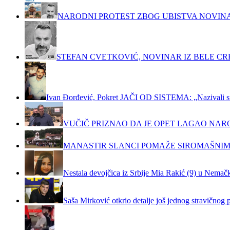
NARODNI PROTEST ZBOG UBISTVA NOVIN
STEFAN CVETKOVIĆ, NOVINAR IZ BELE C
Ivan Đorđević, Pokret JAČI OD SISTEMA: „Nazivali su m
VUČIČ PRIZNAO DA JE OPET LAGAO NAR
MANASTIR SLANCI POMAŽE SIROMAŠNIM
Nestala devojčica iz Srbije Mia Rakić (9) u Nemačko
Saša Mirković otkrio detalje još jednog stravičnog 