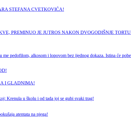
ARA STEFANA CVETKOVIĆA!
RKVE, PREMINUO JE JUTROS NAKON DVOGODIŠNJE TORT
e pedofilom, alkosom i lopovom bez ijednog dokaza. Istina će pobedi
OD!
A I GLADNIMA!
j: Krenula u školu i od tada joj se gubi svaki trag!
pokušaja atentata na njega!