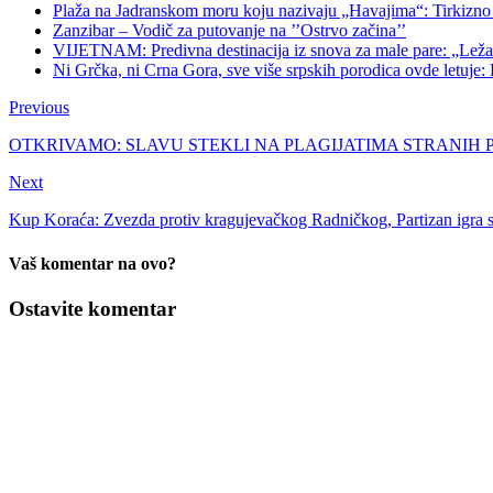
Plaža na Jadranskom moru koju nazivaju „Havajima“: Tirkizno m
Zanzibar – Vodič za putovanje na ’’Ostrvo začina’’
VIJETNAM: Predivna destinacija iz snova za male pare: „Ležaljk
Ni Grčka, ni Crna Gora, sve više srpskih porodica ovde letuje: K
Previous
OTKRIVAMO: SLAVU STEKLI NA PLAGIJATIMA STRANIH 
Next
Kup Koraća: Zvezda protiv kragujevačkog Radničkog, Partizan igra
Vaš komentar na ovo?
Ostavite komentar