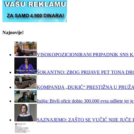
Najnovije!
VISOKOPOZICIONIRANI PRIPADNIK SNS K
ŠOKANTNO: ZBOG PRIJAVE PET TONA DRO
KOMPANIJA „ĐUKIĆ“ PRESTIŽNA U PRUŽ
Italija: Bivši oficir dobio 300.000 evra odštete jer
SAZNAJEMO: ZAŠTO SE VUČIĆ NIJE JUČ