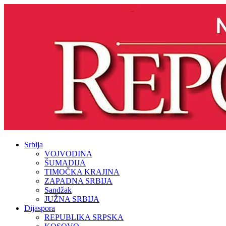
Srbija
VOJVODINA
ŠUMADIJA
TIMOČKA KRAJINA
ZAPADNA SRBIJA
Sandžak
JUŽNA SRBIJA
Dijaspora
REPUBLIKA SRPSKA