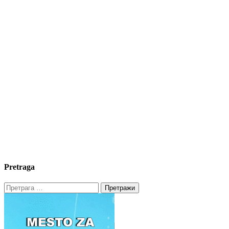
Pretraga
Претрага
за: