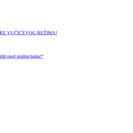
URE VUČIĆEVOG REŽIMA!
ti pred institucijama!“