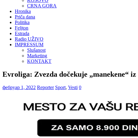
KOSOVO
CRNA GORA
Hronika
Priča dana
Politika
Feljton
Estrada
Radio UŽIVO
IMPRESSUM
Slušanost
Marketing
KONTAKT
Evroliga: Zvezda dočekuje „manekene“ iz
фебруар 1, 2022
Reporter
Sport
,
Vesti
0