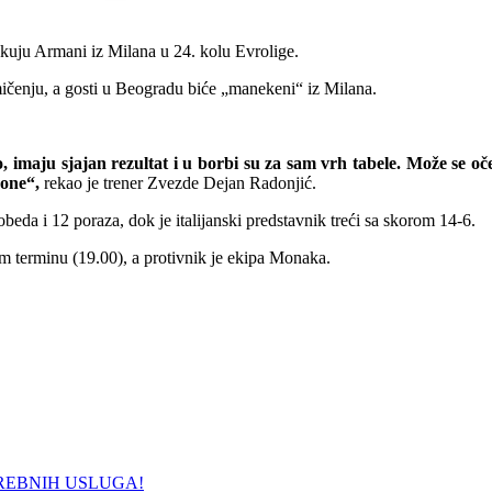
kuju Armani iz Milana u 24. kolu Evrolige.
ičenju, a gosti u Beogradu biće „manekeni“ iz Milana.
 imaju sjajan rezultat i u borbi su za sam vrh tabele. Može se oče
zone“,
rekao je trener Zvezde Dejan Radonjić.
beda i 12 poraza, dok je italijanski predstavnik treći sa skorom 14-6.
m terminu (19.00), a protivnik je ekipa Monaka.
REBNIH USLUGA!