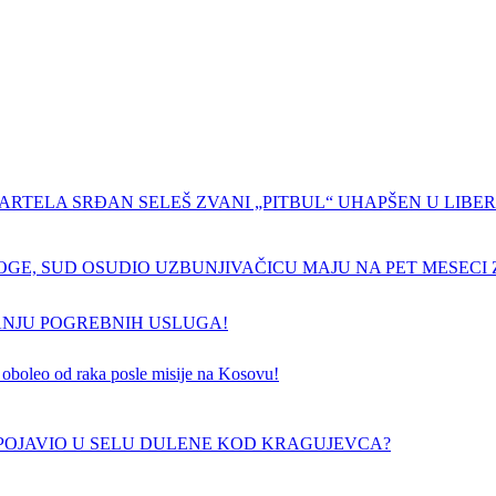
ARTELA SRĐAN SELEŠ ZVANI „PITBUL“ UHAPŠEN U LIBERI
GE, SUD OSUDIO UZBUNJIVAČICU MAJU NA PET MESECI Z
ANJU POGREBNIH USLUGA!
 je oboleo od raka posle misije na Kosovu!
E POJAVIO U SELU DULENE KOD KRAGUJEVCA?