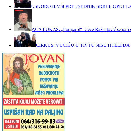
USKORO BIVŠI PREDSEDNIK SRBIJE OPET LA
ACA LUKAS: „Portparol“ Cece Ražnatović se pari 
CIRKUS: VUČIĆU U TIVTU NISU HTELI DA 