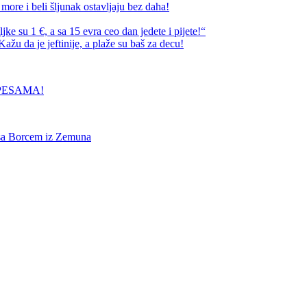
ore i beli šljunak ostavljaju bez daha!
e su 1 €, a sa 15 evra ceo dan jedete i pijete!“
ažu da je jeftinije, a plaže su baš za decu!
PESAMA!
 sa Borcem iz Zemuna