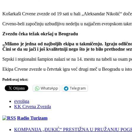
Košarkaši Crvene zvezde od 19 sati u hali „Aleksandar Nikolić“ doče
Crveno-beli započinju uzbudljivu nedelju u najjačem evropskom takm
Zvezdu čeka težak okršaj u Beogradu
„Milano je jedna od najboljih ekipa u takmičenju. Igraju odlično,
Čini se da su jači i još kvalitetniji nego što je to bilo prethodne se
Srpski i regionalni šampion nalazi se na 14. mestu na tabeli sa osam po
Ekipa Crvene zvezde u četvrtak igra već drugi meč u Beogradu u isto
Podeli ovaj tekst:
WhatsApp
Telegram
evroliga
KK Crvena Zvezda
Radio Turizam
KOMPANIJA „ĐUKIĆ“ PRESTIŽNA U PRUŽANJU POG