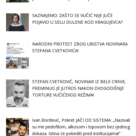
SAZNAJEMO: ZAŠTO SE VUČIĆ NIJE JUČE
POJAVIO U SELU DULENE KOD KRAGUJEVCA?
NARODNI PROTEST ZBOG UBISTVA NOVINARA
STEFANA CVETKOVIĆA!
STEFAN CVETKOVIĆ, NOVINAR IZ BELE CRKVE,
PREMINUO JE JUTROS NAKON DVOGODIŠNJE
TORTURE VUČIĆEVOG REŽIMA!
Ivan Đorđević, Pokret JAČI OD SISTEMA: „Nazivali
su me pedofilom, alkosom i lopovom bez ijednog
dokaza. Istina će pobediti pred institucijama!“