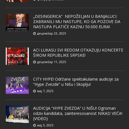
„DESINGERICA“ NEPOŽELJAN U BANJALUCI:
ZABRANILI MU NASTUPE, KO GA POZOVE DA
NASTUPA PLATIĆE KAZNU 50.000 EURA!
децембар 23, 2025
ACI LUKASU SVI REDOM OTKAZUJU KONCERTE
ŠIROM REPUBLIKE SRPSKE!
децембар 11, 2025
CITY HYPE! Održane spektakularne audicije za
“Hype Zvezde” u Nišu i Skoplju!
мај 7, 2025
AUDICIJA “HYPE ZVEZDA” U NIŠU! Ogroman
odziv kandidata, zainteresovanost NIKAD VEĆA!
(VIDEO)
мај 5, 2025