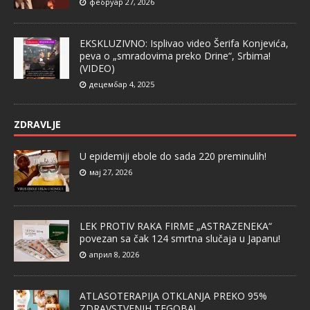
фебруар 27, 2026
EKSKLUZIVNO: Isplivao video Šerifa Konjevića,
peva o „smradovima preko Drine“, Srbima!
(VIDEO)
децембар 4, 2025
ZDRAVLJE
U epidemiji ebole do sada 220 preminulih!
мај 27, 2026
LEK PROTIV RAKA FIRME „ASTRAZENEKA“
povezan sa čak 124 smrtna slučaja u Japanu!
април 8, 2026
ATLASOTERAPIJA OTKLANJA PREKO 95%
ZDRAVSTVENIH TEGOBA!