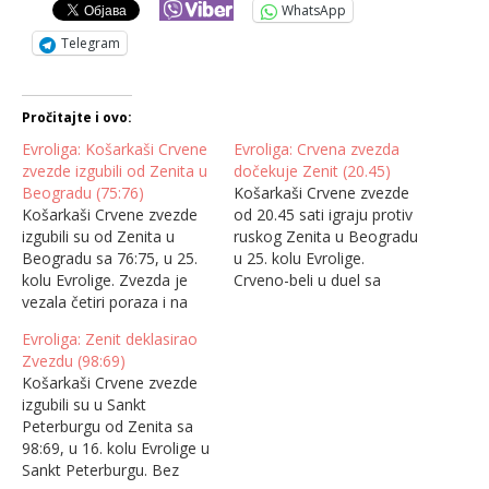
WhatsApp
Telegram
Pročitajte i ovo:
Evroliga: Košarkaši Crvene
Evroliga: Crvena zvezda
zvezde izgubili od Zenita u
dočekuje Zenit (20.45)
Beogradu (75:76)
Košarkaši Crvene zvezde
Košarkaši Crvene zvezde
od 20.45 sati igraju protiv
izgubili su od Zenita u
ruskog Zenita u Beogradu
Beogradu sa 76:75, u 25.
u 25. kolu Evrolige.
kolu Evrolige. Zvezda je
Crveno-beli u duel sa
vezala četiri poraza i na
Zenitom ulaze posle
pretposlednjem je, 17.
osvajanja Kupa Radivoja
Evroliga: Zenit deklasirao
mestu sa skorom 7/17.
Koraća i serije pobeda, ali
Zvezdu (98:69)
Zenit je pobedio posle tri
uloga favorita svakako
Košarkaši Crvene zvezde
utakmice i osmi je na
pripada gostima iz Sankt
izgubili su u Sankt
tabeli. Najefikasniji u
Peterburga. Trener Dejan
Peterburgu od Zenita sa
Zvezdi bio je Džordan
Radonjić izjavio je da
98:69, u 16. kolu Evrolige u
Lojd sa 21 poenom,…
njegov tim očekuje težak
Sankt Peterburgu. Bez
posao,…