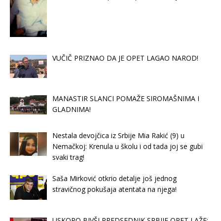
VUČIČ PRIZNAO DA JE OPET LAGAO NAROD!
MANASTIR SLANCI POMAŽE SIROMAŠNIMA I
GLADNIMA!
Nestala devojčica iz Srbije Mia Rakić (9) u
Nemačkoj: Krenula u školu i od tada joj se gubi
svaki trag!
Saša Mirković otkrio detalje još jednog
stravičnog pokušaja atentata na njega!
USKORO BIVŠI PREDSEDNIK SRBIJE OPET LAŽE: