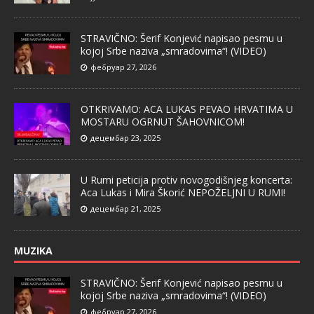
STRAVIČNO: Šerif Konjević napisao pesmu u
kojoj Srbe naziva „smradovima“! (VIDEO)
фебруар 27, 2026
OTKRIVAMO: ACA LUKAS PEVAO HRVATIMA U
MOSTARU OGRNUT ŠAHOVNICOM!
децембар 23, 2025
U Rumi peticija protiv novogodišnjeg koncerta:
Aca Lukas i Mira Škorić NEPOŽELJNI U RUMI!
децембар 21, 2025
MUZIKA
STRAVIČNO: Šerif Konjević napisao pesmu u
kojoj Srbe naziva „smradovima“! (VIDEO)
фебруар 27, 2026