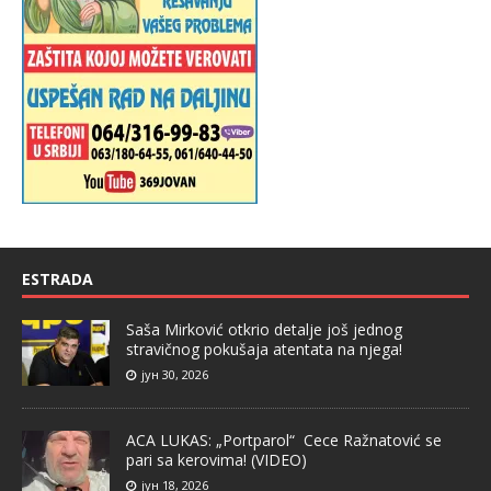
ESTRADA
Saša Mirković otkrio detalje još jednog
stravičnog pokušaja atentata na njega!
јун 30, 2026
ACA LUKAS: „Portparol“ Cece Ražnatović se
pari sa kerovima! (VIDEO)
јун 18, 2026