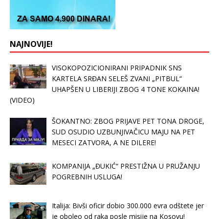
NAJNOVIJE!
VISOKOPOZICIONIRANI PRIPADNIK SNS
KARTELA SRĐAN SELEŠ ZVANI „PITBUL“
UHAPŠEN U LIBERIJI ZBOG 4 TONE KOKAINA!
(VIDEO)
ŠOKANTNO: ZBOG PRIJAVE PET TONA DROGE,
SUD OSUDIO UZBUNJIVAČICU MAJU NA PET
MESECI ZATVORA, A NE DILERE!
KOMPANIJA „ĐUKIĆ“ PRESTIŽNA U PRUŽANJU
POGREBNIH USLUGA!
Italija: Bivši oficir dobio 300.000 evra odštete jer
je oboleo od raka posle misije na Kosovu!