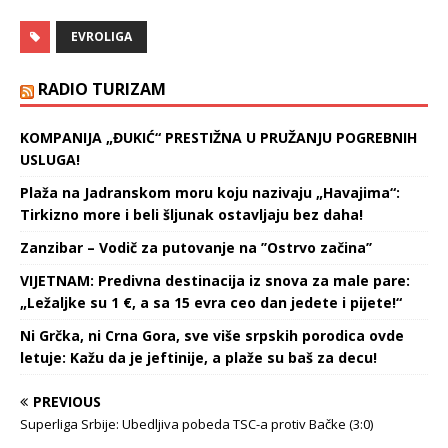
Džordana Lojda,
pozitivnog na korona
EVROLIGA
virus, izabranci Saše
Obradovića odigrali su
katastrofalnu utakmicu na
RADIO TURIZAM
gostovanju u Rusiji,
zabeleživši 11. poraz u
KOMPANIJA „ĐUKIĆ“ PRESTIŽNA U PRUŽANJU POGREBNIH
Evroligi ove sezone. Zenit
USLUGA!
je od početka imao
kontrolu…
Plaža na Jadranskom moru koju nazivaju „Havajima“:
Tirkizno more i beli šljunak ostavljaju bez daha!
Zanzibar – Vodič za putovanje na ’’Ostrvo začina’’
VIJETNAM: Predivna destinacija iz snova za male pare:
„Ležaljke su 1 €, a sa 15 evra ceo dan jedete i pijete!“
Ni Grčka, ni Crna Gora, sve više srpskih porodica ovde
letuje: Kažu da je jeftinije, a plaže su baš za decu!
PREVIOUS
Superliga Srbije: Ubedljiva pobeda TSC-a protiv Bačke (3:0)