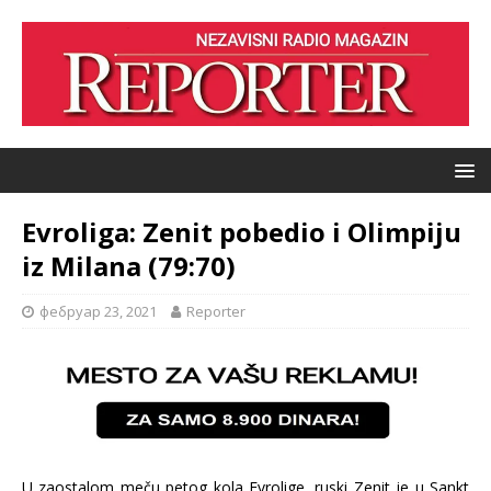
Evroliga: Zenit pobedio i Olimpiju
iz Milana (79:70)
фебруар 23, 2021
Reporter
U zaostalom meču petog kola Evrolige, ruski Zenit je u Sankt