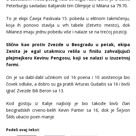
Peterburgu savladao italijanski tim Olimpije iz Milana sa 79:70.
To je ekipi Ćavija Paskvala 15. pobeda u elitnom takmičenju,
koja ih ponovo stavlja u vrh tabele (četvrto mesto), dok
Milanezi imaju jednu pobedu više i nalaze se na trećoj poziciji.
Slično kao protiv Zvezde u Beogradu u petak, ekipa
Zenita je egal utakmicu rešila u finišu zahvaljujući
plejmejkeru Kevinu Pengosu, koji se nalazi u izuzetnoj
formi.
On je sa dabl-dabl učinkom od 16 poena i 10 asistencija bio
čovek odluke, a dobro su ga pratili Arturas Gudaitis sa 16 i bivši
igrač Zvezde Bili Beron sa 13.
Kod gostiju iz Italije najbolji je bio takođe bivši član
beogradskih crveno-belih Kevin Panter sa 16, dok je Šejvon
Šilds ubacio poen manje.
Podeli ovaj tekst: