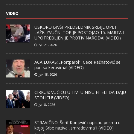
VIDEO
USKORO BIVŠI PREDSEDNIK SRBIJE OPET
LAŽE: ZVUČNI TOP JE POSTOJAO 15. MARTA I
UPOTREBLJEN JE PROTIV NARODA! (VIDEO)
јун 21, 2026
ACA LUKAS: „Portparol“ Cece Ražnatović se
pari sa kerovima! (VIDEO)
јун 18, 2026
CIRKUS: VUČIĆU U TIVTU NISU HTELI DA DAJU
STOLICU! (VIDEO)
јун 8, 2026
STRAVIČNO: Šerif Konjević napisao pesmu u
kojoj Srbe naziva „smradovima“! (VIDEO)