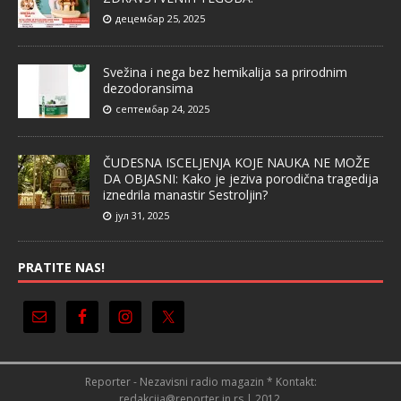
децембар 25, 2025
Svežina i nega bez hemikalija sa prirodnim
dezodoransima
септембар 24, 2025
ČUDESNA ISCELJENJA KOJE NAUKA NE MOŽE
DA OBJASNI: Kako je jeziva porodična tragedija
iznedrila manastir Sestroljin?
јул 31, 2025
PRATITE NAS!
Reporter - Nezavisni radio magazin * Kontakt:
redakcija@reporter.in.rs | 2012.