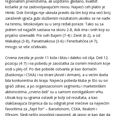
regionalnim prvenstvima, ali uopšteno gledano, kvalitet
košarke je na zadovoljavajućem nivou. Najveći ceh platio je
Himki. Dok Evroliga nije ukinula pravilo da tim koji ima veći broj
zaraženih igrača gubi službenim rezultatom ukoliko se ne nađe
na terenu, Moskovljani su u seriji ređali poraze. Tako su sa
jednim od najjačih sastava na skoru 2-8, dok ima i onih koji su
prijatno iznenadili. Pre svih Bajern (7-4) i Zenit (6-2), a od
Makabija (3-8), Panatinaikosa (3-6) i Fenerbahčea (4-7),
mnogo se više očekivalo.
Crvena zvezda je posle 11 kola i blizu i daleko od cilja. Deli 12.
poziciju (4-7) i na pobedu je zaostatka za osmim mestom koje
vodi u plej-of. Po dve pobede ostvarila je kao domaćin
(Baskonija i CSKA) i na strani (Asvel i Armani), a u većini duela
bila konkurentna do kraja. Najveća pobeda kluba je što su svi
igrači zdravi, a po organizacionom segmentu i marketinškim
aktivnostima „crveno-beli” su u samom evroligaškom vrhu.
Utisak koji su igrama ostavili je bolji od rezultata, a kao
olakšavajuća činjenica da su odigrali prve mečeve sa najvećim
favoritima za „fajnl for” – Barselonom, CSKA, Realom i
Efesom. Sledi nešto povoljniji raspored, ali jasno je kao dan da