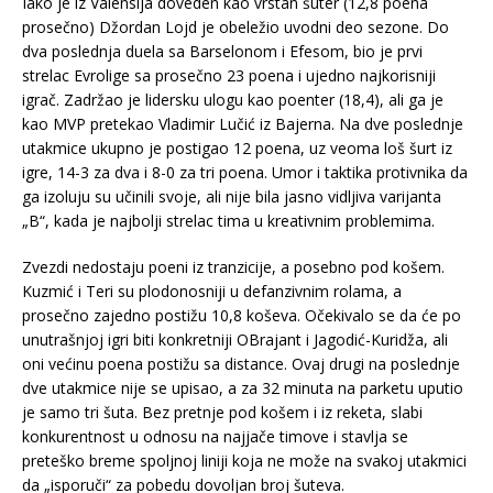
Iako je iz Valensija doveden kao vrstan šuter (12,8 poena
prosečno) Džordan Lojd je obeležio uvodni deo sezone. Do
dva poslednja duela sa Barselonom i Efesom, bio je prvi
strelac Evrolige sa prosečno 23 poena i ujedno najkorisniji
igrač. Zadržao je lidersku ulogu kao poenter (18,4), ali ga je
kao MVP pretekao Vladimir Lučić iz Bajerna. Na dve poslednje
utakmice ukupno je postigao 12 poena, uz veoma loš šurt iz
igre, 14-3 za dva i 8-0 za tri poena. Umor i taktika protivnika da
ga izoluju su učinili svoje, ali nije bila jasno vidljiva varijanta
„B“, kada je najbolji strelac tima u kreativnim problemima.
Zvezdi nedostaju poeni iz tranzicije, a posebno pod košem.
Kuzmić i Teri su plodonosniji u defanzivnim rolama, a
prosečno zajedno postižu 10,8 koševa. Očekivalo se da će po
unutrašnjoj igri biti konkretniji OBrajant i Jagodić-Kuridža, ali
oni većinu poena postižu sa distance. Ovaj drugi na poslednje
dve utakmice nije se upisao, a za 32 minuta na parketu uputio
je samo tri šuta. Bez pretnje pod košem i iz reketa, slabi
konkurentnost u odnosu na najjače timove i stavlja se
preteško breme spoljnoj liniji koja ne može na svakoj utakmici
da „isporuči“ za pobedu dovoljan broj šuteva.