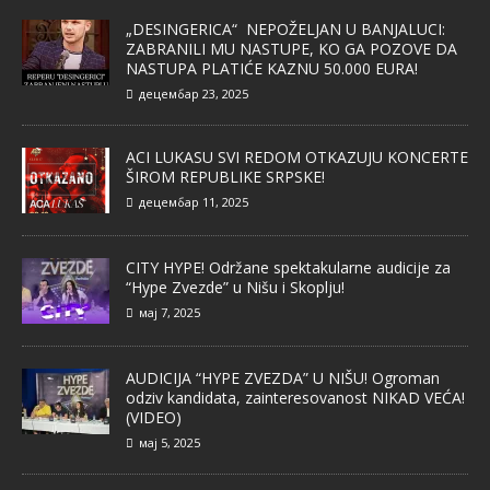
„DESINGERICA“ NEPOŽELJAN U BANJALUCI:
ZABRANILI MU NASTUPE, KO GA POZOVE DA
NASTUPA PLATIĆE KAZNU 50.000 EURA!
децембар 23, 2025
ACI LUKASU SVI REDOM OTKAZUJU KONCERTE
ŠIROM REPUBLIKE SRPSKE!
децембар 11, 2025
CITY HYPE! Održane spektakularne audicije za
“Hype Zvezde” u Nišu i Skoplju!
мај 7, 2025
AUDICIJA “HYPE ZVEZDA” U NIŠU! Ogroman
odziv kandidata, zainteresovanost NIKAD VEĆA!
(VIDEO)
мај 5, 2025