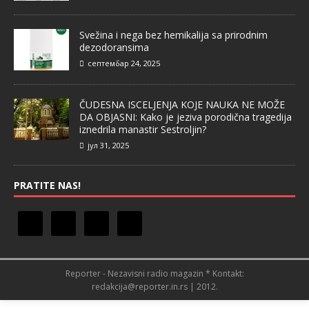
Svežina i nega bez hemikalija sa prirodnim
dezodoransima
септембар 24, 2025
ČUDESNA ISCELJENJA KOJE NAUKA NE MOŽE
DA OBJASNI: Kako je jeziva porodična tragedija
iznedrila manastir Sestroljin?
јул 31, 2025
PRATITE NAS!
Reporter - Nezavisni radio magazin * Kontakt:
redakcija@reporter.in.rs | 2012.