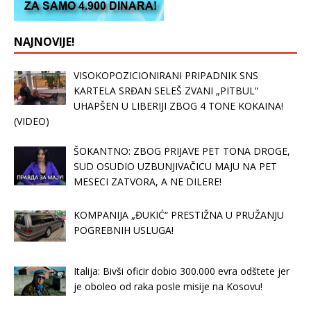
NAJNOVIJE!
VISOKOPOZICIONIRANI PRIPADNIK SNS
KARTELA SRĐAN SELEŠ ZVANI „PITBUL“
UHAPŠEN U LIBERIJI ZBOG 4 TONE KOKAINA!
(VIDEO)
ŠOKANTNO: ZBOG PRIJAVE PET TONA DROGE,
SUD OSUDIO UZBUNJIVAČICU MAJU NA PET
MESECI ZATVORA, A NE DILERE!
KOMPANIJA „ĐUKIĆ“ PRESTIŽNA U PRUŽANJU
POGREBNIH USLUGA!
Italija: Bivši oficir dobio 300.000 evra odštete jer
je oboleo od raka posle misije na Kosovu!