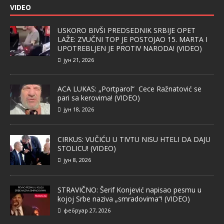
VIDEO
USKORO BIVŠI PREDSEDNIK SRBIJE OPET
LAŽE: ZVUČNI TOP JE POSTOJAO 15. MARTA I
UPOTREBLJEN JE PROTIV NARODA! (VIDEO)
јун 21, 2026
ACA LUKAS: „Portparol“ Cece Ražnatović se
pari sa kerovima! (VIDEO)
јун 18, 2026
CIRKUS: VUČIĆU U TIVTU NISU HTELI DA DAJU
STOLICU! (VIDEO)
јун 8, 2026
STRAVIČNO: Šerif Konjević napisao pesmu u
kojoj Srbe naziva „smradovima“! (VIDEO)
фебруар 27, 2026