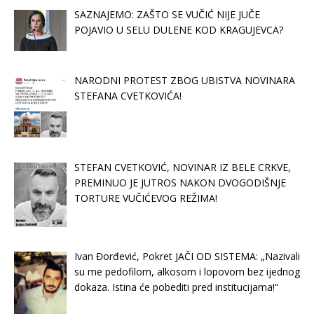
SAZNAJEMO: ZAŠTO SE VUČIĆ NIJE JUČE
POJAVIO U SELU DULENE KOD KRAGUJEVCA?
NARODNI PROTEST ZBOG UBISTVA NOVINARA
STEFANA CVETKOVIĆA!
STEFAN CVETKOVIĆ, NOVINAR IZ BELE CRKVE,
PREMINUO JE JUTROS NAKON DVOGODIŠNJE
TORTURE VUČIĆEVOG REŽIMA!
Ivan Đorđević, Pokret JAČI OD SISTEMA: „Nazivali
su me pedofilom, alkosom i lopovom bez ijednog
dokaza. Istina će pobediti pred institucijama!“