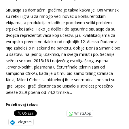
Situacija sa domaćim igračima je takva kakva je. Oni vrhunski
su retki i igraju za mnogo veći novac u konkurentskim
ekipama, a produkcija mladih je poodavno veliki problem
srpske košarke. Tako je došlo i do apsurdne situacije da su
dvojica reprezentativaca koji učestvuju u kvalifikacijama za
evropsko prvenstvo daleko od najboljih 12. Aleksa Radanov
nije zabeležio ni sekund na parketu, dok je Boriša Simanić bio
u sastavu na jednoj utakmici, na svega minut i po. Sećanje
seže u sezonu 2015/16 i najvećeg evroligaškog uspeha
„crveno-belih”, plasmana u četvrtfinale (eliminisani od
šampiona CSKA), kada je u timu bio samo triling stranaca –
Kinzi, Miler i Cirbes. U aktuelnoj ih je sedmorica i nosioci su
igre. Srpski igrači (šestorica se upisalo u strelce) prosečno
beleže 22,9 poena od 74,2 timska…
Podeli ovaj tekst:
WhatsApp
Telegram