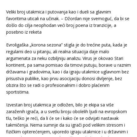
Veliki broj utakmica i putovanja kao i dueli sa glavnim
favoritima uticali na učinak. – Džordan nije svemoguć, da bi se
došlo do cilja neophodan veći broj poena iz tranzicije, a
posebno iz reketa
Evroligaška „korona sezona” stigla je do trećine puta, kada je
regularni deo u pitanju, ali realna situacija daje malo
argumenata za neku ozbiljniju analizu. Virus je okovao Stari
kontinent, pa sama pomisao da timovi putuju, borave u raznim
državama i gradovima, kao i da igraju utakmice uglavnom bez
prisustva publike, kao prvu asocijaciju donosi divljenje, bez
obzira što se radi o profesionalnim i dobro plaćenim
sportistima.
Izvestan broj utakmica je odložen, bilo je ekipa sa više
zaraženih igrača, a u svetlu broju obolelih ljudi na evropskom
tlu, teško je reći, da li će se i kako će se odvijati nastavak
takmičenja. Nema sumnje da su igrači pod velikim stresom i
fizičkim opterećenjem, uporedo igraju utakmice i u državnim i