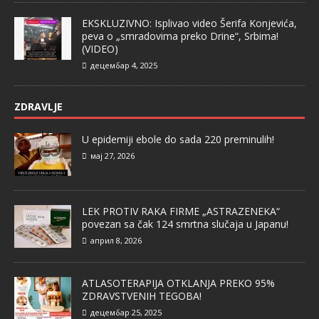
EKSKLUZIVNO: Isplivao video Šerifa Konjevića,
peva o „smradovima preko Drine“, Srbima!
(VIDEO)
децембар 4, 2025
ZDRAVLJE
U epidemiji ebole do sada 220 preminulih!
мај 27, 2026
LEK PROTIV RAKA FIRME „ASTRAZENEKA“
povezan sa čak 124 smrtna slučaja u Japanu!
април 8, 2026
ATLASOTERAPIJA OTKLANJA PREKO 95%
ZDRAVSTVENIH TEGOBA!
децембар 25, 2025