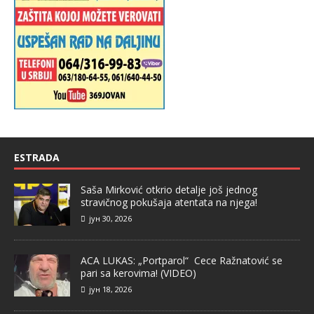
ESTRADA
Saša Mirković otkrio detalje još jednog
stravičnog pokušaja atentata na njega!
јун 30, 2026
ACA LUKAS: „Portparol“ Cece Ražnatović se
pari sa kerovima! (VIDEO)
јун 18, 2026