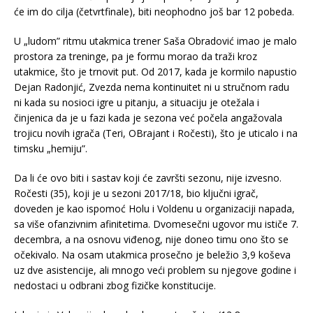
će im do cilja (četvrtfinale), biti neophodno još bar 12 pobeda.
U „ludom” ritmu utakmica trener Saša Obradović imao je malo
prostora za treninge, pa je formu morao da traži kroz
utakmice, što je trnovit put. Od 2017, kada je kormilo napustio
Dejan Radonjić, Zvezda nema kontinuitet ni u stručnom radu
ni kada su nosioci igre u pitanju, a situaciju je otežala i
činjenica da je u fazi kada je sezona već počela angažovala
trojicu novih igrača (Teri, OBrajant i Ročesti), što je uticalo i na
timsku „hemiju”.
Da li će ovo biti i sastav koji će završti sezonu, nije izvesno.
Ročesti (35), koji je u sezoni 2017/18, bio ključni igrač,
doveden je kao ispomoć Holu i Voldenu u organizaciji napada,
sa više ofanzivnim afinitetima. Dvomesečni ugovor mu ističe 7.
decembra, a na osnovu viđenog, nije doneo timu ono što se
očekivalo. Na osam utakmica prosečno je beležio 3,9 koševa
uz dve asistencije, ali mnogo veći problem su njegove godine i
nedostaci u odbrani zbog fizičke konstitucije.