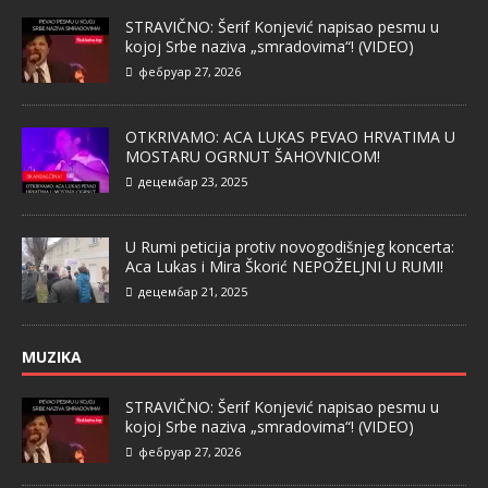
STRAVIČNO: Šerif Konjević napisao pesmu u
kojoj Srbe naziva „smradovima“! (VIDEO)
фебруар 27, 2026
OTKRIVAMO: ACA LUKAS PEVAO HRVATIMA U
MOSTARU OGRNUT ŠAHOVNICOM!
децембар 23, 2025
U Rumi peticija protiv novogodišnjeg koncerta:
Aca Lukas i Mira Škorić NEPOŽELJNI U RUMI!
децембар 21, 2025
MUZIKA
STRAVIČNO: Šerif Konjević napisao pesmu u
kojoj Srbe naziva „smradovima“! (VIDEO)
фебруар 27, 2026