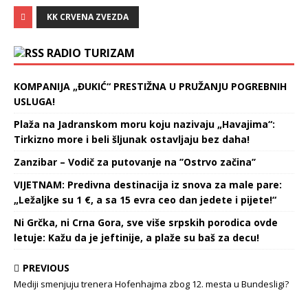
KK CRVENA ZVEZDA
RADIO TURIZAM
KOMPANIJA „ĐUKIĆ“ PRESTIŽNA U PRUŽANJU POGREBNIH
USLUGA!
Plaža na Jadranskom moru koju nazivaju „Havajima“:
Tirkizno more i beli šljunak ostavljaju bez daha!
Zanzibar – Vodič za putovanje na ’’Ostrvo začina’’
VIJETNAM: Predivna destinacija iz snova za male pare:
„Ležaljke su 1 €, a sa 15 evra ceo dan jedete i pijete!“
Ni Grčka, ni Crna Gora, sve više srpskih porodica ovde
letuje: Kažu da je jeftinije, a plaže su baš za decu!
PREVIOUS
Mediji smenjuju trenera Hofenhajma zbog 12. mesta u Bundesligi?