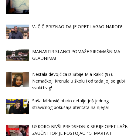
VUČIČ PRIZNAO DA JE OPET LAGAO NAROD!
MANASTIR SLANCI POMAŽE SIROMAŠNIMA I
GLADNIMA!
Nestala devojčica iz Srbije Mia Rakić (9) u
Nemačkoj: Krenula u školu i od tada joj se gubi
svaki trag!
Saša Mirković otkrio detalje još jednog
stravičnog pokušaja atentata na njega!
USKORO BIVŠI PREDSEDNIK SRBIJE OPET LAŽE:
ZVUČNI TOP JE POSTOJAO 15. MARTA I