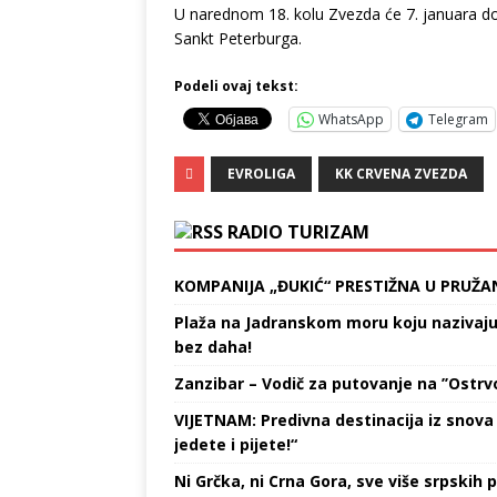
U narednom 18. kolu Zvezda će 7. januara do
Sankt Peterburga.
Podeli ovaj tekst:
WhatsApp
Telegram
EVROLIGA
KK CRVENA ZVEZDA
RADIO TURIZAM
KOMPANIJA „ĐUKIĆ“ PRESTIŽNA U PRUŽA
Plaža na Jadranskom moru koju nazivaju „
bez daha!
Zanzibar – Vodič za putovanje na ’’Ostrvo
VIJETNAM: Predivna destinacija iz snova 
jedete i pijete!“
Ni Grčka, ni Crna Gora, sve više srpskih p