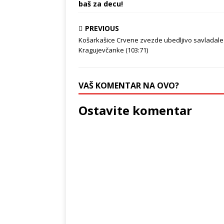
baš za decu!
PREVIOUS
Košarkašice Crvene zvezde ubedljivo savladale
Kragujevčanke (103:71)
VAŠ KOMENTAR NA OVO?
Ostavite komentar