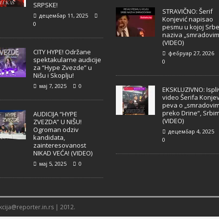
SRPSKE!
STRAVIČNO: Šerif
децембар 11, 2025
Konjević napisao
0
pesmu u kojoj Srb
naziva „smradovim
(VIDEO)
CITY HYPE! Održane
фебруар 27, 2026
spektakularne audicije
0
za “Hype Zvezde” u
Nišu i Skoplju!
мај 7, 2025
0
EKSKLUZIVNO: Ispl
video Šerifa Konjev
peva o „smradovi
preko Drine“, Srbi
AUDICIJA “HYPE
(VIDEO)
ZVEZDA” U NIŠU!
Ogroman odziv
децембар 4, 2025
kandidata,
0
zainteresovanost
NIKAD VEĆA! (VIDEO)
мај 5, 2025
0
cija@reporter.in.rs | 2012.