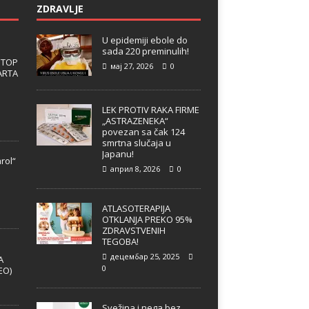
ZDRAVLJE
U epidemiji ebole do
sada 220 preminulih!
 TOP
мај 27, 2026
0
ARTA
LEK PROTIV RAKA FIRME
„ASTRAZENEKA“
povezan sa čak 124
smrtna slučaja u
Japanu!
rol“
април 8, 2026
0
e
ATLASOTERAPIJA
OTKLANJA PREKO 95%
ZDRAVSTVENIH
TEGOBA!
децембар 25, 2025
A
0
EO)
Svežina i nega bez