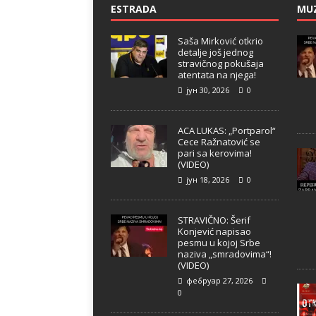
ESTRADA
MU
Saša Mirković otkrio
detalje još jednog
stravičnog pokušaja
atentata na njega!
јун 30, 2026
0
ACA LUKAS: „Portparol“
Cece Ražnatović se
pari sa kerovima!
(VIDEO)
јун 18, 2026
0
STRAVIČNO: Šerif
Konjević napisao
pesmu u kojoj Srbe
naziva „smradovima“!
(VIDEO)
фебруар 27, 2026
0