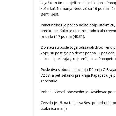
U grčkom timu najefikasniji je bio Janis Papa
košarkaš Nemanja Nedović sa 16 poena i četi
Bentil šest.
Panatinaikos je počeo nešto bolje utakmicu, 
preokrene. Kako je utakmica odmicala crveno-b
iznosila i 17 poena (48:31).
Domaći su posle toga održavali dvocifrenu pre
kojoj su postigle po devet poena. U poslednjo
sekundi pre kraja „trojkom” Janisa Papapetru
Posle dva slobodna bacanja Džonija O’Brajanta
72:68, a pet sekundi pre kraja Papapetru je 
zaostatka.
Pobedu Zvezdi obezbedio je Davidovac poeni
Zvezda je 15. na tabeli sa šest pobeda i 11 
utakmicu manje.