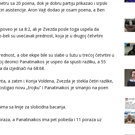
petru sa 20 poena, dok je dobru partiju prikazao i srpski
ri asistencije. Aron Vajt dodao je osam poena, a Ben
poveo je sa 8:2, ali je Zvezda posle toga uspela da
eli su uvećavali prednost, koja je u drugoj četvrtini
dnost, a obe ekipe bile su slabe u šutu u trećoj četvrtini u
j deonici Panatinaikos je uspeo da spusti razliku, a 55
a da izjednači na 68:68.
, a zatim i Korija Voldena, Zvezda je stekla četiri razlike,
postigao novu „trojku” i Panatinaikos je smanjio na poen
ma sa linije za slobodna bacanja.
poraza, a Panatinaikos ima pet pobeda i 11 poraza uz