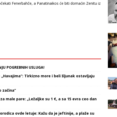
čekati Fenerbahče, a Panatinaikos će biti domaćin Zenitu iz
NJU POGREBNIH USLUGA!
Havajima“: Tirkizno more i beli šljunak ostavljaju
 začina’’
za male pare: „Ležaljke su 1 €, a sa 15 evra ceo dan
orodica ovde letuje: Kažu da je jeftinije, a plaže su