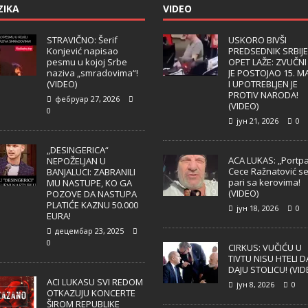
ZIKA
VIDEO
STRAVIČNO: Šerif
USKORO BIVŠI
Konjević napisao
PREDSEDNIK SRBIJE
pesmu u kojoj Srbe
OPET LAŽE: ZVUČNI
naziva „smradovima“!
JE POSTOJAO 15. M
(VIDEO)
I UPOTREBLJEN JE
PROTIV NARODA!
фебруар 27, 2026
(VIDEO)
0
јун 21, 2026
0
„DESINGERICA“
ACA LUKAS: „Portpa
NEPOŽELJAN U
Cece Ražnatović s
BANJALUCI: ZABRANILI
pari sa kerovima!
MU NASTUPE, KO GA
(VIDEO)
POZOVE DA NASTUPA
PLATIĆE KAZNU 50.000
јун 18, 2026
0
EURA!
децембар 23, 2025
0
CIRKUS: VUČIĆU U
TIVTU NISU HTELI D
DAJU STOLICU! (VID
ACI LUKASU SVI REDOM
јун 8, 2026
0
OTKAZUJU KONCERTE
ŠIROM REPUBLIKE