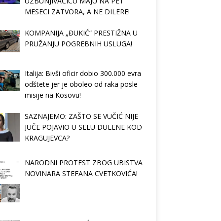
UZBUNJIVAČICU MAJU NA PET
MESECI ZATVORA, A NE DILERE!
KOMPANIJA „ĐUKIĆ“ PRESTIŽNA U
PRUŽANJU POGREBNIH USLUGA!
Italija: Bivši oficir dobio 300.000 evra
odštete jer je oboleo od raka posle
misije na Kosovu!
SAZNAJEMO: ZAŠTO SE VUČIĆ NIJE
JUČE POJAVIO U SELU DULENE KOD
KRAGUJEVCA?
NARODNI PROTEST ZBOG UBISTVA
NOVINARA STEFANA CVETKOVIĆA!