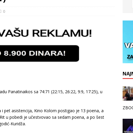
0
NAJN
du Panatinaikos sa 74:71 (22:15, 26:22, 9:9, 17:25), u
ZBOG
i pet asistencija, Kino Kolom postigao je 13 poena, a
 Rit u pobedi je učestvovao sa sedam poena, a po šest
odić-Kuridža.