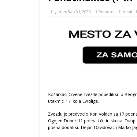
децембар 31, 2020
Reporter
Vesti
Košarkaši Crvene zvezde pobedili su u Beogra
utakmici 17. kola Evrolige.
Zvezdu je predvodio Kori Volden sa 17 poena 
Ognjen Dobrić 11 poena i četiri skoka. Duop
poena dodali su Dejan Davidovac i Marko Jag