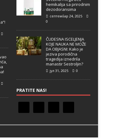
hemikalija sa prirodnim
dezodoransima
септембар 24, 2025
e
0
a“!
ČUDESNA ISCELJENJA
KOJE NAUKA NE MOŽE
DA OBJASNI: Kako je
jeziva porodična
ivao
tragedija iznedrila
ića,
manastir Sestroljin?
ma
јул 31, 2025
0
ma!
PRATITE NAS!