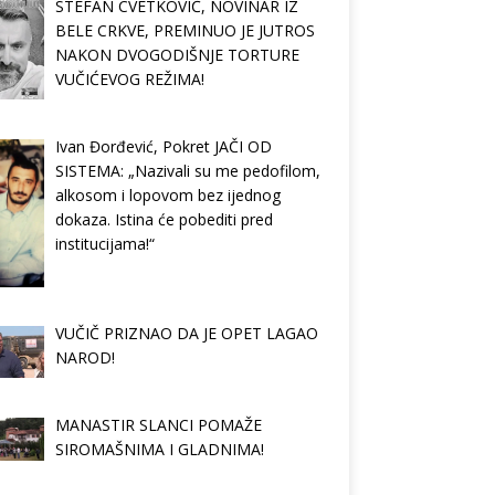
STEFAN CVETKOVIĆ, NOVINAR IZ
BELE CRKVE, PREMINUO JE JUTROS
NAKON DVOGODIŠNJE TORTURE
VUČIĆEVOG REŽIMA!
Ivan Đorđević, Pokret JAČI OD
SISTEMA: „Nazivali su me pedofilom,
alkosom i lopovom bez ijednog
dokaza. Istina će pobediti pred
institucijama!“
VUČIČ PRIZNAO DA JE OPET LAGAO
NAROD!
MANASTIR SLANCI POMAŽE
SIROMAŠNIMA I GLADNIMA!