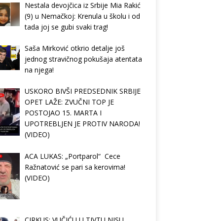
Nestala devojčica iz Srbije Mia Rakić
(9) u Nemačkoj: Krenula u školu i od
tada joj se gubi svaki trag!
Saša Mirković otkrio detalje još
jednog stravičnog pokušaja atentata
na njega!
USKORO BIVŠI PREDSEDNIK SRBIJE
OPET LAŽE: ZVUČNI TOP JE
POSTOJAO 15. MARTA I
UPOTREBLJEN JE PROTIV NARODA!
(VIDEO)
ACA LUKAS: „Portparol“ Cece
Ražnatović se pari sa kerovima!
(VIDEO)
CIRKUS: VUČIĆU U TIVTU NISU