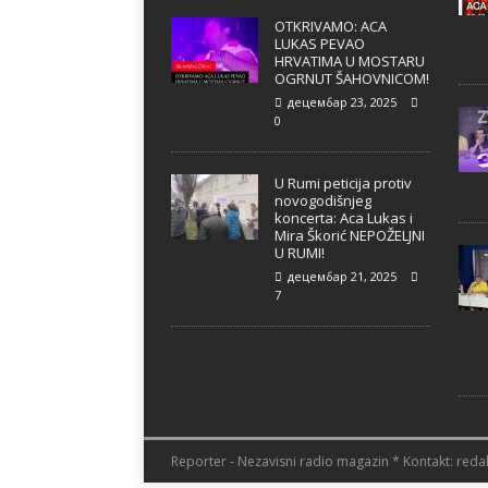
OTKRIVAMO: ACA
LUKAS PEVAO
HRVATIMA U MOSTARU
OGRNUT ŠAHOVNICOM!
децембар 23, 2025
0
U Rumi peticija protiv
novogodišnjeg
koncerta: Aca Lukas i
Mira Škorić NEPOŽELJNI
U RUMI!
децембар 21, 2025
7
Reporter - Nezavisni radio magazin * Kontakt: redak