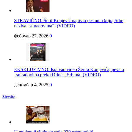
STRAVIČNO: Šerif Konjević napisao pesmu u kojoj Srbe
naziva „smradovima“! (VIDEO)
фебруар 27, 2026
0
EKSKLUZIVNO: Isplivao video Šerifa Konjevića, peva o
„smradovima preko Drine“, Srbima! (VIDEO)
децембар 4, 2025
0
Zdravlje
U epidemiji ebole do sada 220 preminulih!