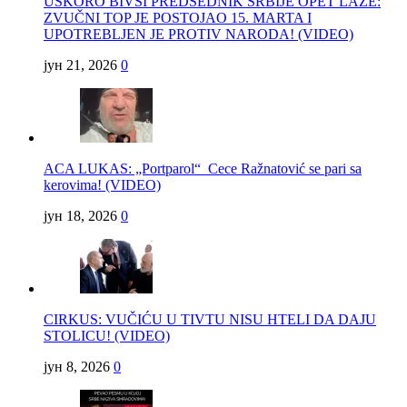
USKORO BIVŠI PREDSEDNIK SRBIJE OPET LAŽE:
ZVUČNI TOP JE POSTOJAO 15. MARTA I
UPOTREBLJEN JE PROTIV NARODA! (VIDEO)
јун 21, 2026
0
ACA LUKAS: „Portparol“ Cece Ražnatović se pari sa
kerovima! (VIDEO)
јун 18, 2026
0
CIRKUS: VUČIĆU U TIVTU NISU HTELI DA DAJU
STOLICU! (VIDEO)
јун 8, 2026
0