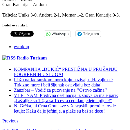
Gran Kanarija – Andora
Tabela:
Uniks 3-0, Andora 2-1, Mornar 1-2, Gran Kanarija 0-3.
Podeli ovaj tekst:
WhatsApp
Telegram
evrokup
Radio Turizam
KOMPANIJA „ĐUKIĆ“ PRESTIŽNA U PRUŽANJU
POGREBNIH USLUGA!
Plaža na Jadranskom moru koju nazivaju „Havajima“:
Tirkizno more i beli šljunak ostavljaju bez daha!
Zanzibar – Vodič za putovanje na ’’Ostrvo začina’’
VIJETNAM: Predivna destinacija iz snova za male pare:
„Ležaljke su 1 €, a sa 15 evra ceo dan jedete i pijete!“
Ni Grčka, ni Crna Gora, sve više srpskih porodica ovde
letuje: Kažu da je jeftinije, a plaže su baš za decu!
Previous