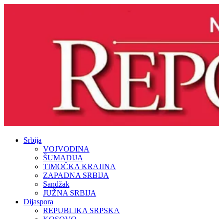
Srbija
VOJVODINA
ŠUMADIJA
TIMOČKA KRAJINA
ZAPADNA SRBIJA
Sandžak
JUŽNA SRBIJA
Dijaspora
REPUBLIKA SRPSKA