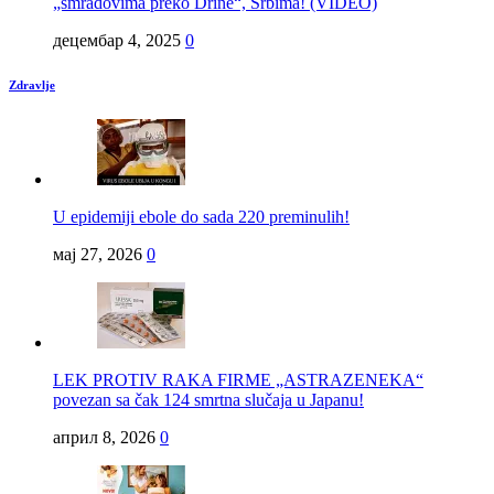
„smradovima preko Drine“, Srbima! (VIDEO)
децембар 4, 2025
0
Zdravlje
U epidemiji ebole do sada 220 preminulih!
мај 27, 2026
0
LEK PROTIV RAKA FIRME „ASTRAZENEKA“
povezan sa čak 124 smrtna slučaja u Japanu!
април 8, 2026
0