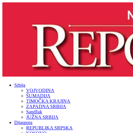
Srbija
VOJVODINA
ŠUMADIJA
TIMOČKA KRAJINA
ZAPADNA SRBIJA
Sandžak
JUŽNA SRBIJA
Dijaspora
REPUBLIKA SRPSKA