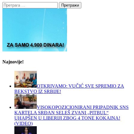
Претрага
за:
Najnovije!
OTKRIVAMO: VUČIĆ SVE SPREMIO ZA
BEKSTVO IZ SRBIJE!
VISOKOPOZICIONIRANI PRIPADNIK SNS
KARTELA SRĐAN SELEŠ ZVANI „PITBUL“
UHAPŠEN U LIBERIJI ZBOG 4 TONE KOKAINA!
(VIDEO)