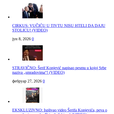
CIRKUS: VUČIĆU U TIVTU NISU HTELI DA DAJU
STOLICU! (VIDEO)
јун 8, 2026
0
STRAVIČNO: Šerif Konjević napisao pesmu u kojoj Srbe
naziva „smradovima“! (VIDEO)
фебруар 27, 2026
0
EKSKLUZIVNO: Isplivao video Šerifa Konjevića, peva o