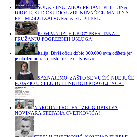
ŠOKANTNO: ZBOG PRIJAVE PET TONA
DROGE, SUD OSUDIO UZBUNJIVAČICU MAJU NA
PET MESECI ZATVORA, A NE DILERE!
KOMPANIJA „ĐUKIĆ“ PRESTIŽNA U
PRUŽANJU POGREBNIH USLUGA!
Italija: Bivši oficir dobio 300.000 evra odštete jer
je oboleo od raka posle misije na Kosovu!
SAZNAJEMO: ZAŠTO SE VUČIĆ NIJE JUČE
POJAVIO U SELU DULENE KOD KRAGUJEVCA?
NARODNI PROTEST ZBOG UBISTVA
NOVINARA STEFANA CVETKOVIĆA!