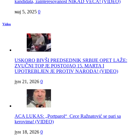
kandidata, zainteresovanost NIKAD VEĆA! (VIDEO)
мај 5, 2025
0
Video
USKORO BIVŠI PREDSEDNIK SRBIJE OPET LAŽE:
ZVUČNI TOP JE POSTOJAO 15. MARTA I
UPOTREBLJEN JE PROTIV NARODA! (VIDEO)
јун 21, 2026
0
ACA LUKAS: „Portparol“ Cece Ražnatović se pari sa
kerovima! (VIDEO)
јун 18, 2026
0