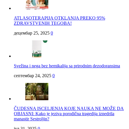
ATLASOTERAPIJA OTKLANJA PREKO 95%
ZDRAVSTVENIH TEGOBA!
децембар 25, 2025
0
Svežina i nega bez hemikalija sa prirodnim dezodoransima
септембар 24, 2025
0
ČUDESNA ISCELJENJA KOJE NAUKA NE MOŽE DA
OBJASNI: Kako je jeziva porodična tragedija iznedrila
manastir Sestroljin?
јул 31, 2025
0