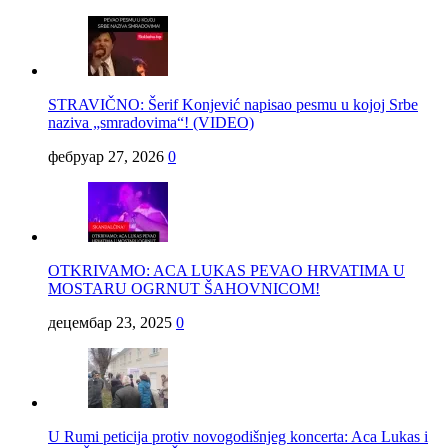
STRAVIČNO: Šerif Konjević napisao pesmu u kojoj Srbe
naziva „smradovima“! (VIDEO)
фебруар 27, 2026
0
OTKRIVAMO: ACA LUKAS PEVAO HRVATIMA U
MOSTARU OGRNUT ŠAHOVNICOM!
децембар 23, 2025
0
U Rumi peticija protiv novogodišnjeg koncerta: Aca Lukas i