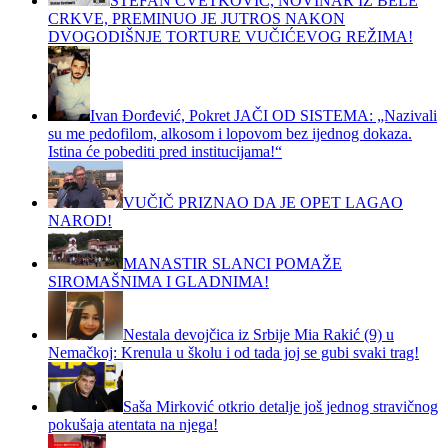
STEFAN CVETKOVIĆ, NOVINAR IZ BELE
CRKVE, PREMINUO JE JUTROS NAKON
DVOGODIŠNJE TORTURE VUČIĆEVOG REŽIMA!
Ivan Đorđević, Pokret JAČI OD SISTEMA: „Nazivali
su me pedofilom, alkosom i lopovom bez ijednog dokaza.
Istina će pobediti pred institucijama!“
VUČIČ PRIZNAO DA JE OPET LAGAO
NAROD!
MANASTIR SLANCI POMAŽE
SIROMAŠNIMA I GLADNIMA!
Nestala devojčica iz Srbije Mia Rakić (9) u
Nemačkoj: Krenula u školu i od tada joj se gubi svaki trag!
Saša Mirković otkrio detalje još jednog stravičnog
pokušaja atentata na njega!