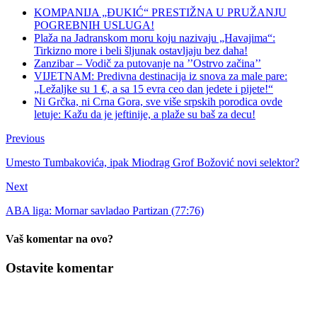
KOMPANIJA „ĐUKIĆ“ PRESTIŽNA U PRUŽANJU
POGREBNIH USLUGA!
Plaža na Jadranskom moru koju nazivaju „Havajima“:
Tirkizno more i beli šljunak ostavljaju bez daha!
Zanzibar – Vodič za putovanje na ’’Ostrvo začina’’
VIJETNAM: Predivna destinacija iz snova za male pare:
„Ležaljke su 1 €, a sa 15 evra ceo dan jedete i pijete!“
Ni Grčka, ni Crna Gora, sve više srpskih porodica ovde
letuje: Kažu da je jeftinije, a plaže su baš za decu!
Previous
Umesto Tumbakovića, ipak Miodrag Grof Božović novi selektor?
Next
ABA liga: Mornar savladao Partizan (77:76)
Vaš komentar na ovo?
Ostavite komentar