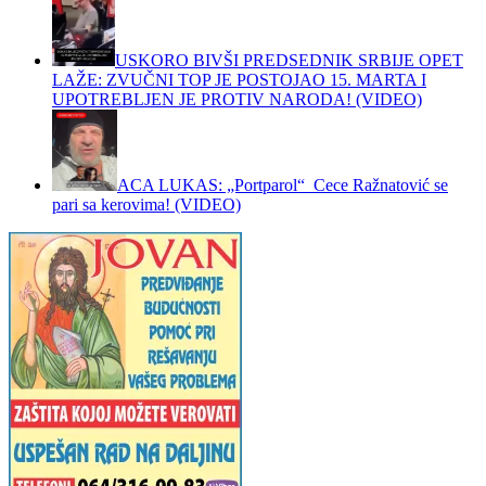
USKORO BIVŠI PREDSEDNIK SRBIJE OPET
LAŽE: ZVUČNI TOP JE POSTOJAO 15. MARTA I
UPOTREBLJEN JE PROTIV NARODA! (VIDEO)
ACA LUKAS: „Portparol“ Cece Ražnatović se
pari sa kerovima! (VIDEO)