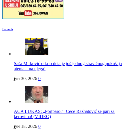
Estrada
Saša Mirković otkrio detalje još jednog stravičnog pokušaja
atentata na njega!
јун 30, 2026
0
ACA LUKAS: „Portparol“ Cece Ražnatović se pari sa
kerovima! (VIDEO)
јун 18, 2026
0