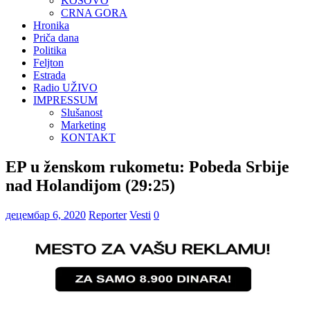
KOSOVO
CRNA GORA
Hronika
Priča dana
Politika
Feljton
Estrada
Radio UŽIVO
IMPRESSUM
Slušanost
Marketing
KONTAKT
EP u ženskom rukometu: Pobeda Srbije
nad Holandijom (29:25)
децембар 6, 2020
Reporter
Vesti
0