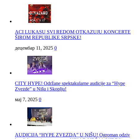
ACI LUKASU SVI REDOM OTKAZUJU KONCERTE
ŠIROM REPUBLIKE SRPSKE!
децембар 11, 2025
0
CITY HYPE! Održane spektakularne audicije za “Hype
Zvezde” u Nišu i Skoplju!
мај 7, 2025
0
AUDICIJA “HYPE ZVEZDA” U NIŠU! Ogroman odziv