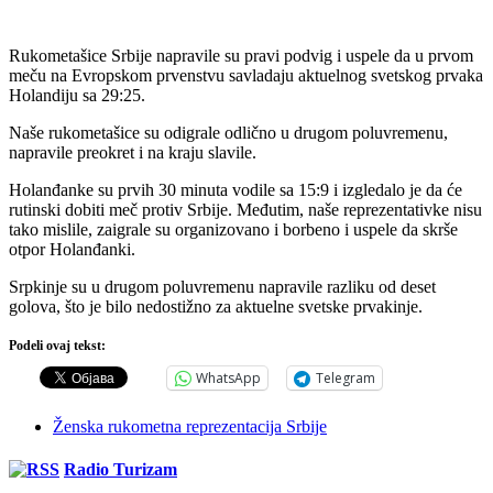
Rukometašice Srbije napravile su pravi podvig i uspele da u prvom
meču na Evropskom prvenstvu savladaju aktuelnog svetskog prvaka
Holandiju sa 29:25.
Naše rukometašice su odigrale odlično u drugom poluvremenu,
napravile preokret i na kraju slavile.
Holanđanke su prvih 30 minuta vodile sa 15:9 i izgledalo je da će
rutinski dobiti meč protiv Srbije. Međutim, naše reprezentativke nisu
tako mislile, zaigrale su organizovano i borbeno i uspele da skrše
otpor Holanđanki.
Srpkinje su u drugom poluvremenu napravile razliku od deset
golova, što je bilo nedostižno za aktuelne svetske prvakinje.
Podeli ovaj tekst:
WhatsApp
Telegram
Ženska rukometna reprezentacija Srbije
Radio Turizam