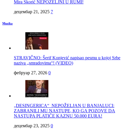
Mira Škorić NEPOŽELJNI U RUMI!
децембар 21, 2025
7
Muzika
STRAVIČNO: Šerif Konjević napisao pesmu u kojoj Srbe
naziva „smradovima“! (VIDEO)
фебруар 27, 2026
0
„DESINGERICA“ NEPOŽELJAN U BANJALUCI:
ZABRANILI MU NASTUPE, KO GA POZOVE DA
NASTUPA PLATIĆE KAZNU 50.000 EURA!
децембар 23, 2025
0