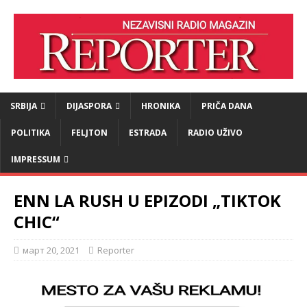
SRBIJA
DIJASPORA
HRONIKA
PRIČA DANA
POLITIKA
FELJTON
ESTRADA
RADIO UŽIVO
IMPRESSUM
ENN LA RUSH U EPIZODI „TIKTOK
CHIC“
март 20, 2021
Reporter