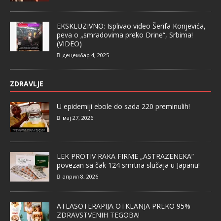
EKSKLUZIVNO: Isplivao video Šerifa Konjevića,
peva o „smradovima preko Drine“, Srbima!
(VIDEO)
децембар 4, 2025
ZDRAVLJE
U epidemiji ebole do sada 220 preminulih!
мај 27, 2026
LEK PROTIV RAKA FIRME „ASTRAZENEKA“
povezan sa čak 124 smrtna slučaja u Japanu!
април 8, 2026
ATLASOTERAPIJA OTKLANJA PREKO 95%
ZDRAVSTVENIH TEGOBA!