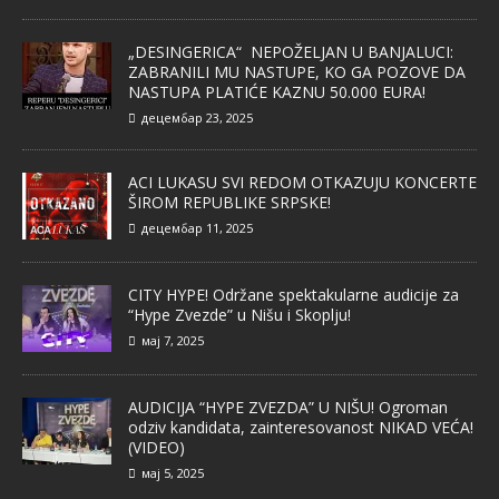
„DESINGERICA“ NEPOŽELJAN U BANJALUCI:
ZABRANILI MU NASTUPE, KO GA POZOVE DA
NASTUPA PLATIĆE KAZNU 50.000 EURA!
децембар 23, 2025
ACI LUKASU SVI REDOM OTKAZUJU KONCERTE
ŠIROM REPUBLIKE SRPSKE!
децембар 11, 2025
CITY HYPE! Održane spektakularne audicije za
“Hype Zvezde” u Nišu i Skoplju!
мај 7, 2025
AUDICIJA “HYPE ZVEZDA” U NIŠU! Ogroman
odziv kandidata, zainteresovanost NIKAD VEĆA!
(VIDEO)
мај 5, 2025