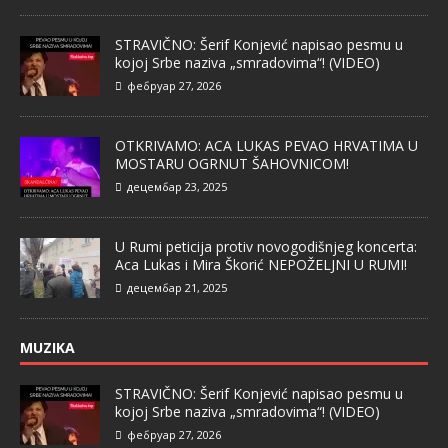
STRAVIČNO: Šerif Konjević napisao pesmu u
kojoj Srbe naziva „smradovima“! (VIDEO)
фебруар 27, 2026
OTKRIVAMO: ACA LUKAS PEVAO HRVATIMA U
MOSTARU OGRNUT ŠAHOVNICOM!
децембар 23, 2025
U Rumi peticija protiv novogodišnjeg koncerta:
Aca Lukas i Mira Škorić NEPOŽELJNI U RUMI!
децембар 21, 2025
MUZIKA
STRAVIČNO: Šerif Konjević napisao pesmu u
kojoj Srbe naziva „smradovima“! (VIDEO)
фебруар 27, 2026