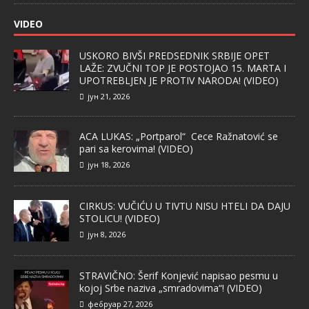
VIDEO
USKORO BIVŠI PREDSEDNIK SRBIJE OPET
LAŽE: ZVUČNI TOP JE POSTOJAO 15. MARTA I
UPOTREBLJEN JE PROTIV NARODA! (VIDEO)
јун 21, 2026
ACA LUKAS: „Portparol“ Cece Ražnatović se
pari sa kerovima! (VIDEO)
јун 18, 2026
CIRKUS: VUČIĆU U TIVTU NISU HTELI DA DAJU
STOLICU! (VIDEO)
јун 8, 2026
STRAVIČNO: Šerif Konjević napisao pesmu u
kojoj Srbe naziva „smradovima“! (VIDEO)
фебруар 27, 2026