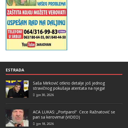
ESTRADA
Saša Mirković otkrio detalje još jednog
stravičnog pokušaja atentata na njega!
јун 30, 2026
ACA LUKAS: „Portparol“ Cece Ražnatović se
pari sa kerovima! (VIDEO)
јун 18, 2026