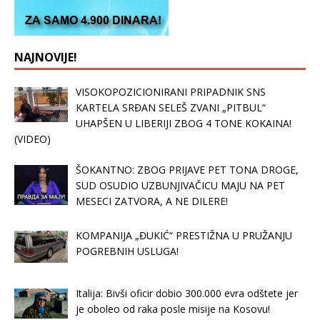
NAJNOVIJE!
VISOKOPOZICIONIRANI PRIPADNIK SNS
KARTELA SRĐAN SELEŠ ZVANI „PITBUL“
UHAPŠEN U LIBERIJI ZBOG 4 TONE KOKAINA!
(VIDEO)
ŠOKANTNO: ZBOG PRIJAVE PET TONA DROGE,
SUD OSUDIO UZBUNJIVAČICU MAJU NA PET
MESECI ZATVORA, A NE DILERE!
KOMPANIJA „ĐUKIĆ“ PRESTIŽNA U PRUŽANJU
POGREBNIH USLUGA!
Italija: Bivši oficir dobio 300.000 evra odštete jer
je oboleo od raka posle misije na Kosovu!