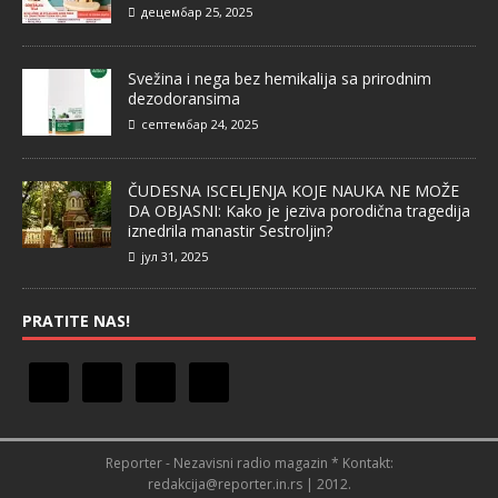
децембар 25, 2025
Svežina i nega bez hemikalija sa prirodnim
dezodoransima
септембар 24, 2025
ČUDESNA ISCELJENJA KOJE NAUKA NE MOŽE
DA OBJASNI: Kako je jeziva porodična tragedija
iznedrila manastir Sestroljin?
јул 31, 2025
PRATITE NAS!
Reporter - Nezavisni radio magazin * Kontakt:
redakcija@reporter.in.rs | 2012.