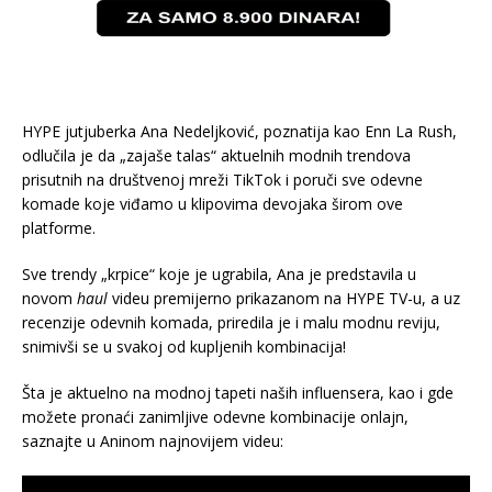
HYPE jutjuberka Ana Nedeljković, poznatija kao Enn La Rush,
odlučila je da „zajaše talas“ aktuelnih modnih trendova
prisutnih na društvenoj mreži TikTok i poruči sve odevne
komade koje viđamo u klipovima devojaka širom ove
platforme.
Sve trendy „krpice“ koje je ugrabila, Ana je predstavila u
novom
haul
videu premijerno prikazanom na HYPE TV-u, a uz
recenzije odevnih komada, priredila je i malu modnu reviju,
snimivši se u svakoj od kupljenih kombinacija!
Šta je aktuelno na modnoj tapeti naših influensera, kao i gde
možete pronaći zanimljive odevne kombinacije onlajn,
saznajte u Aninom najnovijem videu: