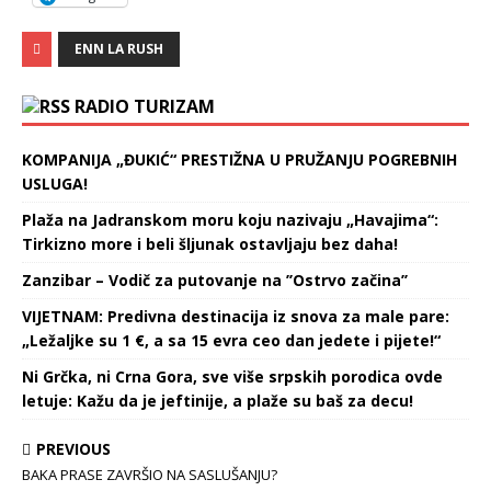
ENN LA RUSH
RADIO TURIZAM
KOMPANIJA „ĐUKIĆ“ PRESTIŽNA U PRUŽANJU POGREBNIH
USLUGA!
Plaža na Jadranskom moru koju nazivaju „Havajima“:
Tirkizno more i beli šljunak ostavljaju bez daha!
Zanzibar – Vodič za putovanje na ’’Ostrvo začina’’
VIJETNAM: Predivna destinacija iz snova za male pare:
„Ležaljke su 1 €, a sa 15 evra ceo dan jedete i pijete!“
Ni Grčka, ni Crna Gora, sve više srpskih porodica ovde
letuje: Kažu da je jeftinije, a plaže su baš za decu!
PREVIOUS
BAKA PRASE ZAVRŠIO NA SASLUŠANJU?