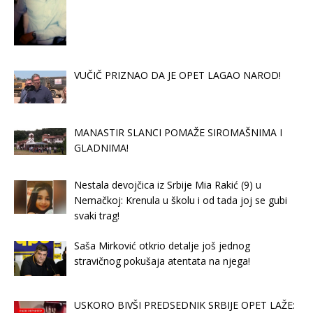
VUČIČ PRIZNAO DA JE OPET LAGAO NAROD!
MANASTIR SLANCI POMAŽE SIROMAŠNIMA I
GLADNIMA!
Nestala devojčica iz Srbije Mia Rakić (9) u
Nemačkoj: Krenula u školu i od tada joj se gubi
svaki trag!
Saša Mirković otkrio detalje još jednog
stravičnog pokušaja atentata na njega!
USKORO BIVŠI PREDSEDNIK SRBIJE OPET LAŽE: