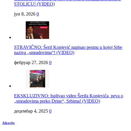
STOLICU! (VIDEO)
јун 8, 2026
0
STRAVIČNO: Šerif Konjević napisao pesmu u kojoj Srbe
naziva „smradovima“! (VIDEO)
фебруар 27, 2026
0
EKSKLUZIVNO: Isplivao video Šerifa Konjevića, peva o
„smradovima preko Drine“, Srbima! (VIDEO)
децембар 4, 2025
0
Zdravlje