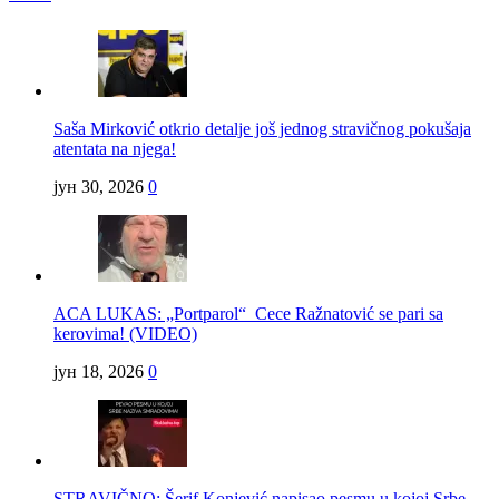
Saša Mirković otkrio detalje još jednog stravičnog pokušaja
atentata na njega!
јун 30, 2026
0
ACA LUKAS: „Portparol“ Cece Ražnatović se pari sa
kerovima! (VIDEO)
јун 18, 2026
0
STRAVIČNO: Šerif Konjević napisao pesmu u kojoj Srbe