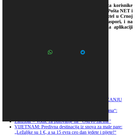
Hype televizija je dostupna na kanalu broj 146 za korisnike
MTS Iris TV, m:SAT tv, BeotelNet, Orion telekom, Pošta NET i
Sat-trakt na teritoriji Srbije, u okviru platforme m:tel u Crnoj
Gori i Bosni i Hercegovini i MTEL Global u dijaspori, i na
kanalu broj 46 za korisnike Supernove, kao i na aplikaciji
Arena Cloud.
Podeli ovaj tekst:
WhatsApp
Telegram
Aca Lukas
Džej Ramadanovski
Hype produkcija
Radio Turizam
KOMPANIJA „ĐUKIĆ“ PRESTIŽNA U PRUŽANJU
POGREBNIH USLUGA!
Plaža na Jadranskom moru koju nazivaju „Havajima“:
Tirkizno more i beli šljunak ostavljaju bez daha!
Zanzibar – Vodič za putovanje na ’’Ostrvo začina’’
VIJETNAM: Predivna destinacija iz snova za male pare:
„Ležaljke su 1 €, a sa 15 evra ceo dan jedete i pijete!“