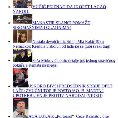
VUČIČ PRIZNAO DA JE OPET LAGAO
NAROD!
MANASTIR SLANCI POMAŽE
SIROMAŠNIMA I GLADNIMA!
Nestala devojčica iz Srbije Mia Rakić (9) u
Nemačkoj: Krenula u školu i od tada joj se gubi svaki trag!
Saša Mirković otkrio detalje još jednog stravičnog
pokušaja atentata na njega!
USKORO BIVŠI PREDSEDNIK SRBIJE OPET
LAŽE: ZVUČNI TOP JE POSTOJAO 15. MARTA I
UPOTREBLJEN JE PROTIV NARODA! (VIDEO)
ACA LUKAS: „Portparol“ Cece Ražnatović se