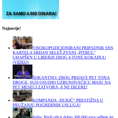
Najnovije!
VISOKOPOZICIONIRANI PRIPADNIK SNS
KARTELA SRĐAN SELEŠ ZVANI „PITBUL“
UHAPŠEN U LIBERIJI ZBOG 4 TONE KOKAINA!
(VIDEO)
ŠOKANTNO: ZBOG PRIJAVE PET TONA
DROGE, SUD OSUDIO UZBUNJIVAČICU MAJU NA
PET MESECI ZATVORA, A NE DILERE!
KOMPANIJA „ĐUKIĆ“ PRESTIŽNA U
PRUŽANJU POGREBNIH USLUGA!
Italija: Bivši oficir dobio 300.000 evra odštete jer