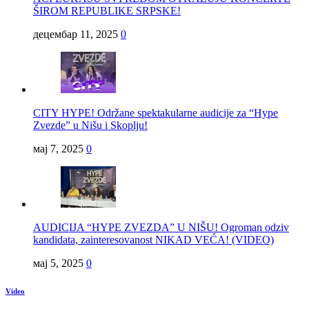
ŠIROM REPUBLIKE SRPSKE!
децембар 11, 2025
0
CITY HYPE! Održane spektakularne audicije za “Hype
Zvezde” u Nišu i Skoplju!
мај 7, 2025
0
AUDICIJA “HYPE ZVEZDA” U NIŠU! Ogroman odziv
kandidata, zainteresovanost NIKAD VEĆA! (VIDEO)
мај 5, 2025
0
Video