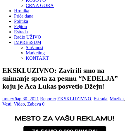
KOSOVO
CRNA GORA
Hronika
Priča dana
Politika
Feljton
Estrada
Radio UŽIVO
IMPRESSUM
Slušanost
Marketing
KONTAKT
EKSKLUZIVNO: Zavirili smo na
snimanje spota za pesmu “NEDELJA”
koju je Aca Lukas posvetio Džeju!
новембар 30, 2021
Reporter
EKSKLUZIVNO
,
Estrada
,
Muzika
,
Vesti
,
Video
,
Zabava
0