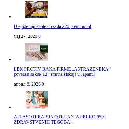
U epidemiji ebole do sada 220 preminulih!
мај 27, 2026
0
LEK PROTIV RAKA FIRME „ASTRAZENEKA“
povezan sa čak 124 smrtna slučaja u Japanu!
април 8, 2026
0
ATLASOTERAPIJA OTKLANJA PREKO 95%
ZDRAVSTVENIH TEGOBA!