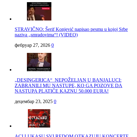
STRAVIČNO: Šerif Konjević napisao pesmu u kojoj Srbe
naziva „smradovima“! (VIDEO)
фебруар 27, 2026
0
„DESINGERICA“ NEPOŽELJAN U BANJALUCI:
ZABRANILI MU NASTUPE, KO GA POZOVE DA
NASTUPA PLATIĆE KAZNU 50.000 EURA!
децембар 23, 2025
0
ACI LUKASU SVI REDOM OTKAZUJU KONCERTE