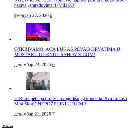
naziva „smradovima“! (VIDEO)
фебруар 27, 2026
0
OTKRIVAMO: ACA LUKAS PEVAO HRVATIMA U
MOSTARU OGRNUT ŠAHOVNICOM!
децембар 23, 2025
0
U Rumi peticija protiv novogodišnjeg koncerta: Aca Lukas i
Mira Škorić NEPOŽELJNI U RUMI!
децембар 21, 2025
7
Muzika