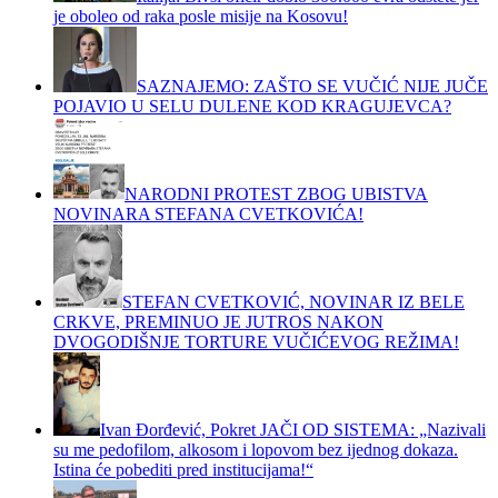
je oboleo od raka posle misije na Kosovu!
SAZNAJEMO: ZAŠTO SE VUČIĆ NIJE JUČE
POJAVIO U SELU DULENE KOD KRAGUJEVCA?
NARODNI PROTEST ZBOG UBISTVA
NOVINARA STEFANA CVETKOVIĆA!
STEFAN CVETKOVIĆ, NOVINAR IZ BELE
CRKVE, PREMINUO JE JUTROS NAKON
DVOGODIŠNJE TORTURE VUČIĆEVOG REŽIMA!
Ivan Đorđević, Pokret JAČI OD SISTEMA: „Nazivali
su me pedofilom, alkosom i lopovom bez ijednog dokaza.
Istina će pobediti pred institucijama!“