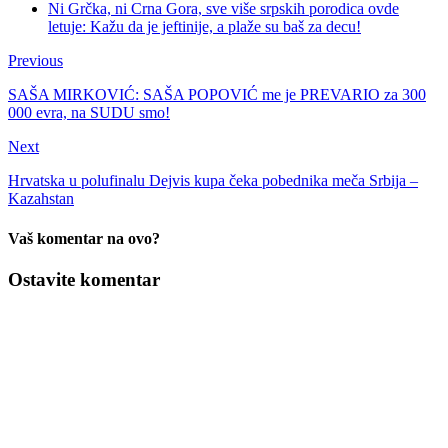
Ni Grčka, ni Crna Gora, sve više srpskih porodica ovde
letuje: Kažu da je jeftinije, a plaže su baš za decu!
Previous
SAŠA MIRKOVIĆ: SAŠA POPOVIĆ me je PREVARIO za 300
000 evra, na SUDU smo!
Next
Hrvatska u polufinalu Dejvis kupa čeka pobednika meča Srbija –
Kazahstan
Vaš komentar na ovo?
Ostavite komentar