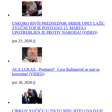
USKORO BIVŠI PREDSEDNIK SRBIJE OPET LAŽE:
ZVUČNI TOP JE POSTOJAO 15. MARTA I
UPOTREBLJEN JE PROTIV NARODA! (VIDEO)
јун 21, 2026
0
ACA LUKAS: „Portparol“ Cece Ražnatović se pari sa
kerovima! (VIDEO)
јун 18, 2026
0
CIRKUS: VUČIĆU U TIVTU NISU HTELI DA DAJU