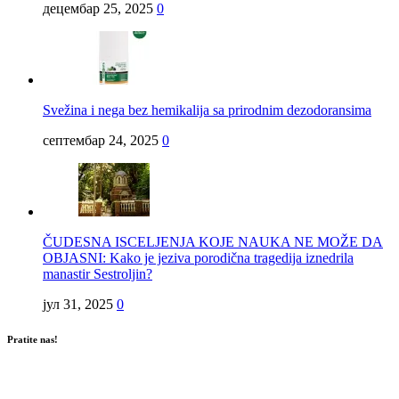
децембар 25, 2025
0
Svežina i nega bez hemikalija sa prirodnim dezodoransima
септембар 24, 2025
0
ČUDESNA ISCELJENJA KOJE NAUKA NE MOŽE DA
OBJASNI: Kako je jeziva porodična tragedija iznedrila
manastir Sestroljin?
јул 31, 2025
0
Pratite nas!