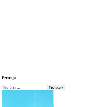
Pretraga
Претрага
за: