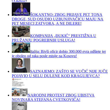
(VIDEO)
ŠOKANTNO: ZBOG PRIJAVE PET TONA
DROGE, SUD OSUDIO UZBUNJIVAČICU MAJU NA
PET MESECI ZATVORA, A NE DILERE!
KOMPANIJA „ĐUKIĆ“ PRESTIŽNA U
PRUŽANJU POGREBNIH USLUGA!
Italija: Bivši oficir dobio 300.000 evra odštete jer
je oboleo od raka posle misije na Kosovu!
SAZNAJEMO: ZAŠTO SE VUČIĆ NIJE JUČE
POJAVIO U SELU DULENE KOD KRAGUJEVCA?
NARODNI PROTEST ZBOG UBISTVA
NOVINARA STEFANA CVETKOVIĆA!