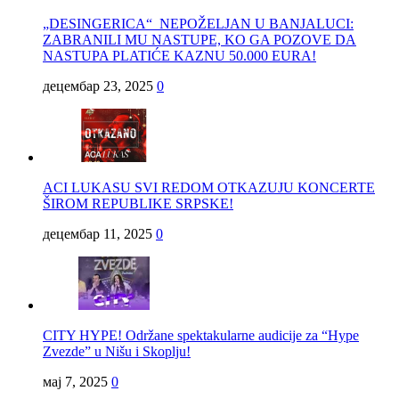
„DESINGERICA“ NEPOŽELJAN U BANJALUCI:
ZABRANILI MU NASTUPE, KO GA POZOVE DA
NASTUPA PLATIĆE KAZNU 50.000 EURA!
децембар 23, 2025
0
ACI LUKASU SVI REDOM OTKAZUJU KONCERTE
ŠIROM REPUBLIKE SRPSKE!
децембар 11, 2025
0
CITY HYPE! Održane spektakularne audicije za “Hype
Zvezde” u Nišu i Skoplju!
мај 7, 2025
0