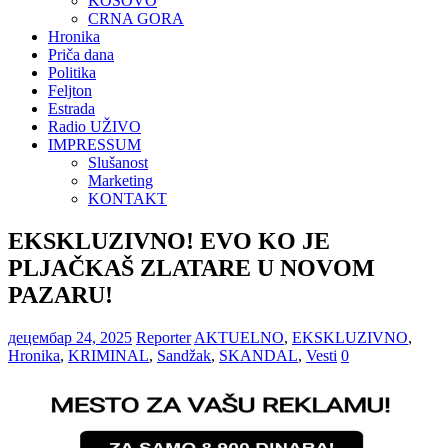
KOSOVO
CRNA GORA
Hronika
Priča dana
Politika
Feljton
Estrada
Radio UŽIVO
IMPRESSUM
Slušanost
Marketing
KONTAKT
EKSKLUZIVNO! EVO KO JE
PLJAČKAŠ ZLATARE U NOVOM
PAZARU!
децембар 24, 2025
Reporter
AKTUELNO
,
EKSKLUZIVNO
,
Hronika
,
KRIMINAL
,
Sandžak
,
SKANDAL
,
Vesti
0