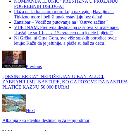
KOMPANIJA „ĐUKIĆ“ PRESTIŽNA U PRUŽANJU
POGREBNIH USLUGA!
Plaža na Jadranskom moru koju nazivaju „Havajima“:
Tirkizno more i beli šljunak ostavljaju bez daha!
Zanzibar – Vodič za putovanje na ’’Ostrvo začina’’
VIJETNAM: Predivna destinacija iz snova za male pare:
„Ležaljke su 1 €, a sa 15 evra ceo dan jedete i pijete!“
Ni Grčka, ni Crna Gora, sve više srpskih porodica ovde
letuje: Kažu da je jeftinije, a plaže su baš za decu!
Previous
„DESINGERICA“ NEPOŽELJAN U BANJALUCI:
ZABRANILI MU NASTUPE, KO GA POZOVE DA NASTUPA
PLATIĆE KAZNU 50.000 EURA!
Next
Albanija kao idealna destinacija za letnji odmor