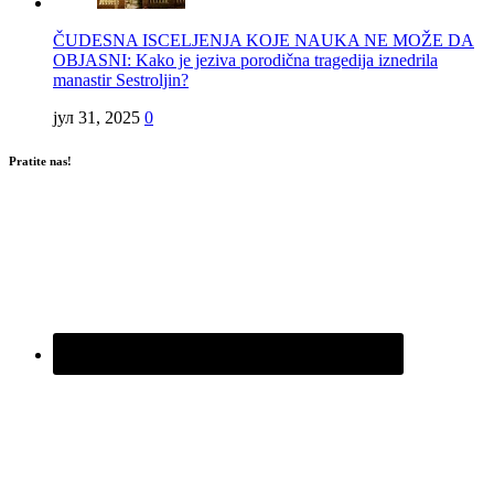
ČUDESNA ISCELJENJA KOJE NAUKA NE MOŽE DA
OBJASNI: Kako je jeziva porodična tragedija iznedrila
manastir Sestroljin?
јул 31, 2025
0
Pratite nas!