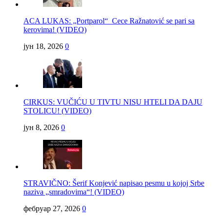
ACA LUKAS: „Portparol“ Cece Ražnatović se pari sa
kerovima! (VIDEO)
јун 18, 2026
0
CIRKUS: VUČIĆU U TIVTU NISU HTELI DA DAJU
STOLICU! (VIDEO)
јун 8, 2026
0
STRAVIČNO: Šerif Konjević napisao pesmu u kojoj Srbe
naziva „smradovima“! (VIDEO)
фебруар 27, 2026
0