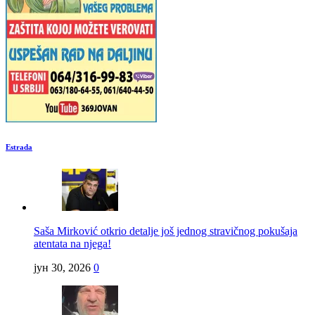
Estrada
Saša Mirković otkrio detalje još jednog stravičnog pokušaja
atentata na njega!
јун 30, 2026
0