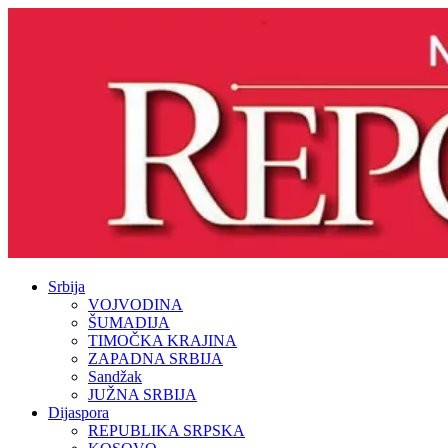
Srbija
VOJVODINA
ŠUMADIJA
TIMOČKA KRAJINA
ZAPADNA SRBIJA
Sandžak
JUŽNA SRBIJA
Dijaspora
REPUBLIKA SRPSKA