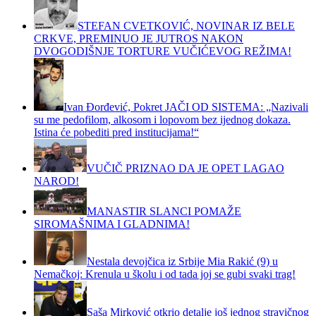
STEFAN CVETKOVIĆ, NOVINAR IZ BELE
CRKVE, PREMINUO JE JUTROS NAKON
DVOGODIŠNJE TORTURE VUČIĆEVOG REŽIMA!
Ivan Đorđević, Pokret JAČI OD SISTEMA: „Nazivali
su me pedofilom, alkosom i lopovom bez ijednog dokaza.
Istina će pobediti pred institucijama!“
VUČIČ PRIZNAO DA JE OPET LAGAO
NAROD!
MANASTIR SLANCI POMAŽE
SIROMAŠNIMA I GLADNIMA!
Nestala devojčica iz Srbije Mia Rakić (9) u
Nemačkoj: Krenula u školu i od tada joj se gubi svaki trag!
Saša Mirković otkrio detalje još jednog stravičnog