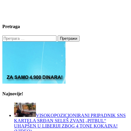
Pretraga
Претрага
за:
Najnovije!
VISOKOPOZICIONIRANI PRIPADNIK SNS
KARTELA SRĐAN SELEŠ ZVANI „PITBUL“
UHAPŠEN U LIBERIJI ZBOG 4 TONE KOKAINA!