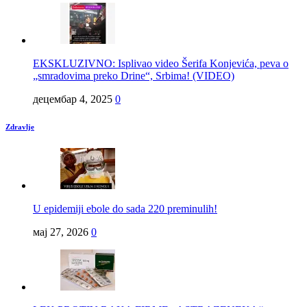
EKSKLUZIVNO: Isplivao video Šerifa Konjevića, peva o
„smradovima preko Drine“, Srbima! (VIDEO)
децембар 4, 2025
0
Zdravlje
U epidemiji ebole do sada 220 preminulih!
мај 27, 2026
0