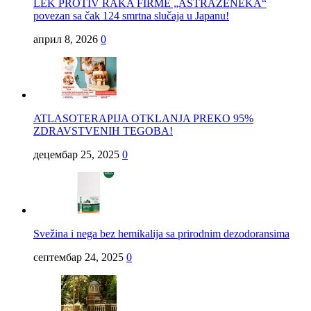
LEK PROTIV RAKA FIRME „ASTRAZENEKA“
povezan sa čak 124 smrtna slučaja u Japanu!
април 8, 2026
0
ATLASOTERAPIJA OTKLANJA PREKO 95%
ZDRAVSTVENIH TEGOBA!
децембар 25, 2025
0
Svežina i nega bez hemikalija sa prirodnim dezodoransima
септембар 24, 2025
0