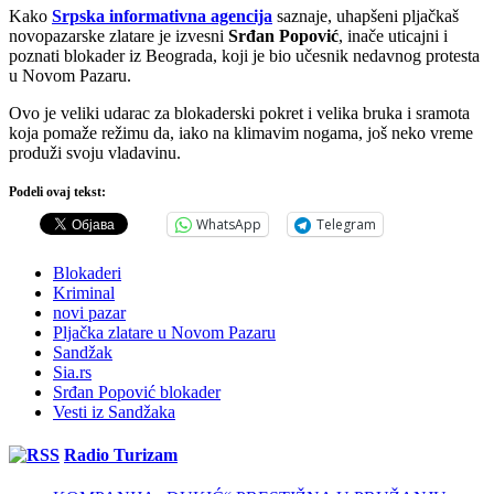
Kako
Srpska informativna agencija
saznaje, uhapšeni pljačkaš
novopazarske zlatare je izvesni
Srđan Popović
, inače uticajni i
poznati blokader iz Beograda, koji je bio učesnik nedavnog protesta
u Novom Pazaru.
Ovo je veliki udarac za blokaderski pokret i velika bruka i sramota
koja pomaže režimu da, iako na klimavim nogama, još neko vreme
produži svoju vladavinu.
Podeli ovaj tekst:
WhatsApp
Telegram
Blokaderi
Kriminal
novi pazar
Pljačka zlatare u Novom Pazaru
Sandžak
Sia.rs
Srđan Popović blokader
Vesti iz Sandžaka
Radio Turizam