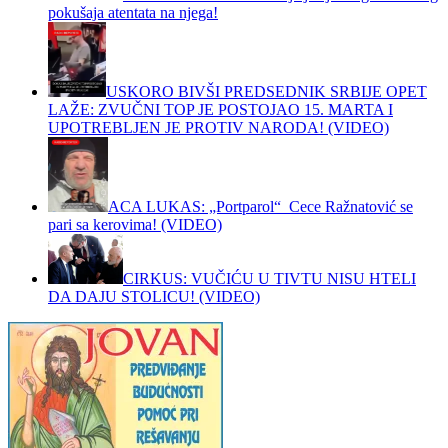
pokušaja atentata na njega!
USKORO BIVŠI PREDSEDNIK SRBIJE OPET
LAŽE: ZVUČNI TOP JE POSTOJAO 15. MARTA I
UPOTREBLJEN JE PROTIV NARODA! (VIDEO)
ACA LUKAS: „Portparol“ Cece Ražnatović se
pari sa kerovima! (VIDEO)
CIRKUS: VUČIĆU U TIVTU NISU HTELI
DA DAJU STOLICU! (VIDEO)