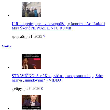
U Rumi peticija protiv novogodišnjeg koncerta: Aca Lukas i
Mira Škorić NEPOŽELJNI U RUMI!
децембар 21, 2025
7
Muzika
STRAVIČNO: Šerif Konjević napisao pesmu u kojoj Srbe
naziva „smradovima“! (VIDEO)
фебруар 27, 2026
0