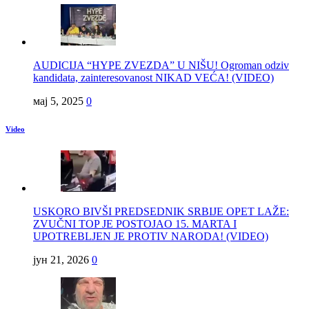
AUDICIJA “HYPE ZVEZDA” U NIŠU! Ogroman odziv
kandidata, zainteresovanost NIKAD VEĆA! (VIDEO)
мај 5, 2025
0
Video
USKORO BIVŠI PREDSEDNIK SRBIJE OPET LAŽE:
ZVUČNI TOP JE POSTOJAO 15. MARTA I
UPOTREBLJEN JE PROTIV NARODA! (VIDEO)
јун 21, 2026
0