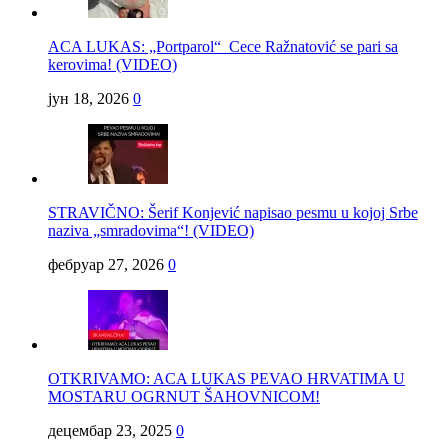
ACA LUKAS: „Portparol“ Cece Ražnatović se pari sa
kerovima! (VIDEO)
јун 18, 2026
0
STRAVIČNO: Šerif Konjević napisao pesmu u kojoj Srbe
naziva „smradovima“! (VIDEO)
фебруар 27, 2026
0
OTKRIVAMO: ACA LUKAS PEVAO HRVATIMA U
MOSTARU OGRNUT ŠAHOVNICOM!
децембар 23, 2025
0