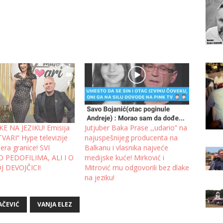
E NA JEZIKU! Emisija
Jutjuber Baka Prase ,,udario” na
VARI“ Hype televizije
najuspešnijeg producenta na
ra granice! SVI
Balkanu i vlasnika najveće
O PEDOFILIMA, ALI I O
medijske kuće! Mirković i
 DEVOJČICI!
Mitrović mu odgovorili bez dlake
na jeziku!
AČEVIĆ
VANJA ELEZ