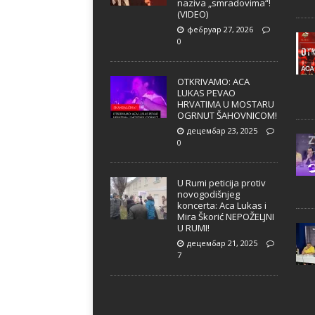
naziva „smradovima“!
(VIDEO)
фебруар 27, 2026
0
OTKRIVAMO: ACA
LUKAS PEVAO
HRVATIMA U MOSTARU
OGRNUT ŠAHOVNICOM!
децембар 23, 2025
0
U Rumi peticija protiv
novogodišnjeg
koncerta: Aca Lukas i
Mira Škorić NEPOŽELJNI
U RUMI!
децембар 21, 2025
7