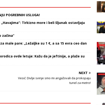
NJU POGREBNIH USLUGA!
Havajima“: Tirkizno more i beli šljunak ostavljaju
 začina’’
za male pare: „Ležaljke su 1 €, a sa 15 evra ceo dan
orodica ovde letuje: Kažu da je jeftinije, a plaže su
NEXT
Vesić: Divlje svinje smo mi angažovali da prokopaju
tunel za metro!