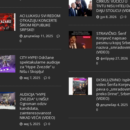
CIRKUS: VUČIĆU U
TIVTU NISU HTELI D
DAJU STOLICU! (VID
ACI LUKASU SVI REDOM
јун 8, 2026
0
OTKAZUJU KONCERTE
ŠIROM REPUBLIKE
SRPSKE!
STRAVIČNO: Šerif
децембар 11, 2025
Konjević napisao
0
pesmu u kojoj Srb
naziva „smradovim
(VIDEO)
CITY HYPE! Održane
фебруар 27, 2026
spektakularne audicije
0
za “Hype Zvezde” u
Nišu i Skoplju!
мај 7, 2025
0
EKSKLUZIVNO: Ispl
video Šerifa Konjev
peva o „smradovi
preko Drine“, Srbi
AUDICIJA “HYPE
(VIDEO)
ZVEZDA” U NIŠU!
Ogroman odziv
децембар 4, 2025
kandidata,
0
zainteresovanost
NIKAD VEĆA! (VIDEO)
мај 5, 2025
0