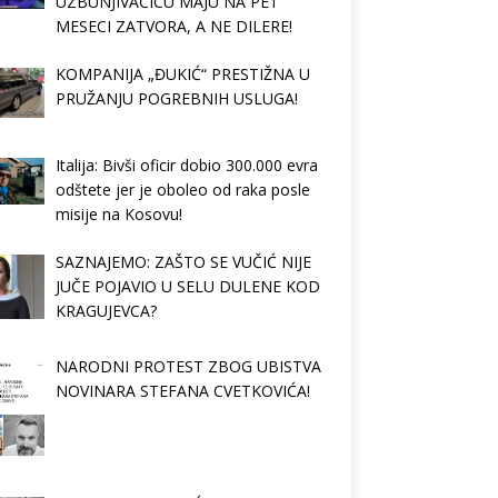
UZBUNJIVAČICU MAJU NA PET
MESECI ZATVORA, A NE DILERE!
KOMPANIJA „ĐUKIĆ“ PRESTIŽNA U
PRUŽANJU POGREBNIH USLUGA!
Italija: Bivši oficir dobio 300.000 evra
odštete jer je oboleo od raka posle
misije na Kosovu!
SAZNAJEMO: ZAŠTO SE VUČIĆ NIJE
JUČE POJAVIO U SELU DULENE KOD
KRAGUJEVCA?
NARODNI PROTEST ZBOG UBISTVA
NOVINARA STEFANA CVETKOVIĆA!