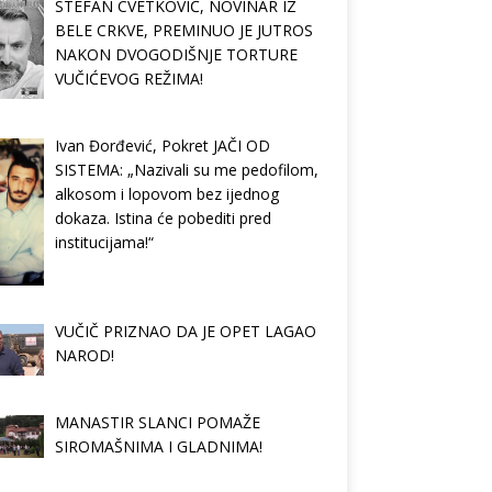
STEFAN CVETKOVIĆ, NOVINAR IZ
BELE CRKVE, PREMINUO JE JUTROS
NAKON DVOGODIŠNJE TORTURE
VUČIĆEVOG REŽIMA!
Ivan Đorđević, Pokret JAČI OD
SISTEMA: „Nazivali su me pedofilom,
alkosom i lopovom bez ijednog
dokaza. Istina će pobediti pred
institucijama!“
VUČIČ PRIZNAO DA JE OPET LAGAO
NAROD!
MANASTIR SLANCI POMAŽE
SIROMAŠNIMA I GLADNIMA!