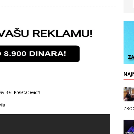
NAJN
živ Beli Preletačević?!
ila
ZBOG