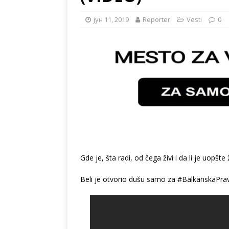
јун 11, 2019
Reporter
Vesti
0
Gde je, šta radi, od čega živi i da li je uopšte 
Beli je otvorio dušu samo za #BalkanskaPrav