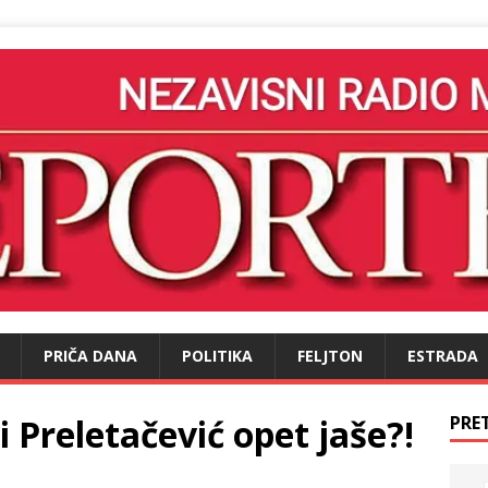
PRIČA DANA
POLITIKA
FELJTON
ESTRADA
Preletačević opet jaše?!
PRE