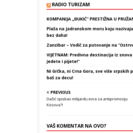
RADIO TURIZAM
KOMPANIJA „ĐUKIĆ“ PRESTIŽNA U PRUŽA
Plaža na Jadranskom moru koju nazivaju „
bez daha!
Zanzibar – Vodič za putovanje na ’’Ostrvo
VIJETNAM: Predivna destinacija iz snova 
jedete i pijete!“
Ni Grčka, ni Crna Gora, sve više srpskih p
baš za decu!
PREVIOUS
Dačić spiskao milijardu evra za antipromociju
Kosova?!
VAŠ KOMENTAR NA OVO?