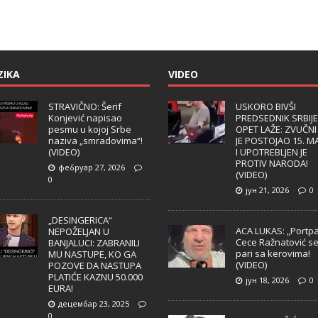
ZIKA
VIDEO
STRAVIČNO: Šerif
USKORO BIVŠI
Konjević napisao
PREDSEDNIK SRBIJE
pesmu u kojoj Srbe
OPET LAŽE: ZVUČNI
naziva „smradovima“!
JE POSTOJAO 15. M
(VIDEO)
I UPOTREBLJEN JE
PROTIV NARODA!
фебруар 27, 2026
(VIDEO)
0
јун 21, 2026
0
„DESINGERICA“
ACA LUKAS: „Portpa
NEPOŽELJAN U
Cece Ražnatović s
BANJALUCI: ZABRANILI
pari sa kerovima!
MU NASTUPE, KO GA
(VIDEO)
POZOVE DA NASTUPA
PLATIĆE KAZNU 50.000
јун 18, 2026
0
EURA!
децембар 23, 2025
0