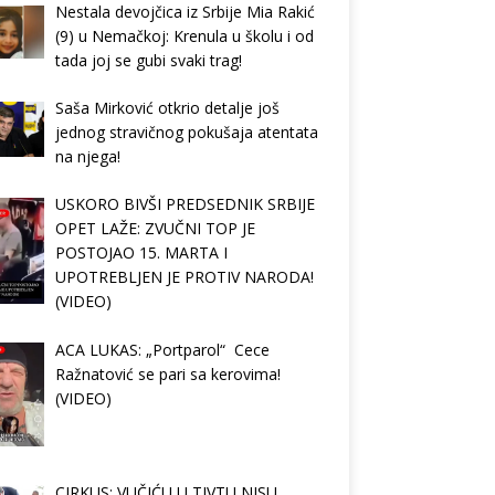
Nestala devojčica iz Srbije Mia Rakić
(9) u Nemačkoj: Krenula u školu i od
tada joj se gubi svaki trag!
Saša Mirković otkrio detalje još
jednog stravičnog pokušaja atentata
na njega!
USKORO BIVŠI PREDSEDNIK SRBIJE
OPET LAŽE: ZVUČNI TOP JE
POSTOJAO 15. MARTA I
UPOTREBLJEN JE PROTIV NARODA!
(VIDEO)
ACA LUKAS: „Portparol“ Cece
Ražnatović se pari sa kerovima!
(VIDEO)
CIRKUS: VUČIĆU U TIVTU NISU