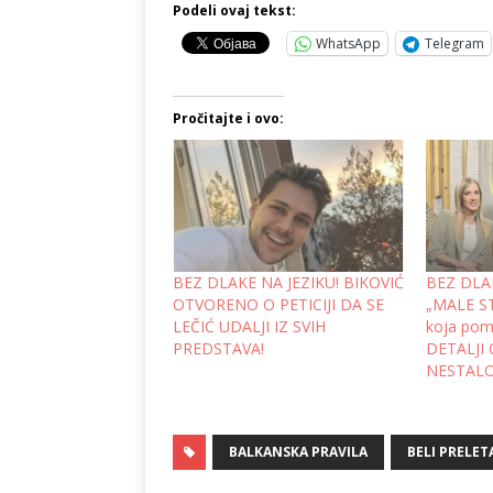
Podeli ovaj tekst:
WhatsApp
Telegram
Pročitajte i ovo:
BEZ DLAKE NA JEZIKU! BIKOVIĆ
BEZ DLAK
OTVORENO O PETICIJI DA SE
„MALE ST
LEČIĆ UDALJI IZ SVIH
koja pome
PREDSTAVA!
DETALJI 
NESTALOJ
BALKANSKA PRAVILA
BELI PRELET