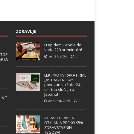
ZDRAVLJE
U epidemiji ebole do
sada 220 preminulih!
 TOP
мај 27, 2026
0
ARTA
LEK PROTIV RAKA FIRME
„ASTRAZENEKA“
povezan sa čak 124
smrtna slučaja u
Japanu!
rol“
април 8, 2026
0
e
ATLASOTERAPIJA
OTKLANJA PREKO 95%
ZDRAVSTVENIH
TEGOBA!