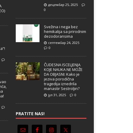
децембар 25, 2025
A
0
EO)
Svežina i nega bez
hemikalija sa prirodnim
dezodoransima
септембар 24, 2025
e
0
a“!
ČUDESNA ISCELJENJA
KOJE NAUKA NE MOŽE
DA OBJASNI: Kako je
jeziva porodična
ivao
tragedija iznedrila
ića,
manastir Sestroljin?
ma
јул 31, 2025
0
ma!
PRATITE NAS!