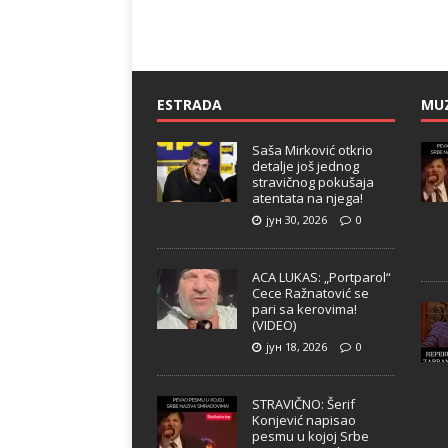
ESTRADA
MU
Saša Mirković otkrio
detalje još jednog
stravičnog pokušaja
atentata na njega!
јун 30, 2026
0
ACA LUKAS: „Portparol“
Cece Ražnatović se
pari sa kerovima!
(VIDEO)
јун 18, 2026
0
STRAVIČNO: Šerif
Konjević napisao
pesmu u kojoj Srbe