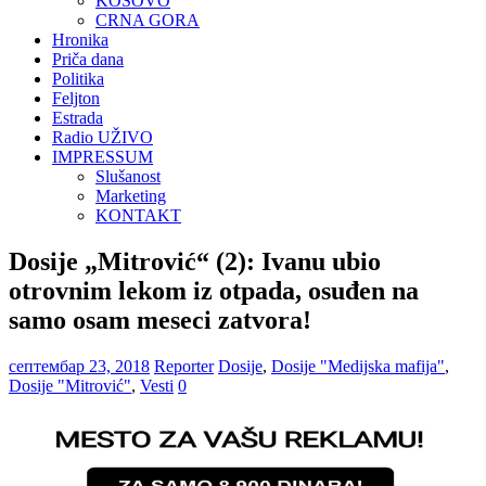
KOSOVO
CRNA GORA
Hronika
Priča dana
Politika
Feljton
Estrada
Radio UŽIVO
IMPRESSUM
Slušanost
Marketing
KONTAKT
Dosije „Mitrović“ (2): Ivanu ubio
otrovnim lekom iz otpada, osuđen na
samo osam meseci zatvora!
септембар 23, 2018
Reporter
Dosije
,
Dosije "Medijska mafija"
,
Dosije "Mitrović"
,
Vesti
0