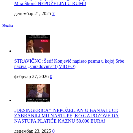
Mira Škorić NEPOŽELJNI U RUMI!
децембар 21, 2025
7
Muzika
STRAVIČNO: Šerif Konjević napisao pesmu u kojoj Srbe
naziva „smradovima“! (VIDEO)
фебруар 27, 2026
0
„DESINGERICA“ NEPOŽELJAN U BANJALUCI:
ZABRANILI MU NASTUPE, KO GA POZOVE DA
NASTUPA PLATIĆE KAZNU 50.000 EURA!
децембар 23, 2025
0