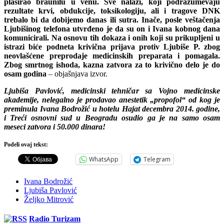
plasirao braunilu u venu. Sve nalazi, koji podrazumevaju
rezultate krvi, obdukcije, toksikologiju, ali i tragove DNK
trebalo bi da dobijemo danas ili sutra. Inače, posle veštačenja
Ljubišinog telefona utvrđeno je da su on i Ivana kobnog dana
komunicirali. Na osnovu tih dokaza i onih koji su prikupljeni u
istrazi biće podneta krivična prijava protiv Ljubiše P. zbog
neovlašćene preprodaje medicinskih preparata i pomagala.
Zbog smrtnog ishoda, kazna zatvora za to krivično delo je do
osam godina
– objašnjava izvor.
Ljubiša Pavlović, medicinski tehničar sa Vojno medicinske
akademije, nelegalno je prodavao anestetik „propofol“ od kog je
preminula Ivana Bodrožić u hotelu Hajat decembra 2014. godine,
i Treći osnovni sud u Beogradu osudio ga je na samo osam
meseci zatvora i 50.000 dinara!
Podeli ovaj tekst:
WhatsApp
Telegram
Ivana Bodrožić
Ljubiša Pavlović
Željko Mitrović
Radio Turizam