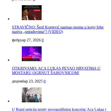
STRAVIČNO: Šerif Konjević napisao pesmu u kojoj Srbe
naziva „smradovima“! (VIDEO)
фебруар 27, 2026
0
OTKRIVAMO: ACA LUKAS PEVAO HRVATIMA U
MOSTARU OGRNUT ŠAHOVNICOM!
децембар 23, 2025
0
U Rumi peticija protiv novogodišnjeg koncerta: Aca Lukas i