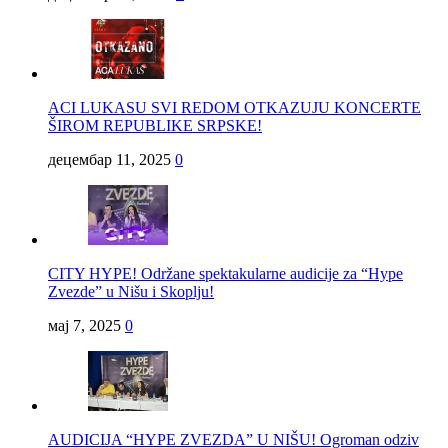
ACI LUKASU SVI REDOM OTKAZUJU KONCERTE
ŠIROM REPUBLIKE SRPSKE!
децембар 11, 2025
0
CITY HYPE! Održane spektakularne audicije za “Hype
Zvezde” u Nišu i Skoplju!
мај 7, 2025
0
AUDICIJA “HYPE ZVEZDA” U NIŠU! Ogroman odziv