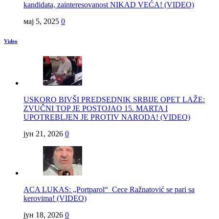
kandidata, zainteresovanost NIKAD VEĆA! (VIDEO)
мај 5, 2025
0
Video
USKORO BIVŠI PREDSEDNIK SRBIJE OPET LAŽE:
ZVUČNI TOP JE POSTOJAO 15. MARTA I
UPOTREBLJEN JE PROTIV NARODA! (VIDEO)
јун 21, 2026
0
ACA LUKAS: „Portparol“ Cece Ražnatović se pari sa
kerovima! (VIDEO)
јун 18, 2026
0