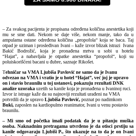
– Za svakog pacijenta je propisana određena količina anestetika koji
mu se sme dati. Nekom se daje više, nekom manje, tako da u
ampulama ostane određena količina „propofola“ koja se baca. Taj
otpad je uziman i prosleđivan Ivani – kaže izvor blizak istrazi Ivana
Bakić Bodrožić, koja je pronađena mrtva u sobi u hotelu
“Hajat”, a nabavljala je otpatke anestetika “propofol“, koji su
poluiskorišćeni bacani u đubre, saznaje Rikošet.
T
ehničar sa VMA Ljubiša Pavlović ne samo da je Ivanu
odvezao na VMA i vratio je u hotel “Hajat”, već joj je upravo
on i stavio braunilu u toj ustanovi, pokazuju rezultati DNK
analize uzoraka
uzetih sa kanile koja je pronađena u Ivaninoj ruci.
Izvor iz istrage kaže da su najnoviji rezultati urađeni na VMA
potvrdili da je upravo
Ljubiša Pavlović,
poznat po nadimkom
Buki,
zaposlen na kardiopulmo reanimator, Ivani u venu postavio
braunilu.
– Mi smo od početka imali podatak da je u pitanju muška
osoba. Naknadnim pretragama utvrđeno je da otisci prstiju sa
kanile odgovaraju Ljubiši P., što ukazuje na to da je on Ivani