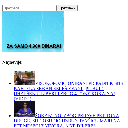
Претрага
за:
Najnovije!
VISOKOPOZICIONIRANI PRIPADNIK SNS
KARTELA SRĐAN SELEŠ ZVANI „PITBUL“
UHAPŠEN U LIBERIJI ZBOG 4 TONE KOKAINA!
(VIDEO)
ŠOKANTNO: ZBOG PRIJAVE PET TONA
DROGE, SUD OSUDIO UZBUNJIVAČICU MAJU NA
PET MESECI ZATVORA, A NE DILERE!