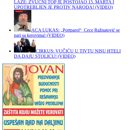
LAŽE: ZVUČNI TOP JE POSTOJAO 15. MARTA I
UPOTREBLJEN JE PROTIV NARODA! (VIDEO)
ACA LUKAS: „Portparol“ Cece Ražnatović se
pari sa kerovima! (VIDEO)
CIRKUS: VUČIĆU U TIVTU NISU HTELI
DA DAJU STOLICU! (VIDEO)