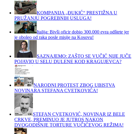
KOMPANIJA „ĐUKIĆ“ PRESTIŽNA U
PRUŽANJU POGREBNIH USLUGA!
Italija: Bivši oficir dobio 300.000 evra odštete jer
je oboleo od raka posle misije na Kosovu!
SAZNAJEMO: ZAŠTO SE VUČIĆ NIJE JUČE
POJAVIO U SELU DULENE KOD KRAGUJEVCA?
NARODNI PROTEST ZBOG UBISTVA
NOVINARA STEFANA CVETKOVIĆA!
STEFAN CVETKOVIĆ, NOVINAR IZ BELE
CRKVE, PREMINUO JE JUTROS NAKON
DVOGODIŠNJE TORTURE VUČIĆEVOG REŽIMA!