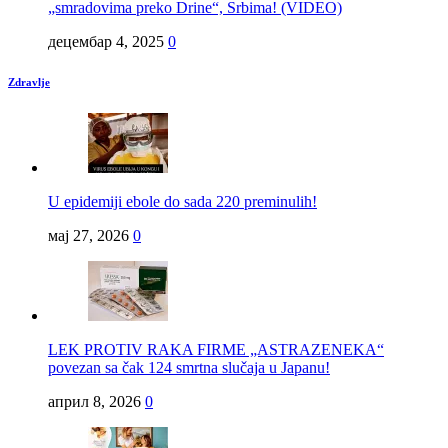
„smradovima preko Drine“, Srbima! (VIDEO)
децембар 4, 2025
0
Zdravlje
U epidemiji ebole do sada 220 preminulih!
мај 27, 2026
0
LEK PROTIV RAKA FIRME „ASTRAZENEKA“
povezan sa čak 124 smrtna slučaja u Japanu!
април 8, 2026
0