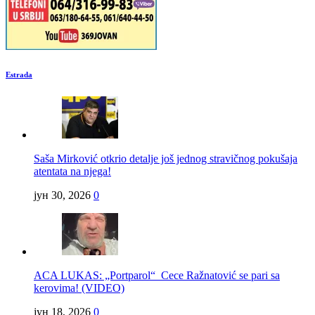
Estrada
Saša Mirković otkrio detalje još jednog stravičnog pokušaja
atentata na njega!
јун 30, 2026
0
ACA LUKAS: „Portparol“ Cece Ražnatović se pari sa
kerovima! (VIDEO)
јун 18, 2026
0