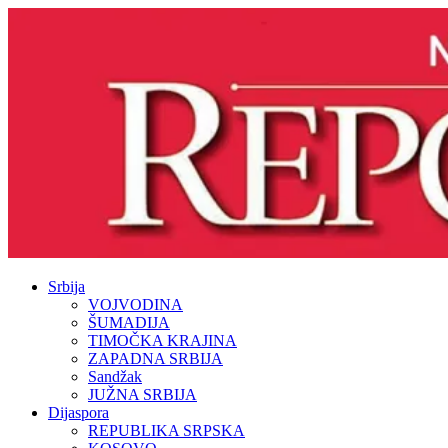
Srbija
VOJVODINA
ŠUMADIJA
TIMOČKA KRAJINA
ZAPADNA SRBIJA
Sandžak
JUŽNA SRBIJA
Dijaspora
REPUBLIKA SRPSKA