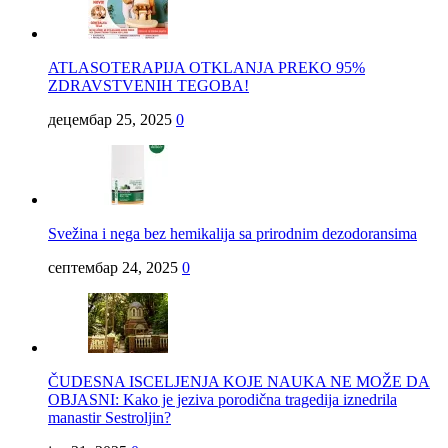
ATLASOTERAPIJA OTKLANJA PREKO 95%
ZDRAVSTVENIH TEGOBA!
децембар 25, 2025
0
Svežina i nega bez hemikalija sa prirodnim dezodoransima
септембар 24, 2025
0
ČUDESNA ISCELJENJA KOJE NAUKA NE MOŽE DA
OBJASNI: Kako je jeziva porodična tragedija iznedrila
manastir Sestroljin?