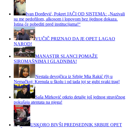
Ivan Đorđević, Pokret JAČI OD SISTEMA: „Nazivali
su me pedofilom, alkosom i lopovom bez ijednog dokaza.
Istina će pobediti pred institucijama!“
VUČIČ PRIZNAO DA JE OPET LAGAO
NAROD!
MANASTIR SLANCI POMAŽE
SIROMAŠNIMA I GLADNIMA!
Nestala devojčica iz Srbije Mia Rakić (9) u
Nemačkoj: Krenula u školu i od tada joj se gubi svaki trag!
Saša Mirković otkrio detalje još jednog stravičnog
pokušaja atentata na njega!
USKORO BIVŠI PREDSEDNIK SRBIJE OPET