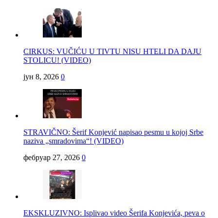
CIRKUS: VUČIĆU U TIVTU NISU HTELI DA DAJU
STOLICU! (VIDEO)
јун 8, 2026
0
STRAVIČNO: Šerif Konjević napisao pesmu u kojoj Srbe
naziva „smradovima“! (VIDEO)
фебруар 27, 2026
0
EKSKLUZIVNO: Isplivao video Šerifa Konjevića, peva o