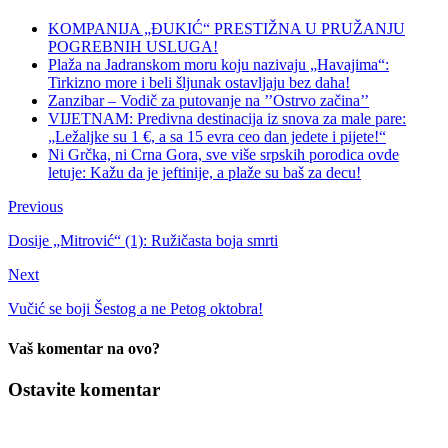
KOMPANIJA „ĐUKIĆ“ PRESTIŽNA U PRUŽANJU
POGREBNIH USLUGA!
Plaža na Jadranskom moru koju nazivaju „Havajima“:
Tirkizno more i beli šljunak ostavljaju bez daha!
Zanzibar – Vodič za putovanje na ’’Ostrvo začina’’
VIJETNAM: Predivna destinacija iz snova za male pare:
„Ležaljke su 1 €, a sa 15 evra ceo dan jedete i pijete!“
Ni Grčka, ni Crna Gora, sve više srpskih porodica ovde
letuje: Kažu da je jeftinije, a plaže su baš za decu!
Previous
Dosije „Mitrović“ (1): Ružičasta boja smrti
Next
Vučić se boji Šestog a ne Petog oktobra!
Vaš komentar na ovo?
Ostavite komentar