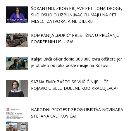
ŠOKANTNO: ZBOG PRIJAVE PET TONA DROGE,
SUD OSUDIO UZBUNJIVAČICU MAJU NA PET
MESECI ZATVORA, A NE DILERE!
KOMPANIJA „ĐUKIĆ“ PRESTIŽNA U PRUŽANJU
POGREBNIH USLUGA!
Italija: Bivši oficir dobio 300.000 evra odštete jer
je oboleo od raka posle misije na Kosovu!
SAZNAJEMO: ZAŠTO SE VUČIĆ NIJE JUČE
POJAVIO U SELU DULENE KOD KRAGUJEVCA?
NARODNI PROTEST ZBOG UBISTVA NOVINARA
STEFANA CVETKOVIĆA!