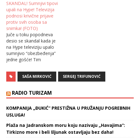
SKANDAL! Sumnjivi tipovi
upali na Hype! Televizija
podnosi krivične prijave
protiv svih osoba sa
snimka! (FOTO)
Juče u toku popodneva
desio se skandal kada je
na Hype televiziju upalo
sumnjivo “obezbeđenja”
jedne gošće! Tim
povodom oglasio se
vlasnik i direktor Hype
SAŠA MIRKOVIĆ
SERGEJ TRIFUNOVIĆ
televizije Saša Mirković
koji uz snimak sa
nadzornih kamera
RADIO TURIZAM
napisao: – Radnike Hype
produkcije i Hype televizije
KOMPANIJA „ĐUKIĆ“ PRESTIŽNA U PRUŽANJU POGREBNIH
ne može niko da
USLUGA!
zastrašuje dovođenjem
lica sumnjivog…
Plaža na Jadranskom moru koju nazivaju „Havajima“:
Tirkizno more i beli šljunak ostavljaju bez daha!