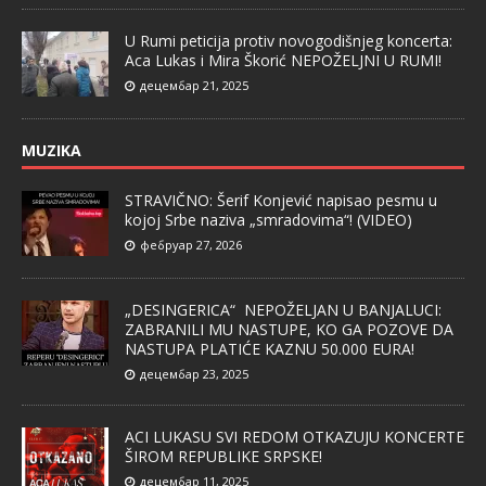
U Rumi peticija protiv novogodišnjeg koncerta:
Aca Lukas i Mira Škorić NEPOŽELJNI U RUMI!
децембар 21, 2025
MUZIKA
STRAVIČNO: Šerif Konjević napisao pesmu u
kojoj Srbe naziva „smradovima“! (VIDEO)
фебруар 27, 2026
„DESINGERICA“ NEPOŽELJAN U BANJALUCI:
ZABRANILI MU NASTUPE, KO GA POZOVE DA
NASTUPA PLATIĆE KAZNU 50.000 EURA!
децембар 23, 2025
ACI LUKASU SVI REDOM OTKAZUJU KONCERTE
ŠIROM REPUBLIKE SRPSKE!
децембар 11, 2025