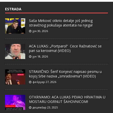
ESTRADA
Saša Mirković otkrio detalje još jednog
stravičnog pokušaja atentata na njega!
јун 30, 2026
ACA LUKAS: „Portparol“ Cece Ražnatović se
pari sa kerovima! (VIDEO)
јун 18, 2026
STRAVIČNO: Šerif Konjević napisao pesmu u
kojoj Srbe naziva „smradovima“! (VIDEO)
фебруар 27, 2026
OTKRIVAMO: ACA LUKAS PEVAO HRVATIMA U
MOSTARU OGRNUT ŠAHOVNICOM!
децембар 23, 2025