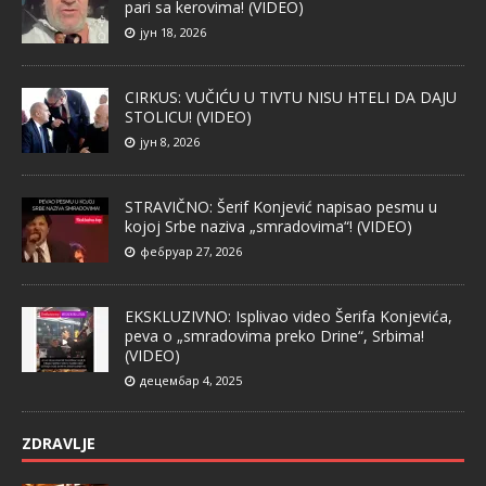
pari sa kerovima! (VIDEO)
јун 18, 2026
CIRKUS: VUČIĆU U TIVTU NISU HTELI DA DAJU
STOLICU! (VIDEO)
јун 8, 2026
STRAVIČNO: Šerif Konjević napisao pesmu u
kojoj Srbe naziva „smradovima“! (VIDEO)
фебруар 27, 2026
EKSKLUZIVNO: Isplivao video Šerifa Konjevića,
peva o „smradovima preko Drine“, Srbima!
(VIDEO)
децембар 4, 2025
ZDRAVLJE