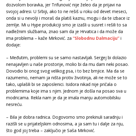
dozvolom boravka, jer Trifunović nije želeo da je prijavi na
svojoj adresi. U Srbiji, ako to ne rešiš u roku od devet meseci,
onda si u nevolji i moraš da platiš kaznu, mogu i da te izbace iz
zemlje. Mi u Hype produkciji smo je izašli u susret i rešili to sa
nadležnim službama, znao sam da je Hrvatica i da može da
ima problema – kaže Mirković. za
“Slobodnu Dalmaciju”
i
dodaje:
– Međutim, problemi su se samo nastavljali. Sergej bi dolazio
nenajavljen u naše prostorije, molio bi da mu dam neki posao.
Dovodio bi onog svog velikog psa, i to bez brnjice. Ma da se
razumemo, nemam ja ništa protiv životinja, ali ne može se to
tako, uplašili bi se zaposlenici. Isidora nikad nije pričala o
problemima koje ima s njim. Jednom je došla na posao sva u
modricama. Rekla nam je da je imala manju automobilsku
nesreću.
– Bila je dobra radnica. Dogovorno smo prekinuli saradnju i
razišli se u prijateljskim odnosima, a ja sam tu i dalje za nju,
što god joj treba – zaključio je Saša Mirković.