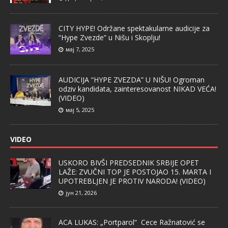
CITY HYPE! Održane spektakularne audicije za
“Hype Zvezde” u Nišu i Skoplju!
мај 7, 2025
AUDICIJA “HYPE ZVEZDA” U NIŠU! Ogroman
odziv kandidata, zainteresovanost NIKAD VEĆA!
(VIDEO)
мај 5, 2025
VIDEO
USKORO BIVŠI PREDSEDNIK SRBIJE OPET
LAŽE: ZVUČNI TOP JE POSTOJAO 15. MARTA I
UPOTREBLJEN JE PROTIV NARODA! (VIDEO)
јун 21, 2026
ACA LUKAS: „Portparol“ Cece Ražnatović se