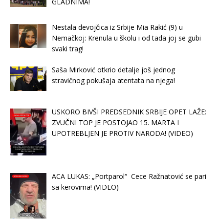
GLADNIMA!
Nestala devojčica iz Srbije Mia Rakić (9) u
Nemačkoj: Krenula u školu i od tada joj se gubi
svaki trag!
Saša Mirković otkrio detalje još jednog
stravičnog pokušaja atentata na njega!
USKORO BIVŠI PREDSEDNIK SRBIJE OPET LAŽE:
ZVUČNI TOP JE POSTOJAO 15. MARTA I
UPOTREBLJEN JE PROTIV NARODA! (VIDEO)
ACA LUKAS: „Portparol“ Cece Ražnatović se pari
sa kerovima! (VIDEO)