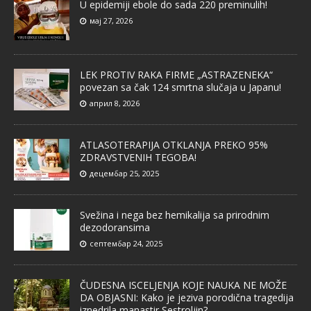
U epidemiji ebole do sada 220 preminulih!
мај 27, 2026
LEK PROTIV RAKA FIRME „ASTRAZENEKA“
povezan sa čak 124 smrtna slučaja u Japanu!
април 8, 2026
ATLASOTERAPIJA OTKLANJA PREKO 95%
ZDRAVSTVENIH TEGOBA!
децембар 25, 2025
Svežina i nega bez hemikalija sa prirodnim
dezodoransima
септембар 24, 2025
ČUDESNA ISCELJENJA KOJE NAUKA NE MOŽE
DA OBJASNI: Kako je jeziva porodična tragedija
iznedrila manastir Sestroljin?