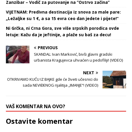
Zanzibar – Vodič za putovanje na ’’Ostrvo začina’’
VIJETNAM: Predivna destinacija iz snova za male pare:
„Ležaljke su 1 €, a sa 15 evra ceo dan jedete i pijete!“
Ni Grčka, ni Crna Gora, sve više srpskih porodica ovde
letuje: Kažu da je jeftinije, a plaže su baš za decu!
PREVIOUS
SKANDAL: Ivan Marković, bivši glavni gradski
urbanista Kragujevca uhvaćen u pedofiliji! (VIDEO)
NEXT
OTKRIVAMO KUĆU IZ BAJKE gde će živeti učesnici do
sada NEVIĐENOG rijalitija „IMANJE“! (VIDEO)
VAŠ KOMENTAR NA OVO?
Ostavite komentar