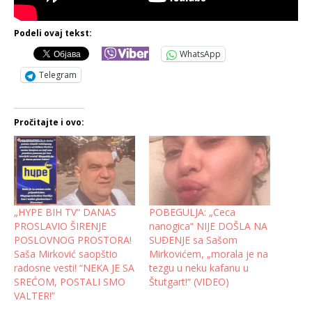
Podeli ovaj tekst:
WhatsApp
Telegram
Pročitajte i ovo:
„HYPE BIH TV“ DANAS
POBEGULJA: „Ceca
PROSLAVIO ŠIRENJE
nanogica“ NIJE DOŠLA NA
POSLOVNOG PROSTORA!
SUĐENJE sa Sašom
Saša Mirković saopštio
Mirkovićem, „morala je na
radosne vesti! “NEKA JE SA
tezgu u neku kafanu u
SREĆOM, POSTALI SMO
Štutgart!“ (VIDEO)
VALTER!”