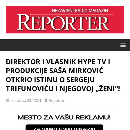
DIREKTOR I VLASNIK HYPE TV I
PRODUKCIJE SAŠA MIRKOVIĆ
OTKRIO ISTINU O SERGEJU
TRIFUNOVIĆU I NJEGOVOJ „ŽENI“!
октобар 28, 2024
Reporter