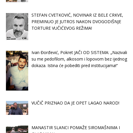
STEFAN CVETKOVIĆ, NOVINAR IZ BELE CRKVE,
PREMINUO JE JUTROS NAKON DVOGODIŠNJE
TORTURE VUČIĆEVOG REŽIMA!
Ivan Đorđević, Pokret JAČI OD SISTEMA: „Nazivali
su me pedofilom, alkosom i lopovom bez ijednog
dokaza. Istina će pobediti pred institucijama!“
VUČIČ PRIZNAO DA JE OPET LAGAO NAROD!
MANASTIR SLANCI POMAŽE SIROMAŠNIMA I