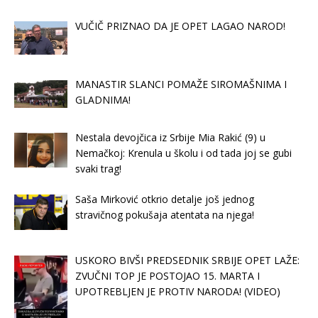
VUČIČ PRIZNAO DA JE OPET LAGAO NAROD!
MANASTIR SLANCI POMAŽE SIROMAŠNIMA I
GLADNIMA!
Nestala devojčica iz Srbije Mia Rakić (9) u
Nemačkoj: Krenula u školu i od tada joj se gubi
svaki trag!
Saša Mirković otkrio detalje još jednog
stravičnog pokušaja atentata na njega!
USKORO BIVŠI PREDSEDNIK SRBIJE OPET LAŽE:
ZVUČNI TOP JE POSTOJAO 15. MARTA I
UPOTREBLJEN JE PROTIV NARODA! (VIDEO)