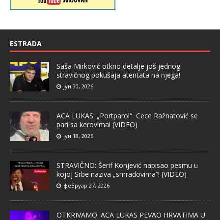
ESTRADA
Saša Mirković otkrio detalje još jednog
stravičnog pokušaja atentata na njega!
јун 30, 2026
ACA LUKAS: „Portparol“ Cece Ražnatović se
pari sa kerovima! (VIDEO)
јун 18, 2026
STRAVIČNO: Šerif Konjević napisao pesmu u
kojoj Srbe naziva „smradovima“! (VIDEO)
фебруар 27, 2026
OTKRIVAMO: ACA LUKAS PEVAO HRVATIMA U