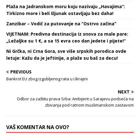
Plaža na Jadranskom moru koju nazivaju „Havajima“:
Tirkizno more i beli šljunak ostavljaju bez daha!
Zanzibar – Vodič za putovanje na ’’Ostrvo začina’’
VIJETNAM: Predivna destinacija iz snova za male pare:
„Ležaljke su 1 €, a sa 15 evra ceo dan jedete i pijete!“
Ni Grčka, ni Crna Gora, sve više srpskih porodica ovde
letuje: Kažu da je jeftinije, a plaže su baš za decu!
PREVIOUS
Bankrot EU zbog izgubljenog rata u Ukrajini
NEXT
Odbor za zaštitu prava Srba: Ambijent u Sarajevu podseća na
zbivanja pod ratnom muslimanskom zastavom
VAŠ KOMENTAR NA OVO?