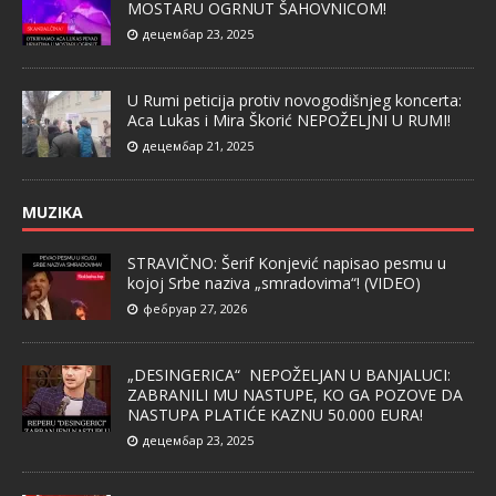
MOSTARU OGRNUT ŠAHOVNICOM!
децембар 23, 2025
U Rumi peticija protiv novogodišnjeg koncerta:
Aca Lukas i Mira Škorić NEPOŽELJNI U RUMI!
децембар 21, 2025
MUZIKA
STRAVIČNO: Šerif Konjević napisao pesmu u
kojoj Srbe naziva „smradovima“! (VIDEO)
фебруар 27, 2026
„DESINGERICA“ NEPOŽELJAN U BANJALUCI:
ZABRANILI MU NASTUPE, KO GA POZOVE DA
NASTUPA PLATIĆE KAZNU 50.000 EURA!
децембар 23, 2025