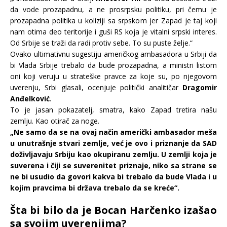
da vode prozapadnu, a ne prosrpsku politiku, pri čemu je
prozapadna politika u koliziji sa srpskom jer Zapad je taj koji
nam otima deo teritorije i guši RS koja je vitalni srpski interes.
Od Srbije se traži da radi protiv sebe. To su puste želje.“
Ovako ultimativnu sugestiju američkog ambasadora u Srbiji da
bi Vlada Srbije trebalo da bude prozapadna, a ministri listom
oni koji veruju u strateške pravce za koje su, po njegovom
uverenju, Srbi glasali, ocenjuje politički analitičar
Dragomir
Anđelković
.
To je jasan pokazatelj, smatra, kako Zapad tretira našu
zemlju. Kao otirač za noge.
„Ne samo da se na ovaj način američki ambasador meša
u unutrašnje stvari zemlje, već je ovo i priznanje da SAD
doživljavaju Srbiju kao okupiranu zemlju. U zemlji koja je
suverena i čiji se suverenitet priznaje, niko sa strane se
ne bi usudio da govori kakva bi trebalo da bude Vlada i u
kojim pravcima bi država trebalo da se kreće“.
Šta bi bilo da je Bocan Harčenko izašao
sa svojim uverenjima?