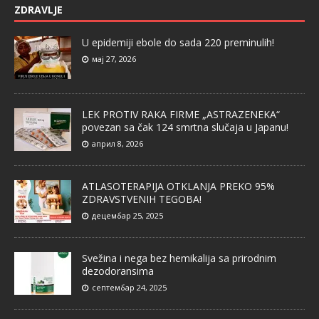
ZDRAVLJE
U epidemiji ebole do sada 220 preminulih!
мај 27, 2026
LEK PROTIV RAKA FIRME „ASTRAZENEKA“
povezan sa čak 124 smrtna slučaja u Japanu!
април 8, 2026
ATLASOTERAPIJA OTKLANJA PREKO 95%
ZDRAVSTVENIH TEGOBA!
децембар 25, 2025
Svežina i nega bez hemikalija sa prirodnim
dezodoransima
септембар 24, 2025