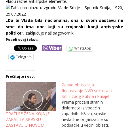
Vladu razne antisrpske elemente.
„Da bi Vlada bila nacionalna, ona u svom sastavu ne
sme da ima one koji su trojanski konji antisrpske
politike“,
zaključuje naš sagovornik.
Podeli ovaj tekst:
WhatsApp
Telegram
Pročitajte i ovo:
Zapad obustavlja
finansiranje NVO sektora u
Srbiji zbog Putina i Rusije!
Prema proceni stranih
diplomata iz vodećih
TRAŽI SE ŽENA KOJA JE
zapadnih država, srpske
ZAPALILA SRPSKU
nevladine organizacije su
ZASTAVU U NOVOM
podbacile u većini oblasti.