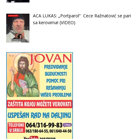
ACA LUKAS: „Portparol“ Cece Ražnatović se pari
sa kerovima! (VIDEO)