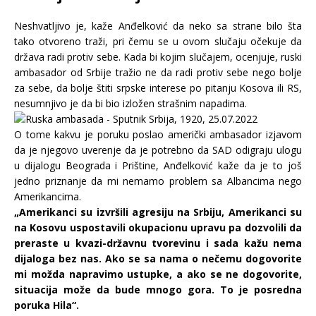
Neshvatljivo je, kaže Anđelković da neko sa strane bilo šta
tako otvoreno traži, pri čemu se u ovom slučaju očekuje da
država radi protiv sebe. Kada bi kojim slučajem, ocenjuje, ruski
ambasador od Srbije tražio ne da radi protiv sebe nego bolje
za sebe, da bolje štiti srpske interese po pitanju Kosova ili RS,
nesumnjivo je da bi bio izložen strašnim napadima.
O tome kakvu je poruku poslao američki ambasador izjavom
da je njegovo uverenje da je potrebno da SAD odigraju ulogu
u dijalogu Beograda i Prištine, Anđelković kaže da je to još
jedno priznanje da mi nemamo problem sa Albancima nego
Amerikancima.
„Amerikanci su izvršili agresiju na Srbiju, Amerikanci su
na Kosovu uspostavili okupacionu upravu pa dozvolili da
preraste u kvazi-državnu tvorevinu i sada kažu nema
dijaloga bez nas. Ako se sa nama o nečemu dogovorite
mi možda napravimo ustupke, a ako se ne dogovorite,
situacija može da bude mnogo gora. To je posredna
poruka Hila“.