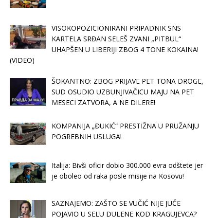
VISOKOPOZICIONIRANI PRIPADNIK SNS
KARTELA SRĐAN SELEŠ ZVANI „PITBUL“
UHAPŠEN U LIBERIJI ZBOG 4 TONE KOKAINA!
(VIDEO)
ŠOKANTNO: ZBOG PRIJAVE PET TONA DROGE,
SUD OSUDIO UZBUNJIVAČICU MAJU NA PET
MESECI ZATVORA, A NE DILERE!
KOMPANIJA „ĐUKIĆ“ PRESTIŽNA U PRUŽANJU
POGREBNIH USLUGA!
Italija: Bivši oficir dobio 300.000 evra odštete jer
je oboleo od raka posle misije na Kosovu!
SAZNAJEMO: ZAŠTO SE VUČIĆ NIJE JUČE
POJAVIO U SELU DULENE KOD KRAGUJEVCA?