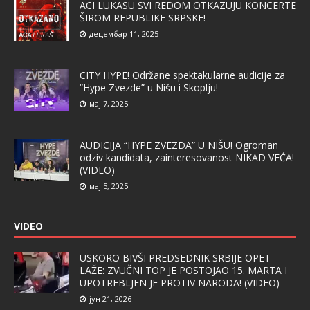
ACI LUKASU SVI REDOM OTKAZUJU KONCERTE
ŠIROM REPUBLIKE SRPSKE!
децембар 11, 2025
CITY HYPE! Održane spektakularne audicije za
“Hype Zvezde” u Nišu i Skoplju!
мај 7, 2025
AUDICIJA “HYPE ZVEZDA” U NIŠU! Ogroman
odziv kandidata, zainteresovanost NIKAD VEĆA!
(VIDEO)
мај 5, 2025
VIDEO
USKORO BIVŠI PREDSEDNIK SRBIJE OPET
LAŽE: ZVUČNI TOP JE POSTOJAO 15. MARTA I
UPOTREBLJEN JE PROTIV NARODA! (VIDEO)
јун 21, 2026