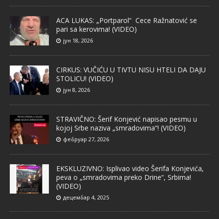
ACA LUKAS: „Portparol“ Cece Ražnatović se
pari sa kerovima! (VIDEO)
јун 18, 2026
CIRKUS: VUČIĆU U TIVTU NISU HTELI DA DAJU
STOLICU! (VIDEO)
јун 8, 2026
STRAVIČNO: Šerif Konjević napisao pesmu u
kojoj Srbe naziva „smradovima“! (VIDEO)
фебруар 27, 2026
EKSKLUZIVNO: Isplivao video Šerifa Konjevića,
peva o „smradovima preko Drine“, Srbima!
(VIDEO)
децембар 4, 2025