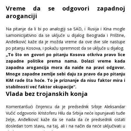
Vreme da se odgovori zapadnoj
aroganciji
Na pitanje da li bi po analogiji sa SAD, i Rusija i Kina mogle
samoinicijativno da se uključe u dijalog Beograda i Prištine,
Anđelković kaže da je možda vreme da ove dve sile nastupe
po pitanju Kosova, i pokažu spremnost da se uključe u dijalog.
„To što on govori po pitanju Kosova otkriva pravo lice
zapadne politike prema nama. Dolazi vreme kada
zapadna arogancija mora da naiđe na pravi odgovor.
Mnoge zapadne zemlje sebi daju za pravo da po pitanju
KiM rade šta hoće. To je priznanje da nisu faktor mira i
stabilnosti već faktor okupacije“.
Vlada bez trojanskih konja
Komentarišući činjenicu da je predsednik Srbije Aleksandar
Vučić odgovorio Kristoferu Hilu da Srbija neće ispunjavati tuđe
želje, Anđelković kaže da se nada da će predsednik ostati
dosledan tom stavu, na taj, ali i na način da neće uključivati u