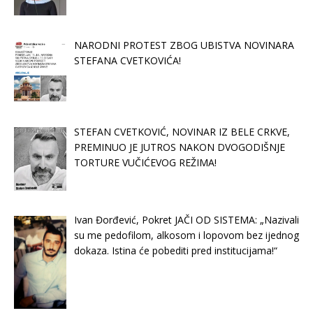
NARODNI PROTEST ZBOG UBISTVA NOVINARA
STEFANA CVETKOVIĆA!
STEFAN CVETKOVIĆ, NOVINAR IZ BELE CRKVE,
PREMINUO JE JUTROS NAKON DVOGODIŠNJE
TORTURE VUČIĆEVOG REŽIMA!
Ivan Đorđević, Pokret JAČI OD SISTEMA: „Nazivali
su me pedofilom, alkosom i lopovom bez ijednog
dokaza. Istina će pobediti pred institucijama!“