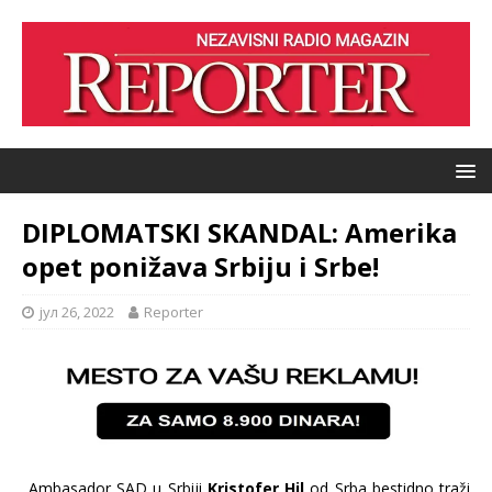
DIPLOMATSKI SKANDAL: Amerika
opet ponižava Srbiju i Srbe!
јул 26, 2022
Reporter
„Ambasador SAD u Srbiji
Kristofer Hil
od Srba bestidno traži