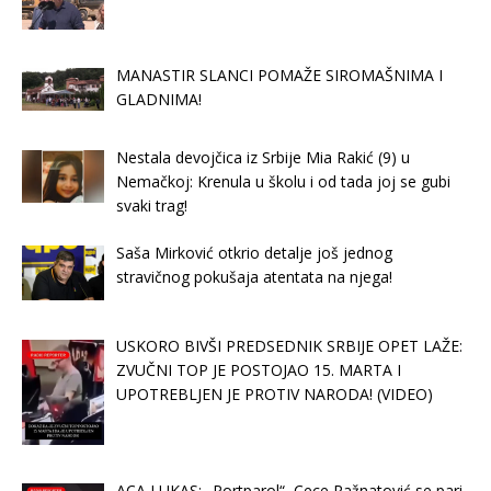
MANASTIR SLANCI POMAŽE SIROMAŠNIMA I
GLADNIMA!
Nestala devojčica iz Srbije Mia Rakić (9) u
Nemačkoj: Krenula u školu i od tada joj se gubi
svaki trag!
Saša Mirković otkrio detalje još jednog
stravičnog pokušaja atentata na njega!
USKORO BIVŠI PREDSEDNIK SRBIJE OPET LAŽE:
ZVUČNI TOP JE POSTOJAO 15. MARTA I
UPOTREBLJEN JE PROTIV NARODA! (VIDEO)
ACA LUKAS: „Portparol“ Cece Ražnatović se pari