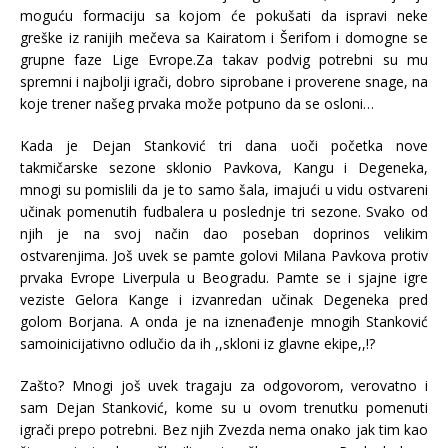
moguću formaciju sa kojom će pokušati da ispravi neke
greške iz ranijih mečeva sa Kairatom i Šerifom i domogne se
grupne faze Lige Evrope.Za takav podvig potrebni su mu
spremni i najbolji igrači, dobro siprobane i proverene snage, na
koje trener našeg prvaka može potpuno da se osloni…
Kada je Dejan Stanković tri dana uoči početka nove
takmičarske sezone sklonio Pavkova, Kangu i Degeneka,
mnogi su pomislili da je to samo šala, imajući u vidu ostvareni
učinak pomenutih fudbalera u poslednje tri sezone. Svako od
njih je na svoj način dao poseban doprinos velikim
ostvarenjima. Još uvek se pamte golovi Milana Pavkova protiv
prvaka Evrope Liverpula u Beogradu. Pamte se i sjajne igre
veziste Gelora Kange i izvanredan učinak Degeneka pred
golom Borjana. A onda je na iznenađenje mnogih Stanković
samoinicijativno odlučio da ih ,,skloni iz glavne ekipe,,!?
Zašto? Mnogi još uvek tragaju za odgovorom, verovatno i
sam Dejan Stanković, kome su u ovom trenutku pomenuti
igrači prepo potrebni. Bez njih Zvezda nema onako jak tim kao