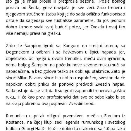
što ga je imala prošle ili pretprošle sezone. Posle bolnog
poraza od Šerifa, gnev navijača je sve veći. Zato treneru i
njegovom stručnom štabu koji je do sada odlično funkcionisao
ostaje da sagledaju sve fudbalske parametre, da još jednom
dobro izmere svaki svoj budući potez, jer Zvezda i ovaj tim
više nemaju prava na grešku.
Zato će šampion igrati sa Kangom na sredini terena, sa
Degenekom u odbrani i sa Pavkovom u špicu napada. Jer,
objektivno, od njega u ovom trenutku, među ovim igračima,
nema boljeg. Šampion na početku nove sezone muku muči sa
napadačima, a bez golova teško se dobijaju utakmice. Zato je
sinoć Milan Pavkov sinoć bio dobro raspoložen, svestan da će
napokon dobiti priliku da ponovo predvodi Zvezdin napad.
Sada ostaje da se vidi da li su igrači zapamtili trenerovu ,,oštru
ruku,, ili će kao pravi profesionalci dati sve od sebe kako bi se
na kraju pokrenuo ovaj uspavani Zvezdin brod.
Rumuni su u petak odigrali prvenstveni meč sa Farulom iz
Kostance, na čijoj klupi sedi legenda rumunskog i svetskog
fudbala Georgi Hadži. Kluž je dobio tu utakmicu sa 1:0 pa tako