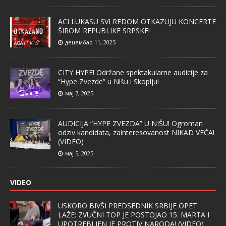
ACI LUKASU SVI REDOM OTKAZUJU KONCERTE
ŠIROM REPUBLIKE SRPSKE!
децембар 11, 2025
CITY HYPE! Održane spektakularne audicije za
“Hype Zvezde” u Nišu i Skoplju!
мај 7, 2025
AUDICIJA “HYPE ZVEZDA” U NIŠU! Ogroman
odziv kandidata, zainteresovanost NIKAD VEĆA!
(VIDEO)
мај 5, 2025
VIDEO
USKORO BIVŠI PREDSEDNIK SRBIJE OPET
LAŽE: ZVUČNI TOP JE POSTOJAO 15. MARTA I
UPOTREBLJEN JE PROTIV NARODA! (VIDEO)