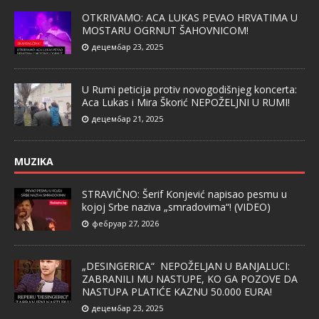
OTKRIVAMO: ACA LUKAS PEVAO HRVATIMA U
MOSTARU OGRNUT ŠAHOVNICOM!
децембар 23, 2025
U Rumi peticija protiv novogodišnjeg koncerta:
Aca Lukas i Mira Škorić NEPOŽELJNI U RUMI!
децембар 21, 2025
MUZIKA
STRAVIČNO: Šerif Konjević napisao pesmu u
kojoj Srbe naziva „smradovima“! (VIDEO)
фебруар 27, 2026
„DESINGERICA“ NEPOŽELJAN U BANJALUCI:
ZABRANILI MU NASTUPE, KO GA POZOVE DA
NASTUPA PLATIĆE KAZNU 50.000 EURA!
децембар 23, 2025