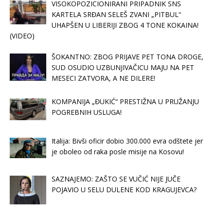
VISOKOPOZICIONIRANI PRIPADNIK SNS
KARTELA SRĐAN SELEŠ ZVANI „PITBUL“
UHAPŠEN U LIBERIJI ZBOG 4 TONE KOKAINA!
(VIDEO)
ŠOKANTNO: ZBOG PRIJAVE PET TONA DROGE,
SUD OSUDIO UZBUNJIVAČICU MAJU NA PET
MESECI ZATVORA, A NE DILERE!
KOMPANIJA „ĐUKIĆ“ PRESTIŽNA U PRUŽANJU
POGREBNIH USLUGA!
Italija: Bivši oficir dobio 300.000 evra odštete jer
je oboleo od raka posle misije na Kosovu!
SAZNAJEMO: ZAŠTO SE VUČIĆ NIJE JUČE
POJAVIO U SELU DULENE KOD KRAGUJEVCA?