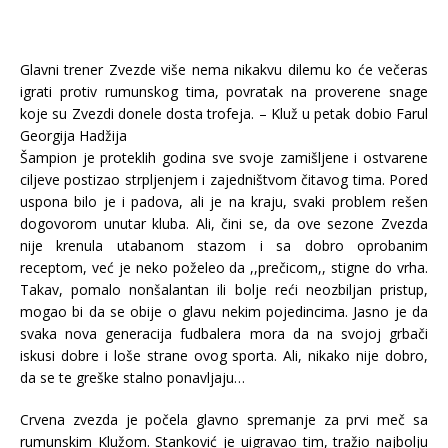
Glavni trener Zvezde više nema nikakvu dilemu ko će večeras
igrati protiv rumunskog tima, povratak na proverene snage
koje su Zvezdi donele dosta trofeja. – Kluž u petak dobio Farul
Georgija Hadžija
Šampion je proteklih godina sve svoje zamišljene i ostvarene
ciljeve postizao strpljenjem i zajedništvom čitavog tima. Pored
uspona bilo je i padova, ali je na kraju, svaki problem rešen
dogovorom unutar kluba. Ali, čini se, da ove sezone Zvezda
nije krenula utabanom stazom i sa dobro oprobanim
receptom, već je neko poželeo da ,,prečicom,, stigne do vrha.
Takav, pomalo nonšalantan ili bolje reći neozbiljan pristup,
mogao bi da se obije o glavu nekim pojedincima. Jasno je da
svaka nova generacija fudbalera mora da na svojoj grbači
iskusi dobre i loše strane ovog sporta. Ali, nikako nije dobro,
da se te greške stalno ponavljaju…
Crvena zvezda je počela glavno spremanje za prvi meč sa
rumunskim Klužom. Stanković je uigravao tim, tražio najbolju