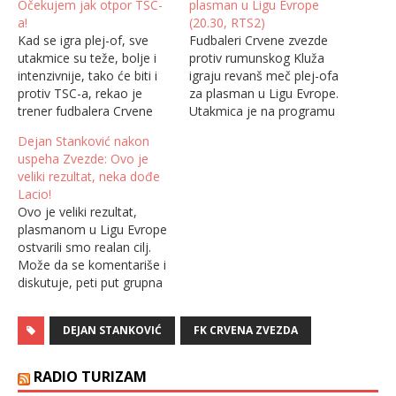
Očekujem jak otpor TSC-
plasman u Ligu Evrope
a!
(20.30, RTS2)
Kad se igra plej-of, sve
Fudbaleri Crvene zvezde
utakmice su teže, bolje i
protiv rumunskog Kluža
intenzivnije, tako će biti i
igraju revanš meč plej-ofa
protiv TSC-a, rekao je
za plasman u Ligu Evrope.
trener fudbalera Crvene
Utakmica je na programu
zvezde uoči gostovanja u
od 20.30 uz direktan
Dejan Stanković nakon
Bačkoj Topoli. TSC
prenos na RTS Drugom
uspeha Zvezde: Ovo je
dočekuje crveno-bele u
programu, strim je na RTS
veliki rezultat, neka dođe
drugom kolu plej-ofa u
Planeti (samo za korisnike
Lacio!
sredu od 16 sati. "Ne
iz Srbije). Crveno-beli,
Ovo je veliki rezultat,
menjamo naš cilj i pravac,
posle ubedljive pobede u
plasmanom u Ligu Evrope
uprkos tome što smo…
Beogradu 4:0, imaju priliku
ostvarili smo realan cilj.
da se peti…
Može da se komentariše i
diskutuje, peti put grupna
faza, ove godine je Liga
Evrope dosta jača i
DEJAN STANKOVIĆ
FK CRVENA ZVEZDA
čestitam momcima, rekao
je trener fudbalera Crvene
zvezde Dejan Stanković
RADIO TURIZAM
posle pobede protiv Kluža.