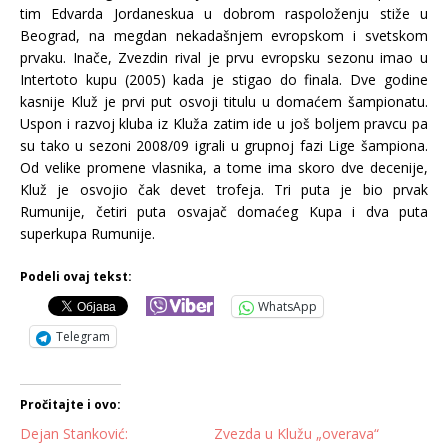
tim Edvarda Jordaneskua u dobrom raspoloženju stiže u
Beograd, na megdan nekadašnjem evropskom i svetskom
prvaku. Inače, Zvezdin rival je prvu evropsku sezonu imao u
Intertoto kupu (2005) kada je stigao do finala. Dve godine
kasnije Kluž je prvi put osvoji titulu u domaćem šampionatu.
Uspon i razvoj kluba iz Kluža zatim ide u još boljem pravcu pa
su tako u sezoni 2008/09 igrali u grupnoj fazi Lige šampiona.
Od velike promene vlasnika, a tome ima skoro dve decenije,
Kluž je osvojio čak devet trofeja. Tri puta je bio prvak
Rumunije, četiri puta osvajač domaćeg Kupa i dva puta
superkupa Rumunije.
Podeli ovaj tekst:
WhatsApp
Telegram
Pročitajte i ovo:
Dejan Stanković:
Zvezda u Klužu „overava“