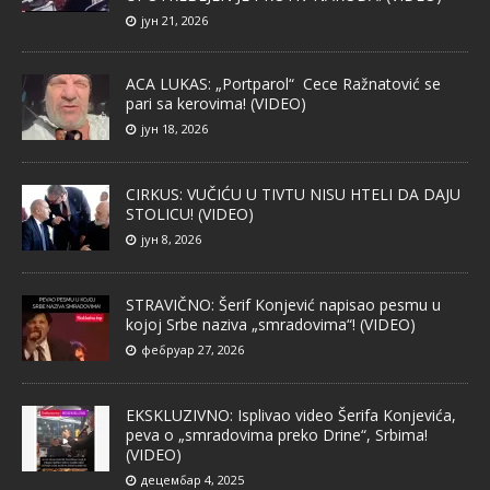
јун 21, 2026
ACA LUKAS: „Portparol“ Cece Ražnatović se
pari sa kerovima! (VIDEO)
јун 18, 2026
CIRKUS: VUČIĆU U TIVTU NISU HTELI DA DAJU
STOLICU! (VIDEO)
јун 8, 2026
STRAVIČNO: Šerif Konjević napisao pesmu u
kojoj Srbe naziva „smradovima“! (VIDEO)
фебруар 27, 2026
EKSKLUZIVNO: Isplivao video Šerifa Konjevića,
peva o „smradovima preko Drine“, Srbima!
(VIDEO)
децембар 4, 2025