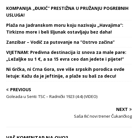
Zvezda je i u revanšu
KOMPANIJA „ĐUKIĆ“ PRESTIŽNA U PRUŽANJU POGREBNIH
savladala…
USLUGA!
Plaža na Jadranskom moru koju nazivaju „Havajima“:
Tirkizno more i beli šljunak ostavljaju bez daha!
Zanzibar – Vodič za putovanje na ’’Ostrvo začina’’
VIJETNAM: Predivna destinacija iz snova za male pare:
„Ležaljke su 1 €, a sa 15 evra ceo dan jedete i pijete!“
Ni Grčka, ni Crna Gora, sve više srpskih porodica ovde
letuje: Kažu da je jeftinije, a plaže su baš za decu!
PREVIOUS
Goleada u Senti: TSC – Radnički 1923 (4:4) (VIDEO)
NEXT
Saša Ilić novi trener Čukaričkog