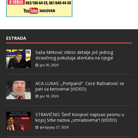
ESTRADA
Saša Mirković otkrio detalje još jednog
stravičnog pokušaja atentata na njega!
јун 30, 2026
ACA LUKAS: „Portparol“ Cece Ražnatović se
pari sa kerovima! (VIDEO)
јун 18, 2026
STRAVIČNO: Šerif Konjević napisao pesmu u
kojoj Srbe naziva „smradovima“! (VIDEO)
фебруар 27, 2026