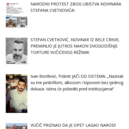
NARODNI PROTEST ZBOG UBISTVA NOVINARA
STEFANA CVETKOVIĆA!
STEFAN CVETKOVIĆ, NOVINAR IZ BELE CRKVE,
PREMINUO JE JUTROS NAKON DVOGODIŠNJE
TORTURE VUČIĆEVOG REŽIMA!
Ivan Đorđević, Pokret JAČI OD SISTEMA: „Nazivali
su me pedofilom, alkosom i lopovom bez ijednog
dokaza. Istina će pobediti pred institucijama!“
VUČIČ PRIZNAO DA JE OPET LAGAO NAROD!