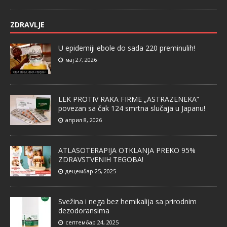
ZDRAVLJE
U epidemiji ebole do sada 220 preminulih!
мај 27, 2026
LEK PROTIV RAKA FIRME „ASTRAZENEKA“
povezan sa čak 124 smrtna slučaja u Japanu!
април 8, 2026
ATLASOTERAPIJA OTKLANJA PREKO 95%
ZDRAVSTVENIH TEGOBA!
децембар 25, 2025
Svežina i nega bez hemikalija sa prirodnim
dezodoransima
септембар 24, 2025