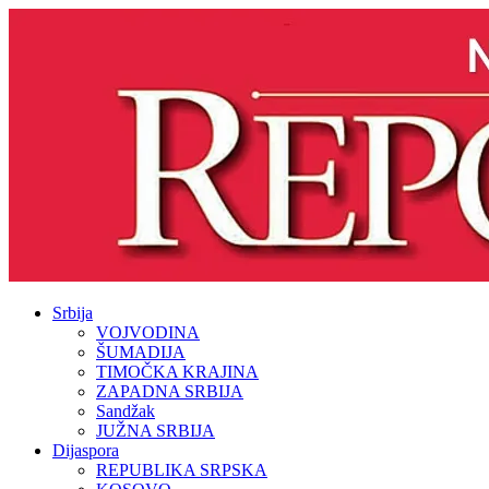
Srbija
VOJVODINA
ŠUMADIJA
TIMOČKA KRAJINA
ZAPADNA SRBIJA
Sandžak
JUŽNA SRBIJA
Dijaspora
REPUBLIKA SRPSKA