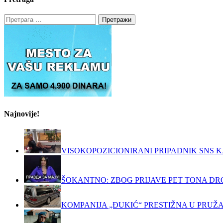
Претрага
за:
Najnovije!
VISOKOPOZICIONIRANI PRIPADNIK SNS K
ŠOKANTNO: ZBOG PRIJAVE PET TONA DRO
KOMPANIJA „ĐUKIĆ“ PRESTIŽNA U PRUŽ