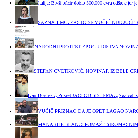
Italija: Bivši oficir dobio 300.000 evra odštete jer
SAZNAJEMO: ZAŠTO SE VUČIĆ NIJE JUČ
NARODNI PROTEST ZBOG UBISTVA NOVIN
STEFAN CVETKOVIĆ, NOVINAR IZ BELE C
Ivan Đorđević, Pokret JAČI OD SISTEMA: „Nazivali su m
VUČIČ PRIZNAO DA JE OPET LAGAO NAR
MANASTIR SLANCI POMAŽE SIROMAŠNIM