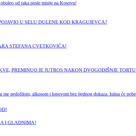
 je oboleo od raka posle misije na Kosovu!
E POJAVIO U SELU DULENE KOD KRAGUJEVCA?
ARA STEFANA CVETKOVIĆA!
RKVE, PREMINUO JE JUTROS NAKON DVOGODIŠNJE TORT
e pedofilom, alkosom i lopovom bez ijednog dokaza. Istina će pobedi
OD!
A I GLADNIMA!