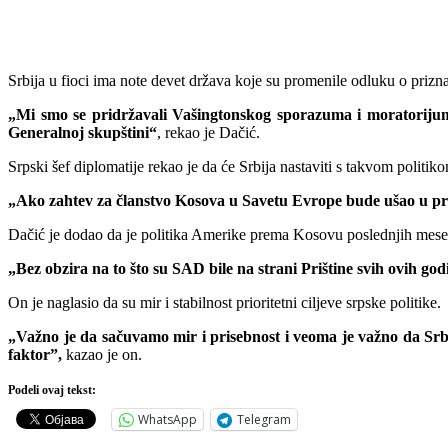
Srbija u fioci ima note devet država koje su promenile odluku o priz
„Mi smo se pridržavali Vašingtonskog sporazuma i moratorijuma
Generalnoj skupštini“
, rekao je Dačić.
Srpski šef diplomatije rekao je da će Srbija nastaviti s takvom politik
„Ako zahtev za članstvo Kosova u Savetu Evrope bude ušao u proc
Dačić je dodao da je politika Amerike prema Kosovu poslednjih mesec
„Bez obzira na to što su SAD bile na strani Prištine svih ovih g
On je naglasio da su mir i stabilnost prioritetni ciljeve srpske politike.
„Važno je da sačuvamo mir i prisebnost i veoma je važno da Sr
faktor”,
kazao je on.
Podeli ovaj tekst:
WhatsApp
Telegram