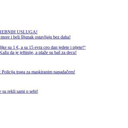
REBNIH USLUGA!
ore i beli šljunak ostavljaju bez daha!
e su 1 €, a sa 15 evra ceo dan jedete i pijete!“
ažu da je jeftinije, a plaže su baš za decu!
ja traga za maskiranim napadačem!
 su rekli sami o sebi!