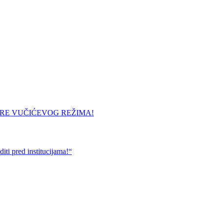
URE VUČIĆEVOG REŽIMA!
ti pred institucijama!“