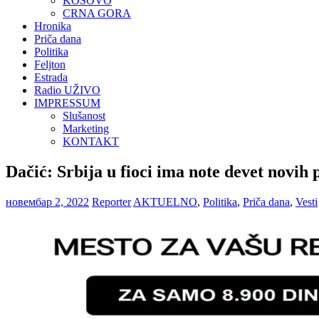
KOSOVO
CRNA GORA
Hronika
Priča dana
Politika
Feljton
Estrada
Radio UŽIVO
IMPRESSUM
Slušanost
Marketing
KONTAKT
Dačić: Srbija u fioci ima note devet novih
новембар 2, 2022
Reporter
AKTUELNO
,
Politika
,
Priča dana
,
Vesti