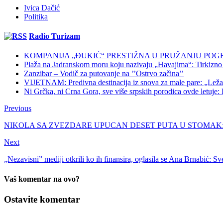
Ivica Dačić
Politika
Radio Turizam
KOMPANIJA „ĐUKIĆ“ PRESTIŽNA U PRUŽANJU POG
Plaža na Jadranskom moru koju nazivaju „Havajima“: Tirkizno m
Zanzibar – Vodič za putovanje na ’’Ostrvo začina’’
VIJETNAM: Predivna destinacija iz snova za male pare: „Ležaljk
Ni Grčka, ni Crna Gora, sve više srpskih porodica ovde letuje: K
Previous
NIKOLA SA ZVEZDARE UPUCAN DESET PUTA U STOMAK: Polici
Next
„Nezavisni” mediji otkrili ko ih finansira, oglasila se Ana Brnabić: Sve
Vaš komentar na ovo?
Ostavite komentar