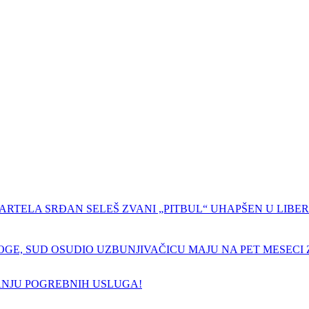
ARTELA SRĐAN SELEŠ ZVANI „PITBUL“ UHAPŠEN U LIBERI
GE, SUD OSUDIO UZBUNJIVAČICU MAJU NA PET MESECI Z
ANJU POGREBNIH USLUGA!