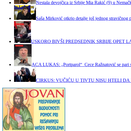
Nestala devojčica iz Srbije Mia Rakić (9) u Nemačko
Saša Mirković otkrio detalje još jednog stravičnog 
USKORO BIVŠI PREDSEDNIK SRBIJE OPET LA
ACA LUKAS: „Portparol“ Cece Ražnatović se pari 
CIRKUS: VUČIĆU U TIVTU NISU HTELI DA 