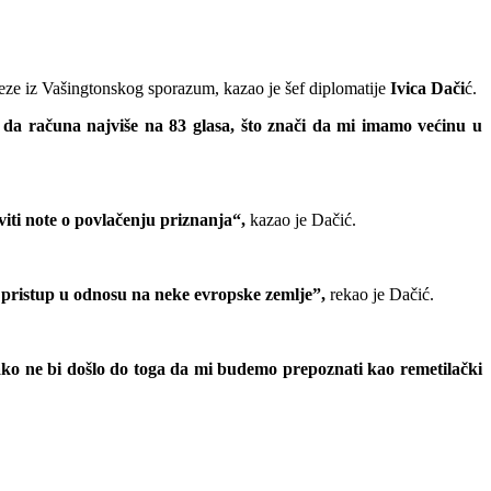
veze iz Vašingtonskog sporazum, kazao je šef diplomatije
Ivica Dači
ć.
 da računa najviše na 83 glasa, što znači da mi imamo većinu u
iti note o povlačenju priznanja“,
kazao je Dačić.
i pristup u odnosu na neke evropske zemlje”,
rekao je Dačić.
ko ne bi došlo do toga da mi budemo prepoznati kao remetilački