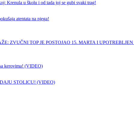
j: Krenula u školu i od tada joj se gubi svaki trag!
pokušaja atentata na njega!
ŽE: ZVUČNI TOP JE POSTOJAO 15. MARTA I UPOTREBLJEN
sa kerovima! (VIDEO)
DAJU STOLICU! (VIDEO)