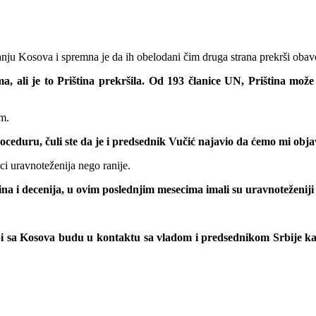
nanju Kosova i spremna je da ih obelodani čim druga strana prekrši oba
, ali je to Priština prekršila. Od 193 članice UN, Priština može
om.
eduru, čuli ste da je i predsednik Vučić najavio da ćemo mi objav
i uravnoteženija nego ranije.
odina i decenija, u ovim poslednjim mesecima imali su uravnoteženij
bi sa Kosova budu u kontaktu sa vladom i predsednikom Srbije ka