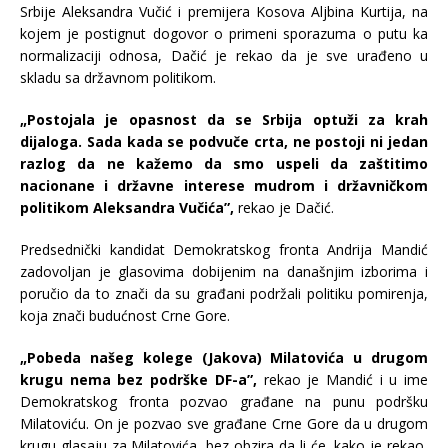
Srbije Aleksandra Vučić i premijera Kosova Aljbina Kurtija, na
kojem je postignut dogovor o primeni sporazuma o putu ka
normalizaciji odnosa, Dačić je rekao da je sve urađeno u
skladu sa državnom politikom.
„Postojala je opasnost da se Srbija optuži za krah
dijaloga. Sada kada se podvuče crta, ne postoji ni jedan
razlog da ne kažemo da smo uspeli da zaštitimo
nacionane i državne interese mudrom i državničkom
politikom Aleksandra Vučića”,
rekao je Dačić.
Predsednički kandidat Demokratskog fronta Andrija Mandić
zadovoljan je glasovima dobijenim na današnjim izborima i
poručio da to znači da su građani podržali politiku pomirenja,
koja znači budućnost Crne Gore.
„Pobeda našeg kolege (Jakova) Milatovića u drugom
krugu nema bez podrške DF-a”,
rekao je Mandić i u ime
Demokratskog fronta pozvao građane na punu podršku
Milatoviću. On je pozvao sve građane Crne Gore da u drugom
krugu glasaju za Milatovića, bez obzira da li će, kako je rekao,