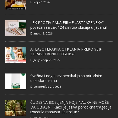
мај 27, 2026
LEK PROTIV RAKA FIRME „ASTRAZENEKA“
povezan sa čak 124 smrtna slučaja u Japanu!
април 8, 2026
ATLASOTERAPIJA OTKLANJA PREKO 95%
ZDRAVSTVENIH TEGOBA!
децембар 25, 2025
Svežina i nega bez hemikalija sa prirodnim
dezodoransima
септембар 24, 2025
ČUDESNA ISCELJENJA KOJE NAUKA NE MOŽE
DA OBJASNI: Kako je jeziva porodična tragedija
iznedrila manastir Sestroljin?
јул 31, 2025