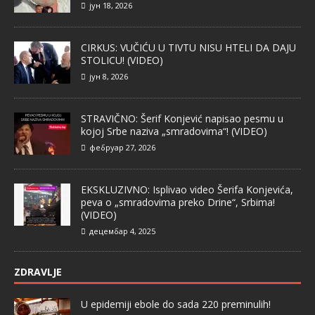
јун 18, 2026
CIRKUS: VUČIĆU U TIVTU NISU HTELI DA DAJU
STOLICU! (VIDEO)
јун 8, 2026
STRAVIČNO: Šerif Konjević napisao pesmu u
kojoj Srbe naziva „smradovima“! (VIDEO)
фебруар 27, 2026
EKSKLUZIVNO: Isplivao video Šerifa Konjevića,
peva o „smradovima preko Drine“, Srbima!
(VIDEO)
децембар 4, 2025
ZDRAVLJE
U epidemiji ebole do sada 220 preminulih!