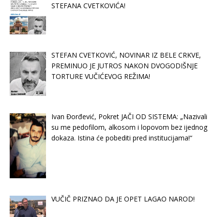
STEFANA CVETKOVIĆA!
STEFAN CVETKOVIĆ, NOVINAR IZ BELE CRKVE,
PREMINUO JE JUTROS NAKON DVOGODIŠNJE
TORTURE VUČIĆEVOG REŽIMA!
Ivan Đorđević, Pokret JAČI OD SISTEMA: „Nazivali
su me pedofilom, alkosom i lopovom bez ijednog
dokaza. Istina će pobediti pred institucijama!“
VUČIČ PRIZNAO DA JE OPET LAGAO NAROD!