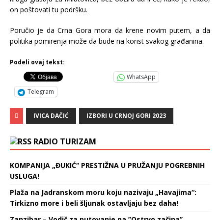
on poštovati tu podršku.
Poručio je da Crna Gora mora da krene novim putem, a da
politika pomirenja može da bude na korist svakog građanina.
Podeli ovaj tekst:
WhatsApp
Telegram
IVICA DAČIĆ
IZBORI U CRNOJ GORI 2023
RADIO TURIZAM
KOMPANIJA „ĐUKIĆ“ PRESTIŽNA U PRUŽANJU POGREBNIH
USLUGA!
Plaža na Jadranskom moru koju nazivaju „Havajima“:
Tirkizno more i beli šljunak ostavljaju bez daha!
Zanzibar – Vodič za putovanje na ’’Ostrvo začina’’