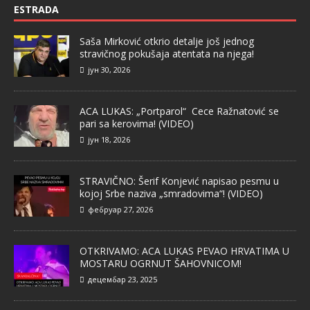
ESTRADA
Saša Mirković otkrio detalje još jednog
stravičnog pokušaja atentata na njega!
јун 30, 2026
ACA LUKAS: „Portparol“ Cece Ražnatović se
pari sa kerovima! (VIDEO)
јун 18, 2026
STRAVIČNO: Šerif Konjević napisao pesmu u
kojoj Srbe naziva „smradovima“! (VIDEO)
фебруар 27, 2026
OTKRIVAMO: ACA LUKAS PEVAO HRVATIMA U
MOSTARU OGRNUT ŠAHOVNICOM!
децембар 23, 2025