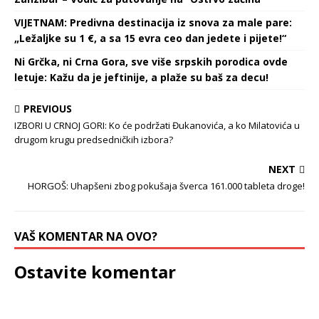
VIJETNAM: Predivna destinacija iz snova za male pare:
„Ležaljke su 1 €, a sa 15 evra ceo dan jedete i pijete!“
Ni Grčka, ni Crna Gora, sve više srpskih porodica ovde
letuje: Kažu da je jeftinije, a plaže su baš za decu!
PREVIOUS
IZBORI U CRNOJ GORI: Ko će podržati Đukanovića, a ko Milatovića u
drugom krugu predsedničkih izbora?
NEXT
HORGOŠ: Uhapšeni zbog pokušaja šverca 161.000 tableta droge!
VAŠ KOMENTAR NA OVO?
Ostavite komentar