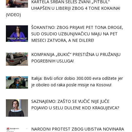
KARTELA SRĐAN SELEŠ ZVANI „PITBUL“
UHAPŠEN U LIBERIJI ZBOG 4 TONE KOKAINA!
(VIDEO)
ŠOKANTNO: ZBOG PRIJAVE PET TONA DROGE,
SUD OSUDIO UZBUNJIVAČICU MAJU NA PET
MESECI ZATVORA, A NE DILERE!
KOMPANIJA „ĐUKIĆ“ PRESTIŽNA U PRUŽANJU
POGREBNIH USLUGA!
Italija: Bivši oficir dobio 300.000 evra odštete jer
je oboleo od raka posle misije na Kosovu!
SAZNAJEMO: ZAŠTO SE VUČIĆ NIJE JUČE
POJAVIO U SELU DULENE KOD KRAGUJEVCA?
NARODNI PROTEST ZBOG UBISTVA NOVINARA