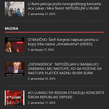
U Rumi peticija protiv novogodišnjeg koncerta:
Aca Lukas i Mira Škorić NEPOŽELJNI U RUMI!
децембар 21, 2025
MUZIKA
STRAVIČNO: Šerif Konjević napisao pesmu u
kojoj Srbe naziva „smradovima“! (VIDEO)
фебруар 27, 2026
„DESINGERICA“ NEPOŽELJAN U BANJALUCI:
ZABRANILI MU NASTUPE, KO GA POZOVE DA
NASTUPA PLATIĆE KAZNU 50.000 EURA!
децембар 23, 2025
ACI LUKASU SVI REDOM OTKAZUJU KONCERTE
ŠIROM REPUBLIKE SRPSKE!
децембар 11, 2025