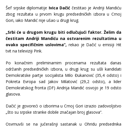
Šef srpske diplomatije
Ivica Dačić
čestitao je Andriji Mandiću
zbog rezultata u prvom krugu predsedničkih izbora u Crnoj
Gori, iako Mandić nije ušao u drugi krug.
„Srbi će u drugom krugu biti odlučujući faktor. Želim da
čestitam Andriji Mandiću na ostvarenim rezultatima u
ovako specifičnim uslovima”,
rekao je Dačić u emisiji Hit
tvit na televiziji Pink.
Po konačnim preliminarnim procenama rezultata danas
održanih predsedničkih izbora, u drugi krug su ušli kandidati
Demokratske partje socijalista Milo Đukanović (35,4 odsto) i
Pokreta Evropa sad Jakov Milatović (29,2 odsto), a lider
Demokratskog fronta (DF) Andrija Mandić osvojo je 19 odsto
glasova.
Dačić je govoreći o izborima u Crnoj Gori izrazio zadovoljstvo
„što su srpske stranke dobile značajan broj glasova”.
Osvrnuvši se na jučerašnji sastanak u Ohridu predsednika