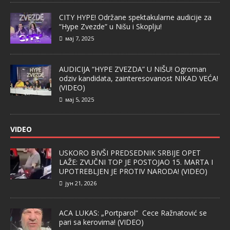
CITY HYPE! Održane spektakularne audicije za
“Hype Zvezde” u Nišu i Skoplju!
мај 7, 2025
AUDICIJA “HYPE ZVEZDA” U NIŠU! Ogroman
odziv kandidata, zainteresovanost NIKAD VEĆA!
(VIDEO)
мај 5, 2025
VIDEO
USKORO BIVŠI PREDSEDNIK SRBIJE OPET
LAŽE: ZVUČNI TOP JE POSTOJAO 15. MARTA I
UPOTREBLJEN JE PROTIV NARODA! (VIDEO)
јун 21, 2026
ACA LUKAS: „Portparol“ Cece Ražnatović se
pari sa kerovima! (VIDEO)