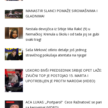
MANASTIR SLANCI POMAŽE SIROMAŠNIMA I
GLADNIMA!
Nestala devojčica iz Srbije Mia Rakić (9) u
Nemačkoj: Krenula u školu i od tada joj se gubi
svaki trag!
Saša Mirković otkrio detalje još jednog
stravičnog pokušaja atentata na njega!
USKORO BIVŠI PREDSEDNIK SRBIJE OPET LAŽE:
ZVUČNI TOP JE POSTOJAO 15. MARTA I
UPOTREBLJEN JE PROTIV NARODA! (VIDEO)
ACA LUKAS: „Portparol“ Cece Ražnatović se pari
sa kerovima! (VIDEO)