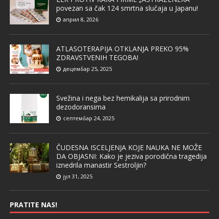
povezan sa čak 124 smrtna slučaja u Japanu!
април 8, 2026
ATLASOTERAPIJA OTKLANJA PREKO 95%
ZDRAVSTVENIH TEGOBA!
децембар 25, 2025
Svežina i nega bez hemikalija sa prirodnim
dezodoransima
септембар 24, 2025
ČUDESNA ISCELJENJA KOJE NAUKA NE MOŽE
DA OBJASNI: Kako je jeziva porodična tragedija
iznedrila manastir Sestroljin?
јул 31, 2025
PRATITE NAS!