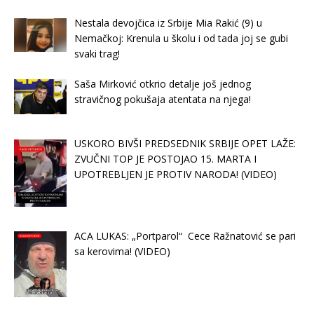
Nestala devojčica iz Srbije Mia Rakić (9) u
Nemačkoj: Krenula u školu i od tada joj se gubi
svaki trag!
Saša Mirković otkrio detalje još jednog
stravičnog pokušaja atentata na njega!
USKORO BIVŠI PREDSEDNIK SRBIJE OPET LAŽE:
ZVUČNI TOP JE POSTOJAO 15. MARTA I
UPOTREBLJEN JE PROTIV NARODA! (VIDEO)
ACA LUKAS: „Portparol“ Cece Ražnatović se pari
sa kerovima! (VIDEO)