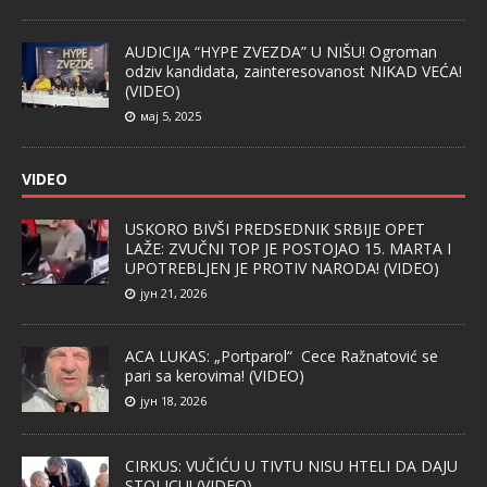
AUDICIJA “HYPE ZVEZDA” U NIŠU! Ogroman
odziv kandidata, zainteresovanost NIKAD VEĆA!
(VIDEO)
мај 5, 2025
VIDEO
USKORO BIVŠI PREDSEDNIK SRBIJE OPET
LAŽE: ZVUČNI TOP JE POSTOJAO 15. MARTA I
UPOTREBLJEN JE PROTIV NARODA! (VIDEO)
јун 21, 2026
ACA LUKAS: „Portparol“ Cece Ražnatović se
pari sa kerovima! (VIDEO)
јун 18, 2026
CIRKUS: VUČIĆU U TIVTU NISU HTELI DA DAJU
STOLICU! (VIDEO)