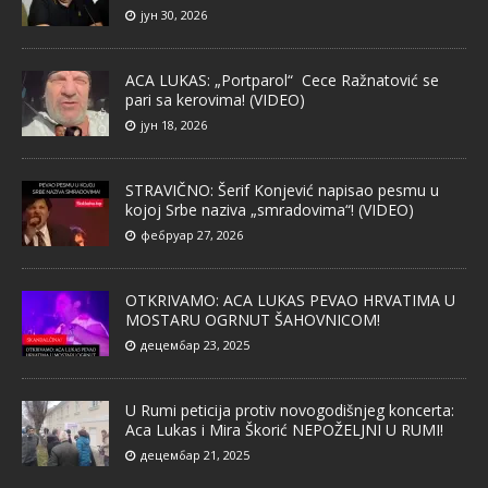
јун 30, 2026
ACA LUKAS: „Portparol“ Cece Ražnatović se
pari sa kerovima! (VIDEO)
јун 18, 2026
STRAVIČNO: Šerif Konjević napisao pesmu u
kojoj Srbe naziva „smradovima“! (VIDEO)
фебруар 27, 2026
OTKRIVAMO: ACA LUKAS PEVAO HRVATIMA U
MOSTARU OGRNUT ŠAHOVNICOM!
децембар 23, 2025
U Rumi peticija protiv novogodišnjeg koncerta:
Aca Lukas i Mira Škorić NEPOŽELJNI U RUMI!
децембар 21, 2025