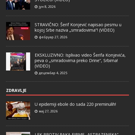
јун 8, 2026
STRAVIČNO: Šerif Konjević napisao pesmu u
kojoj Srbe naziva „smradovima“! (VIDEO)
фебруар 27, 2026
EKSKLUZIVNO: Isplivao video Šerifa Konjevića,
peva o „smradovima preko Drine“, Srbima!
(VIDEO)
децембар 4, 2025
ZDRAVLJE
U epidemiji ebole do sada 220 preminulih!
мај 27, 2026
LEK PROTIV RAKA FIRME „ASTRAZENEKA“