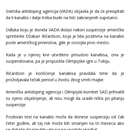
Svetska antidoping agencija (VADA) objavila je da će preispitati
da li kanabis i dalje treba bude na listi zabranjenih supstanci.
Odluka koju je donela VADA dolazi nakon suspenzije američke
sprinterke Džakari Ričardson, koja je bila pozitivna na kanabis
posle američkog prvenstva, gde je osvojila prvo mesto.
Kada je u njenoj krvi utvrđeno prisustvo kanabisa, ona je
suspendovana, pa je propustila Olimpijske igre u Tokiju.
Ričardson je korišćenje kanabisa pravdala time da je
proživljavala težak period u životu zbog smrti majke.
Američka antidoping agencija i Olimpijski komitet SAD prihvatili
su njeno objašnjenje, ali nisu mogli da urade ništa po pitanju
suspenzije.
Pozitivan test na kanabis može da donese suspenziju od čak
četiri godine, ali taj rok može biti smanjen na tri meseca ako
se dokaže da nije bilo uticaja na sportski rezultat.