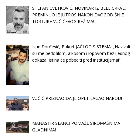
STEFAN CVETKOVIĆ, NOVINAR IZ BELE CRKVE,
PREMINUO JE JUTROS NAKON DVOGODIŠNJE
TORTURE VUČIĆEVOG REŽIMA!
Ivan Đorđević, Pokret JAČI OD SISTEMA: „Nazivali
su me pedofilom, alkosom i lopovom bez ijednog
dokaza. Istina će pobediti pred institucijama!“
VUČIČ PRIZNAO DA JE OPET LAGAO NAROD!
MANASTIR SLANCI POMAŽE SIROMAŠNIMA I
GLADNIMA!