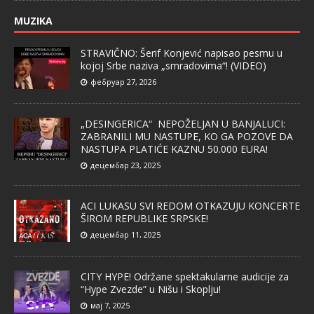
MUZIKA
STRAVIČNO: Šerif Konjević napisao pesmu u
kojoj Srbe naziva „smradovima“! (VIDEO)
фебруар 27, 2026
„DESINGERICA“ NEPOŽELJAN U BANJALUCI:
ZABRANILI MU NASTUPE, KO GA POZOVE DA
NASTUPA PLATIĆE KAZNU 50.000 EURA!
децембар 23, 2025
ACI LUKASU SVI REDOM OTKAZUJU KONCERTE
ŠIROM REPUBLIKE SRPSKE!
децембар 11, 2025
CITY HYPE! Održane spektakularne audicije za
“Hype Zvezde” u Nišu i Skoplju!
мај 7, 2025