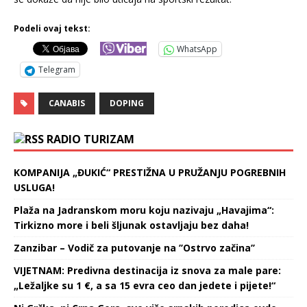
Podeli ovaj tekst:
WhatsApp
Telegram
CANABIS
DOPING
RADIO TURIZAM
KOMPANIJA „ĐUKIĆ“ PRESTIŽNA U PRUŽANJU POGREBNIH
USLUGA!
Plaža na Jadranskom moru koju nazivaju „Havajima“:
Tirkizno more i beli šljunak ostavljaju bez daha!
Zanzibar – Vodič za putovanje na ’’Ostrvo začina’’
VIJETNAM: Predivna destinacija iz snova za male pare:
„Ležaljke su 1 €, a sa 15 evra ceo dan jedete i pijete!“