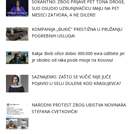
ŠOKANTNO: ZBOG PRIJAVE PET TONA DROGE,
SUD OSUDIO UZBUNJIVAČICU MAJU NA PET
MESECI ZATVORA, A NE DILERE!
KOMPANIJA „ĐUKIĆ“ PRESTIŽNA U PRUŽANJU
POGREBNIH USLUGA!
Italija: Bivši oficir dobio 300.000 evra odštete jer
je oboleo od raka posle misije na Kosovu!
SAZNAJEMO: ZAŠTO SE VUČIĆ NIJE JUČE
POJAVIO U SELU DULENE KOD KRAGUJEVCA?
NARODNI PROTEST ZBOG UBISTVA NOVINARA
STEFANA CVETKOVIĆA!