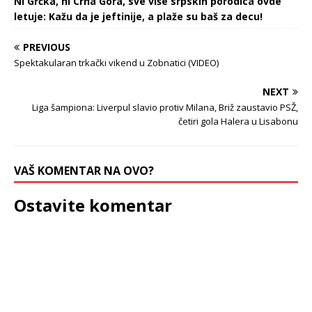
Ni Grčka, ni Crna Gora, sve više srpskih porodica ovde
letuje: Kažu da je jeftinije, a plaže su baš za decu!
PREVIOUS
Spektakularan trkački vikend u Zobnatici (VIDEO)
NEXT
Liga šampiona: Liverpul slavio protiv Milana, Briž zaustavio PSŽ,
četiri gola Halera u Lisabonu
VAŠ KOMENTAR NA OVO?
Ostavite komentar