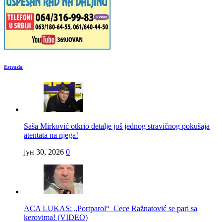
Estrada
Saša Mirković otkrio detalje još jednog stravičnog pokušaja
atentata na njega!
јун 30, 2026
0
ACA LUKAS: „Portparol“ Cece Ražnatović se pari sa
kerovima! (VIDEO)