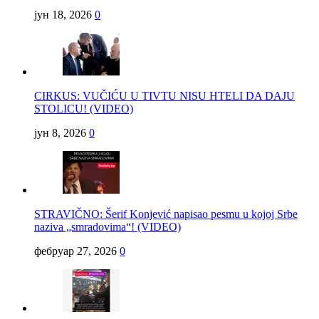
јун 18, 2026
0
CIRKUS: VUČIĆU U TIVTU NISU HTELI DA DAJU
STOLICU! (VIDEO)
јун 8, 2026
0
STRAVIČNO: Šerif Konjević napisao pesmu u kojoj Srbe
naziva „smradovima“! (VIDEO)
фебруар 27, 2026
0