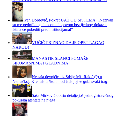
Ivan Đorđević, Pokret JAČI OD SISTEMA: „Nazivali
su me pedofilom, alkosom i lopovom bez ijednog dokaza.
Istina će pobediti pred institucijama!“
VUČIČ PRIZNAO DA JE OPET LAGAO
NAROD!
MANASTIR SLANCI POMAŽE
SIROMAŠNIMA I GLADNIMA!
Nestala devojčica iz Srbije Mia Rakić (9) u
Nemačkoj: Krenula u školu i od tada joj se gubi svaki trag!
Saša Mirković otkrio detalje još jednog stravičnog
pokušaja atentata na njega!