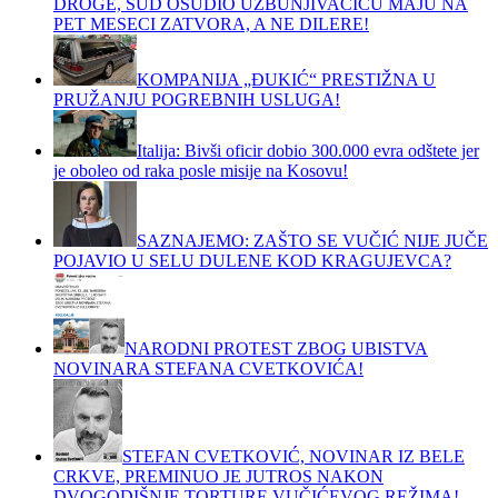
DROGE, SUD OSUDIO UZBUNJIVAČICU MAJU NA
PET MESECI ZATVORA, A NE DILERE!
KOMPANIJA „ĐUKIĆ“ PRESTIŽNA U
PRUŽANJU POGREBNIH USLUGA!
Italija: Bivši oficir dobio 300.000 evra odštete jer
je oboleo od raka posle misije na Kosovu!
SAZNAJEMO: ZAŠTO SE VUČIĆ NIJE JUČE
POJAVIO U SELU DULENE KOD KRAGUJEVCA?
NARODNI PROTEST ZBOG UBISTVA
NOVINARA STEFANA CVETKOVIĆA!
STEFAN CVETKOVIĆ, NOVINAR IZ BELE
CRKVE, PREMINUO JE JUTROS NAKON
DVOGODIŠNJE TORTURE VUČIĆEVOG REŽIMA!