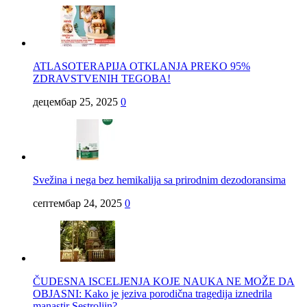
ATLASOTERAPIJA OTKLANJA PREKO 95%
ZDRAVSTVENIH TEGOBA!
децембар 25, 2025
0
Svežina i nega bez hemikalija sa prirodnim dezodoransima
септембар 24, 2025
0
ČUDESNA ISCELJENJA KOJE NAUKA NE MOŽE DA
OBJASNI: Kako je jeziva porodična tragedija iznedrila
manastir Sestroljin?