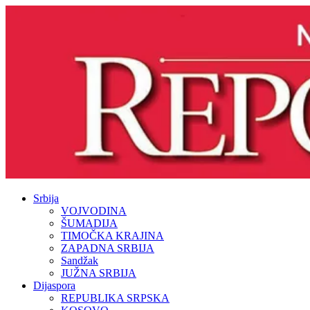
Srbija
VOJVODINA
ŠUMADIJA
TIMOČKA KRAJINA
ZAPADNA SRBIJA
Sandžak
JUŽNA SRBIJA
Dijaspora
REPUBLIKA SRPSKA