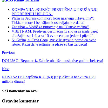
Radio Turizam
KOMPANIJA „ĐUKIĆ“ PRESTIŽNA U PRUŽANJU
POGREBNIH USLUGA!
Plaža na Jadranskom moru koju nazivaju „Havajima“:
Tirkizno more i beli šljunak ostavljaju bez daha!
Zanzibar – Vodič za putovanje na ’’Ostrvo začina’’
VIJETNAM: Predivna destinacija iz snova za male pare:
„Ležaljke su 1 €, a sa 15 evra ceo dan jedete i pijete!“
Ni Grčka, ni Crna Gora, sve više srpskih porodica ovde
letuje: Kažu da je jeftinije, a plaže su baš za decu!
Previous
DOLIJAO: Begunac iz Zabele uhapšen posle dve godine bekstva!
Next
NOVI SAD: Uhapšena R.Z. (63) jer je oštetila banku za 15,9
miliona dinara!
Vaš komentar na ovo?
Ostavite komentar