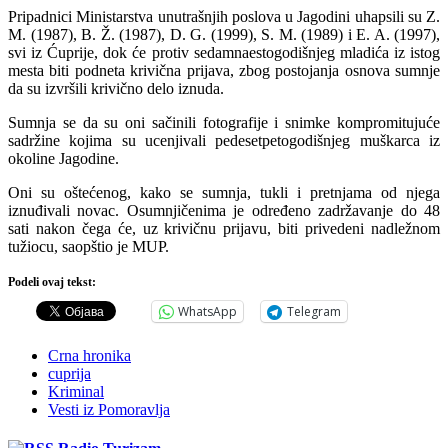
Pripadnici Ministarstva unutrašnjih poslova u Jagodini uhapsili su Z.
M. (1987), B. Ž. (1987), D. G. (1999), S. M. (1989) i E. A. (1997),
svi iz Ćuprije, dok će protiv sedamnaestogodišnjeg mladića iz istog
mesta biti podneta krivična prijava, zbog postojanja osnova sumnje
da su izvršili krivično delo iznuda.
Sumnja se da su oni sačinili fotografije i snimke kompromitujuće
sadržine kojima su ucenjivali pedesetpetogodišnjeg muškarca iz
okoline Jagodine.
Oni su oštećenog, kako se sumnja, tukli i pretnjama od njega
iznuđivali novac. Osumnjičenima je određeno zadržavanje do 48
sati nakon čega će, uz krivičnu prijavu, biti privedeni nadležnom
tužiocu, saopštio je MUP.
Podeli ovaj tekst:
WhatsApp
Telegram
Crna hronika
cuprija
Kriminal
Vesti iz Pomoravlja