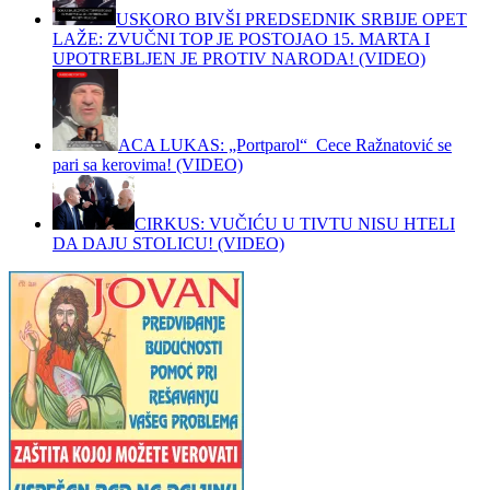
USKORO BIVŠI PREDSEDNIK SRBIJE OPET
LAŽE: ZVUČNI TOP JE POSTOJAO 15. MARTA I
UPOTREBLJEN JE PROTIV NARODA! (VIDEO)
ACA LUKAS: „Portparol“ Cece Ražnatović se
pari sa kerovima! (VIDEO)
CIRKUS: VUČIĆU U TIVTU NISU HTELI
DA DAJU STOLICU! (VIDEO)