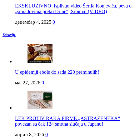
EKSKLUZIVNO: Isplivao video Šerifa Konjevića, peva o
„smradovima preko Drine“, Srbima! (VIDEO)
децембар 4, 2025
0
Zdravlje
U epidemiji ebole do sada 220 preminulih!
мај 27, 2026
0
LEK PROTIV RAKA FIRME „ASTRAZENEKA“
povezan sa čak 124 smrtna slučaja u Japanu!
април 8, 2026
0