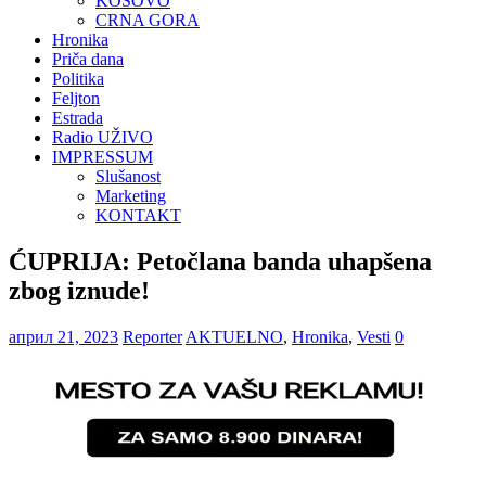
KOSOVO
CRNA GORA
Hronika
Priča dana
Politika
Feljton
Estrada
Radio UŽIVO
IMPRESSUM
Slušanost
Marketing
KONTAKT
ĆUPRIJA: Petočlana banda uhapšena
zbog iznude!
април 21, 2023
Reporter
AKTUELNO
,
Hronika
,
Vesti
0