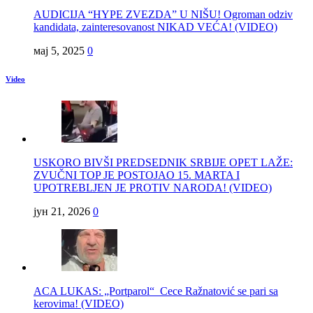
AUDICIJA “HYPE ZVEZDA” U NIŠU! Ogroman odziv
kandidata, zainteresovanost NIKAD VEĆA! (VIDEO)
мај 5, 2025
0
Video
USKORO BIVŠI PREDSEDNIK SRBIJE OPET LAŽE:
ZVUČNI TOP JE POSTOJAO 15. MARTA I
UPOTREBLJEN JE PROTIV NARODA! (VIDEO)
јун 21, 2026
0
ACA LUKAS: „Portparol“ Cece Ražnatović se pari sa
kerovima! (VIDEO)