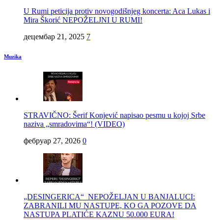
U Rumi peticija protiv novogodišnjeg koncerta: Aca Lukas i
Mira Škorić NEPOŽELJNI U RUMI!
децембар 21, 2025
7
Muzika
STRAVIČNO: Šerif Konjević napisao pesmu u kojoj Srbe
naziva „smradovima“! (VIDEO)
фебруар 27, 2026
0
„DESINGERICA“ NEPOŽELJAN U BANJALUCI:
ZABRANILI MU NASTUPE, KO GA POZOVE DA
NASTUPA PLATIĆE KAZNU 50.000 EURA!