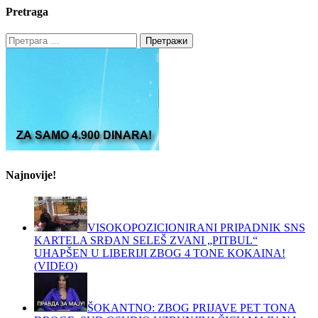
Pretraga
Претрага
за:
Najnovije!
VISOKOPOZICIONIRANI PRIPADNIK SNS
KARTELA SRĐAN SELEŠ ZVANI „PITBUL“
UHAPŠEN U LIBERIJI ZBOG 4 TONE KOKAINA!
(VIDEO)
ŠOKANTNO: ZBOG PRIJAVE PET TONA