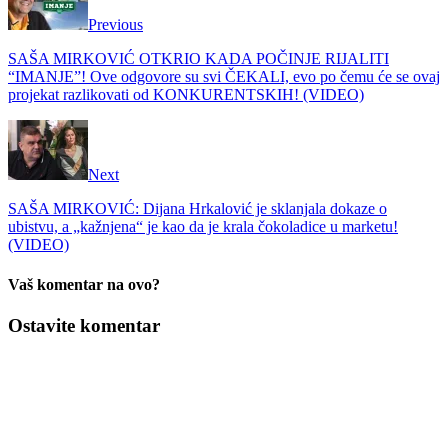
Previous
SAŠA MIRKOVIĆ OTKRIO KADA POČINJE RIJALITI
“IMANJE”! Ove odgovore su svi ČEKALI, evo po čemu će se ovaj
projekat razlikovati od KONKURENTSKIH! (VIDEO)
Next
SAŠA MIRKOVIĆ: Dijana Hrkalović je sklanjala dokaze o
ubistvu, a „kažnjena“ je kao da je krala čokoladice u marketu!
(VIDEO)
Vaš komentar na ovo?
Ostavite komentar