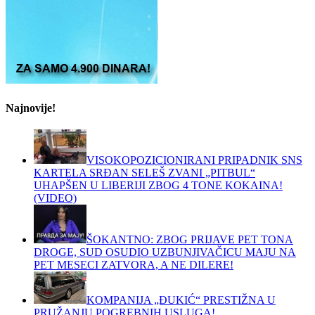
Najnovije!
VISOKOPOZICIONIRANI PRIPADNIK SNS
KARTELA SRĐAN SELEŠ ZVANI „PITBUL“
UHAPŠEN U LIBERIJI ZBOG 4 TONE KOKAINA!
(VIDEO)
ŠOKANTNO: ZBOG PRIJAVE PET TONA
DROGE, SUD OSUDIO UZBUNJIVAČICU MAJU NA
PET MESECI ZATVORA, A NE DILERE!
KOMPANIJA „ĐUKIĆ“ PRESTIŽNA U
PRUŽANJU POGREBNIH USLUGA!