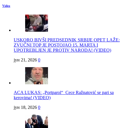
Video
USKORO BIVŠI PREDSEDNIK SRBIJE OPET LAŽE:
ZVUČNI TOP JE POSTOJAO 15. MARTA I
UPOTREBLJEN JE PROTIV NARODA! (VIDEO)
јун 21, 2026
0
ACA LUKAS: „Portparol“ Cece Ražnatović se pari sa
kerovima! (VIDEO)
јун 18, 2026
0