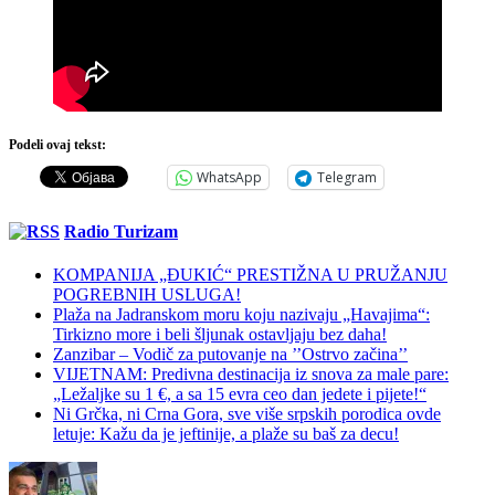
Podeli ovaj tekst:
WhatsApp
Telegram
Radio Turizam
KOMPANIJA „ĐUKIĆ“ PRESTIŽNA U PRUŽANJU
POGREBNIH USLUGA!
Plaža na Jadranskom moru koju nazivaju „Havajima“:
Tirkizno more i beli šljunak ostavljaju bez daha!
Zanzibar – Vodič za putovanje na ’’Ostrvo začina’’
VIJETNAM: Predivna destinacija iz snova za male pare:
„Ležaljke su 1 €, a sa 15 evra ceo dan jedete i pijete!“
Ni Grčka, ni Crna Gora, sve više srpskih porodica ovde
letuje: Kažu da je jeftinije, a plaže su baš za decu!