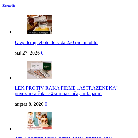
Zdravlje
U epidemiji ebole do sada 220 preminulih!
мај 27, 2026
0
LEK PROTIV RAKA FIRME „ASTRAZENEKA“
povezan sa čak 124 smrtna slučaja u Japanu!
април 8, 2026
0