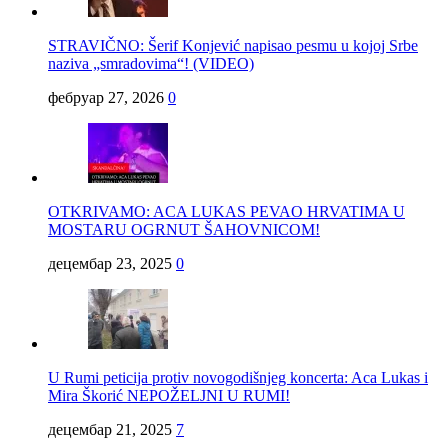
STRAVIČNO: Šerif Konjević napisao pesmu u kojoj Srbe
naziva „smradovima“! (VIDEO)
фебруар 27, 2026
0
OTKRIVAMO: ACA LUKAS PEVAO HRVATIMA U
MOSTARU OGRNUT ŠAHOVNICOM!
децембар 23, 2025
0
U Rumi peticija protiv novogodišnjeg koncerta: Aca Lukas i
Mira Škorić NEPOŽELJNI U RUMI!
децембар 21, 2025
7