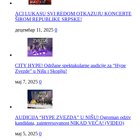
ACI LUKASU SVI REDOM OTKAZUJU KONCERTE
ŠIROM REPUBLIKE SRPSKE!
децембар 11, 2025
0
CITY HYPE! Održane spektakularne audicije za “Hype
Zvezde” u Nišu i Skoplju!
мај 7, 2025
0
AUDICIJA “HYPE ZVEZDA” U NIŠU! Ogroman odziv
kandidata, zainteresovanost NIKAD VEĆA! (VIDEO)
мај 5, 2025
0