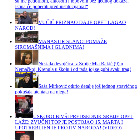
su me pedofilom, alkosom i lopovom bez ijednog dokaza.
Istina će pobediti pred institucijama!“
VUČIČ PRIZNAO DA JE OPET LAGAO
NAROD!
MANASTIR SLANCI POMAŽE
SIROMAŠNIMA I GLADNIMA!
Nestala devojčica iz Srbije Mia Rakić (9) u
Nemačkoj: Krenula u školu i od tada joj se gubi svaki trag!
Saša Mirković otkrio detalje još jednog stravičnog
pokušaja atentata na njega!
USKORO BIVŠI PREDSEDNIK SRBIJE OPET
LAŽE: ZVUČNI TOP JE POSTOJAO 15. MARTA I
UPOTREBLJEN JE PROTIV NARODA! (VIDEO)