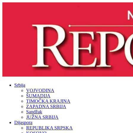
Srbija
VOJVODINA
ŠUMADIJA
TIMOČKA KRAJINA
ZAPADNA SRBIJA
Sandžak
JUŽNA SRBIJA
Dijaspora
REPUBLIKA SRPSKA