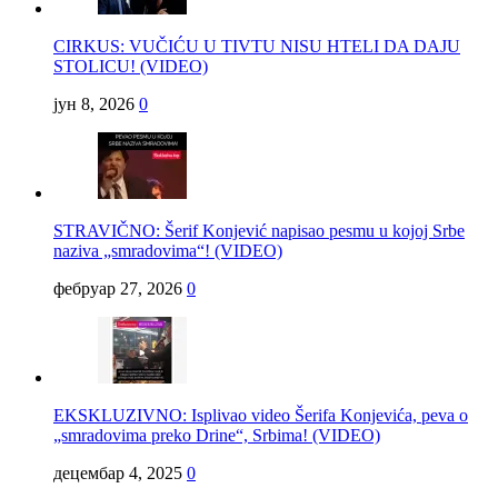
CIRKUS: VUČIĆU U TIVTU NISU HTELI DA DAJU
STOLICU! (VIDEO)
јун 8, 2026
0
STRAVIČNO: Šerif Konjević napisao pesmu u kojoj Srbe
naziva „smradovima“! (VIDEO)
фебруар 27, 2026
0
EKSKLUZIVNO: Isplivao video Šerifa Konjevića, peva o
„smradovima preko Drine“, Srbima! (VIDEO)
децембар 4, 2025
0