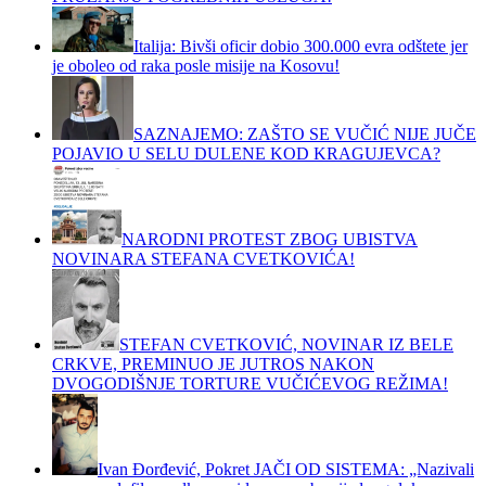
Italija: Bivši oficir dobio 300.000 evra odštete jer
je oboleo od raka posle misije na Kosovu!
SAZNAJEMO: ZAŠTO SE VUČIĆ NIJE JUČE
POJAVIO U SELU DULENE KOD KRAGUJEVCA?
NARODNI PROTEST ZBOG UBISTVA
NOVINARA STEFANA CVETKOVIĆA!
STEFAN CVETKOVIĆ, NOVINAR IZ BELE
CRKVE, PREMINUO JE JUTROS NAKON
DVOGODIŠNJE TORTURE VUČIĆEVOG REŽIMA!
Ivan Đorđević, Pokret JAČI OD SISTEMA: „Nazivali