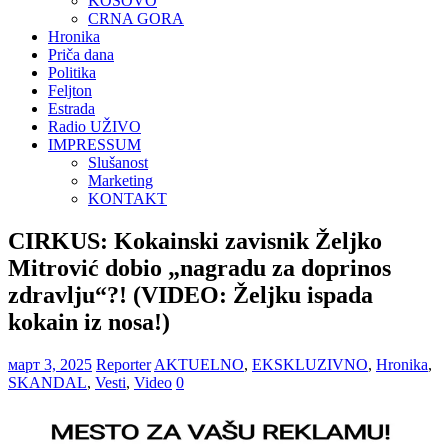
KOSOVO
CRNA GORA
Hronika
Priča dana
Politika
Feljton
Estrada
Radio UŽIVO
IMPRESSUM
Slušanost
Marketing
KONTAKT
CIRKUS: Kokainski zavisnik Željko
Mitrović dobio „nagradu za doprinos
zdravlju“?! (VIDEO: Željku ispada
kokain iz nosa!)
март 3, 2025
Reporter
AKTUELNO
,
EKSKLUZIVNO
,
Hronika
,
SKANDAL
,
Vesti
,
Video
0