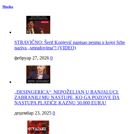
Muzika
STRAVIČNO: Šerif Konjević napisao pesmu u kojoj Srbe
naziva „smradovima“! (VIDEO)
фебруар 27, 2026
0
„DESINGERICA“ NEPOŽELJAN U BANJALUCI:
ZABRANILI MU NASTUPE, KO GA POZOVE DA
NASTUPA PLATIĆE KAZNU 50.000 EURA!
децембар 23, 2025
0