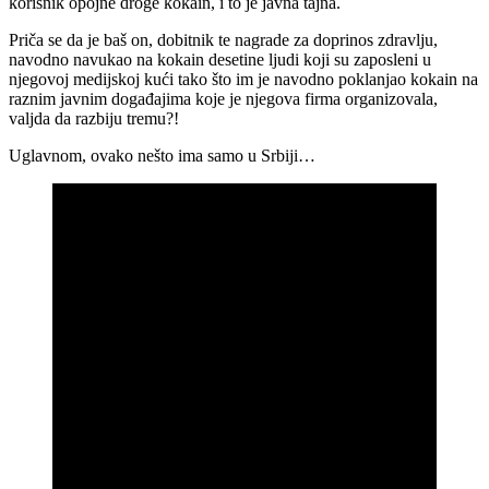
korisnik opojne droge kokain, i to je javna tajna.
Priča se da je baš on, dobitnik te nagrade za doprinos zdravlju,
navodno navukao na kokain desetine ljudi koji su zaposleni u
njegovoj medijskoj kući tako što im je navodno poklanjao kokain na
raznim javnim događajima koje je njegova firma organizovala,
valjda da razbiju tremu?!
Uglavnom, ovako nešto ima samo u Srbiji…