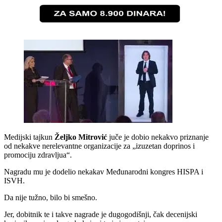
Medijski tajkun
Željko Mitrović
juče je dobio nekakvo priznanje
od nekakve nerelevantne organizacije za „izuzetan doprinos i
promociju zdravljua“.
Nagradu mu je dodelio nekakav Međunarodni kongres HISPA i
ISVH.
Da nije tužno, bilo bi smešno.
Jer, dobitnik te i takve nagrade je dugogodišnji, čak decenijski