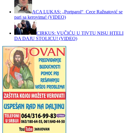
ACA LUKAS: „Portparol“ Cece Ražnatović se
pari sa kerovima! (VIDEO)
CIRKUS: VUČIĆU U TIVTU NISU HTELI
DA DAJU STOLICU! (VIDEO)