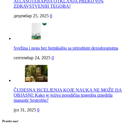
ATLASOTERAPIJA OTKLANJA PREKO 95%
ZDRAVSTVENIH TEGOBA!
децембар 25, 2025
0
Svežina i nega bez hemikalija sa prirodnim dezodoransima
септембар 24, 2025
0
ČUDESNA ISCELJENJA KOJE NAUKA NE MOŽE DA
OBJASNI: Kako je jeziva porodična tragedija iznedrila
manastir Sestroljin?
јул 31, 2025
0
Pratite nas!