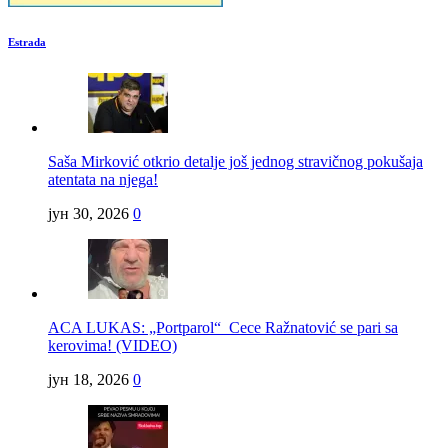
Estrada
Saša Mirković otkrio detalje još jednog stravičnog pokušaja
atentata na njega!
јун 30, 2026
0
ACA LUKAS: „Portparol“ Cece Ražnatović se pari sa
kerovima! (VIDEO)
јун 18, 2026
0