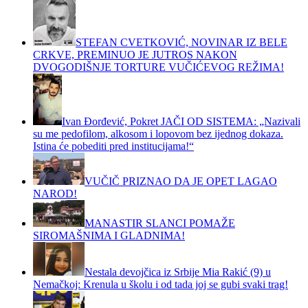
STEFAN CVETKOVIĆ, NOVINAR IZ BELE
CRKVE, PREMINUO JE JUTROS NAKON
DVOGODIŠNJE TORTURE VUČIĆEVOG REŽIMA!
Ivan Đorđević, Pokret JAČI OD SISTEMA: „Nazivali
su me pedofilom, alkosom i lopovom bez ijednog dokaza.
Istina će pobediti pred institucijama!“
VUČIČ PRIZNAO DA JE OPET LAGAO
NAROD!
MANASTIR SLANCI POMAŽE
SIROMAŠNIMA I GLADNIMA!
Nestala devojčica iz Srbije Mia Rakić (9) u
Nemačkoj: Krenula u školu i od tada joj se gubi svaki trag!