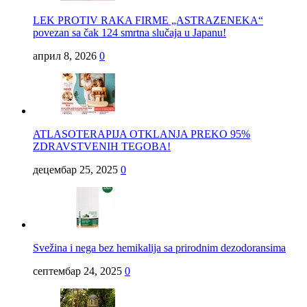
LEK PROTIV RAKA FIRME „ASTRAZENEKA“
povezan sa čak 124 smrtna slučaja u Japanu!
април 8, 2026
0
ATLASOTERAPIJA OTKLANJA PREKO 95%
ZDRAVSTVENIH TEGOBA!
децембар 25, 2025
0
Svežina i nega bez hemikalija sa prirodnim dezodoransima
септембар 24, 2025
0