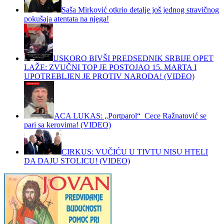
Saša Mirković otkrio detalje još jednog stravičnog
pokušaja atentata na njega!
USKORO BIVŠI PREDSEDNIK SRBIJE OPET
LAŽE: ZVUČNI TOP JE POSTOJAO 15. MARTA I
UPOTREBLJEN JE PROTIV NARODA! (VIDEO)
ACA LUKAS: „Portparol“ Cece Ražnatović se
pari sa kerovima! (VIDEO)
CIRKUS: VUČIĆU U TIVTU NISU HTELI
DA DAJU STOLICU! (VIDEO)