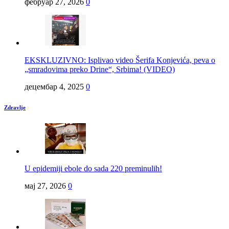
фебруар 27, 2026
0
EKSKLUZIVNO: Isplivao video Šerifa Konjevića, peva o
„smradovima preko Drine“, Srbima! (VIDEO)
децембар 4, 2025
0
Zdravlje
U epidemiji ebole do sada 220 preminulih!
мај 27, 2026
0