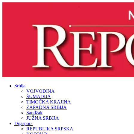
Srbija
VOJVODINA
ŠUMADIJA
TIMOČKA KRAJINA
ZAPADNA SRBIJA
Sandžak
JUŽNA SRBIJA
Dijaspora
REPUBLIKA SRPSKA