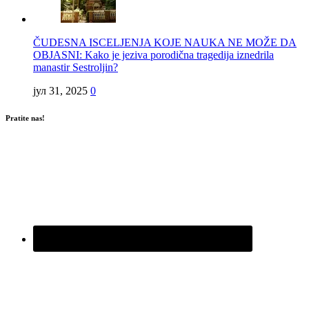
ČUDESNA ISCELJENJA KOJE NAUKA NE MOŽE DA
OBJASNI: Kako je jeziva porodična tragedija iznedrila
manastir Sestroljin?
јул 31, 2025
0
Pratite nas!