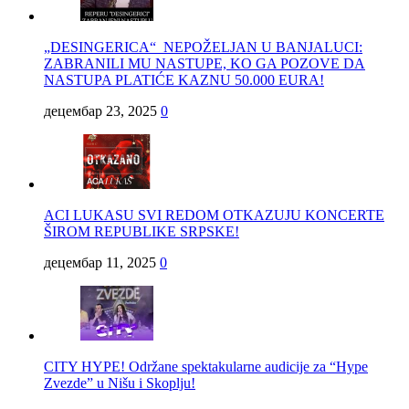
„DESINGERICA“ NEPOŽELJAN U BANJALUCI:
ZABRANILI MU NASTUPE, KO GA POZOVE DA
NASTUPA PLATIĆE KAZNU 50.000 EURA!
децембар 23, 2025
0
ACI LUKASU SVI REDOM OTKAZUJU KONCERTE
ŠIROM REPUBLIKE SRPSKE!
децембар 11, 2025
0
CITY HYPE! Održane spektakularne audicije za “Hype
Zvezde” u Nišu i Skoplju!