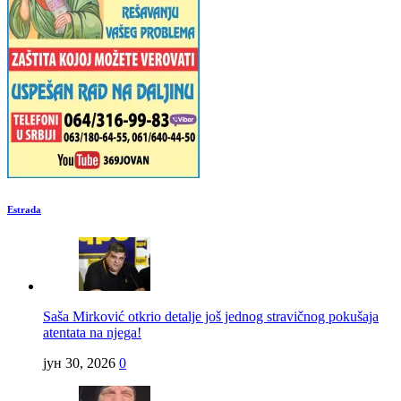
Estrada
Saša Mirković otkrio detalje još jednog stravičnog pokušaja
atentata na njega!
јун 30, 2026
0