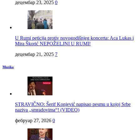
децембар 23, 2025
0
U Rumi peticija protiv novogodišnjeg koncerta: Aca Lukas i
Mira Škorić NEPOŽELJNI U RUMI!
децембар 21, 2025
7
Muzika
STRAVIČNO: Šerif Konjević napisao pesmu u kojoj Srbe
naziva „smradovima“! (VIDEO)
фебруар 27, 2026
0