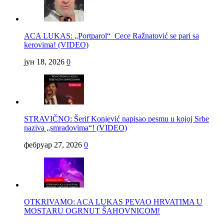
ACA LUKAS: „Portparol“ Cece Ražnatović se pari sa
kerovima! (VIDEO)
јун 18, 2026
0
STRAVIČNO: Šerif Konjević napisao pesmu u kojoj Srbe
naziva „smradovima“! (VIDEO)
фебруар 27, 2026
0
OTKRIVAMO: ACA LUKAS PEVAO HRVATIMA U
MOSTARU OGRNUT ŠAHOVNICOM!