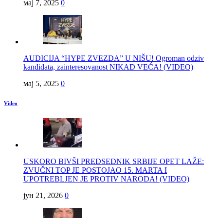
мај 7, 2025
0
AUDICIJA “HYPE ZVEZDA” U NIŠU! Ogroman odziv
kandidata, zainteresovanost NIKAD VEĆA! (VIDEO)
мај 5, 2025
0
Video
USKORO BIVŠI PREDSEDNIK SRBIJE OPET LAŽE:
ZVUČNI TOP JE POSTOJAO 15. MARTA I
UPOTREBLJEN JE PROTIV NARODA! (VIDEO)
јун 21, 2026
0