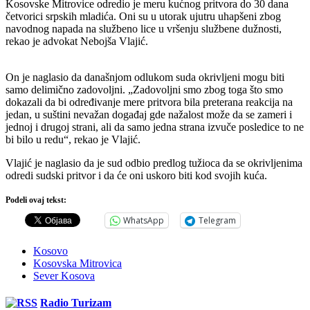
Kosovske Mitrovice odredio je meru kućnog pritvora do 30 dana
četvorici srpskih mladića. Oni su u utorak ujutru uhapšeni zbog
navodnog napada na službeno lice u vršenju službene dužnosti,
rekao je advokat Nebojša Vlajić.
On je naglasio da današnjom odlukom suda okrivljeni mogu biti
samo delimično zadovoljni. „Zadovoljni smo zbog toga što smo
dokazali da bi određivanje mere pritvora bila preterana reakcija na
jedan, u suštini nevažan događaj gde nažalost može da se zameri i
jednoj i drugoj strani, ali da samo jedna strana izvuče posledice to ne
bi bilo u redu“, rekao je Vlajić.
Vlajić je naglasio da je sud odbio predlog tužioca da se okrivljenima
odredi sudski pritvor i da će oni uskoro biti kod svojih kuća.
Podeli ovaj tekst:
WhatsApp
Telegram
Kosovo
Kosovska Mitrovica
Sever Kosova
Radio Turizam