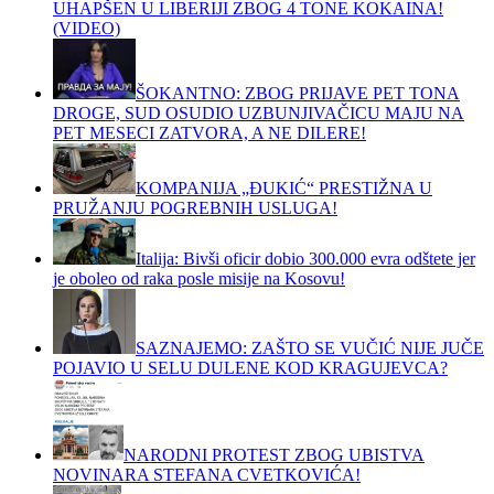
UHAPŠEN U LIBERIJI ZBOG 4 TONE KOKAINA!
(VIDEO)
ŠOKANTNO: ZBOG PRIJAVE PET TONA
DROGE, SUD OSUDIO UZBUNJIVAČICU MAJU NA
PET MESECI ZATVORA, A NE DILERE!
KOMPANIJA „ĐUKIĆ“ PRESTIŽNA U
PRUŽANJU POGREBNIH USLUGA!
Italija: Bivši oficir dobio 300.000 evra odštete jer
je oboleo od raka posle misije na Kosovu!
SAZNAJEMO: ZAŠTO SE VUČIĆ NIJE JUČE
POJAVIO U SELU DULENE KOD KRAGUJEVCA?
NARODNI PROTEST ZBOG UBISTVA
NOVINARA STEFANA CVETKOVIĆA!