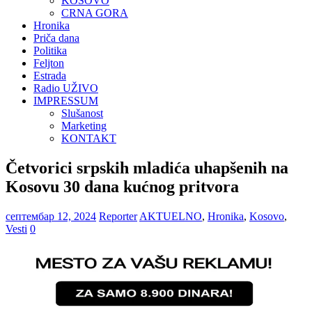
KOSOVO
CRNA GORA
Hronika
Priča dana
Politika
Feljton
Estrada
Radio UŽIVO
IMPRESSUM
Slušanost
Marketing
KONTAKT
Četvorici srpskih mladića uhapšenih na
Kosovu 30 dana kućnog pritvora
септембар 12, 2024
Reporter
AKTUELNO
,
Hronika
,
Kosovo
,
Vesti
0