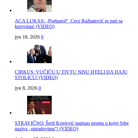
ACA LUKAS: „Portparol“ Cece Ražnatović se pari sa
kerovima! (VIDEO)
јун 18, 2026
0
CIRKUS: VUČIĆU U TIVTU NISU HTELI DA DAJU
STOLICU! (VIDEO)
јун 8, 2026
0
STRAVIČNO: Šerif Konjević napisao pesmu u kojoj Srbe
naziva „smradovima“! (VIDEO)