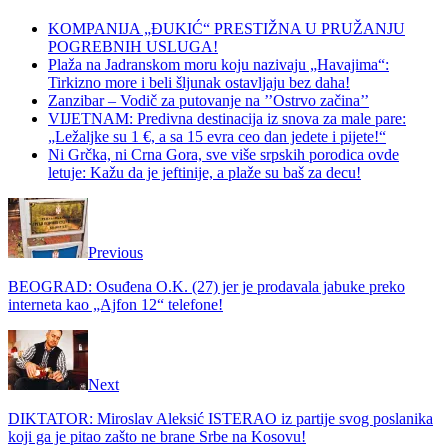
KOMPANIJA „ĐUKIĆ“ PRESTIŽNA U PRUŽANJU
POGREBNIH USLUGA!
Plaža na Jadranskom moru koju nazivaju „Havajima“:
Tirkizno more i beli šljunak ostavljaju bez daha!
Zanzibar – Vodič za putovanje na ’’Ostrvo začina’’
VIJETNAM: Predivna destinacija iz snova za male pare:
„Ležaljke su 1 €, a sa 15 evra ceo dan jedete i pijete!“
Ni Grčka, ni Crna Gora, sve više srpskih porodica ovde
letuje: Kažu da je jeftinije, a plaže su baš za decu!
Previous
BEOGRAD: Osuđena O.K. (27) jer je prodavala jabuke preko
interneta kao „Ajfon 12“ telefone!
Next
DIKTATOR: Miroslav Aleksić ISTERAO iz partije svog poslanika
koji ga je pitao zašto ne brane Srbe na Kosovu!