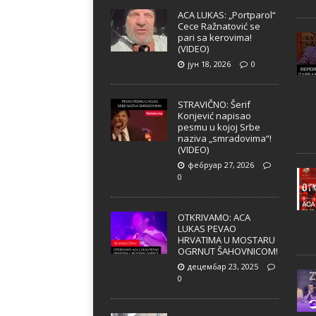
ACA LUKAS: „Portparol“
Cece Ražnatović se
pari sa kerovima!
(VIDEO)
јун 18, 2026
0
STRAVIČNO: Šerif
Konjević napisao
pesmu u kojoj Srbe
naziva „smradovima“!
(VIDEO)
фебруар 27, 2026
0
OTKRIVAMO: ACA
LUKAS PEVAO
HRVATIMA U MOSTARU
OGRNUT ŠAHOVNICOM!
децембар 23, 2025
0