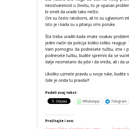
neostvarenost u životu, to je opasan problem
bi smeli da urade tako nešto.
Oni su često ratoborni, ali to su uglavnom int
Isto je i kada su u pitanju sms poruke.
Šta treba uraditi kada imate ovakav problem
jedini način da policija koliko-toliko reagu
Vam pomognu da podnesete tužbu, ime i pre
podnesete tužbu, budite spremni da se vuće
dalje nesmetano da piše i da vređa, ali i da 
Ukoliko uzmete pravdu u svoje ruke, budite sigur
Gde je onda tu pravda?!
Podeli ovaj tekst:
WhatsApp
Telegram
Pročitajte i ovo: