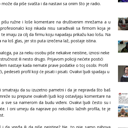
 može da piše svašta i da nastavi sa onim što je radio.
ac pišu ružne i loše komentare na društvenim mrežama a u
 profesionalci koji nikada nisu sarađivali sa firmom koja je
 te imaju za cilj da firmu koju napadaju prikažu kao lošu. Na
a na loš glas, jer sto puta izrečena laž, postaje istina.
 naloga, pa za neku osobu piše nekakve neistine, iznosi neke
stručnost ili nesto drugo. Prijavom policiji nećete postići
oblem nastaje kada nemate prave podatke o toj osobi. Profil
, pedeseti profil koji će pisati i pisati. Ovakvi ljudi spadaju u
ni smatraju da su izuzetno pametni i da je nepravda što baš
 mreže su prepune ovakvih ljudi koji ostavljaju komentare na
i, a sve sa namerom da budu viđeni. Ovakvi ljudi često su i
ate. I oni umeju da naprave po nekoliko lažnih profila, te je
st.
l i da vređa ili da piše neistine? Ne, to nije samo njihova