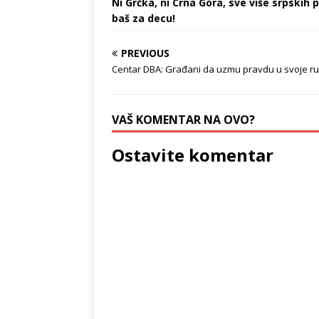
Ni Grčka, ni Crna Gora, sve više srpskih p
baš za decu!
PREVIOUS
Centar DBA: Građani da uzmu pravdu u svoje ru
VAŠ KOMENTAR NA OVO?
Ostavite komentar