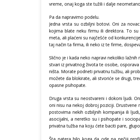
vreme, onaj koga ste tužili i dalje neometano
Pa da napravimo podelu.
Jedna vrsta su ozbiljni botovi. Oni za nov
kojima blate neku firmu ili direktora. To su
meta, ali plaćeni su najčešće od konkurencije
taj način ta firma, ili neko iz te firme, dospev
Slično je i kada neko napravi nekoliko lažnih
stvari iz privatnog života te osobe, osporava 
ništa. Morate podneti privatnu tužbu, ali pr
možete da blokirate, ali stvoriće se drugi, treći
opasne psihopate.
Druga vrsta su neostvareni i dokoni ljudi. O
oni nisu na nekoj dobroj poziciji. Drustvene
postovima nekih ozbiljnih kompanija ili ljud
asocijalni, a neretko su i psihopate i sociop
privatna tužba na koju ćete baciti pare, glupo
Šta natera bilo koga da ode na nečiji profi