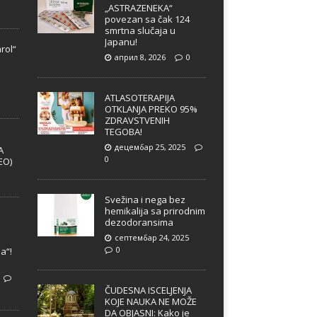
„ASTRAZENEKA“
povezan sa čak 124
smrtna slučaja u
Japanu!
rol“
април 8, 2026
0
e
ATLASOTERAPIJA
OTKLANJA PREKO 95%
ZDRAVSTVENIH
TEGOBA!
децембар 25, 2025
A
0
EO)
Svežina i nega bez
hemikalija sa prirodnim
dezodoransima
септембар 24, 2025
e
0
a“!
ČUDESNA ISCELJENJA
KOJE NAUKA NE MOŽE
DA OBJASNI: Kako je