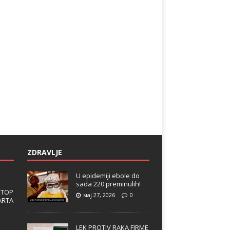
ZDRAVLJE
U epidemiji ebole do
sada 220 preminulih!
 TOP
мај 27, 2026
0
ARTA
LEK PROTIV RAKA FIRME