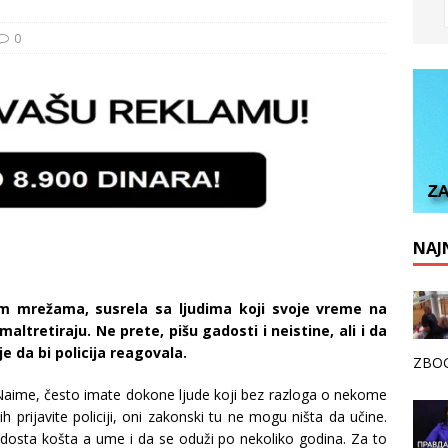
0
NAJN
im mrežama, susrela sa ljudima koji svoje vreme na
ltretiraju. Ne prete, pišu gadosti i neistine, ali i da
e da bi policija reagovala.
ZBOG
š. Naime, često imate dokone ljude koji bez razloga o nekome
ih prijavite policiji, oni zakonski tu ne mogu ništa da učine.
osta košta a ume i da se oduži po nekoliko godina. Za to