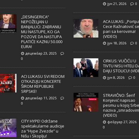
јун 21, 2026
0
„DESINGERICA“
ACA LUKAS: „Portpa
NEPOŽELJAN U
Cece Ražnatović s
BANJALUCI: ZABRANILI
pari sa kerovima!
MU NASTUPE, KO GA
(VIDEO)
POZOVE DA NASTUPA
PLATIĆE KAZNU 50.000
јун 18, 2026
0
EURA!
децембар 23, 2025
0
CIRKUS: VUČIĆU U
TIVTU NISU HTELI D
DAJU STOLICU! (VID
ACI LUKASU SVI REDOM
јун 8, 2026
0
OTKAZUJU KONCERTE
ŠIROM REPUBLIKE
SRPSKE!
STRAVIČNO: Šerif
децембар 11, 2025
Konjević napisao
0
pesmu u kojoj Srb
naziva „smradovim
(VIDEO)
CITY HYPE! Održane
фебруар 27, 2026
spektakularne audicije
0
za “Hype Zvezde” u
Nišu i Skoplju!