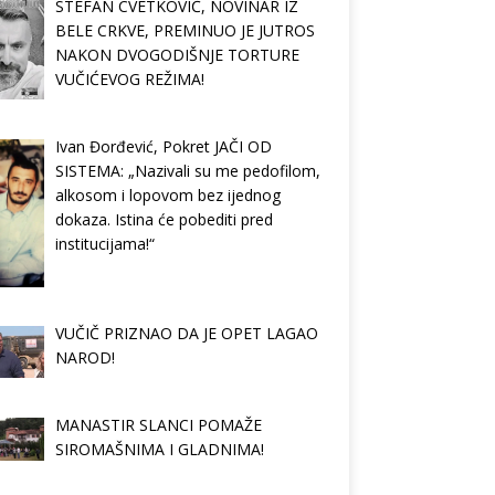
STEFAN CVETKOVIĆ, NOVINAR IZ
BELE CRKVE, PREMINUO JE JUTROS
NAKON DVOGODIŠNJE TORTURE
VUČIĆEVOG REŽIMA!
Ivan Đorđević, Pokret JAČI OD
SISTEMA: „Nazivali su me pedofilom,
alkosom i lopovom bez ijednog
dokaza. Istina će pobediti pred
institucijama!“
VUČIČ PRIZNAO DA JE OPET LAGAO
NAROD!
MANASTIR SLANCI POMAŽE
SIROMAŠNIMA I GLADNIMA!