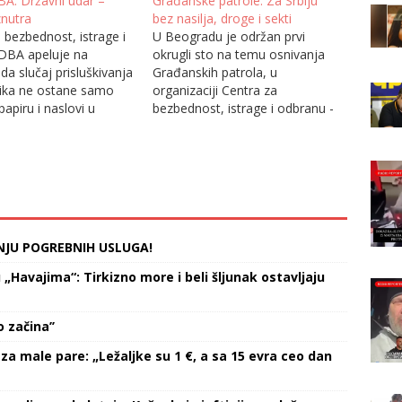
BA: Državni udar –
Građanske patrole: Za Srbiju
znutra
bez nasilja, droge i sekti
 bezbednost, istrage i
U Beogradu je održan prvi
DBA apeluje na
okrugli sto na temu osnivanja
da slučaj prisluškivanja
Građanskih patrola, u
ika ne ostane samo
organizaciji Centra za
papiru i naslovi u
bezbednost, istrage i odbranu -
štampi, nego da se
DBA. Saopštenje za javnost ove
 privedu i
organizacije prenosimo u
raju. Ne sumnjamo da
celosti: "Dana 09.11.2019.
a istraga došla do
godine, u Medija Centru održan
 dokaza, ali svakako i
je prvi okrugli sto na temu
lučaj privede…
„Građanske Patrole“. Centar za
bezbednost, istrage i…
NJU POGREBNIH USLUGA!
Havajima“: Tirkizno more i beli šljunak ostavljaju
 začina’’
za male pare: „Ležaljke su 1 €, a sa 15 evra ceo dan