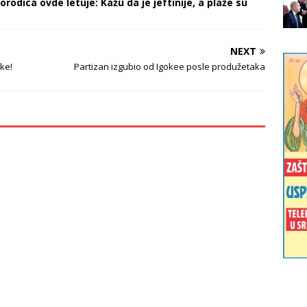
orodica ovde letuje: Kažu da je jeftinije, a plaže su
NEXT
ke!
Partizan izgubio od Igokee posle produžetaka