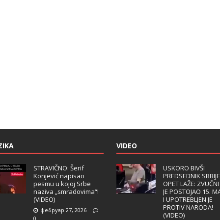
ZIKA
VIDEO
STRAVIČNO: Šerif
USKORO BIVŠI
Konjević napisao
PREDSEDNIK SRBIJE
pesmu u kojoj Srbe
OPET LAŽE: ZVUČNI
naziva „smradovima“!
JE POSTOJAO 15. M
(VIDEO)
I UPOTREBLJEN JE
PROTIV NARODA!
фебруар 27, 2026
(VIDEO)
0