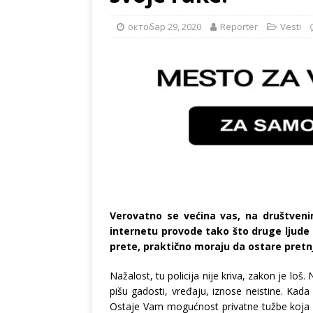
октобар 29, 2020
Reporter
Vesti
Verovatno se većina vas, na društven
internetu provode tako što druge ljude ma
prete, praktično moraju da ostare pretnj
Nažalost, tu policija nije kriva, zakon je lo
pišu gadosti, vređaju, iznose neistine. Kada 
Ostaje Vam mogućnost privatne tužbe koja d