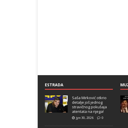
ESTRADA
MU
Saša Mirković otkrio
detalje još jednog
stravičnog pokušaja
atentata na njega!
јун 30, 2026
0