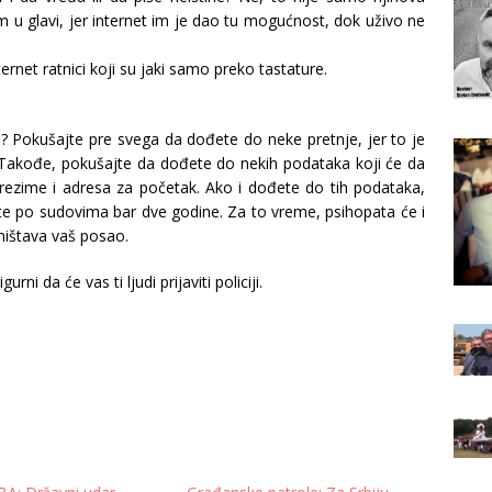
 u glavi, jer internet im je dao tu mogućnost, dok uživo ne
ernet ratnici koji su jaki samo preko tastature.
? Pokušajte pre svega da dođete do neke pretnje, jer to je
je. Takođe, pokušajte da dođete do nekih podataka koji će da
zime i adresa za početak. Ako i dođete do tih podataka,
te po sudovima bar dve godine. Za to vreme, psihopata će i
uništava vaš posao.
ni da će vas ti ljudi prijaviti policiji.