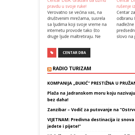
Centar DBA: Građani da uzmu
Centar D
pravdu u svoje ruke!
rušenje i
Verovatno se većina vas, na
Centar za
društvenim mrežama, susrela
odbranu 
sa ljudima koji svoje vreme na
nadležne 
internetu provode tako što
predsedn
druge ljude maltretiraju. Ne
slovo na 
prete, pišu gadosti i neistine, ali i
dnevnoj 
da prete, praktično moraju da
odgovorni
CENTAR DBA
ostare pretnje da bi policija
procesui
reagovala. Nažalost, tu policija
je do sad
nije kriva, zakon je loš. Naime,
određenih
RADIO TURIZAM
često…
kada se s
KOMPANIJA „ĐUKIĆ“ PRESTIŽNA U PRUŽA
Plaža na Jadranskom moru koju nazivaju „
bez daha!
Zanzibar – Vodič za putovanje na ’’Ostrvo
VIJETNAM: Predivna destinacija iz snova 
jedete i pijete!“