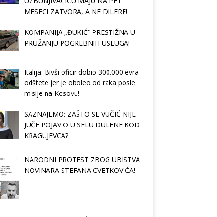
UZBUNJIVAČICU MAJU NA PET
MESECI ZATVORA, A NE DILERE!
KOMPANIJA „ĐUKIĆ“ PRESTIŽNA U
PRUŽANJU POGREBNIH USLUGA!
Italija: Bivši oficir dobio 300.000 evra
odštete jer je oboleo od raka posle
misije na Kosovu!
SAZNAJEMO: ZAŠTO SE VUČIĆ NIJE
JUČE POJAVIO U SELU DULENE KOD
KRAGUJEVCA?
NARODNI PROTEST ZBOG UBISTVA
NOVINARA STEFANA CVETKOVIĆA!