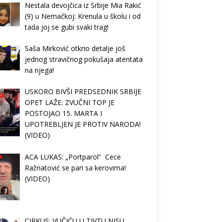
Nestala devojčica iz Srbije Mia Rakić
(9) u Nemačkoj: Krenula u školu i od
tada joj se gubi svaki trag!
Saša Mirković otkrio detalje još
jednog stravičnog pokušaja atentata
na njega!
USKORO BIVŠI PREDSEDNIK SRBIJE
OPET LAŽE: ZVUČNI TOP JE
POSTOJAO 15. MARTA I
UPOTREBLJEN JE PROTIV NARODA!
(VIDEO)
ACA LUKAS: „Portparol“ Cece
Ražnatović se pari sa kerovima!
(VIDEO)
CIRKUS: VUČIĆU U TIVTU NISU