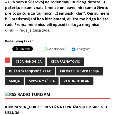
– Bila sam u Šilerovoj na rođendanu Dućinog deteta. U
početku nisam znala čime se oni bave, niti sam u životu
pre toga čula za taj moćni „Zemunski klan“. Oni su meni
bili predstavljeni kao biznismeni, ali šta me briga ko šta
radi. Prema meni nisu bili opasni i nikoga mog nisu
dirali.
– rekla je Ceca tada.
Podeli ovaj tekst:
WhatsApp
Telegram
CECA NANOGICA
CECA RAŽNATOVIĆ
DUŠAN SPASOJEVIĆ ŠIPTAR
MILORAD ULEMEK LEGIJA
SABLJA
SRPSKA MAĆEHA
ZEMUNSKI KLAN
RADIO TURIZAM
KOMPANIJA „ĐUKIĆ“ PRESTIŽNA U PRUŽANJU POGREBNIH
USLUGA!