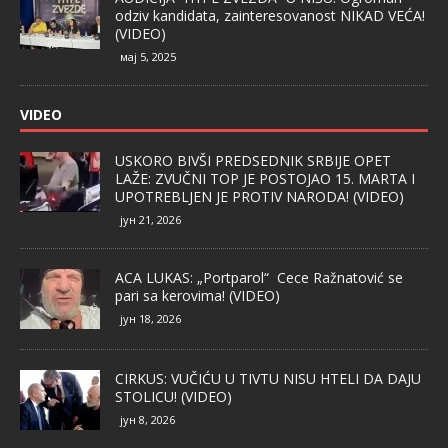
odziv kandidata, zainteresovanost NIKAD VEĆA!
(VIDEO)
мај 5, 2025
VIDEO
USKORO BIVŠI PREDSEDNIK SRBIJE OPET
LAŽE: ZVUČNI TOP JE POSTOJAO 15. MARTA I
UPOTREBLJEN JE PROTIV NARODA! (VIDEO)
јун 21, 2026
ACA LUKAS: „Portparol“ Cece Ražnatović se
pari sa kerovima! (VIDEO)
јун 18, 2026
CIRKUS: VUČIĆU U TIVTU NISU HTELI DA DAJU
STOLICU! (VIDEO)
јун 8, 2026