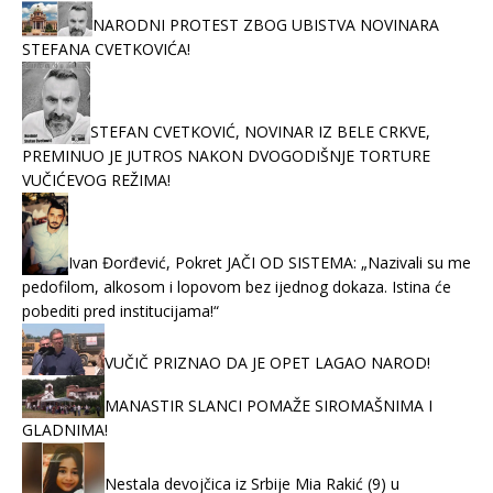
NARODNI PROTEST ZBOG UBISTVA NOVINARA
STEFANA CVETKOVIĆA!
STEFAN CVETKOVIĆ, NOVINAR IZ BELE CRKVE,
PREMINUO JE JUTROS NAKON DVOGODIŠNJE TORTURE
VUČIĆEVOG REŽIMA!
Ivan Đorđević, Pokret JAČI OD SISTEMA: „Nazivali su me
pedofilom, alkosom i lopovom bez ijednog dokaza. Istina će
pobediti pred institucijama!“
VUČIČ PRIZNAO DA JE OPET LAGAO NAROD!
MANASTIR SLANCI POMAŽE SIROMAŠNIMA I
GLADNIMA!
Nestala devojčica iz Srbije Mia Rakić (9) u