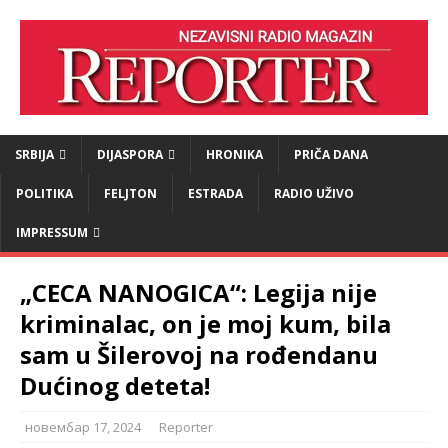
SRBIJA
DIJASPORA
HRONIKA
PRIČA DANA
POLITIKA
FELJTON
ESTRADA
RADIO UŽIVO
IMPRESSUM
„CECA NANOGICA“: Legija nije
kriminalac, on je moj kum, bila
sam u Šilerovoj na rođendanu
Dućinog deteta!
новембар 17, 2024
Reporter