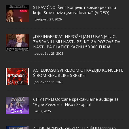
STRAVIČNO: Šerif Konjević napisao pesmu u
kojoj Srbe naziva „smradovima“! (VIDEO)
фебруар 27, 2026
„DESINGERICA“ NEPOŽELJAN U BANJALUCI:
ZABRANILI MU NASTUPE, KO GA POZOVE DA
NASTUPA PLATIĆE KAZNU 50.000 EURA!
децембар 23, 2025
ACI LUKASU SVI REDOM OTKAZUJU KONCERTE
ŠIROM REPUBLIKE SRPSKE!
децембар 11, 2025
CITY HYPE! Održane spektakularne audicije za
“Hype Zvezde” u Nišu i Skoplju!
мај 7, 2025
AUDICIJA “HYPE ZVEZDA” U NIŠU! Ogroman