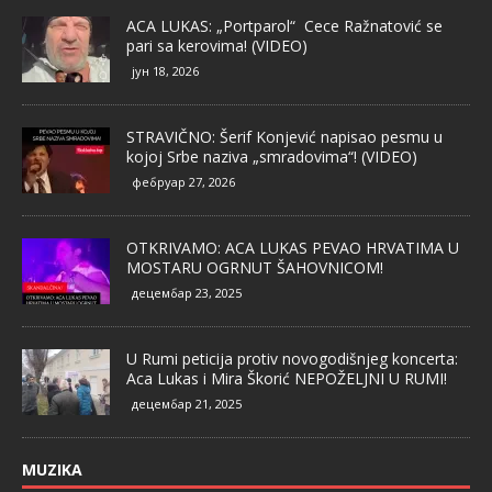
ACA LUKAS: „Portparol“ Cece Ražnatović se
pari sa kerovima! (VIDEO)
јун 18, 2026
STRAVIČNO: Šerif Konjević napisao pesmu u
kojoj Srbe naziva „smradovima“! (VIDEO)
фебруар 27, 2026
OTKRIVAMO: ACA LUKAS PEVAO HRVATIMA U
MOSTARU OGRNUT ŠAHOVNICOM!
децембар 23, 2025
U Rumi peticija protiv novogodišnjeg koncerta:
Aca Lukas i Mira Škorić NEPOŽELJNI U RUMI!
децембар 21, 2025
MUZIKA