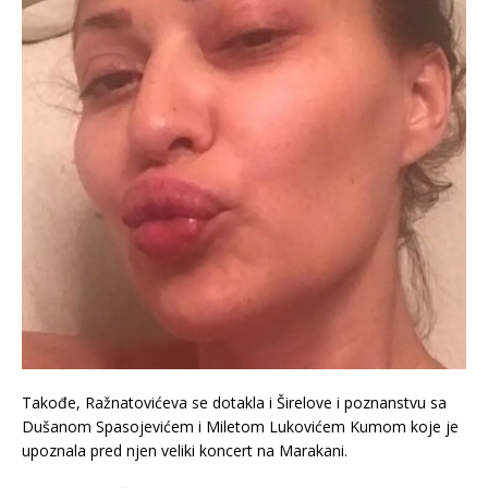
Takođe, Ražnatovićeva se dotakla i Širelove i poznanstvu sa
Dušanom Spasojevićem i Miletom Lukovićem Kumom koje je
upoznala pred njen veliki koncert na Marakani.