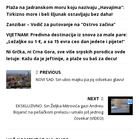
Plaža na Jadranskom moru koju nazivaju „Havajima“:
Tirkizno more i beli šljunak ostavljaju bez daha!
Zanzibar – Vodič za putovanje na ’’Ostrvo začina’’
VIJETNAM: Predivna destinacija iz snova za male pare:
„Ležaljke su 1 €, a sa 15 evra ceo dan jedete i pijete!“
Ni Grčka, ni Crna Gora, sve više srpskih porodica ovde
letuje: Kažu da je jeftinije, a plaže su baš za decu!
PREVIOUS
NOVI SAD: Sin ubio majku pa joj odsekao glavu!
NEXT
EKSKLUZIVNO: Sin Željka Mitrovića gazi Andreu
Bojanić na pešačkom prelazu i umalo još jednog
čoveka! (VIDEO)