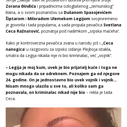
Zorana Đinđića
i pripadnicima ozloglašenog „zemunskog“
klana, a o svom poznanstvu sa
Dušanom Spasojevićem
Šiptarom
i
Miloradom Ulemekom Legijom
svojevremeno
je govorila i tada popularna, a sada propala pevačica
Svetlana
Ceca Ražnatović
, poznatija pod nadimkom „srpska maćeha“.
Kako je kontroverzna pevačica zvana u narodu još i „
Ceca
nanogica
‘ u razgovoru za srpsko izdanje Plejboja istakla,
smatra da Legija nikada nije ni bio kriminalac, već „vojnik“.
– Legija je moj kum, uvek je bio prijatelj kuće i toga ne
mogu nikada da se odreknem. Poznajem ga od njegove
24. godine. On je jednostavno bio uvek vojnik i vojnik…
Nisam mnogo ulazila u sve to, ali koliko sam ga
poznavala, on kriminalac nikad nije bio
– rekla je tada
Ceca.