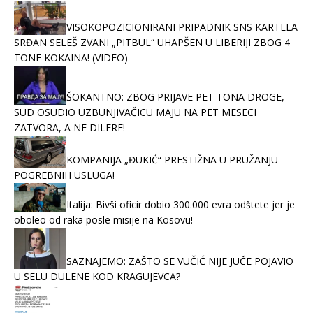
VISOKOPOZICIONIRANI PRIPADNIK SNS KARTELA
SRĐAN SELEŠ ZVANI „PITBUL“ UHAPŠEN U LIBERIJI ZBOG 4
TONE KOKAINA! (VIDEO)
ŠOKANTNO: ZBOG PRIJAVE PET TONA DROGE,
SUD OSUDIO UZBUNJIVAČICU MAJU NA PET MESECI
ZATVORA, A NE DILERE!
KOMPANIJA „ĐUKIĆ“ PRESTIŽNA U PRUŽANJU
POGREBNIH USLUGA!
Italija: Bivši oficir dobio 300.000 evra odštete jer je
oboleo od raka posle misije na Kosovu!
SAZNAJEMO: ZAŠTO SE VUČIĆ NIJE JUČE POJAVIO
U SELU DULENE KOD KRAGUJEVCA?