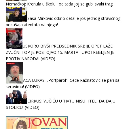
Nemačkoj: Krenula u školu i od tada joj se gubi svaki trag!
Saša Mirković otkrio detalje još jednog stravičnog
pokušaja atentata na njega!
USKORO BIVŠI PREDSEDNIK SRBIJE OPET LAŽE:
ZVUČNI TOP JE POSTOJAO 15. MARTA I UPOTREBLJEN JE
PROTIV NARODA! (VIDEO)
ACA LUKAS: „Portparol“ Cece Ražnatović se pari sa
kerovima! (VIDEO)
CIRKUS: VUČIĆU U TIVTU NISU HTELI DA DAJU
STOLICU! (VIDEO)