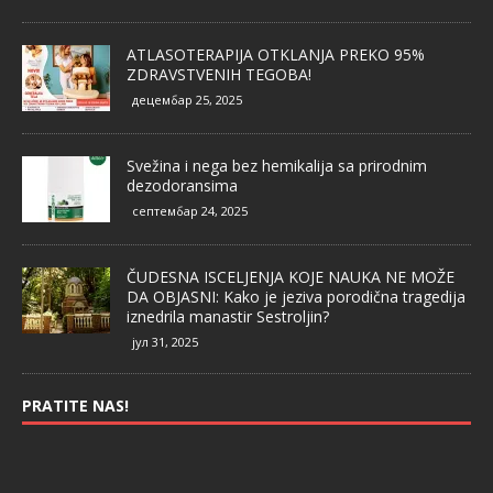
ATLASOTERAPIJA OTKLANJA PREKO 95%
ZDRAVSTVENIH TEGOBA!
децембар 25, 2025
Svežina i nega bez hemikalija sa prirodnim
dezodoransima
септембар 24, 2025
ČUDESNA ISCELJENJA KOJE NAUKA NE MOŽE
DA OBJASNI: Kako je jeziva porodična tragedija
iznedrila manastir Sestroljin?
јул 31, 2025
PRATITE NAS!