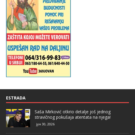
ESTRADA
Saša Mirković otkrio detalje još jednog
stravičnog pokušaja atentata na njega!
јун 30, 2026