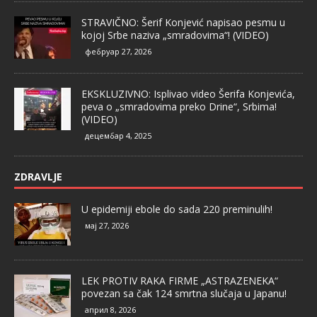
STRAVIČNO: Šerif Konjević napisao pesmu u
kojoj Srbe naziva „smradovima“! (VIDEO)
фебруар 27, 2026
EKSKLUZIVNO: Isplivao video Šerifa Konjevića,
peva o „smradovima preko Drine“, Srbima!
(VIDEO)
децембар 4, 2025
ZDRAVLJE
U epidemiji ebole do sada 220 preminulih!
мај 27, 2026
LEK PROTIV RAKA FIRME „ASTRAZENEKA“
povezan sa čak 124 smrtna slučaja u Japanu!
април 8, 2026