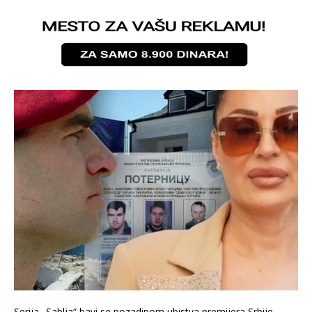
Serija „Sablja“ bavi se pozadinom ubistva premijera Srbije