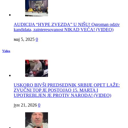
AUDICIJA “HYPE ZVEZDA” U NIŠU! Ogroman odziv
kandidata, zainteresovanost NIKAD VEĆA! (VIDEO)
мај 5, 2025
0
Video
USKORO BIVŠI PREDSEDNIK SRBIJE OPET LAŽE:
ZVUČNI TOP JE POSTOJAO 15. MARTA I
UPOTREBLJEN JE PROTIV NARODA! (VIDEO)
јун 21, 2026
0