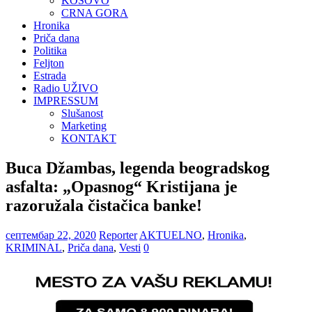
KOSOVO
CRNA GORA
Hronika
Priča dana
Politika
Feljton
Estrada
Radio UŽIVO
IMPRESSUM
Slušanost
Marketing
KONTAKT
Buca Džambas, legenda beogradskog
asfalta: „Opasnog“ Kristijana je
razoružala čistačica banke!
септембар 22, 2020
Reporter
AKTUELNO
,
Hronika
,
KRIMINAL
,
Priča dana
,
Vesti
0