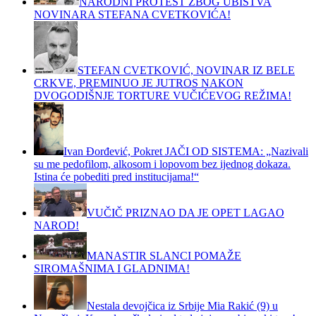
NARODNI PROTEST ZBOG UBISTVA
NOVINARA STEFANA CVETKOVIĆA!
STEFAN CVETKOVIĆ, NOVINAR IZ BELE
CRKVE, PREMINUO JE JUTROS NAKON
DVOGODIŠNJE TORTURE VUČIĆEVOG REŽIMA!
Ivan Đorđević, Pokret JAČI OD SISTEMA: „Nazivali
su me pedofilom, alkosom i lopovom bez ijednog dokaza.
Istina će pobediti pred institucijama!“
VUČIČ PRIZNAO DA JE OPET LAGAO
NAROD!
MANASTIR SLANCI POMAŽE
SIROMAŠNIMA I GLADNIMA!
Nestala devojčica iz Srbije Mia Rakić (9) u