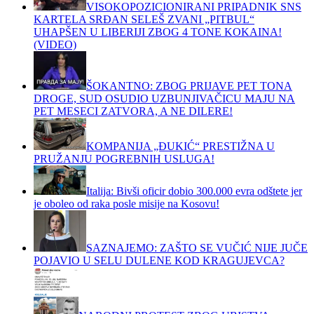
VISOKOPOZICIONIRANI PRIPADNIK SNS
KARTELA SRĐAN SELEŠ ZVANI „PITBUL“
UHAPŠEN U LIBERIJI ZBOG 4 TONE KOKAINA!
(VIDEO)
ŠOKANTNO: ZBOG PRIJAVE PET TONA
DROGE, SUD OSUDIO UZBUNJIVAČICU MAJU NA
PET MESECI ZATVORA, A NE DILERE!
KOMPANIJA „ĐUKIĆ“ PRESTIŽNA U
PRUŽANJU POGREBNIH USLUGA!
Italija: Bivši oficir dobio 300.000 evra odštete jer
je oboleo od raka posle misije na Kosovu!
SAZNAJEMO: ZAŠTO SE VUČIĆ NIJE JUČE
POJAVIO U SELU DULENE KOD KRAGUJEVCA?