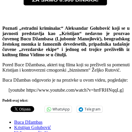
Poznati „estradni kriminalac“ Aleksandar Golubović koji se u
javnosti predstavlja kao „Kristijan“ nedavno je prozvao
čuvenog Bucu Džambasa (Ljubomir Manojlović), beogradskog
žestokog momka iz famoznih devedesetih, pripadnika tadašnje
čuvene „zvezdarske ekipe“ i jednog od trojice preživelih iz
kultnog filma Vidimo se u čitulji.
Pored Buce Džambasa, akteri tog filma koji su preživeli su pomenuti
Kristijan i kontroverzni crnogorski „biznismen“ Željko Rutović.
Buca Džambas odgovorio je na prozivke u ovom videu, pogledajte:
[youtube https://www.youtube.com/watch?v=hrrFRHNqqLg]
Podeli ovaj tekst:
WhatsApp
Telegram
Buca Džambas
Kristijan Golubović