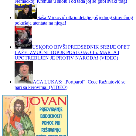
Nemačkoj: Krenula u školu i od tada joj se gubi svaki trag!
Saša Mirković otkrio detalje još jednog stravičnog
pokušaja atentata na njega!
USKORO BIVŠI PREDSEDNIK SRBIJE OPET
LAŽE: ZVUČNI TOP JE POSTOJAO 15. MARTA I
UPOTREBLJEN JE PROTIV NARODA! (VIDEO)
ACA LUKAS: „Portparol“ Cece Ražnatović se
pari sa kerovima! (VIDEO)