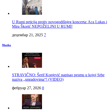
U Rumi peticija protiv novogodišnjeg koncerta: Aca Lukas i
Mira Škorić NEPOŽELJNI U RUMI!
децембар 21, 2025
7
Muzika
STRAVIČNO: Šerif Konjević napisao pesmu u kojoj Srbe
naziva „smradovima“! (VIDEO)
фебруар 27, 2026
0