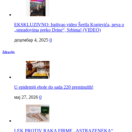
EKSKLUZIVNO: Isplivao video Šerifa Konjevića, peva o
„smradovima preko Drine“, Srbima! (VIDEO)
децембар 4, 2025
0
Zdravlje
U epidemiji ebole do sada 220 preminulih!
мај 27, 2026
0
LEK PROTIV RAKA FIRME „ASTRAZENEKA“