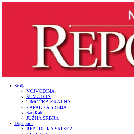
Srbija
VOJVODINA
ŠUMADIJA
TIMOČKA KRAJINA
ZAPADNA SRBIJA
Sandžak
JUŽNA SRBIJA
Dijaspora
REPUBLIKA SRPSKA