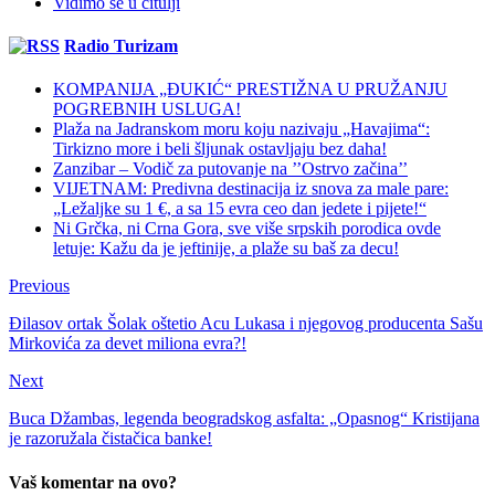
Vidimo se u čitulji
Radio Turizam
KOMPANIJA „ĐUKIĆ“ PRESTIŽNA U PRUŽANJU
POGREBNIH USLUGA!
Plaža na Jadranskom moru koju nazivaju „Havajima“:
Tirkizno more i beli šljunak ostavljaju bez daha!
Zanzibar – Vodič za putovanje na ’’Ostrvo začina’’
VIJETNAM: Predivna destinacija iz snova za male pare:
„Ležaljke su 1 €, a sa 15 evra ceo dan jedete i pijete!“
Ni Grčka, ni Crna Gora, sve više srpskih porodica ovde
letuje: Kažu da je jeftinije, a plaže su baš za decu!
Previous
Đilasov ortak Šolak oštetio Acu Lukasa i njegovog producenta Sašu
Mirkovića za devet miliona evra?!
Next
Buca Džambas, legenda beogradskog asfalta: „Opasnog“ Kristijana
je razoružala čistačica banke!
Vaš komentar na ovo?