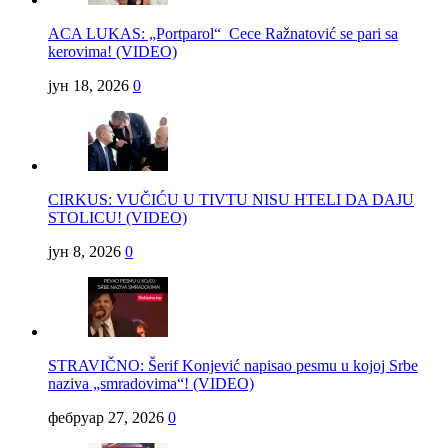
ACA LUKAS: „Portparol“ Cece Ražnatović se pari sa
kerovima! (VIDEO)
јун 18, 2026
0
CIRKUS: VUČIĆU U TIVTU NISU HTELI DA DAJU
STOLICU! (VIDEO)
јун 8, 2026
0
STRAVIČNO: Šerif Konjević napisao pesmu u kojoj Srbe
naziva „smradovima“! (VIDEO)
фебруар 27, 2026
0