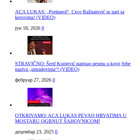
ACA LUKAS: „Portparol“ Cece Ražnatović se pari sa
kerovima! (VIDEO)
јун 18, 2026
0
STRAVIČNO: Šerif Konjević napisao pesmu u kojoj Srbe
naziva „smradovima“! (VIDEO)
фебруар 27, 2026
0
OTKRIVAMO: ACA LUKAS PEVAO HRVATIMA U
MOSTARU OGRNUT ŠAHOVNICOM!
децембар 23, 2025
0