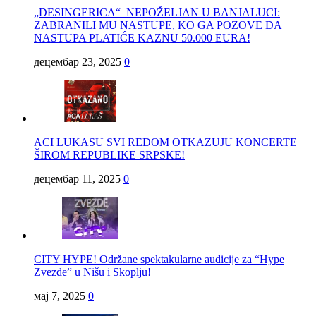
„DESINGERICA“ NEPOŽELJAN U BANJALUCI:
ZABRANILI MU NASTUPE, KO GA POZOVE DA
NASTUPA PLATIĆE KAZNU 50.000 EURA!
децембар 23, 2025
0
ACI LUKASU SVI REDOM OTKAZUJU KONCERTE
ŠIROM REPUBLIKE SRPSKE!
децембар 11, 2025
0
CITY HYPE! Održane spektakularne audicije za “Hype
Zvezde” u Nišu i Skoplju!
мај 7, 2025
0