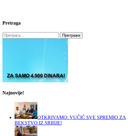
Pretraga
Претрага
за:
Najnovije!
OTKRIVAMO: VUČIĆ SVE SPREMIO ZA
BEKSTVO IZ SRBIJE!