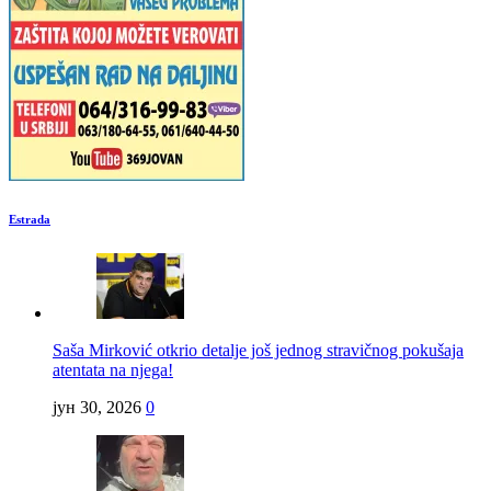
Estrada
Saša Mirković otkrio detalje još jednog stravičnog pokušaja
atentata na njega!
јун 30, 2026
0