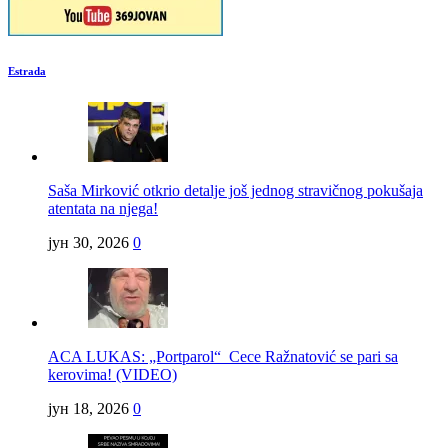
Estrada
Saša Mirković otkrio detalje još jednog stravičnog pokušaja
atentata na njega!
јун 30, 2026
0
ACA LUKAS: „Portparol“ Cece Ražnatović se pari sa
kerovima! (VIDEO)
јун 18, 2026
0