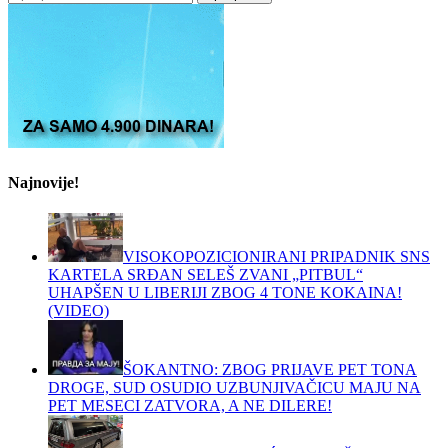
за:
Najnovije!
VISOKOPOZICIONIRANI PRIPADNIK SNS
KARTELA SRĐAN SELEŠ ZVANI „PITBUL“
UHAPŠEN U LIBERIJI ZBOG 4 TONE KOKAINA!
(VIDEO)
ŠOKANTNO: ZBOG PRIJAVE PET TONA
DROGE, SUD OSUDIO UZBUNJIVAČICU MAJU NA
PET MESECI ZATVORA, A NE DILERE!