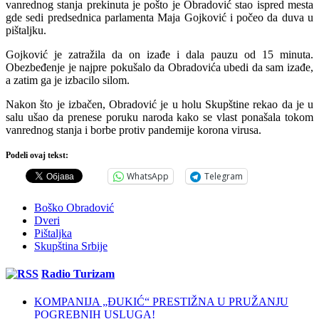
vanrednog stanja prekinuta je pošto je Obradović stao ispred mesta
gde sedi predsednica parlamenta Maja Gojković i počeo da duva u
pištaljku.
Gojković je zatražila da on izađe i dala pauzu od 15 minuta.
Obezbeđenje je najpre pokušalo da Obradovića ubedi da sam izađe,
a zatim ga je izbacilo silom.
Nakon što je izbačen, Obradović je u holu Skupštine rekao da je u
salu ušao da prenese poruku naroda kako se vlast ponašala tokom
vanrednog stanja i borbe protiv pandemije korona virusa.
Podeli ovaj tekst:
WhatsApp
Telegram
Boško Obradović
Dveri
Pištaljka
Skupština Srbije
Radio Turizam
KOMPANIJA „ĐUKIĆ“ PRESTIŽNA U PRUŽANJU
POGREBNIH USLUGA!