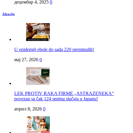
децембар 4, 2025
0
Zdravlje
U epidemiji ebole do sada 220 preminulih!
мај 27, 2026
0
LEK PROTIV RAKA FIRME „ASTRAZENEKA“
povezan sa čak 124 smrtna slučaja u Japanu!
април 8, 2026
0