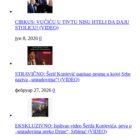
CIRKUS: VUČIĆU U TIVTU NISU HTELI DA DAJU
STOLICU! (VIDEO)
јун 8, 2026
0
STRAVIČNO: Šerif Konjević napisao pesmu u kojoj Srbe
naziva „smradovima“! (VIDEO)
фебруар 27, 2026
0
EKSKLUZIVNO: Isplivao video Šerifa Konjevića, peva o
„smradovima preko Drine“, Srbima! (VIDEO)