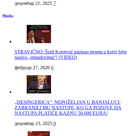
децембар 21, 2025
7
Muzika
STRAVIČNO: Šerif Konjević napisao pesmu u kojoj Srbe
naziva „smradovima“! (VIDEO)
фебруар 27, 2026
0
„DESINGERICA“ NEPOŽELJAN U BANJALUCI:
ZABRANILI MU NASTUPE, KO GA POZOVE DA
NASTUPA PLATIĆE KAZNU 50.000 EURA!
децембар 23, 2025
0