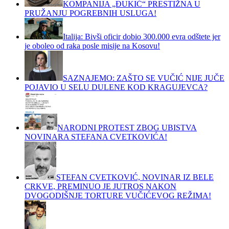
KOMPANIJA „ĐUKIĆ“ PRESTIŽNA U
PRUŽANJU POGREBNIH USLUGA!
Italija: Bivši oficir dobio 300.000 evra odštete jer
je oboleo od raka posle misije na Kosovu!
SAZNAJEMO: ZAŠTO SE VUČIĆ NIJE JUČE
POJAVIO U SELU DULENE KOD KRAGUJEVCA?
NARODNI PROTEST ZBOG UBISTVA
NOVINARA STEFANA CVETKOVIĆA!
STEFAN CVETKOVIĆ, NOVINAR IZ BELE
CRKVE, PREMINUO JE JUTROS NAKON
DVOGODIŠNJE TORTURE VUČIĆEVOG REŽIMA!