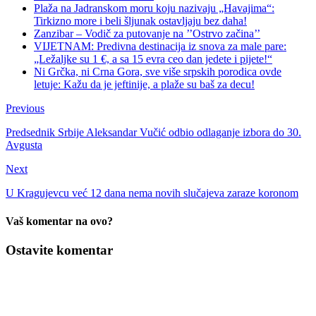
Plaža na Jadranskom moru koju nazivaju „Havajima“:
Tirkizno more i beli šljunak ostavljaju bez daha!
Zanzibar – Vodič za putovanje na ’’Ostrvo začina’’
VIJETNAM: Predivna destinacija iz snova za male pare:
„Ležaljke su 1 €, a sa 15 evra ceo dan jedete i pijete!“
Ni Grčka, ni Crna Gora, sve više srpskih porodica ovde
letuje: Kažu da je jeftinije, a plaže su baš za decu!
Previous
Predsednik Srbije Aleksandar Vučić odbio odlaganje izbora do 30.
Avgusta
Next
U Kragujevcu već 12 dana nema novih slučajeva zaraze koronom
Vaš komentar na ovo?
Ostavite komentar