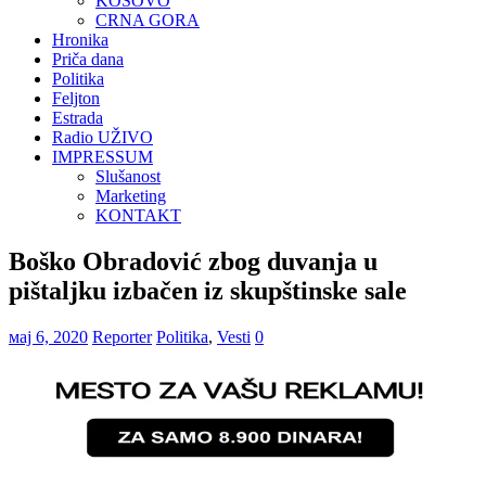
KOSOVO
CRNA GORA
Hronika
Priča dana
Politika
Feljton
Estrada
Radio UŽIVO
IMPRESSUM
Slušanost
Marketing
KONTAKT
Boško Obradović zbog duvanja u
pištaljku izbačen iz skupštinske sale
мај 6, 2020
Reporter
Politika
,
Vesti
0