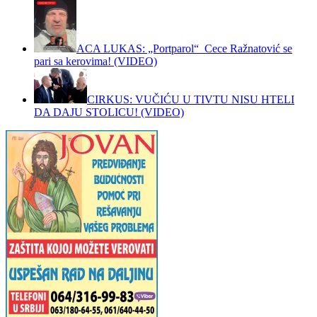
ACA LUKAS: „Portparol“ Cece Ražnatović se
pari sa kerovima! (VIDEO)
CIRKUS: VUČIĆU U TIVTU NISU HTELI
DA DAJU STOLICU! (VIDEO)