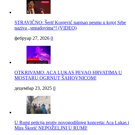
STRAVIČNO: Šerif Konjević napisao pesmu u kojoj Srbe
naziva „smradovima“! (VIDEO)
фебруар 27, 2026
0
OTKRIVAMO: ACA LUKAS PEVAO HRVATIMA U
MOSTARU OGRNUT ŠAHOVNICOM!
децембар 23, 2025
0
U Rumi peticija protiv novogodišnjeg koncerta: Aca Lukas i
Mira Škorić NEPOŽELJNI U RUMI!