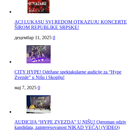
ACI LUKASU SVI REDOM OTKAZUJU KONCERTE
ŠIROM REPUBLIKE SRPSKE!
децембар 11, 2025
0
CITY HYPE! Održane spektakularne audicije za “Hype
Zvezde” u Nišu i Skoplju!
мај 7, 2025
0
AUDICIJA “HYPE ZVEZDA” U NIŠU! Ogroman odziv
kandidata, zainteresovanost NIKAD VEĆA! (VIDEO)