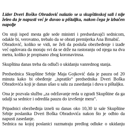
Lider Dveri Boško Obradović nalazio se u skupštinskoj sali i nije
želeo da je napusti već je duvao u pištaljku, nakon čega je izbačen
napolje
On stoji isped mesta gde sede ministri i predsedavajći sednicom,
odakle bi, verovatno, trebalo da se obrati premijerka Ana Brnabić.
Obradović, koliko se vidi, ne želi da posluša obezbeđenje i izađe
već ogdovara da moraju svi da se drže na rastoranju od njega na dva
metra, koliko je propisano zbog koronavirusa.
Skupština danas treba da odluči o ukidanju vanrednog stanja.
Predsednica Skupštine Srbije Maja Gojković dala je pauzu od 20
minuta kako bi obeđenje „ispratilo“ predsednika Dveri Boška
Obradovića koji je danas ušao u salu za zasedanja i duva u pištaljku.
Ona je pozvala službu „za održavanje reda u zgradi Skupštine da ga
udalji sa sednice i odredila pauzu do izvršenje mera“.
Pripadnici obezbeđnja izneli su danas oko 10,30 iz sale Skupštine
Srbije poslanika Dveri Boška Obradovića nakon što je odbio da
napusti zasedanje.
Sednica na kojoj poslanici razmatraju predlog odluke o ukidanju