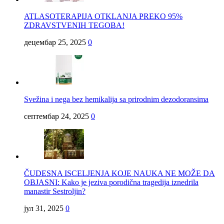
ATLASOTERAPIJA OTKLANJA PREKO 95%
ZDRAVSTVENIH TEGOBA!
децембар 25, 2025
0
Svežina i nega bez hemikalija sa prirodnim dezodoransima
септембар 24, 2025
0
ČUDESNA ISCELJENJA KOJE NAUKA NE MOŽE DA
OBJASNI: Kako je jeziva porodična tragedija iznedrila
manastir Sestroljin?
јул 31, 2025
0