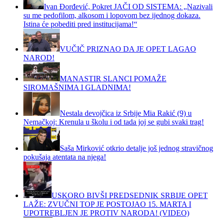
Ivan Đorđević, Pokret JAČI OD SISTEMA: „Nazivali
su me pedofilom, alkosom i lopovom bez ijednog dokaza.
Istina će pobediti pred institucijama!“
VUČIČ PRIZNAO DA JE OPET LAGAO
NAROD!
MANASTIR SLANCI POMAŽE
SIROMAŠNIMA I GLADNIMA!
Nestala devojčica iz Srbije Mia Rakić (9) u
Nemačkoj: Krenula u školu i od tada joj se gubi svaki trag!
Saša Mirković otkrio detalje još jednog stravičnog
pokušaja atentata na njega!
USKORO BIVŠI PREDSEDNIK SRBIJE OPET
LAŽE: ZVUČNI TOP JE POSTOJAO 15. MARTA I
UPOTREBLJEN JE PROTIV NARODA! (VIDEO)