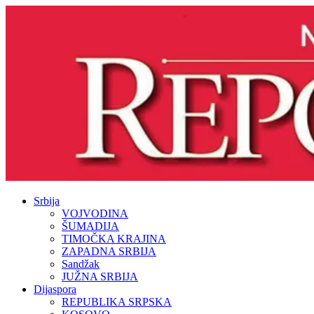
Srbija
VOJVODINA
ŠUMADIJA
TIMOČKA KRAJINA
ZAPADNA SRBIJA
Sandžak
JUŽNA SRBIJA
Dijaspora
REPUBLIKA SRPSKA