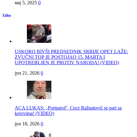
мај 5, 2025
0
Video
USKORO BIVŠI PREDSEDNIK SRBIJE OPET LAŽE:
ZVUČNI TOP JE POSTOJAO 15. MARTA I
UPOTREBLJEN JE PROTIV NARODA! (VIDEO)
јун 21, 2026
0
ACA LUKAS: „Portparol“ Cece Ražnatović se pari sa
kerovima! (VIDEO)
јун 18, 2026
0