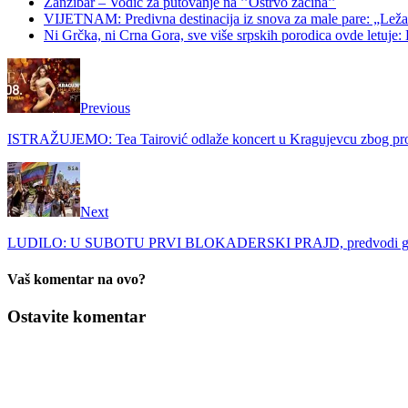
Zanzibar – Vodič za putovanje na ’’Ostrvo začina’’
VIJETNAM: Predivna destinacija iz snova za male pare: „Ležaljk
Ni Grčka, ni Crna Gora, sve više srpskih porodica ovde letuje: K
Previous
ISTRAŽUJEMO: Tea Tairović odlaže koncert u Kragujevcu zbog prote
Next
LUDILO: U SUBOTU PRVI BLOKADERSKI PRAJD, predvodi ga Oliv
Vaš komentar na ovo?
Ostavite komentar