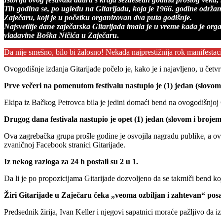
Tih godina se, po ugledu na Gitarijadu, koja je 1966. godine održan
Zaječaru, koji je u početku organizovan dva puta godišnje.
Najsvetlije dane zaječarska Gitarijada imala je u vreme kada je org
vladavine Boška Ničića u Zaječaru
.
Da nije smešno, bilo bi žalosno! Nekada najprestižnija rok manifesta
Ovogodišnje izdanja Gitarijade počelo je, kako je i najavljeno, u četv
Prve večeri na pomenutom festivalu nastupio je (1) jedan (slovo
Ekipa iz Bačkog Petrovca bila je jedini domaći bend na ovogodišnjoj G
Drugog dana festivala nastupio je opet (1) jedan (slovom i bro
Ova zagrebačka grupa prošle godine je osvojila nagradu publike, a ove
zvaničnoj Facebook stranici Gitarijade.
Iz nekog razloga za 24 h postali su 2 u 1.
Da li je po propozicijama Gitarijade dozvoljeno da se takmiči bend koji 
Žiri Gitarijade u Zaječaru čeka „veoma ozbiljan i zahtevan“ pos
Predsednik žirija, Ivan Keller i njegovi sapatnici moraće pažljivo da 