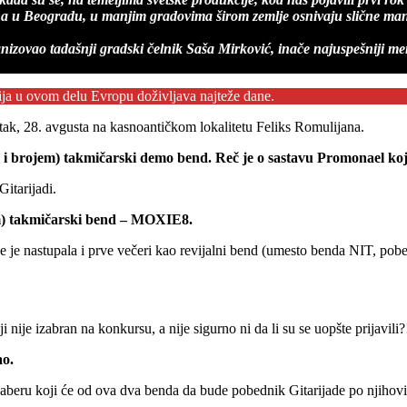
a u Beogradu, u manjim gradovima širom zemlje osnivaju slične manifes
anizovao tadašnji gradski čelnik Saša Mirković, inače najuspešniji me
cija u ovom delu Evropu doživljava najteže dane.
rtak, 28. avgusta na kasnoantičkom lokalitetu Feliks Romulijana.
m i brojem) takmičarski demo bend. Reč je o sastavu Promonael ko
itarijadi.
jem) takmičarski bend – MOXIE8.
 je nastupala i prve večeri kao revijalni bend (umesto benda NIT, pobed
nije izabran na konkursu, a nije sigurno ni da li su se uopšte prijavili?
ao.
izaberu koji će od ova dva benda da bude pobednik Gitarijade po njihovi