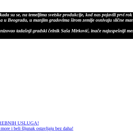
, kada su se, na temeljima svetske produkcije, kod nas pojavili prvi r
a u Beogradu, u manjim gradovima širom zemlje osnivaju slične manifes
anizovao tadašnji gradski čelnik Saša Mirković, inače najuspešniji me
REBNIH USLUGA!
ore i beli šljunak ostavljaju bez daha!