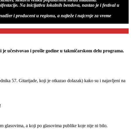
tacije. Na inicijativu lokalnih bendova, nastao je i festival u
nadžer i producent u regionu, a najteže i najcrnje za vreme
ji je učestvovao i prošle godine u takmičarskom delu programa.
nika 57. Gitarijade, koji je otkazao dolazak) kako su i najavljeni na
!
m glasovima, a koji po glasovima publike koje nije ni bilo.