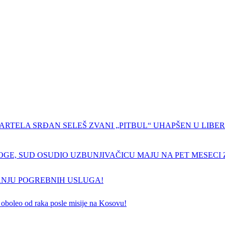
ARTELA SRĐAN SELEŠ ZVANI „PITBUL“ UHAPŠEN U LIBERI
GE, SUD OSUDIO UZBUNJIVAČICU MAJU NA PET MESECI Z
ANJU POGREBNIH USLUGA!
 je oboleo od raka posle misije na Kosovu!