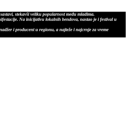
ok sastavi, stekavši veliku popularnost među mladima.
tacije. Na inicijativu lokalnih bendova, nastao je i festival u
nadžer i producent u regionu, a najteže i najcrnje za vreme