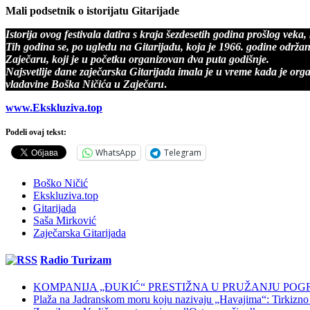
Mali podsetnik o istorijatu Gitarijade
Istorija ovog festivala datira s kraja šezdesetih godina prošlog veka
Tih godina se, po ugledu na Gitarijadu, koja je 1966. godine održan
Zaječaru, koji je u početku organizovan dva puta godišnje.
Najsvetlije dane zaječarska Gitarijada imala je u vreme kada je org
vladavine Boška Ničića u Zaječaru
.
www.Ekskluziva.top
Podeli ovaj tekst:
WhatsApp
Telegram
Boško Ničić
Ekskluziva.top
Gitarijada
Saša Mirković
Zaječarska Gitarijada
Radio Turizam
KOMPANIJA „ĐUKIĆ“ PRESTIŽNA U PRUŽANJU POG
Plaža na Jadranskom moru koju nazivaju „Havajima“: Tirkizno m