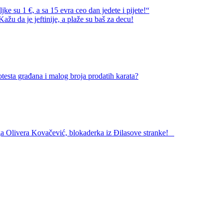
e su 1 €, a sa 15 evra ceo dan jedete i pijete!“
ažu da je jeftinije, a plaže su baš za decu!
sta građana i malog broja prodatih karata?
era Kovačević, blokaderka iz Đilasove stranke!