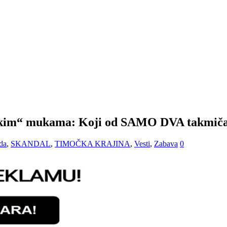
eškim“ mukama: Koji od SAMO DVA takmiča
da
,
SKANDAL
,
TIMOČKA KRAJINA
,
Vesti
,
Zabava
0