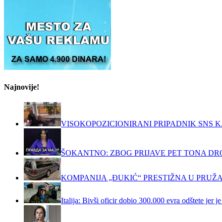
за:
Najnovije!
VISOKOPOZICIONIRANI PRIPADNIK SNS K
ŠOKANTNO: ZBOG PRIJAVE PET TONA DRO
KOMPANIJA „ĐUKIĆ“ PRESTIŽNA U PRUŽ
Italija: Bivši oficir dobio 300.000 evra odštete jer