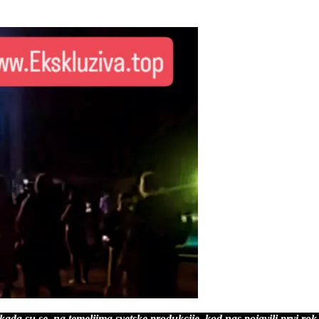
, kada su se, na temeljima svetske produkcije, kod nas pojavili prvi r