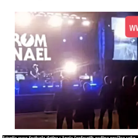
Istorija ovog festivala datira s kraja šezdesetih godina prošlog veka