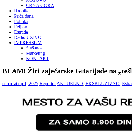
KOSOVO
CRNA GORA
Hronika
Priča dana
Politika
Feljton
Estrada
Radio UŽIVO
IMPRESSUM
Slušanost
Marketing
KONTAKT
BLAM! Žiri zaječarske Gitarijade na „t
септембар 1, 2025
Reporter
AKTUELNO
,
EKSKLUZIVNO
,
Estra