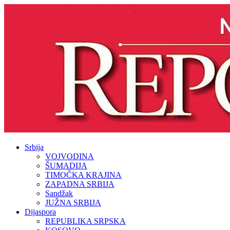
Srbija
VOJVODINA
ŠUMADIJA
TIMOČKA KRAJINA
ZAPADNA SRBIJA
Sandžak
JUŽNA SRBIJA
Dijaspora
REPUBLIKA SRPSKA