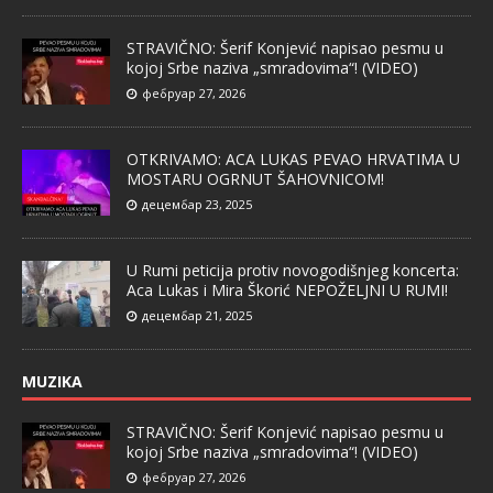
STRAVIČNO: Šerif Konjević napisao pesmu u
kojoj Srbe naziva „smradovima“! (VIDEO)
фебруар 27, 2026
OTKRIVAMO: ACA LUKAS PEVAO HRVATIMA U
MOSTARU OGRNUT ŠAHOVNICOM!
децембар 23, 2025
U Rumi peticija protiv novogodišnjeg koncerta:
Aca Lukas i Mira Škorić NEPOŽELJNI U RUMI!
децембар 21, 2025
MUZIKA
STRAVIČNO: Šerif Konjević napisao pesmu u
kojoj Srbe naziva „smradovima“! (VIDEO)
фебруар 27, 2026