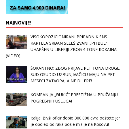
NAJNOVIJE!
VISOKOPOZICIONIRANI PRIPADNIK SNS
KARTELA SRĐAN SELEŠ ZVANI „PITBUL“
UHAPŠEN U LIBERIJI ZBOG 4 TONE KOKAINA!
(VIDEO)
ŠOKANTNO: ZBOG PRIJAVE PET TONA DROGE,
SUD OSUDIO UZBUNJIVAČICU MAJU NA PET
MESECI ZATVORA, A NE DILERE!
KOMPANIJA „ĐUKIĆ“ PRESTIŽNA U PRUŽANJU
POGREBNIH USLUGA!
Italija: Bivši oficir dobio 300.000 evra odštete jer
je oboleo od raka posle misije na Kosovu!