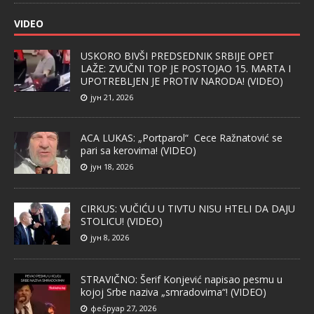
VIDEO
USKORO BIVŠI PREDSEDNIK SRBIJE OPET
LAŽE: ZVUČNI TOP JE POSTOJAO 15. MARTA I
UPOTREBLJEN JE PROTIV NARODA! (VIDEO)
јун 21, 2026
ACA LUKAS: „Portparol“ Cece Ražnatović se
pari sa kerovima! (VIDEO)
јун 18, 2026
CIRKUS: VUČIĆU U TIVTU NISU HTELI DA DAJU
STOLICU! (VIDEO)
јун 8, 2026
STRAVIČNO: Šerif Konjević napisao pesmu u
kojoj Srbe naziva „smradovima“! (VIDEO)
фебруар 27, 2026