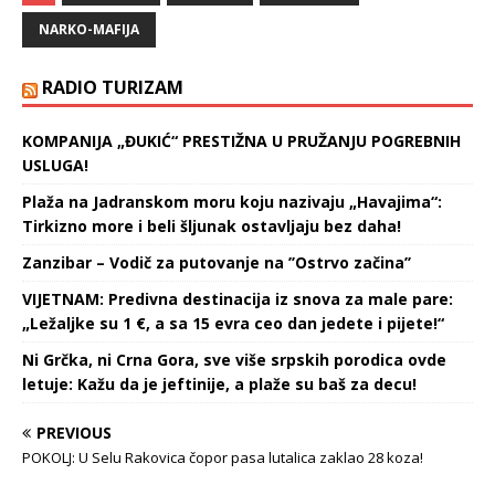
Uprave kriminalističke
NARKO-MAFIJA
policije, kao i Tužilaštvo za
organizovani kriminal,
tokom 2020. i 2021.
RADIO TURIZAM
godine zaplenjeno je 2,6
tona kokaina i uhapšen 61
KOMPANIJA „ĐUKIĆ“ PRESTIŽNA U PRUŽANJU POGREBNIH
pripadnik organizovane
USLUGA!
kriminalne grupe. Akcije
su…
Plaža na Jadranskom moru koju nazivaju „Havajima“:
Tirkizno more i beli šljunak ostavljaju bez daha!
Zanzibar – Vodič za putovanje na ’’Ostrvo začina’’
VIJETNAM: Predivna destinacija iz snova za male pare:
„Ležaljke su 1 €, a sa 15 evra ceo dan jedete i pijete!“
Ni Grčka, ni Crna Gora, sve više srpskih porodica ovde
letuje: Kažu da je jeftinije, a plaže su baš za decu!
PREVIOUS
POKOLJ: U Selu Rakovica čopor pasa lutalica zaklao 28 koza!