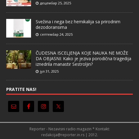
децембар 25, 2025
Svežina i nega bez hemikalija sa prirodnim
dezodoransima
септембар 24, 2025
ČUDESNA ISCELJENJA KOJE NAUKA NE MOŽE
DA OBJASNI: Kako je jeziva porodična tragedija
iznedrila manastir Sestroljin?
јул 31, 2025
PRATITE NAS!
Reporter - Nezavisni radio magazin * Kontakt:
redakcija@reporter.in.rs | 2012.