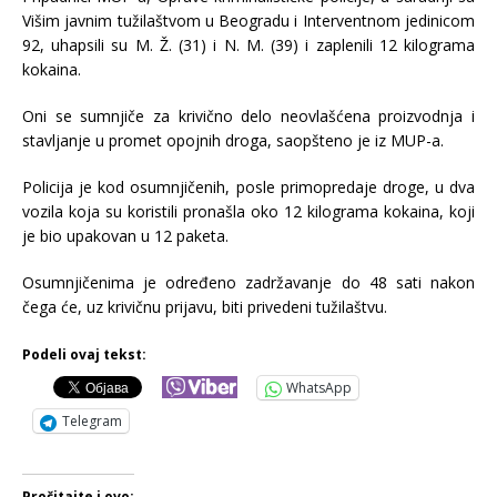
Višim javnim tužilaštvom u Beogradu i Interventnom jedinicom
92, uhapsili su M. Ž. (31) i N. M. (39) i zaplenili 12 kilograma
kokaina.
Oni se sumnjiče za krivično delo neovlašćena proizvodnja i
stavljanje u promet opojnih droga, saopšteno je iz MUP-a.
Policija je kod osumnjičenih, posle primopredaje droge, u dva
vozila koja su koristili pronašla oko 12 kilograma kokaina, koji
je bio upakovan u 12 paketa.
Osumnjičenima je određeno zadržavanje do 48 sati nakon
čega će, uz krivičnu prijavu, biti privedeni tužilaštvu.
Podeli ovaj tekst:
WhatsApp
Telegram
Pročitajte i ovo: