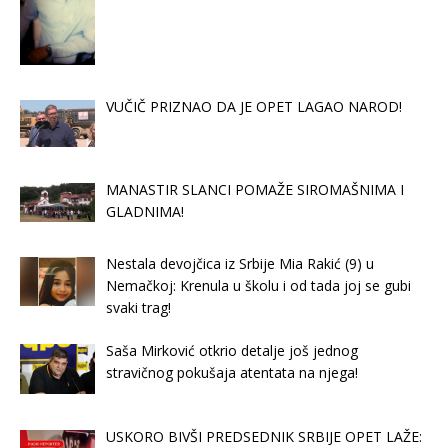
VUČIČ PRIZNAO DA JE OPET LAGAO NAROD!
MANASTIR SLANCI POMAŽE SIROMAŠNIMA I
GLADNIMA!
Nestala devojčica iz Srbije Mia Rakić (9) u
Nemačkoj: Krenula u školu i od tada joj se gubi
svaki trag!
Saša Mirković otkrio detalje još jednog
stravičnog pokušaja atentata na njega!
USKORO BIVŠI PREDSEDNIK SRBIJE OPET LAŽE: