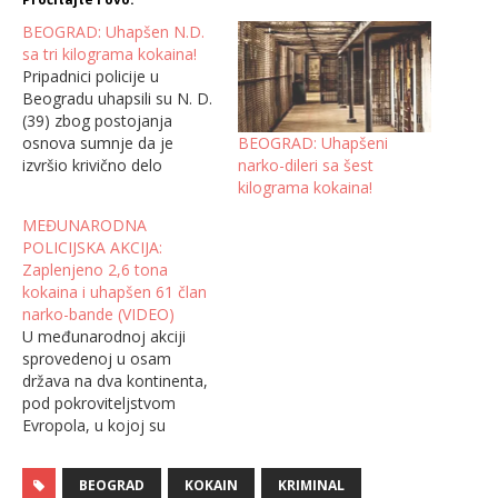
BEOGRAD: Uhapšen N.D.
sa tri kilograma kokaina!
Pripadnici policije u
Beogradu uhapsili su N. D.
(39) zbog postojanja
BEOGRAD: Uhapšeni
osnova sumnje da je
narko-dileri sa šest
izvršio krivično delo
kilograma kokaina!
neovlašćena proizvodnja i
stavljanje u promet
MEĐUNARODNA
opojnih droga.Policija je
POLICIJSKA AKCIJA:
na parkingu u Surčinu u
Zaplenjeno 2,6 tona
kombiju marke "reno", koji
kokaina i uhapšen 61 član
koristi osumnjičeni, u
narko-bande (VIDEO)
tovarnom delu pronašla i
U međunarodnoj akciji
zaplenila oko tri kilograma
sprovedenoj u osam
kokaina i kilogram…
država na dva kontinenta,
pod pokroviteljstvom
Evropola, u kojoj su
aktivno učešće uzeli i
pripadnici Ministarstva
BEOGRAD
KOKAIN
KRIMINAL
unutrašnjih poslova,