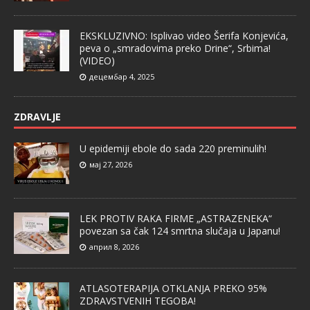
EKSKLUZIVNO: Isplivao video Šerifa Konjevića,
peva o „smradovima preko Drine“, Srbima!
(VIDEO)
децембар 4, 2025
ZDRAVLJE
U epidemiji ebole do sada 220 preminulih!
мај 27, 2026
LEK PROTIV RAKA FIRME „ASTRAZENEKA“
povezan sa čak 124 smrtna slučaja u Japanu!
април 8, 2026
ATLASOTERAPIJA OTKLANJA PREKO 95%
ZDRAVSTVENIH TEGOBA!