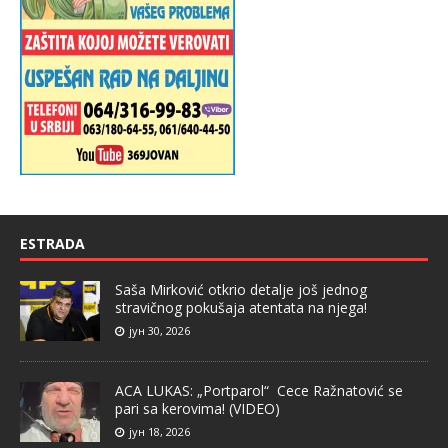
ESTRADA
Saša Mirković otkrio detalje još jednog
stravičnog pokušaja atentata na njega!
јун 30, 2026
ACA LUKAS: „Portparol“ Cece Ražnatović se
pari sa kerovima! (VIDEO)
јун 18, 2026