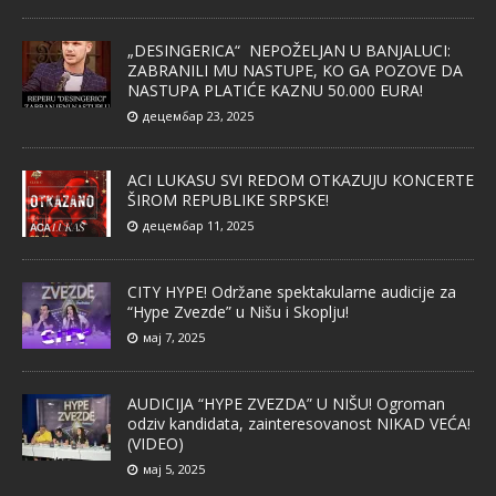
„DESINGERICA“ NEPOŽELJAN U BANJALUCI:
ZABRANILI MU NASTUPE, KO GA POZOVE DA
NASTUPA PLATIĆE KAZNU 50.000 EURA!
децембар 23, 2025
ACI LUKASU SVI REDOM OTKAZUJU KONCERTE
ŠIROM REPUBLIKE SRPSKE!
децембар 11, 2025
CITY HYPE! Održane spektakularne audicije za
“Hype Zvezde” u Nišu i Skoplju!
мај 7, 2025
AUDICIJA “HYPE ZVEZDA” U NIŠU! Ogroman
odziv kandidata, zainteresovanost NIKAD VEĆA!
(VIDEO)
мај 5, 2025