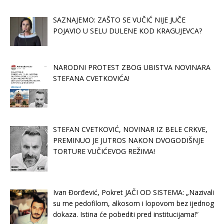
SAZNAJEMO: ZAŠTO SE VUČIĆ NIJE JUČE
POJAVIO U SELU DULENE KOD KRAGUJEVCA?
NARODNI PROTEST ZBOG UBISTVA NOVINARA
STEFANA CVETKOVIĆA!
STEFAN CVETKOVIĆ, NOVINAR IZ BELE CRKVE,
PREMINUO JE JUTROS NAKON DVOGODIŠNJE
TORTURE VUČIĆEVOG REŽIMA!
Ivan Đorđević, Pokret JAČI OD SISTEMA: „Nazivali
su me pedofilom, alkosom i lopovom bez ijednog
dokaza. Istina će pobediti pred institucijama!“