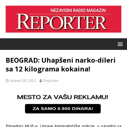
BEOGRAD: Uhapšeni narko-dileri
sa 12 kilograma kokaina!
април 28, 2023
Reporter
Pripadnici MUP-a, Uprave kriminalističke policije, u saradnji sa