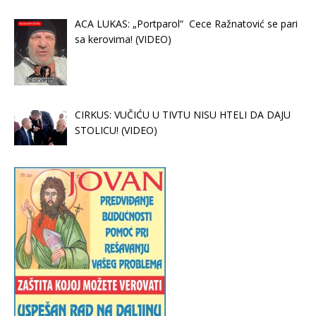
ACA LUKAS: „Portparol“ Cece Ražnatović se pari
sa kerovima! (VIDEO)
CIRKUS: VUČIĆU U TIVTU NISU HTELI DA DAJU
STOLICU! (VIDEO)