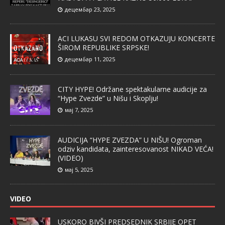
децембар 23, 2025
ACI LUKASU SVI REDOM OTKAZUJU KONCERTE
ŠIROM REPUBLIKE SRPSKE!
децембар 11, 2025
CITY HYPE! Održane spektakularne audicije za
“Hype Zvezde” u Nišu i Skoplju!
мај 7, 2025
AUDICIJA “HYPE ZVEZDA” U NIŠU! Ogroman
odziv kandidata, zainteresovanost NIKAD VEĆA!
(VIDEO)
мај 5, 2025
VIDEO
USKORO BIVŠI PREDSEDNIK SRBIJE OPET