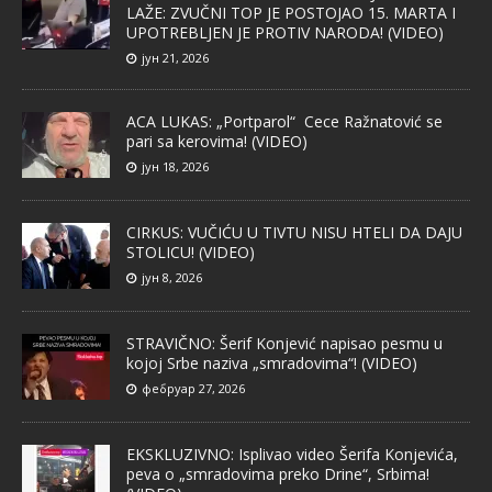
LAŽE: ZVUČNI TOP JE POSTOJAO 15. MARTA I
UPOTREBLJEN JE PROTIV NARODA! (VIDEO)
јун 21, 2026
ACA LUKAS: „Portparol“ Cece Ražnatović se
pari sa kerovima! (VIDEO)
јун 18, 2026
CIRKUS: VUČIĆU U TIVTU NISU HTELI DA DAJU
STOLICU! (VIDEO)
јун 8, 2026
STRAVIČNO: Šerif Konjević napisao pesmu u
kojoj Srbe naziva „smradovima“! (VIDEO)
фебруар 27, 2026
EKSKLUZIVNO: Isplivao video Šerifa Konjevića,
peva o „smradovima preko Drine“, Srbima!