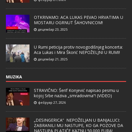
OTKRIVAMO: ACA LUKAS PEVAO HRVATIMA U
MOSTARU OGRNUT ŠAHOVNICOM!
децембар 23, 2025
U Rumi peticija protiv novogodišnjeg koncerta:
Aca Lukas i Mira Škorić NEPOŽELJNI U RUMI!
децембар 21, 2025
MUZIKA
STRAVIČNO: Šerif Konjević napisao pesmu u
kojoj Srbe naziva „smradovima“! (VIDEO)
фебруар 27, 2026
„DESINGERICA“ NEPOŽELJAN U BANJALUCI:
ZABRANILI MU NASTUPE, KO GA POZOVE DA
NASTUPA PLATIĆE KAZNU 50.000 EURA!