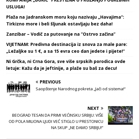
USLUGA!
Plaža na Jadranskom moru koju nazivaju „Havajima“:
Tirkizno more i beli šljunak ostavljaju bez daha!
Zanzibar – Vodič za putovanje na ’’Ostrvo začina’’
VIJETNAM: Predivna destinacija iz snova za male pare:
„Ležaljke su 1 €, a sa 15 evra ceo dan jedete i pijete!“
Ni Grčka, ni Crna Gora, sve više srpskih porodica ovde
letuje: Kažu da je jeftinije, a plaže su baš za decu!
PREVIOUS
Saopštenje Narodnog pokreta „Jači od sistema!“
NEXT
BEOGRAD TESAN DA PRIMI VEĆINSKU SRBIJU: VIŠE
OD POLA MILIONA LJUDI VEĆ STIGLO U PRESTONICU
NA SKUP „NE DAMO SRBIJU!“