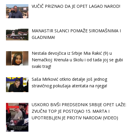
VUČIČ PRIZNAO DA JE OPET LAGAO NAROD!
MANASTIR SLANCI POMAŽE SIROMAŠNIMA I
GLADNIMA!
Nestala devojčica iz Srbije Mia Rakić (9) u
Nemačkoj: Krenula u školu i od tada joj se gubi
svaki trag!
Saša Mirković otkrio detalje još jednog
stravičnog pokušaja atentata na njega!
USKORO BIVŠI PREDSEDNIK SRBIJE OPET LAŽE:
ZVUČNI TOP JE POSTOJAO 15. MARTA I
UPOTREBLJEN JE PROTIV NARODA! (VIDEO)