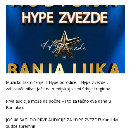
Muzičko takmičenje iz Hype porodice – Hype Zvezde ,
zablistaće nikad jače na medijskoj sceni Srbije i regiona.
Prva audicija može da počne – i to za tačno dva dana u
Banjaluci.
JOŠ 48 SATI DO PRVE AUDICIJE ZA HYPE ZVEZDE! Kandidati,
budite spremni!