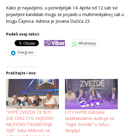
Kako je najavljeno, u ponedjeljak 14. Aprila od 12 sati svi
prijavljeni kandidati mogu se pojaviti u multimedijalnoj sali u
krugu Čajevca. Adresa je Jovana Dučića 23.
Podeli ovaj tekst:
WhatsApp
Telegram
Pročitajte i ovo:
“HYPE ZVEZDE ĆE BITI
CITY HYPE! Održane
SVE ONO ŠTO NIJEDNO
spektakularne audicije za
MUZIČKO TAKMIČENJE
“Hype Zvezde” u Nišu i
NIJE” Saša Mirković se
Skoplju!