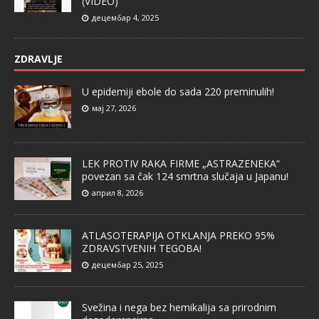
(VIDEO)
децембар 4, 2025
ZDRAVLJE
U epidemiji ebole do sada 220 preminulih!
мај 27, 2026
LEK PROTIV RAKA FIRME „ASTRAZENEKA“
povezan sa čak 124 smrtna slučaja u Japanu!
април 8, 2026
ATLASOTERAPIJA OTKLANJA PREKO 95%
ZDRAVSTVENIH TEGOBA!
децембар 25, 2025
Svežina i nega bez hemikalija sa prirodnim