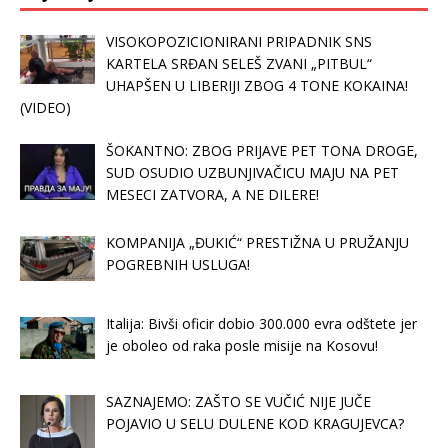
VISOKOPOZICIONIRANI PRIPADNIK SNS
KARTELA SRĐAN SELEŠ ZVANI „PITBUL“
UHAPŠEN U LIBERIJI ZBOG 4 TONE KOKAINA!
(VIDEO)
ŠOKANTNO: ZBOG PRIJAVE PET TONA DROGE,
SUD OSUDIO UZBUNJIVAČICU MAJU NA PET
MESECI ZATVORA, A NE DILERE!
KOMPANIJA „ĐUKIĆ“ PRESTIŽNA U PRUŽANJU
POGREBNIH USLUGA!
Italija: Bivši oficir dobio 300.000 evra odštete jer
je oboleo od raka posle misije na Kosovu!
SAZNAJEMO: ZAŠTO SE VUČIĆ NIJE JUČE
POJAVIO U SELU DULENE KOD KRAGUJEVCA?