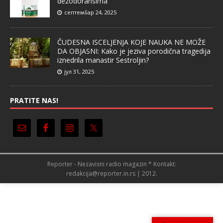
dezodoransima
септембар 24, 2025
ČUDESNA ISCELJENJA KOJE NAUKA NE MOŽE
DA OBJASNI: Kako je jeziva porodična tragedija
iznedrila manastir Sestroljin?
јул 31, 2025
PRATITE NAS!
Reporter - Nezavisni radio magazin * Kontakt:
redakcija@reporter.in.rs | 2012.