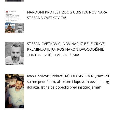
NARODNI PROTEST ZBOG UBISTVA NOVINARA
STEFANA CVETKOVIĆA!
STEFAN CVETKOVIĆ, NOVINAR IZ BELE CRKVE,
PREMINUO JE JUTROS NAKON DVOGODIŠNJE
TORTURE VUČIĆEVOG REŽIMA!
Ivan Đorđević, Pokret JAČI OD SISTEMA: „Nazivali
su me pedofilom, alkosom i lopovom bez ijednog
dokaza. Istina će pobediti pred institucijama!“