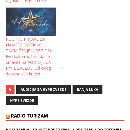
oglasio iz Banja Luke!
POČINJU PRIJAVE ZA
NAJVEĆE MUZIČKO
TAKMIČENJE U REGIONU!
Evo kako možete da se
prijavite na AUDICIJE ZA
HYPE ZVEZDE! Od ovog
datuma sve kreće!
AUDICIJA ZA HYPE ZVEZDE
BANJA LUKA
HYPE ZVEZDE
RADIO TURIZAM
KOMPANIJA „ĐUKIĆ“ PRESTIŽNA U PRUŽANJU POGREBNIH