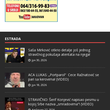
ESTRADA
Saša Mirković otkrio detalje još jednog
stravičnog pokušaja atentata na njega!
јун 30, 2026
ACA LUKAS: „Portparol“ Cece Ražnatović se
pari sa kerovima! (VIDEO)
јун 18, 2026
STRAVIČNO: Šerif Konjević napisao pesmu u
kojoj Srbe naziva „smradovima“! (VIDEO)
фебруар 27, 2026