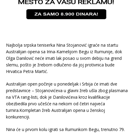
Najbolja srpska teniserka Nina Stojanović igraće na startu
Australijan opena sa Irina-Kamelijom Begu iz Rumunije, dok
Olga Danilović neće imati lak posao u svom debiju na grend
slemu, pošto je žrebom odlučeno da joj protivnica bude
Hrvatica Petra Martić.
Australijan open počinje u ponedeljak i Srbija će imati dve
predstavnice – Stojanovićeva u glavni žreb ušla zbog plasmana
na VTA rang-listi, dok je Danilovićeva kroz kvalifikacije
obezbedila prvo učešće na nekom od četiri najveća
turnira.Kompletan žreb Australijan opena u ženskoj
konkurenciji.
Nina će u prvom kolu igrati sa Rumunkom Begu, trenutno 79.