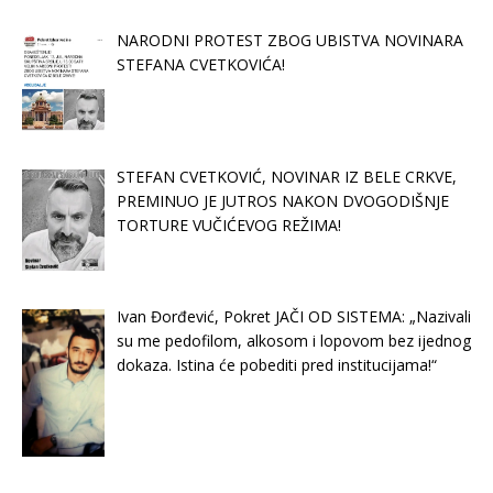
NARODNI PROTEST ZBOG UBISTVA NOVINARA
STEFANA CVETKOVIĆA!
STEFAN CVETKOVIĆ, NOVINAR IZ BELE CRKVE,
PREMINUO JE JUTROS NAKON DVOGODIŠNJE
TORTURE VUČIĆEVOG REŽIMA!
Ivan Đorđević, Pokret JAČI OD SISTEMA: „Nazivali
su me pedofilom, alkosom i lopovom bez ijednog
dokaza. Istina će pobediti pred institucijama!“