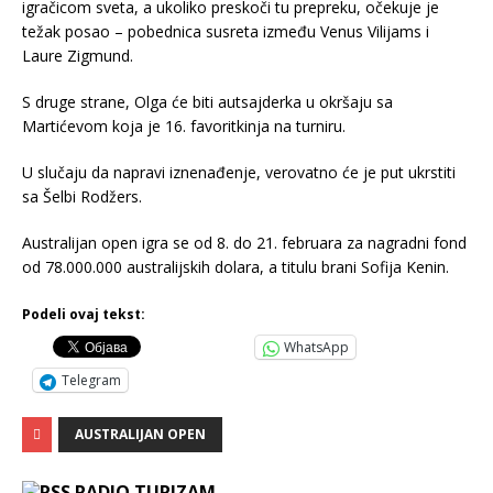
igračicom sveta, a ukoliko preskoči tu prepreku, očekuje je
težak posao – pobednica susreta između Venus Vilijams i
Laure Zigmund.
S druge strane, Olga će biti autsajderka u okršaju sa
Martićevom koja je 16. favoritkinja na turniru.
U slučaju da napravi iznenađenje, verovatno će je put ukrstiti
sa Šelbi Rodžers.
Australijan open igra se od 8. do 21. februara za nagradni fond
od 78.000.000 australijskih dolara, a titulu brani Sofija Kenin.
Podeli ovaj tekst:
WhatsApp
Telegram
AUSTRALIJAN OPEN
RADIO TURIZAM