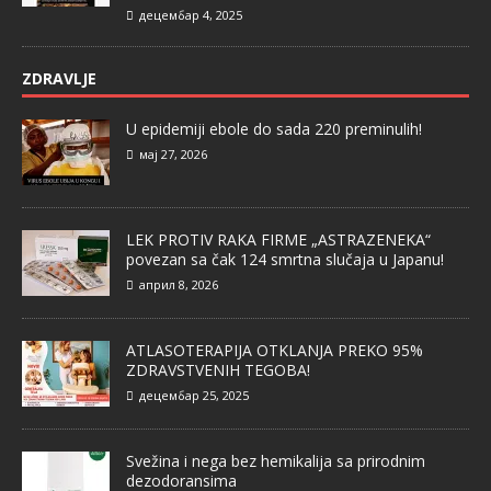
децембар 4, 2025
ZDRAVLJE
U epidemiji ebole do sada 220 preminulih!
мај 27, 2026
LEK PROTIV RAKA FIRME „ASTRAZENEKA“
povezan sa čak 124 smrtna slučaja u Japanu!
април 8, 2026
ATLASOTERAPIJA OTKLANJA PREKO 95%
ZDRAVSTVENIH TEGOBA!
децембар 25, 2025
Svežina i nega bez hemikalija sa prirodnim
dezodoransima