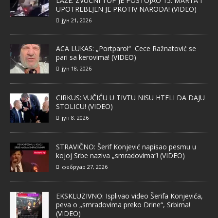
LAŽE: ZVUČNI TOP JE POSTOJAO 15. MARTA I
UPOTREBLJEN JE PROTIV NARODA! (VIDEO)
јун 21, 2026
ACA LUKAS: „Portparol“ Cece Ražnatović se
pari sa kerovima! (VIDEO)
јун 18, 2026
CIRKUS: VUČIĆU U TIVTU NISU HTELI DA DAJU
STOLICU! (VIDEO)
јун 8, 2026
STRAVIČNO: Šerif Konjević napisao pesmu u
kojoj Srbe naziva „smradovima“! (VIDEO)
фебруар 27, 2026
EKSKLUZIVNO: Isplivao video Šerifa Konjevića,
peva o „smradovima preko Drine“, Srbima!
(VIDEO)