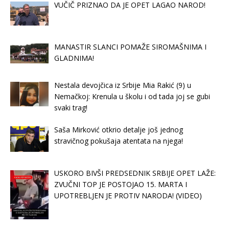
VUČIČ PRIZNAO DA JE OPET LAGAO NAROD!
MANASTIR SLANCI POMAŽE SIROMAŠNIMA I
GLADNIMA!
Nestala devojčica iz Srbije Mia Rakić (9) u
Nemačkoj: Krenula u školu i od tada joj se gubi
svaki trag!
Saša Mirković otkrio detalje još jednog
stravičnog pokušaja atentata na njega!
USKORO BIVŠI PREDSEDNIK SRBIJE OPET LAŽE:
ZVUČNI TOP JE POSTOJAO 15. MARTA I
UPOTREBLJEN JE PROTIV NARODA! (VIDEO)