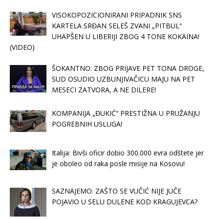
VISOKOPOZICIONIRANI PRIPADNIK SNS
KARTELA SRĐAN SELEŠ ZVANI „PITBUL“
UHAPŠEN U LIBERIJI ZBOG 4 TONE KOKAINA!
(VIDEO)
ŠOKANTNO: ZBOG PRIJAVE PET TONA DROGE,
SUD OSUDIO UZBUNJIVAČICU MAJU NA PET
MESECI ZATVORA, A NE DILERE!
KOMPANIJA „ĐUKIĆ“ PRESTIŽNA U PRUŽANJU
POGREBNIH USLUGA!
Italija: Bivši oficir dobio 300.000 evra odštete jer
je oboleo od raka posle misije na Kosovu!
SAZNAJEMO: ZAŠTO SE VUČIĆ NIJE JUČE
POJAVIO U SELU DULENE KOD KRAGUJEVCA?