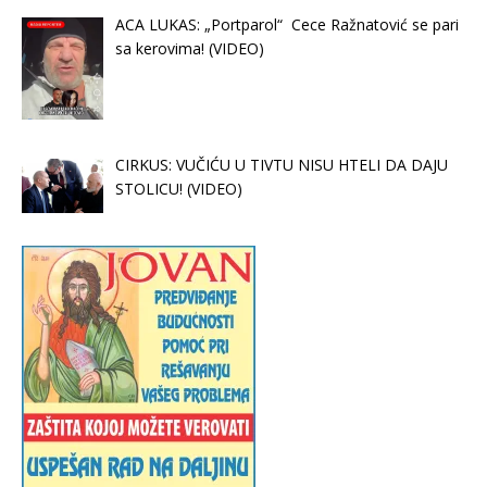
ACA LUKAS: „Portparol“ Cece Ražnatović se pari
sa kerovima! (VIDEO)
CIRKUS: VUČIĆU U TIVTU NISU HTELI DA DAJU
STOLICU! (VIDEO)