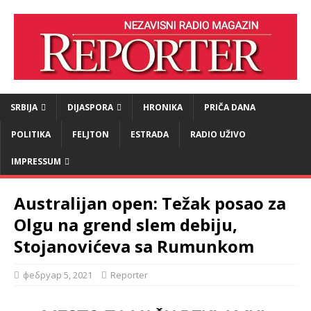
SRBIJA
DIJASPORA
HRONIKA
PRIČA DANA
POLITIKA
FELJTON
ESTRADA
RADIO UŽIVO
IMPRESSUM
Australijan open: Težak posao za
Olgu na grend slem debiju,
Stojanovićeva sa Rumunkom
фебруар 5, 2021
Reporter