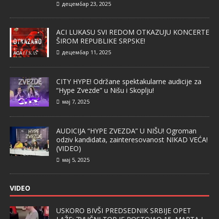
децембар 23, 2025
ACI LUKASU SVI REDOM OTKAZUJU KONCERTE
ŠIROM REPUBLIKE SRPSKE!
децембар 11, 2025
CITY HYPE! Održane spektakularne audicije za
“Hype Zvezde” u Nišu i Skoplju!
мај 7, 2025
AUDICIJA “HYPE ZVEZDA” U NIŠU! Ogroman
odziv kandidata, zainteresovanost NIKAD VEĆA!
(VIDEO)
мај 5, 2025
VIDEO
USKORO BIVŠI PREDSEDNIK SRBIJE OPET