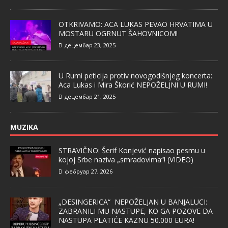
OTKRIVAMO: ACA LUKAS PEVAO HRVATIMA U
MOSTARU OGRNUT ŠAHOVNICOM!
децембар 23, 2025
U Rumi peticija protiv novogodišnjeg koncerta:
Aca Lukas i Mira Škorić NEPOŽELJNI U RUMI!
децембар 21, 2025
MUZIKA
STRAVIČNO: Šerif Konjević napisao pesmu u
kojoj Srbe naziva „smradovima“! (VIDEO)
фебруар 27, 2026
„DESINGERICA“ NEPOŽELJAN U BANJALUCI:
ZABRANILI MU NASTUPE, KO GA POZOVE DA
NASTUPA PLATIĆE KAZNU 50.000 EURA!