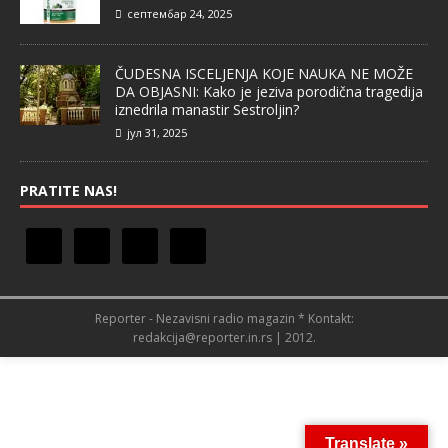
септембар 24, 2025
ČUDESNA ISCELJENJA KOJE NAUKA NE MOŽE
DA OBJASNI: Kako je jeziva porodična tragedija
iznedrila manastir Sestroljin?
јул 31, 2025
PRATITE NAS!
Reporter - Nezavisni radio magazin * Kontakt:
redakcija@reporter.in.rs | 2012.
Translate »