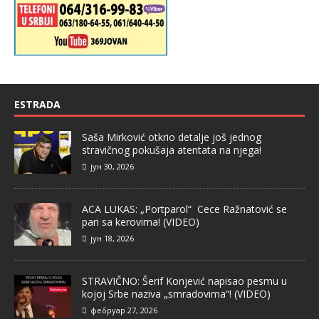
ESTRADA
Saša Mirković otkrio detalje još jednog
stravičnog pokušaja atentata na njega!
јун 30, 2026
ACA LUKAS: „Portparol“ Cece Ražnatović se
pari sa kerovima! (VIDEO)
јун 18, 2026
STRAVIČNO: Šerif Konjević napisao pesmu u
kojoj Srbe naziva „smradovima“! (VIDEO)
фебруар 27, 2026