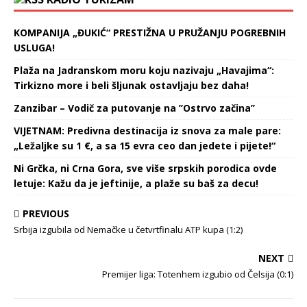
KOMPANIJA „ĐUKIĆ“ PRESTIŽNA U PRUŽANJU POGREBNIH
USLUGA!
Plaža na Jadranskom moru koju nazivaju „Havajima“:
Tirkizno more i beli šljunak ostavljaju bez daha!
Zanzibar – Vodič za putovanje na ’’Ostrvo začina’’
VIJETNAM: Predivna destinacija iz snova za male pare:
„Ležaljke su 1 €, a sa 15 evra ceo dan jedete i pijete!“
Ni Grčka, ni Crna Gora, sve više srpskih porodica ovde
letuje: Kažu da je jeftinije, a plaže su baš za decu!
PREVIOUS
Srbija izgubila od Nemačke u četvrtfinalu ATP kupa (1:2)
NEXT
Premijer liga: Totenhem izgubio od Čelsija (0:1)