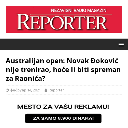
Australijan open: Novak Đoković
nije trenirao, hoće li biti spreman
za Raonića?
фебруар 14, 2021
Reporter