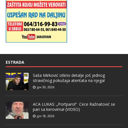
ESTRADA
Saša Mirković otkrio detalje još jednog
stravičnog pokušaja atentata na njega!
јун 30, 2026
ACA LUKAS: „Portparol“ Cece Ražnatović se
pari sa kerovima! (VIDEO)
јун 18, 2026