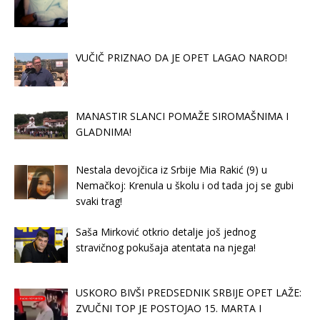
VUČIČ PRIZNAO DA JE OPET LAGAO NAROD!
MANASTIR SLANCI POMAŽE SIROMAŠNIMA I
GLADNIMA!
Nestala devojčica iz Srbije Mia Rakić (9) u
Nemačkoj: Krenula u školu i od tada joj se gubi
svaki trag!
Saša Mirković otkrio detalje još jednog
stravičnog pokušaja atentata na njega!
USKORO BIVŠI PREDSEDNIK SRBIJE OPET LAŽE:
ZVUČNI TOP JE POSTOJAO 15. MARTA I