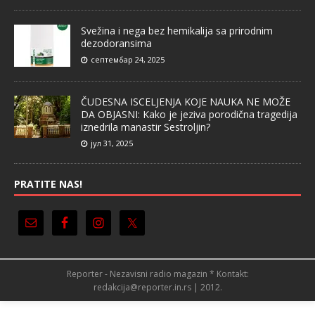
Svežina i nega bez hemikalija sa prirodnim
dezodoransima
септембар 24, 2025
ČUDESNA ISCELJENJA KOJE NAUKA NE MOŽE
DA OBJASNI: Kako je jeziva porodična tragedija
iznedrila manastir Sestroljin?
јул 31, 2025
PRATITE NAS!
Reporter - Nezavisni radio magazin * Kontakt:
redakcija@reporter.in.rs | 2012.