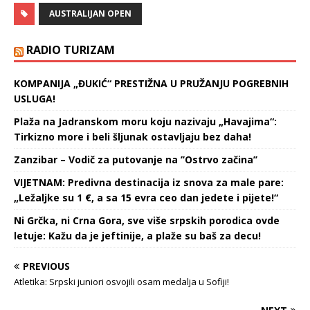
počinje 17. januara, a
AUSTRALIJAN OPEN
organizatori su danas
zvanično potvrdili po 32
igrača nosioca u obe
RADIO TURIZAM
konkurencije. Iza srpskog
tenisera, slede Danil
KOMPANIJA „ĐUKIĆ“ PRESTIŽNA U PRUŽANJU POGREBNIH
Medvedev (Rusija),
USLUGA!
Aleksandar Zverev
(Nemačka), Stefanos
Plaža na Jadranskom moru koju nazivaju „Havajima“:
Cicipas (Grčka), Andrej…
Tirkizno more i beli šljunak ostavljaju bez daha!
Zanzibar – Vodič za putovanje na ’’Ostrvo začina’’
VIJETNAM: Predivna destinacija iz snova za male pare:
„Ležaljke su 1 €, a sa 15 evra ceo dan jedete i pijete!“
Ni Grčka, ni Crna Gora, sve više srpskih porodica ovde
letuje: Kažu da je jeftinije, a plaže su baš za decu!
PREVIOUS
Atletika: Srpski juniori osvojili osam medalja u Sofiji!