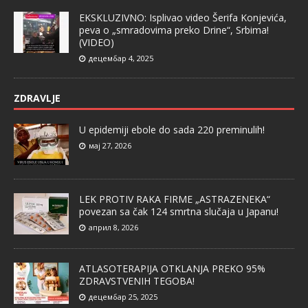
EKSKLUZIVNO: Isplivao video Šerifa Konjevića,
peva o „smradovima preko Drine“, Srbima!
(VIDEO)
децембар 4, 2025
ZDRAVLJE
U epidemiji ebole do sada 220 preminulih!
мај 27, 2026
LEK PROTIV RAKA FIRME „ASTRAZENEKA“
povezan sa čak 124 smrtna slučaja u Japanu!
април 8, 2026
ATLASOTERAPIJA OTKLANJA PREKO 95%
ZDRAVSTVENIH TEGOBA!
децембар 25, 2025