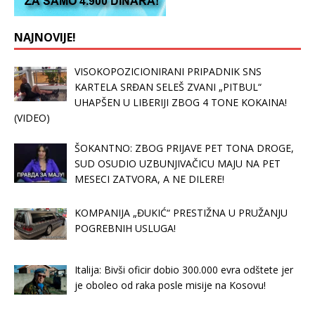
NAJNOVIJE!
VISOKOPOZICIONIRANI PRIPADNIK SNS
KARTELA SRĐAN SELEŠ ZVANI „PITBUL“
UHAPŠEN U LIBERIJI ZBOG 4 TONE KOKAINA!
(VIDEO)
ŠOKANTNO: ZBOG PRIJAVE PET TONA DROGE,
SUD OSUDIO UZBUNJIVAČICU MAJU NA PET
MESECI ZATVORA, A NE DILERE!
KOMPANIJA „ĐUKIĆ“ PRESTIŽNA U PRUŽANJU
POGREBNIH USLUGA!
Italija: Bivši oficir dobio 300.000 evra odštete jer
je oboleo od raka posle misije na Kosovu!