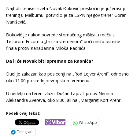
Najbolji teniser sveta Novak Đoković preskočio je jučerašnji
trening u Melburnu, potvrdio je za ESPN njegov trener Goran
Ivanišević.
Đoković je nakon povrede stomačnog mišića u meču s
Tejlorom Fricom u „trci sa vremenom“ uoči meča osmine
finala protiv Kanađanina Miloša Raonića.
Da li će Novak biti spreman za Raonića?
Duel je zakazan kao poslednji na „Rod Lejver Areni“, odnosno
oko 11.00 po srednjoevropskom vremenu.
U nedelju na teren izlazi i Dušan Lajović protiv Nemca
Aleksandra Zvereva, oko 8.30, ali na „Margaret Kort Areni“.
Podeli ovaj tekst:
WhatsApp
Telegram