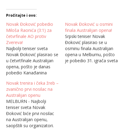
Pročitajte i ovo:
Novak Đoković pobedio
Novak Đoković u osmini
Miloša Raonića (3:1) za
finala Australijan opena!
četvrfinale AO protiv
Srpski teniser Novak
Zvereva!
Đoković plasirao se u
Najbolji teniser sveta
osminu finala Australijan
Novak Đoković plasirao se
opena u Melburnu, pošto
u četvrtfinale Australijan
je pobedio 31. igrača sveta
opena, pošto je danas
Amerikanca Tejlora Frica
pobedio Kanađanina
posle pet setova, 7:6, 6:4,
Miloša Raonića sa 7:6 (7-
3:6, 4:6, 6:2. Prvi teniser
Novak trenira i čeka žreb –
4), 4:6, 6:1, 6:4. Đokovićev
sveta mučio se sa
zvanično prvi nosilac na
nastup u osmini finala bio
povredom, ali je pobedio
Australijan openu
je upitan zbog povrede
posle tri sata i 25 minuta.
MELBURN - Najbolji
trbušnog mišića koju je
Teniseri su u prvom…
teniser sveta Novak
zaradio u meču sa
Đoković biće prvi nosilac
Tejlorom Fricom, ali je
na Australijan openu,
srpski teniser izašao na…
saopštili su organizatori.
Prvi gren slem sezone