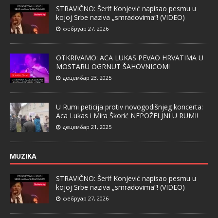
STRAVIČNO: Šerif Konjević napisao pesmu u
kojoj Srbe naziva „smradovima“! (VIDEO)
фебруар 27, 2026
OTKRIVAMO: ACA LUKAS PEVAO HRVATIMA U
MOSTARU OGRNUT ŠAHOVNICOM!
децембар 23, 2025
U Rumi peticija protiv novogodišnjeg koncerta:
Aca Lukas i Mira Škorić NEPOŽELJNI U RUMI!
децембар 21, 2025
MUZIKA
STRAVIČNO: Šerif Konjević napisao pesmu u
kojoj Srbe naziva „smradovima“! (VIDEO)
фебруар 27, 2026