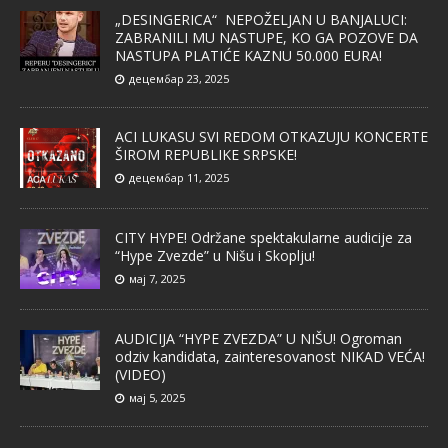
„DESINGERICA“ NEPOŽELJAN U BANJALUCI:
ZABRANILI MU NASTUPE, KO GA POZOVE DA
NASTUPA PLATIĆE KAZNU 50.000 EURA!
децембар 23, 2025
ACI LUKASU SVI REDOM OTKAZUJU KONCERTE
ŠIROM REPUBLIKE SRPSKE!
децембар 11, 2025
CITY HYPE! Održane spektakularne audicije za
“Hype Zvezde” u Nišu i Skoplju!
мај 7, 2025
AUDICIJA “HYPE ZVEZDA” U NIŠU! Ogroman
odziv kandidata, zainteresovanost NIKAD VEĆA!
(VIDEO)
мај 5, 2025