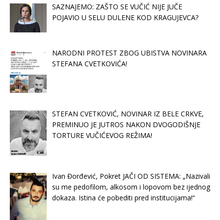
SAZNAJEMO: ZAŠTO SE VUČIĆ NIJE JUČE
POJAVIO U SELU DULENE KOD KRAGUJEVCA?
NARODNI PROTEST ZBOG UBISTVA NOVINARA
STEFANA CVETKOVIĆA!
STEFAN CVETKOVIĆ, NOVINAR IZ BELE CRKVE,
PREMINUO JE JUTROS NAKON DVOGODIŠNJE
TORTURE VUČIĆEVOG REŽIMA!
Ivan Đorđević, Pokret JAČI OD SISTEMA: „Nazivali
su me pedofilom, alkosom i lopovom bez ijednog
dokaza. Istina će pobediti pred institucijama!“