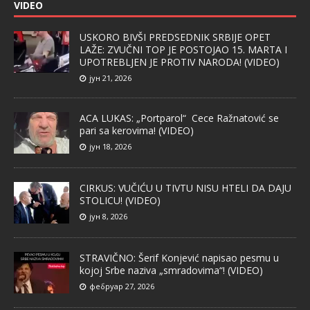
VIDEO
USKORO BIVŠI PREDSEDNIK SRBIJE OPET
LAŽE: ZVUČNI TOP JE POSTOJAO 15. MARTA I
UPOTREBLJEN JE PROTIV NARODA! (VIDEO)
јун 21, 2026
ACA LUKAS: „Portparol“ Cece Ražnatović se
pari sa kerovima! (VIDEO)
јун 18, 2026
CIRKUS: VUČIĆU U TIVTU NISU HTELI DA DAJU
STOLICU! (VIDEO)
јун 8, 2026
STRAVIČNO: Šerif Konjević napisao pesmu u
kojoj Srbe naziva „smradovima“! (VIDEO)
фебруар 27, 2026