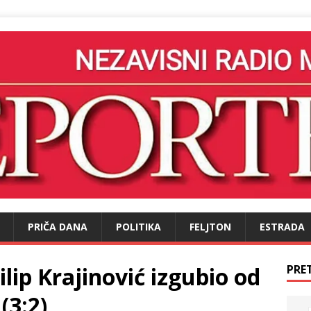
PRIČA DANA
POLITIKA
FELJTON
ESTRADA
ilip Krajinović izgubio od
PRE
(3:2)