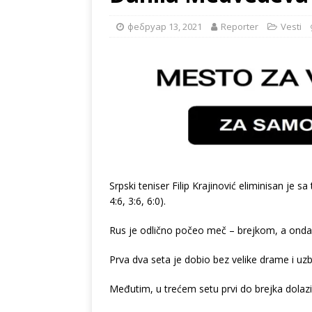
фебруар 13, 2021
Reporter
Vesti
Srpski teniser Filip Krajinović eliminisan je 
4:6, 3:6, 6:0).
Rus je odlično počeo meč – brejkom, a onda
Prva dva seta je dobio bez velike drame i uzb
Međutim, u trećem setu prvi do brejka dolazi