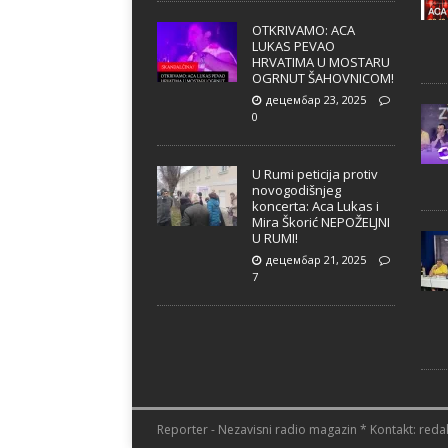
OTKRIVAMO: ACA
LUKAS PEVAO
HRVATIMA U MOSTARU
OGRNUT ŠAHOVNICOM!
децембар 23, 2025
0
U Rumi peticija protiv
novogodišnjeg
koncerta: Aca Lukas i
Mira Škorić NEPOŽELJNI
U RUMI!
децембар 21, 2025
7
Reporter - Nezavisni radio magazin * Kontakt: redak