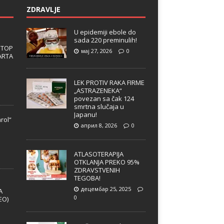
ZDRAVLJE
U epidemiji ebole do
sada 220 preminulih!
 TOP
мај 27, 2026
0
ARTA
LEK PROTIV RAKA FIRME
„ASTRAZENEKA“
povezan sa čak 124
smrtna slučaja u
Japanu!
rol“
април 8, 2026
0
e
ATLASOTERAPIJA
OTKLANJA PREKO 95%
ZDRAVSTVENIH
TEGOBA!
децембар 25, 2025
A
0
EO)