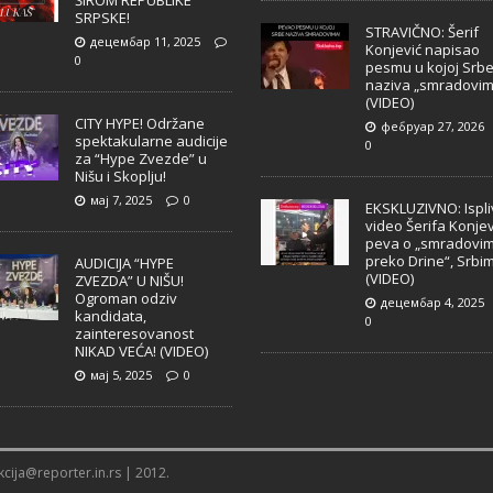
ŠIROM REPUBLIKE
SRPSKE!
STRAVIČNO: Šerif
децембар 11, 2025
Konjević napisao
0
pesmu u kojoj Srb
naziva „smradovim
(VIDEO)
CITY HYPE! Održane
фебруар 27, 2026
spektakularne audicije
0
za “Hype Zvezde” u
Nišu i Skoplju!
мај 7, 2025
0
EKSKLUZIVNO: Ispl
video Šerifa Konjev
peva o „smradovi
preko Drine“, Srbi
AUDICIJA “HYPE
(VIDEO)
ZVEZDA” U NIŠU!
Ogroman odziv
децембар 4, 2025
kandidata,
0
zainteresovanost
NIKAD VEĆA! (VIDEO)
мај 5, 2025
0
cija@reporter.in.rs | 2012.