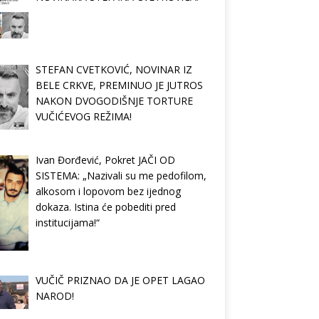
STEFAN CVETKOVIĆ, NOVINAR IZ
BELE CRKVE, PREMINUO JE JUTROS
NAKON DVOGODIŠNJE TORTURE
VUČIĆEVOG REŽIMA!
Ivan Đorđević, Pokret JAČI OD
SISTEMA: „Nazivali su me pedofilom,
alkosom i lopovom bez ijednog
dokaza. Istina će pobediti pred
institucijama!“
VUČIČ PRIZNAO DA JE OPET LAGAO
NAROD!