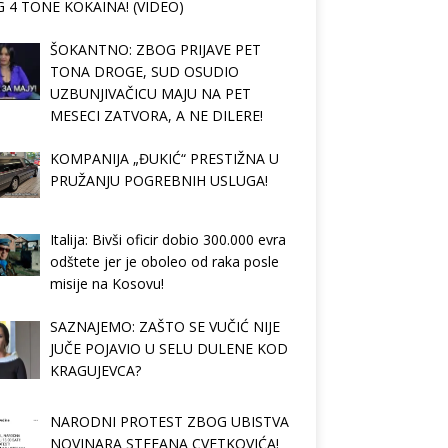
 4 TONE KOKAINA! (VIDEO)
ŠOKANTNO: ZBOG PRIJAVE PET
TONA DROGE, SUD OSUDIO
UZBUNJIVAČICU MAJU NA PET
MESECI ZATVORA, A NE DILERE!
KOMPANIJA „ĐUKIĆ“ PRESTIŽNA U
PRUŽANJU POGREBNIH USLUGA!
Italija: Bivši oficir dobio 300.000 evra
odštete jer je oboleo od raka posle
misije na Kosovu!
SAZNAJEMO: ZAŠTO SE VUČIĆ NIJE
JUČE POJAVIO U SELU DULENE KOD
KRAGUJEVCA?
NARODNI PROTEST ZBOG UBISTVA
NOVINARA STEFANA CVETKOVIĆA!