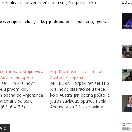
ZBOG
o je zablistao i odveo meč u peti set, što je malo ko
slednjem delu igre, koji je dobio bez izgubljenog gema.
eliminisao Krajinovića
Filip Krajinović u trećem kolu
 Australijan opena
Australijan opena!
iser Filip Krajinović
MELBURN – Srpski teniser Filip
je u prvom kolu
Krajinović plasirao se u treće
an opena od Argentinca
kolo Australijan opena pošto je
varcmana sa 3:0 u
jutros savladao Španca Pabla
6:3, 6:4, 7:5).
Anduhara sa 3:1 u setovima
ć nije uspeo da priredi
(6:2, 5:7, 6:1 i 6:4). Krajinović će
nje u prvom kolu
se u narednom kolu sastati sa
an opena. Švarcman je
boljim iz duela Kabaljes Baena -
OVIĆ
ta i 27 minuta uspeo
Medvedev koji se igra kasnije