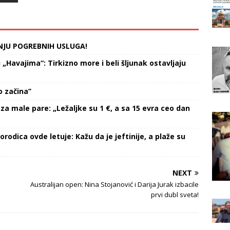
 tri seta i prođe u
danas.
…
NJU POGREBNIH USLUGA!
Havajima“: Tirkizno more i beli šljunak ostavljaju
 začina’’
za male pare: „Ležaljke su 1 €, a sa 15 evra ceo dan
orodica ovde letuje: Kažu da je jeftinije, a plaže su
NEXT
Australijan open: Nina Stojanović i Darija Jurak izbacile
prvi dubl sveta!