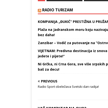
četvrti srpski teniser koji se
da osvoji
domogao drugog kola…
narednu
RADIO TURIZAM
KOMPANIJA „ĐUKIĆ“ PRESTIŽNA U PRUŽA
Plaža na Jadranskom moru koju nazivaju „
bez daha!
Zanzibar – Vodič za putovanje na ’’Ostrvo
VIJETNAM: Predivna destinacija iz snova 
jedete i pijete!“
Ni Grčka, ni Crna Gora, sve više srpskih p
baš za decu!
PREVIOUS
Radio Sport obeležava Svetski dan radija!