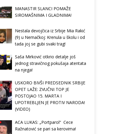
MANASTIR SLANCI POMAŽE
SIROMAŠNIMA I GLADNIMA!
Nestala devojčica iz Srbije Mia Rakić
(9) u Nemačkoj: Krenula u školu i od
tada joj se gubi svaki trag!
Saša Mirković otkrio detalje još
jednog stravičnog pokušaja atentata
na njega!
USKORO BIVŠI PREDSEDNIK SRBIJE
OPET LAŽE: ZVUČNI TOP JE
POSTOJAO 15. MARTA I
UPOTREBLJEN JE PROTIV NARODA!
(VIDEO)
ACA LUKAS: „Portparol“ Cece
Ražnatović se pari sa kerovima!