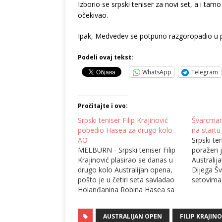
Izborio se srpski teniser za novi set, a i tam
očekivao.
Ipak, Medvedev se potpuno razgoropadio u po
Podeli ovaj tekst:
WhatsApp
Telegram
Pročitajte i ovo:
Srpski teniser Filip Krajinović
Švarcman 
pobedio Hasea za drugo kolo
na startu
AO
Srpski ten
MELBURN - Srpski teniser Filip
poražen 
Krajinović plasirao se danas u
Australij
drugo kolo Australijan opena,
Dijega Š
pošto je u četiri seta savladao
setovima (
Holanđanina Robina Hasea sa
Krajinovi
7:6, 6:3, 4:6, 6:2. Krajinović je
iznenađe
savladao Hasea za manje od
Australij
AUSTRALIJAN OPEN
FILIP KRAJIN
dva i po sata igre i postao
za dva sa