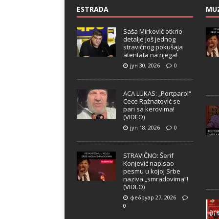
ESTRADA
MU
Saša Mirković otkrio
detalje još jednog
stravičnog pokušaja
atentata na njega!
јун 30, 2026
0
ACA LUKAS: „Portparol“
Cece Ražnatović se
pari sa kerovima!
(VIDEO)
јун 18, 2026
0
STRAVIČNO: Šerif
Konjević napisao
pesmu u kojoj Srbe
naziva „smradovima“!
(VIDEO)
фебруар 27, 2026
0