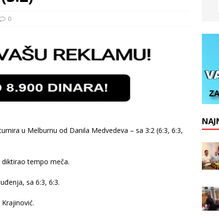
0
NAJN
sa turnira u Melburnu od Danila Medvedeva – sa 3:2 (6:3, 6:3,
 diktirao tempo meča.
uđenja, sa 6:3, 6:3.
 Krajinović.