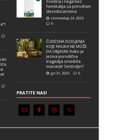
Svežina i nega bez
hemikalija sa prirodnim
dezodoransima
септембар 24, 2025
e
0
a“!
ČUDESNA ISCELJENJA
KOJE NAUKA NE MOŽE
DA OBJASNI: Kako je
jeziva porodična
ivao
tragedija iznedrila
ića,
manastir Sestroljin?
ma
јул 31, 2025
0
ma!
PRATITE NAS!