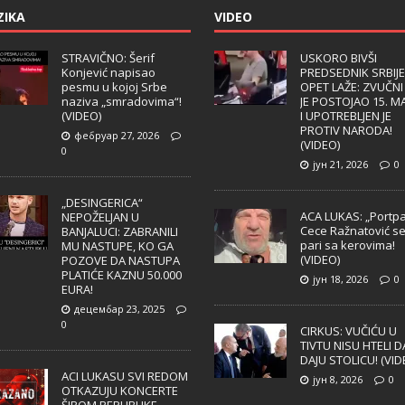
ZIKA
VIDEO
STRAVIČNO: Šerif
USKORO BIVŠI
Konjević napisao
PREDSEDNIK SRBIJE
pesmu u kojoj Srbe
OPET LAŽE: ZVUČNI
naziva „smradovima“!
JE POSTOJAO 15. M
(VIDEO)
I UPOTREBLJEN JE
PROTIV NARODA!
фебруар 27, 2026
(VIDEO)
0
јун 21, 2026
0
„DESINGERICA“
ACA LUKAS: „Portpa
NEPOŽELJAN U
Cece Ražnatović s
BANJALUCI: ZABRANILI
pari sa kerovima!
MU NASTUPE, KO GA
(VIDEO)
POZOVE DA NASTUPA
PLATIĆE KAZNU 50.000
јун 18, 2026
0
EURA!
децембар 23, 2025
0
CIRKUS: VUČIĆU U
TIVTU NISU HTELI D
DAJU STOLICU! (VID
ACI LUKASU SVI REDOM
јун 8, 2026
0
OTKAZUJU KONCERTE