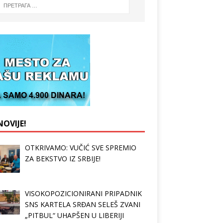
OVIJE!
OTKRIVAMO: VUČIĆ SVE SPREMIO
ZA BEKSTVO IZ SRBIJE!
VISOKOPOZICIONIRANI PRIPADNIK
SNS KARTELA SRĐAN SELEŠ ZVANI
„PITBUL“ UHAPŠEN U LIBERIJI