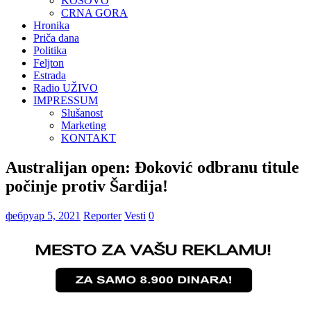
KOSOVO
CRNA GORA
Hronika
Priča dana
Politika
Feljton
Estrada
Radio UŽIVO
IMPRESSUM
Slušanost
Marketing
KONTAKT
Australijan open: Đoković odbranu titule
počinje protiv Šardija!
фебруар 5, 2021
Reporter
Vesti
0