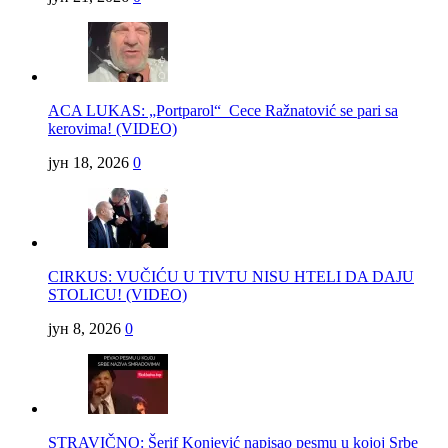
ACA LUKAS: „Portparol“ Cece Ražnatović se pari sa
kerovima! (VIDEO)
јун 18, 2026
0
CIRKUS: VUČIĆU U TIVTU NISU HTELI DA DAJU
STOLICU! (VIDEO)
јун 8, 2026
0
STRAVIČNO: Šerif Konjević napisao pesmu u kojoj Srbe