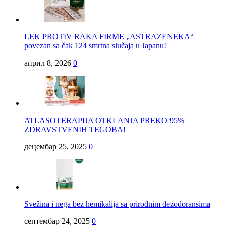
LEK PROTIV RAKA FIRME „ASTRAZENEKA“
povezan sa čak 124 smrtna slučaja u Japanu!
април 8, 2026
0
ATLASOTERAPIJA OTKLANJA PREKO 95%
ZDRAVSTVENIH TEGOBA!
децембар 25, 2025
0
Svežina i nega bez hemikalija sa prirodnim dezodoransima
септембар 24, 2025
0