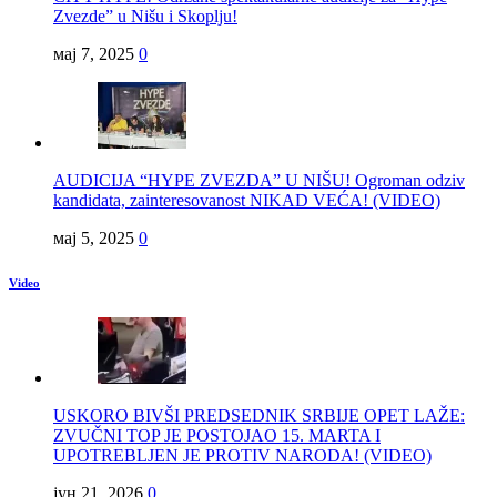
Zvezde” u Nišu i Skoplju!
мај 7, 2025
0
AUDICIJA “HYPE ZVEZDA” U NIŠU! Ogroman odziv
kandidata, zainteresovanost NIKAD VEĆA! (VIDEO)
мај 5, 2025
0
Video
USKORO BIVŠI PREDSEDNIK SRBIJE OPET LAŽE:
ZVUČNI TOP JE POSTOJAO 15. MARTA I
UPOTREBLJEN JE PROTIV NARODA! (VIDEO)
јун 21, 2026
0