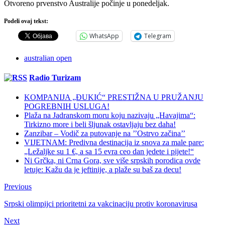
Otvoreno prvenstvo Australije počinje u ponedeljak.
Podeli ovaj tekst:
WhatsApp
Telegram
australian open
Radio Turizam
KOMPANIJA „ĐUKIĆ“ PRESTIŽNA U PRUŽANJU
POGREBNIH USLUGA!
Plaža na Jadranskom moru koju nazivaju „Havajima“:
Tirkizno more i beli šljunak ostavljaju bez daha!
Zanzibar – Vodič za putovanje na ’’Ostrvo začina’’
VIJETNAM: Predivna destinacija iz snova za male pare:
„Ležaljke su 1 €, a sa 15 evra ceo dan jedete i pijete!“
Ni Grčka, ni Crna Gora, sve više srpskih porodica ovde
letuje: Kažu da je jeftinije, a plaže su baš za decu!
Previous
Srpski olimpijci prioritetni za vakcinaciju protiv koronavirusa
Next