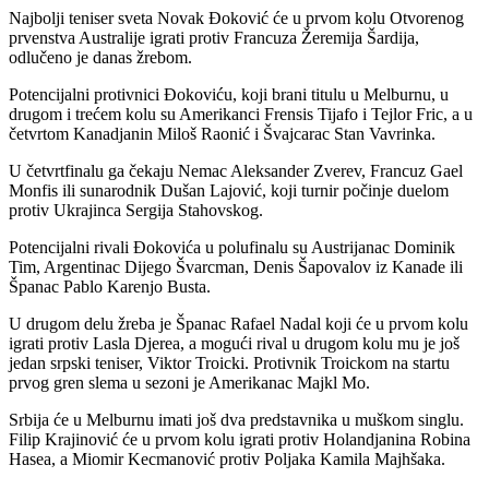
Najbolji teniser sveta Novak Đoković će u prvom kolu Otvorenog
prvenstva Australije igrati protiv Francuza Žeremija Šardija,
odlučeno je danas žrebom.
Potencijalni protivnici Đokoviću, koji brani titulu u Melburnu, u
drugom i trećem kolu su Amerikanci Frensis Tijafo i Tejlor Fric, a u
četvrtom Kanadjanin Miloš Raonić i Švajcarac Stan Vavrinka.
U četvrtfinalu ga čekaju Nemac Aleksander Zverev, Francuz Gael
Monfis ili sunarodnik Dušan Lajović, koji turnir počinje duelom
protiv Ukrajinca Sergija Stahovskog.
Potencijalni rivali Đokovića u polufinalu su Austrijanac Dominik
Tim, Argentinac Dijego Švarcman, Denis Šapovalov iz Kanade ili
Španac Pablo Karenjo Busta.
U drugom delu žreba je Španac Rafael Nadal koji će u prvom kolu
igrati protiv Lasla Djerea, a mogući rival u drugom kolu mu je još
jedan srpski teniser, Viktor Troicki. Protivnik Troickom na startu
prvog gren slema u sezoni je Amerikanac Majkl Mo.
Srbija će u Melburnu imati još dva predstavnika u muškom singlu.
Filip Krajinović će u prvom kolu igrati protiv Holandjanina Robina
Hasea, a Miomir Kecmanović protiv Poljaka Kamila Majhšaka.