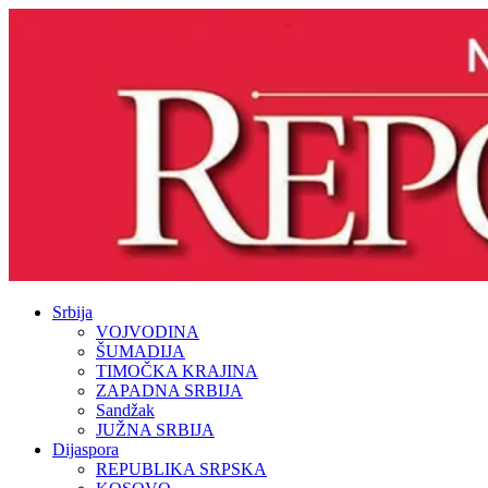
Srbija
VOJVODINA
ŠUMADIJA
TIMOČKA KRAJINA
ZAPADNA SRBIJA
Sandžak
JUŽNA SRBIJA
Dijaspora
REPUBLIKA SRPSKA