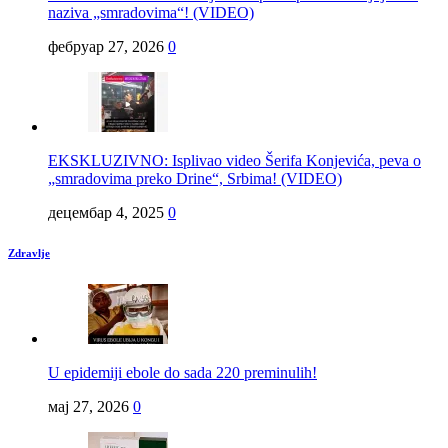
naziva „smradovima“! (VIDEO)
фебруар 27, 2026
0
EKSKLUZIVNO: Isplivao video Šerifa Konjevića, peva o
„smradovima preko Drine“, Srbima! (VIDEO)
децембар 4, 2025
0
Zdravlje
U epidemiji ebole do sada 220 preminulih!
мај 27, 2026
0