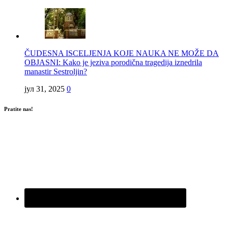
ČUDESNA ISCELJENJA KOJE NAUKA NE MOŽE DA
OBJASNI: Kako je jeziva porodična tragedija iznedrila
manastir Sestroljin?
јул 31, 2025
0
Pratite nas!