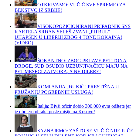
OTKRIVAMO: VUČIĆ SVE SPREMIO ZA
BEKSTVO IZ SRBIJE!
VISOKOPOZICIONIRANI PRIPADNIK SNS
KARTELA SRĐAN SELEŠ ZVANI „PITBUL“
UHAPŠEN U LIBERIJI ZBOG 4 TONE KOKAINA!
(VIDEO)
ŠOKANTNO: ZBOG PRIJAVE PET TONA
DROGE, SUD OSUDIO UZBUNJIVAČICU MAJU NA
PET MESECI ZATVORA, A NE DILERE!
KOMPANIJA „ĐUKIĆ“ PRESTIŽNA U
PRUŽANJU POGREBNIH USLUGA!
Italija: Bivši oficir dobio 300.000 evra odštete jer
je oboleo od raka posle misije na Kosovu!
SAZNAJEMO: ZAŠTO SE VUČIĆ NIJE JUČE