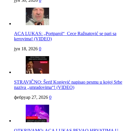
јун 30, 2026
0
ACA LUKAS: „Portparol“ Cece Ražnatović se pari sa
kerovima! (VIDEO)
јун 18, 2026
0
STRAVIČNO: Šerif Konjević napisao pesmu u kojoj Srbe
naziva „smradovima“! (VIDEO)
фебруар 27, 2026
0
OTKRIVAMO: ACA LUKAS PEVAO HRVATIMA U