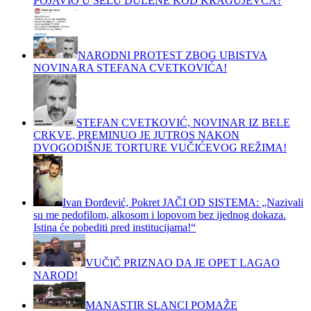
POJAVIO U SELU DULENE KOD KRAGUJEVCA?
NARODNI PROTEST ZBOG UBISTVA
NOVINARA STEFANA CVETKOVIĆA!
STEFAN CVETKOVIĆ, NOVINAR IZ BELE
CRKVE, PREMINUO JE JUTROS NAKON
DVOGODIŠNJE TORTURE VUČIĆEVOG REŽIMA!
Ivan Đorđević, Pokret JAČI OD SISTEMA: „Nazivali
su me pedofilom, alkosom i lopovom bez ijednog dokaza.
Istina će pobediti pred institucijama!“
VUČIČ PRIZNAO DA JE OPET LAGAO
NAROD!
MANASTIR SLANCI POMAŽE