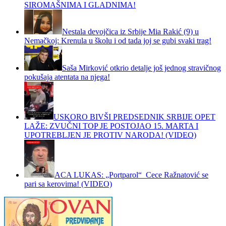
SIROMAŠNIMA I GLADNIMA!
Nestala devojčica iz Srbije Mia Rakić (9) u
Nemačkoj: Krenula u školu i od tada joj se gubi svaki trag!
Saša Mirković otkrio detalje još jednog stravičnog
pokušaja atentata na njega!
USKORO BIVŠI PREDSEDNIK SRBIJE OPET
LAŽE: ZVUČNI TOP JE POSTOJAO 15. MARTA I
UPOTREBLJEN JE PROTIV NARODA! (VIDEO)
ACA LUKAS: „Portparol“ Cece Ražnatović se
pari sa kerovima! (VIDEO)