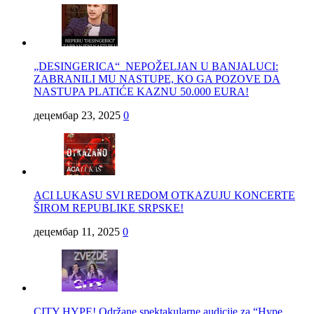
„DESINGERICA“ NEPOŽELJAN U BANJALUCI:
ZABRANILI MU NASTUPE, KO GA POZOVE DA
NASTUPA PLATIĆE KAZNU 50.000 EURA!
децембар 23, 2025
0
ACI LUKASU SVI REDOM OTKAZUJU KONCERTE
ŠIROM REPUBLIKE SRPSKE!
децембар 11, 2025
0
CITY HYPE! Održane spektakularne audicije za “Hype