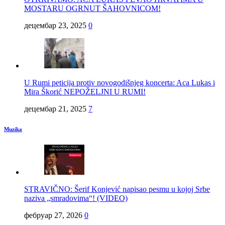
MOSTARU OGRNUT ŠAHOVNICOM!
децембар 23, 2025
0
U Rumi peticija protiv novogodišnjeg koncerta: Aca Lukas i
Mira Škorić NEPOŽELJNI U RUMI!
децембар 21, 2025
7
Muzika
STRAVIČNO: Šerif Konjević napisao pesmu u kojoj Srbe
naziva „smradovima“! (VIDEO)
фебруар 27, 2026
0