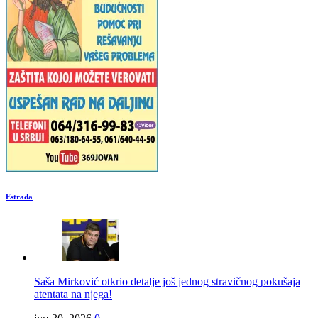
Estrada
Saša Mirković otkrio detalje još jednog stravičnog pokušaja
atentata na njega!