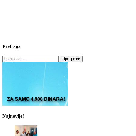
Pretraga
Претрага
за:
Najnovije!