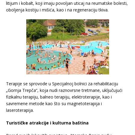
litijum i kobalt, koji imaju povoljan uticaj na reumatske bolesti,
oboljenja kostiju i mišića, kao i na regeneraciju tkiva.
Terapije se sprovode u Specijalnoj bolnici za rehabilitaciju
„Gornja Trepča“, koja nudi raznovrsne tretmane, uključujući
fizikalnu terapiju, balneo terapiju, elektroterapije, kao i
savremene metode kao što su magnetoterapija i
laseroterapija.
Turističke atrakcije i kulturna baština