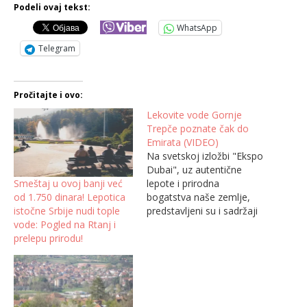
Podeli ovaj tekst:
WhatsApp
Telegram
Pročitajte i ovo:
Lekovite vode Gornje
Trepče poznate čak do
Emirata (VIDEO)
Na svetskoj izložbi "Ekspo
Dubai", uz autentične
Smeštaj u ovoj banji već
lepote i prirodna
od 1.750 dinara! Lepotica
bogatstva naše zemlje,
istočne Srbije nudi tople
predstavljeni su i sadržaji
vode: Pogled na Rtanj i
srpskih banja. Među njima
prelepu prirodu!
je i Atomska banja Gornja
Trepča kod Čačka, koja je
turistima iz Ujedinjenih
Arapskih Emirata odavno
poznata destinacija.
Lekovite vode Gornje