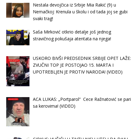
Nestala devojčica iz Srbije Mia Rakić (9) u
Nemačkoj: Krenula u školu i od tada joj se gubi
svaki trag!
Saša Mirković otkrio detalje još jednog
stravičnog pokušaja atentata na njega!
USKORO BIVŠI PREDSEDNIK SRBIJE OPET LAŽE:
ZVUČNI TOP JE POSTOJAO 15. MARTA I
UPOTREBLJEN JE PROTIV NARODA! (VIDEO)
ACA LUKAS: „Portparol“ Cece Ražnatović se pari
sa kerovima! (VIDEO)