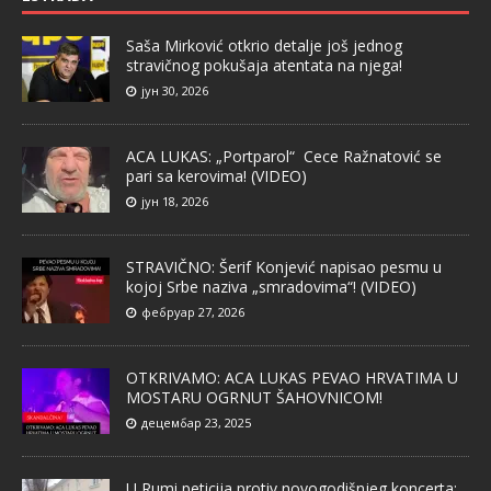
Saša Mirković otkrio detalje još jednog
stravičnog pokušaja atentata na njega!
јун 30, 2026
ACA LUKAS: „Portparol“ Cece Ražnatović se
pari sa kerovima! (VIDEO)
јун 18, 2026
STRAVIČNO: Šerif Konjević napisao pesmu u
kojoj Srbe naziva „smradovima“! (VIDEO)
фебруар 27, 2026
OTKRIVAMO: ACA LUKAS PEVAO HRVATIMA U
MOSTARU OGRNUT ŠAHOVNICOM!
децембар 23, 2025
U Rumi peticija protiv novogodišnjeg koncerta: