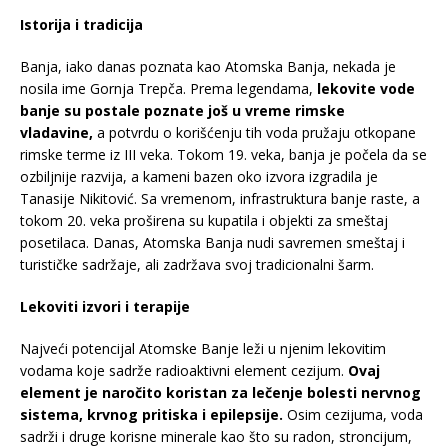
Istorija i tradicija
Banja, iako danas poznata kao Atomska Banja, nekada je
nosila ime Gornja Trepča. Prema legendama,
lekovite vode
banje su postale poznate još u vreme rimske
vladavine,
a potvrdu o korišćenju tih voda pružaju otkopane
rimske terme iz III veka. Tokom 19. veka, banja je počela da se
ozbiljnije razvija, a kameni bazen oko izvora izgradila je
Tanasije Nikitović. Sa vremenom, infrastruktura banje raste, a
tokom 20. veka proširena su kupatila i objekti za smeštaj
posetilaca. Danas, Atomska Banja nudi savremen smeštaj i
turističke sadržaje, ali zadržava svoj tradicionalni šarm.
Lekoviti izvori i terapije
Najveći potencijal Atomske Banje leži u njenim lekovitim
vodama koje sadrže radioaktivni element cezijum.
Ovaj
element je naročito koristan za lečenje bolesti nervnog
sistema, krvnog pritiska i epilepsije.
Osim cezijuma, voda
sadrži i druge korisne minerale kao što su radon, stroncijum,