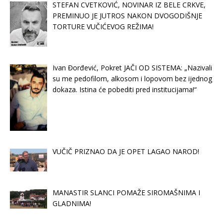
STEFAN CVETKOVIĆ, NOVINAR IZ BELE CRKVE,
PREMINUO JE JUTROS NAKON DVOGODIŠNJE
TORTURE VUČIĆEVOG REŽIMA!
Ivan Đorđević, Pokret JAČI OD SISTEMA: „Nazivali
su me pedofilom, alkosom i lopovom bez ijednog
dokaza. Istina će pobediti pred institucijama!“
VUČIČ PRIZNAO DA JE OPET LAGAO NAROD!
MANASTIR SLANCI POMAŽE SIROMAŠNIMA I
GLADNIMA!