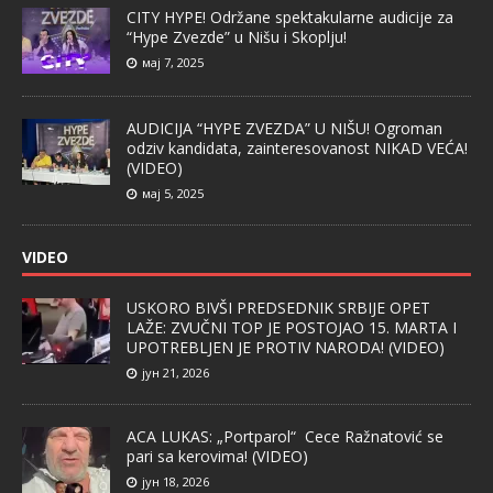
CITY HYPE! Održane spektakularne audicije za
“Hype Zvezde” u Nišu i Skoplju!
мај 7, 2025
AUDICIJA “HYPE ZVEZDA” U NIŠU! Ogroman
odziv kandidata, zainteresovanost NIKAD VEĆA!
(VIDEO)
мај 5, 2025
VIDEO
USKORO BIVŠI PREDSEDNIK SRBIJE OPET
LAŽE: ZVUČNI TOP JE POSTOJAO 15. MARTA I
UPOTREBLJEN JE PROTIV NARODA! (VIDEO)
јун 21, 2026
ACA LUKAS: „Portparol“ Cece Ražnatović se
pari sa kerovima! (VIDEO)
јун 18, 2026