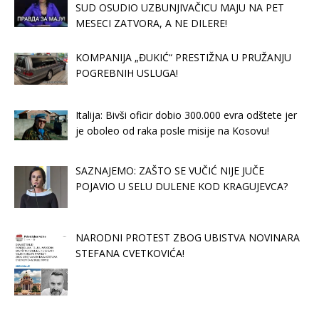
SUD OSUDIO UZBUNJIVAČICU MAJU NA PET
MESECI ZATVORA, A NE DILERE!
KOMPANIJA „ĐUKIĆ“ PRESTIŽNA U PRUŽANJU
POGREBNIH USLUGA!
Italija: Bivši oficir dobio 300.000 evra odštete jer
je oboleo od raka posle misije na Kosovu!
SAZNAJEMO: ZAŠTO SE VUČIĆ NIJE JUČE
POJAVIO U SELU DULENE KOD KRAGUJEVCA?
NARODNI PROTEST ZBOG UBISTVA NOVINARA
STEFANA CVETKOVIĆA!