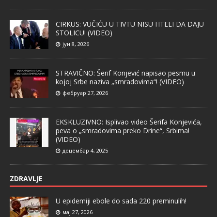
CIRKUS: VUČIĆU U TIVTU NISU HTELI DA DAJU
STOLICU! (VIDEO)
јун 8, 2026
STRAVIČNO: Šerif Konjević napisao pesmu u
kojoj Srbe naziva „smradovima“! (VIDEO)
фебруар 27, 2026
EKSKLUZIVNO: Isplivao video Šerifa Konjevića,
peva o „smradovima preko Drine“, Srbima!
(VIDEO)
децембар 4, 2025
ZDRAVLJE
U epidemiji ebole do sada 220 preminulih!
мај 27, 2026