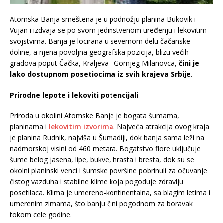
Atomska Banja smeštena je u podnožju planina Bukovik i
Vujan i izdvaja se po svom jedinstvenom uređenju i lekovitim
svojstvima. Banja je locirana u severnom delu čačanske
doline, a njena povolјna geografska pozicija, blizu većih
gradova poput Čačka, Kraljeva i Gornjeg Milanovca,
čini je
lako dostupnom posetiocima iz svih krajeva Srbije
.
Prirodne lepote i lekoviti potencijali
Priroda u okolini Atomske Banje je bogata šumama,
planinama i
lekovitim izvorima
. Najveća atrakcija ovog kraja
je planina Rudnik, najviša u Šumadiji, dok banja sama leži na
nadmorskoj visini od 460 metara. Bogatstvo flore uključuje
šume belog jasena, lipe, bukve, hrasta i bresta, dok su se
okolni planinski venci i šumske površine pobrinuli za očuvanje
čistog vazduha i stabilne klime koja pogoduje zdravlju
posetilaca. Klima je umereno-kontinentalna, sa blagim letima i
umerenim zimama, što banju čini pogodnom za boravak
tokom cele godine.