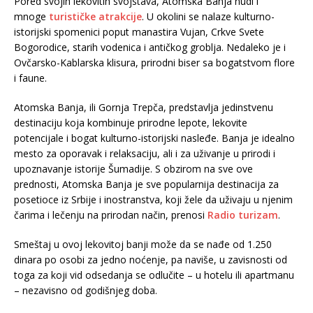
Pored svojih lekovitih svojstava, Atomska Banja nudi i
mnoge
turističke atrakcije
. U okolini se nalaze kulturno-
istorijski spomenici poput manastira Vujan, Crkve Svete
Bogorodice, starih vodenica i antičkog groblja. Nedaleko je i
Ovčarsko-Kablarska klisura, prirodni biser sa bogatstvom flore
i faune.
Atomska Banja, ili Gornja Trepča, predstavlja jedinstvenu
destinaciju koja kombinuje prirodne lepote, lekovite
potencijale i bogat kulturno-istorijski nasleđe. Banja je idealno
mesto za oporavak i relaksaciju, ali i za uživanje u prirodi i
upoznavanje istorije Šumadije. S obzirom na sve ove
prednosti, Atomska Banja je sve popularnija destinacija za
posetioce iz Srbije i inostranstva, koji žele da uživaju u njenim
čarima i lečenju na prirodan način, prenosi
Radio turizam
.
Smeštaj u ovoj lekovitoj banji može da se nađe od 1.250
dinara po osobi za jedno noćenje, pa naviše, u zavisnosti od
toga za koji vid odsedanja se odlučite – u hotelu ili apartmanu
– nezavisno od godišnjeg doba.