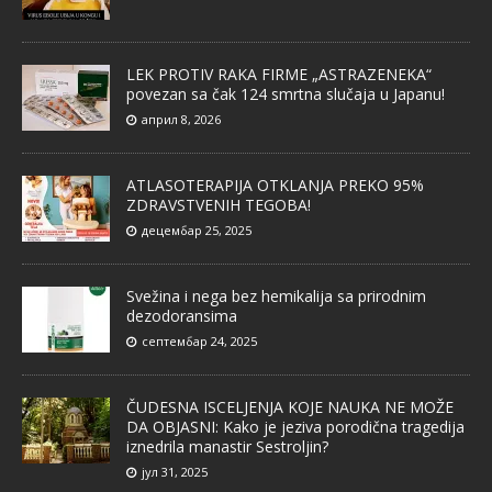
LEK PROTIV RAKA FIRME „ASTRAZENEKA“
povezan sa čak 124 smrtna slučaja u Japanu!
април 8, 2026
ATLASOTERAPIJA OTKLANJA PREKO 95%
ZDRAVSTVENIH TEGOBA!
децембар 25, 2025
Svežina i nega bez hemikalija sa prirodnim
dezodoransima
септембар 24, 2025
ČUDESNA ISCELJENJA KOJE NAUKA NE MOŽE
DA OBJASNI: Kako je jeziva porodična tragedija
iznedrila manastir Sestroljin?
јул 31, 2025