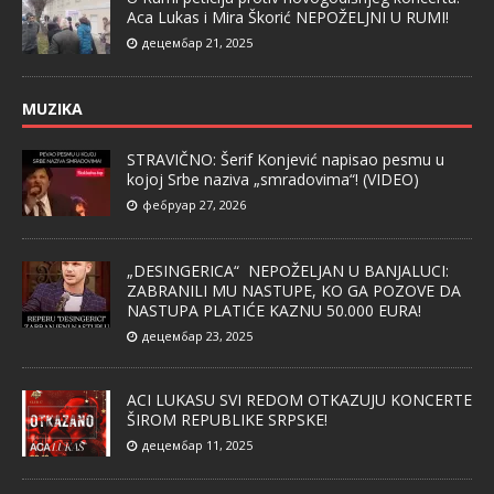
Aca Lukas i Mira Škorić NEPOŽELJNI U RUMI!
децембар 21, 2025
MUZIKA
STRAVIČNO: Šerif Konjević napisao pesmu u
kojoj Srbe naziva „smradovima“! (VIDEO)
фебруар 27, 2026
„DESINGERICA“ NEPOŽELJAN U BANJALUCI:
ZABRANILI MU NASTUPE, KO GA POZOVE DA
NASTUPA PLATIĆE KAZNU 50.000 EURA!
децембар 23, 2025
ACI LUKASU SVI REDOM OTKAZUJU KONCERTE
ŠIROM REPUBLIKE SRPSKE!
децембар 11, 2025