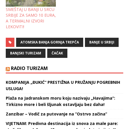
Trepče jedinstvene su u
SMEŠTAJ U BANJI U SRCU
svetu, jer su takvi…
SRBIJE ZA SAMO 10 EURA,
A TERMALNI IZVORI
LEKOVITI!
ATOMSKA BANJA GORNJA TREPČA
BANJE U SRBIJI
BANJSKI TURIZAM
ČAČAK
RADIO TURIZAM
KOMPANIJA „ĐUKIĆ“ PRESTIŽNA U PRUŽANJU POGREBNIH
USLUGA!
Plaža na Jadranskom moru koju nazivaju „Havajima“:
Tirkizno more i beli šljunak ostavljaju bez daha!
Zanzibar – Vodič za putovanje na ’’Ostrvo začina’’
VIJETNAM: Predivna destinacija iz snova za male pare: