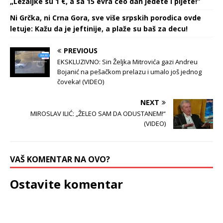
„Ležaljke su 1 €, a sa 15 evra ceo dan jedete i pijete!“
Ni Grčka, ni Crna Gora, sve više srpskih porodica ovde
letuje: Kažu da je jeftinije, a plaže su baš za decu!
PREVIOUS
EKSKLUZIVNO: Sin Željka Mitrovića gazi Andreu
Bojanić na pešačkom prelazu i umalo još jednog
čoveka! (VIDEO)
NEXT
MIROSLAV ILIĆ: „ŽELEO SAM DA ODUSTANEM!“
(VIDEO)
VAŠ KOMENTAR NA OVO?
Ostavite komentar