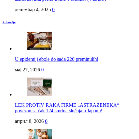
децембар 4, 2025
0
Zdravlje
U epidemiji ebole do sada 220 preminulih!
мај 27, 2026
0
LEK PROTIV RAKA FIRME „ASTRAZENEKA“
povezan sa čak 124 smrtna slučaja u Japanu!
април 8, 2026
0