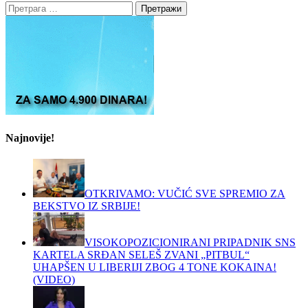
Претрага
за:
Najnovije!
OTKRIVAMO: VUČIĆ SVE SPREMIO ZA
BEKSTVO IZ SRBIJE!
VISOKOPOZICIONIRANI PRIPADNIK SNS
KARTELA SRĐAN SELEŠ ZVANI „PITBUL“
UHAPŠEN U LIBERIJI ZBOG 4 TONE KOKAINA!
(VIDEO)