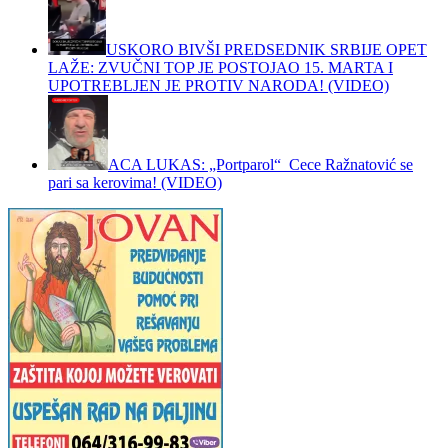
USKORO BIVŠI PREDSEDNIK SRBIJE OPET
LAŽE: ZVUČNI TOP JE POSTOJAO 15. MARTA I
UPOTREBLJEN JE PROTIV NARODA! (VIDEO)
ACA LUKAS: „Portparol“ Cece Ražnatović se
pari sa kerovima! (VIDEO)