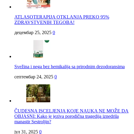
ATLASOTERAPIJA OTKLANJA PREKO 95%
ZDRAVSTVENIH TEGOBA!
децембар 25, 2025
0
Svežina i nega bez hemikalija sa prirodnim dezodoransima
септембар 24, 2025
0
ČUDESNA ISCELJENJA KOJE NAUKA NE MOŽE DA
OBJASNI: Kako je jeziva porodična tragedija iznedrila
manastir Sestroljin?
јул 31, 2025
0