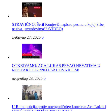
STRAVIČNO: Šerif Konjević napisao pesmu u kojoj Srbe
naziva „smradovima“! (VIDEO)
фебруар 27, 2026
0
OTKRIVAMO: ACA LUKAS PEVAO HRVATIMA U
MOSTARU OGRNUT ŠAHOVNICOM!
децембар 23, 2025
0
U Rumi peticija protiv novogodišnjeg koncerta: Aca Lukas i