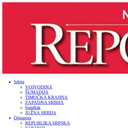
Srbija
VOJVODINA
ŠUMADIJA
TIMOČKA KRAJINA
ZAPADNA SRBIJA
Sandžak
JUŽNA SRBIJA
Dijaspora
REPUBLIKA SRPSKA