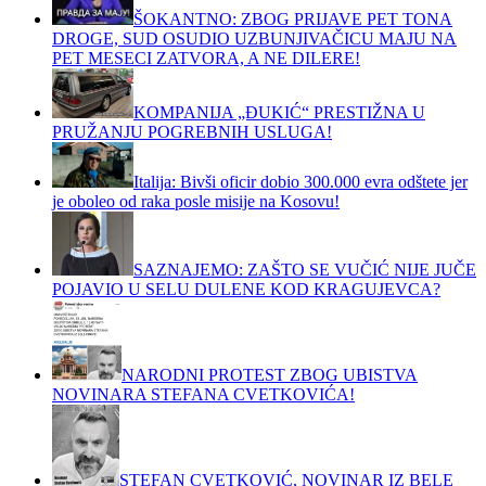
ŠOKANTNO: ZBOG PRIJAVE PET TONA
DROGE, SUD OSUDIO UZBUNJIVAČICU MAJU NA
PET MESECI ZATVORA, A NE DILERE!
KOMPANIJA „ĐUKIĆ“ PRESTIŽNA U
PRUŽANJU POGREBNIH USLUGA!
Italija: Bivši oficir dobio 300.000 evra odštete jer
je oboleo od raka posle misije na Kosovu!
SAZNAJEMO: ZAŠTO SE VUČIĆ NIJE JUČE
POJAVIO U SELU DULENE KOD KRAGUJEVCA?
NARODNI PROTEST ZBOG UBISTVA
NOVINARA STEFANA CVETKOVIĆA!
STEFAN CVETKOVIĆ, NOVINAR IZ BELE