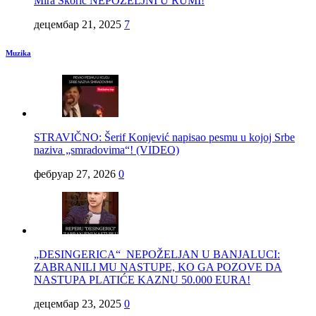
Mira Škorić NEPOŽELJNI U RUMI!
децембар 21, 2025
7
Muzika
STRAVIČNO: Šerif Konjević napisao pesmu u kojoj Srbe
naziva „smradovima“! (VIDEO)
фебруар 27, 2026
0
„DESINGERICA“ NEPOŽELJAN U BANJALUCI:
ZABRANILI MU NASTUPE, KO GA POZOVE DA
NASTUPA PLATIĆE KAZNU 50.000 EURA!
децембар 23, 2025
0