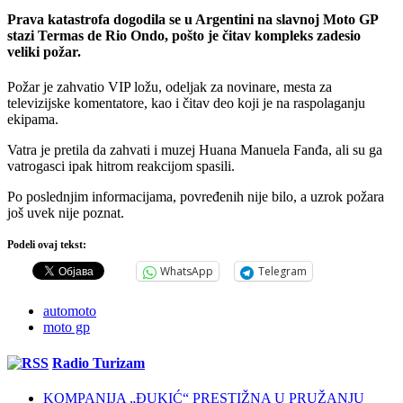
Prava katastrofa dogodila se u Argentini na slavnoj Moto GP
stazi Termas de Rio Ondo, pošto je čitav kompleks zadesio
veliki požar.
Požar je zahvatio VIP ložu, odeljak za novinare, mesta za
televizijske komentatore, kao i čitav deo koji je na raspolaganju
ekipama.
Vatra je pretila da zahvati i muzej Huana Manuela Fanđa, ali su ga
vatrogasci ipak hitrom reakcijom spasili.
Po poslednjim informacijama, povređenih nije bilo, a uzrok požara
još uvek nije poznat.
Podeli ovaj tekst:
WhatsApp
Telegram
automoto
moto gp
Radio Turizam
KOMPANIJA „ĐUKIĆ“ PRESTIŽNA U PRUŽANJU