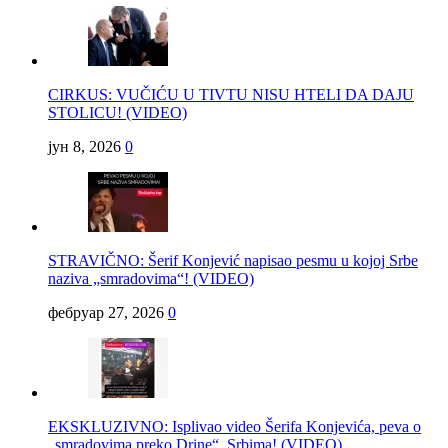
CIRKUS: VUČIĆU U TIVTU NISU HTELI DA DAJU
STOLICU! (VIDEO)
јун 8, 2026
0
STRAVIČNO: Šerif Konjević napisao pesmu u kojoj Srbe
naziva „smradovima“! (VIDEO)
фебруар 27, 2026
0
EKSKLUZIVNO: Isplivao video Šerifa Konjevića, peva o
„smradovima preko Drine“, Srbima! (VIDEO)