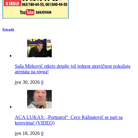
Estrada
Saša Mirković otkrio detalje još jednog stravičnog pokušaja
atentata na njega!
јун 30, 2026
0
ACA LUKAS: „Portparol“ Cece Ražnatović se pari sa
kerovima! (VIDEO)
јун 18, 2026
0