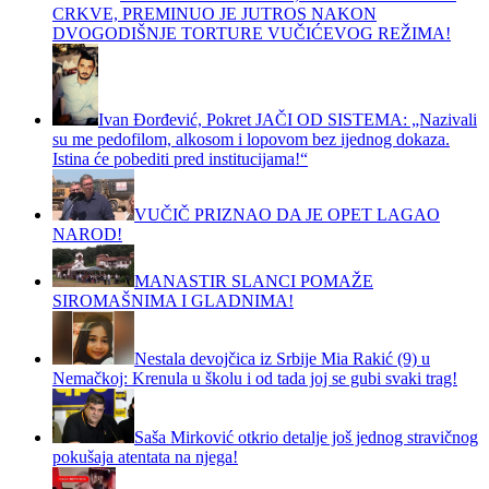
CRKVE, PREMINUO JE JUTROS NAKON
DVOGODIŠNJE TORTURE VUČIĆEVOG REŽIMA!
Ivan Đorđević, Pokret JAČI OD SISTEMA: „Nazivali
su me pedofilom, alkosom i lopovom bez ijednog dokaza.
Istina će pobediti pred institucijama!“
VUČIČ PRIZNAO DA JE OPET LAGAO
NAROD!
MANASTIR SLANCI POMAŽE
SIROMAŠNIMA I GLADNIMA!
Nestala devojčica iz Srbije Mia Rakić (9) u
Nemačkoj: Krenula u školu i od tada joj se gubi svaki trag!
Saša Mirković otkrio detalje još jednog stravičnog
pokušaja atentata na njega!