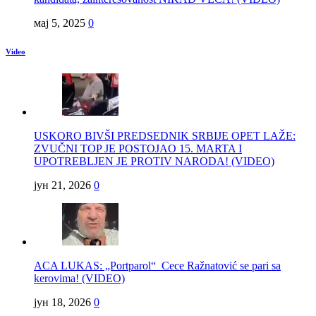
мај 5, 2025
0
Video
USKORO BIVŠI PREDSEDNIK SRBIJE OPET LAŽE:
ZVUČNI TOP JE POSTOJAO 15. MARTA I
UPOTREBLJEN JE PROTIV NARODA! (VIDEO)
јун 21, 2026
0
ACA LUKAS: „Portparol“ Cece Ražnatović se pari sa
kerovima! (VIDEO)
јун 18, 2026
0