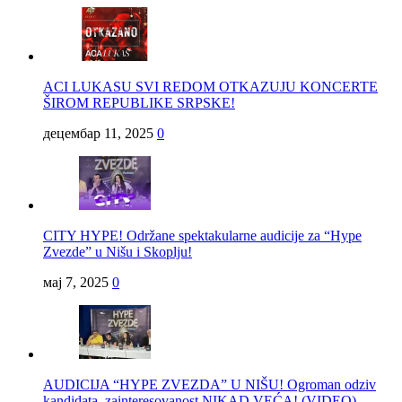
ACI LUKASU SVI REDOM OTKAZUJU KONCERTE
ŠIROM REPUBLIKE SRPSKE!
децембар 11, 2025
0
CITY HYPE! Održane spektakularne audicije za “Hype
Zvezde” u Nišu i Skoplju!
мај 7, 2025
0
AUDICIJA “HYPE ZVEZDA” U NIŠU! Ogroman odziv
kandidata, zainteresovanost NIKAD VEĆA! (VIDEO)