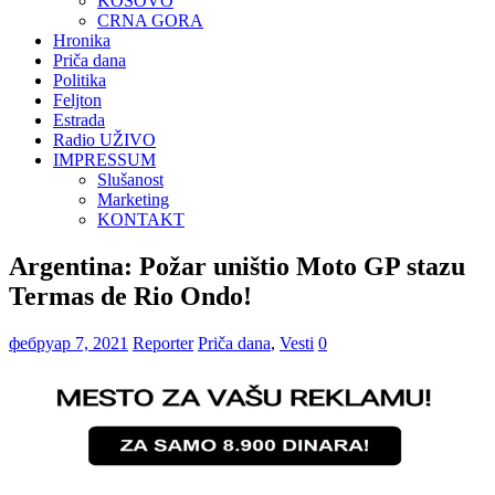
KOSOVO
CRNA GORA
Hronika
Priča dana
Politika
Feljton
Estrada
Radio UŽIVO
IMPRESSUM
Slušanost
Marketing
KONTAKT
Argentina: Požar uništio Moto GP stazu
Termas de Rio Ondo!
фебруар 7, 2021
Reporter
Priča dana
,
Vesti
0