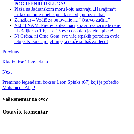
POGREBNIH USLUGA!
Plaža na Jadranskom moru koju nazivaju „Havajima“:
Tirkizno more i beli šljunak ostavljaju bez daha!
Zanzibar – Vodič za putovanje na ’’Ostrvo začina’’
VIJETNAM: Predivna destinacija iz snova za male pare:
„Ležaljke su 1 €, a sa 15 evra ceo dan jedete i pijete!“
Ni Grčka, ni Crna Gora, sve više srpskih porodica ovde
letuje: Kažu da je jeftinije, a plaže su baš za decu!
Previous
Kladionica: Tipovi dana
Next
Preminuo legendarni bokser Leon Spinks (67) koji je pobedio
Muhameda Alija!
Vaš komentar na ovo?
Ostavite komentar