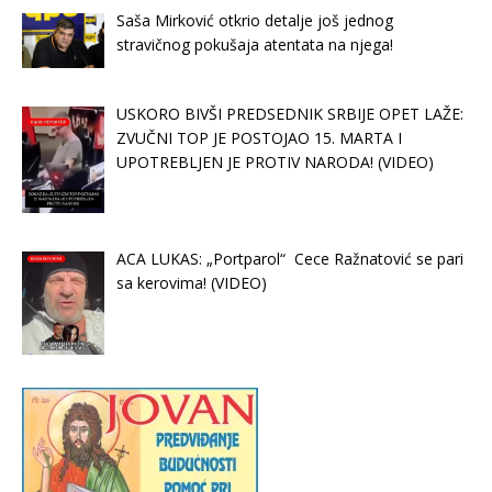
Saša Mirković otkrio detalje još jednog
stravičnog pokušaja atentata na njega!
USKORO BIVŠI PREDSEDNIK SRBIJE OPET LAŽE:
ZVUČNI TOP JE POSTOJAO 15. MARTA I
UPOTREBLJEN JE PROTIV NARODA! (VIDEO)
ACA LUKAS: „Portparol“ Cece Ražnatović se pari
sa kerovima! (VIDEO)