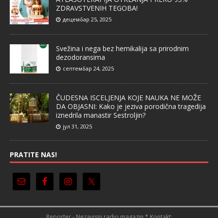
ZDRAVSTVENIH TEGOBA!
децембар 25, 2025
Svežina i nega bez hemikalija sa prirodnim
dezodoransima
септембар 24, 2025
ČUDESNA ISCELJENJA KOJE NAUKA NE MOŽE
DA OBJASNI: Kako je jeziva porodična tragedija
iznedrila manastir Sestroljin?
јул 31, 2025
PRATITE NAS!
Reporter - Nezavisni radio magazin * Kontakt: