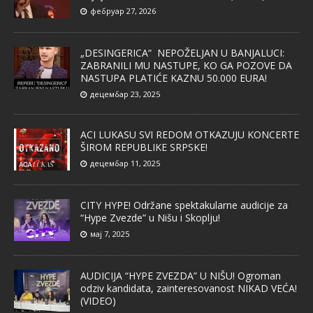
фебруар 27, 2026
„DESINGERICA“ NEPOŽELJAN U BANJALUCI:
ZABRANILI MU NASTUPE, KO GA POZOVE DA
NASTUPA PLATIĆE KAZNU 50.000 EURA!
децембар 23, 2025
ACI LUKASU SVI REDOM OTKAZUJU KONCERTE
ŠIROM REPUBLIKE SRPSKE!
децембар 11, 2025
CITY HYPE! Održane spektakularne audicije za
“Hype Zvezde” u Nišu i Skoplju!
мај 7, 2025
AUDICIJA “HYPE ZVEZDA” U NIŠU! Ogroman
odziv kandidata, zainteresovanost NIKAD VEĆA!
(VIDEO)