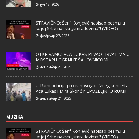
јун 18, 2026
STRAVIČNO: Šerif Konjević napisao pesmu u
kojoj Srbe naziva „smradovima“! (VIDEO)
фебруар 27, 2026
OTKRIVAMO: ACA LUKAS PEVAO HRVATIMA U
MOSTARU OGRNUT ŠAHOVNICOM!
децембар 23, 2025
U Rumi peticija protiv novogodišnjeg koncerta:
Aca Lukas i Mira Škorić NEPOŽELJNI U RUMI!
децембар 21, 2025
MUZIKA
STRAVIČNO: Šerif Konjević napisao pesmu u
kojoj Srbe naziva „smradovima“! (VIDEO)