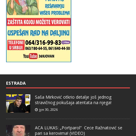
ESTRADA
Saša Mirković otkrio detalje još jednog
stravičnog pokušaja atentata na njega!
јун 30, 2026
ACA LUKAS: „Portparol“ Cece Ražnatović se
pari sa kerovima! (VIDEO)