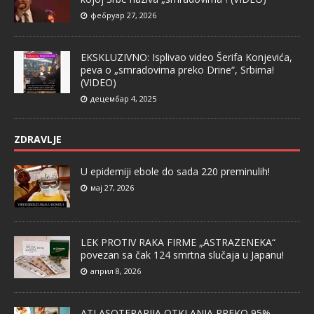
фебруар 27, 2026
EKSKLUZIVNO: Isplivao video Šerifa Konjevića,
peva o „smradovima preko Drine“, Srbima!
(VIDEO)
децембар 4, 2025
ZDRAVLJE
U epidemiji ebole do sada 220 preminulih!
мај 27, 2026
LEK PROTIV RAKA FIRME „ASTRAZENEKA“
povezan sa čak 124 smrtna slučaja u Japanu!
април 8, 2026
ATLASOTERAPIJA OTKLANJA PREKO 95%