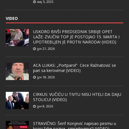
мај 5, 2025
VIDEO
USKORO BIVŠI PREDSEDNIK SRBIJE OPET
LAŽE: ZVUČNI TOP JE POSTOJAO 15. MARTA I
UPOTREBLJEN JE PROTIV NARODA! (VIDEO)
јун 21, 2026
ACA LUKAS: „Portparol“ Cece Ražnatović se
pari sa kerovima! (VIDEO)
јун 18, 2026
CIRKUS: VUČIĆU U TIVTU NISU HTELI DA DAJU
STOLICU! (VIDEO)
јун 8, 2026
STRAVIČNO: Šerif Konjević napisao pesmu u
kojoj Srbe naziva „smradovima“! (VIDEO)