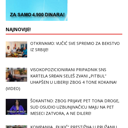
NAJNOVIJE!
OTKRIVAMO: VUČIĆ SVE SPREMIO ZA BEKSTVO
IZ SRBIJE!
VISOKOPOZICIONIRANI PRIPADNIK SNS
KARTELA SRĐAN SELEŠ ZVANI „PITBUL“
UHAPŠEN U LIBERIJI ZBOG 4 TONE KOKAINA!
(VIDEO)
ŠOKANTNO: ZBOG PRIJAVE PET TONA DROGE,
SUD OSUDIO UZBUNJIVAČICU MAJU NA PET
MESECI ZATVORA, A NE DILERE!
KOMPANIJA „ĐUKIĆ“ PRESTIŽNA U PRUŽANJU