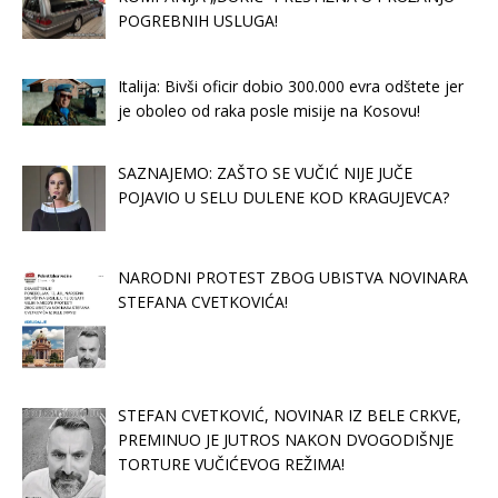
POGREBNIH USLUGA!
Italija: Bivši oficir dobio 300.000 evra odštete jer
je oboleo od raka posle misije na Kosovu!
SAZNAJEMO: ZAŠTO SE VUČIĆ NIJE JUČE
POJAVIO U SELU DULENE KOD KRAGUJEVCA?
NARODNI PROTEST ZBOG UBISTVA NOVINARA
STEFANA CVETKOVIĆA!
STEFAN CVETKOVIĆ, NOVINAR IZ BELE CRKVE,
PREMINUO JE JUTROS NAKON DVOGODIŠNJE
TORTURE VUČIĆEVOG REŽIMA!