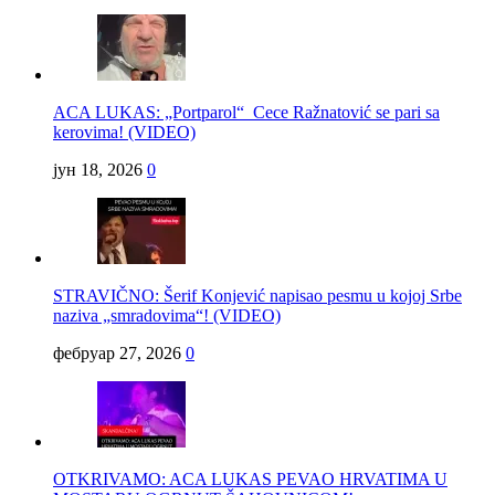
ACA LUKAS: „Portparol“ Cece Ražnatović se pari sa
kerovima! (VIDEO)
јун 18, 2026
0
STRAVIČNO: Šerif Konjević napisao pesmu u kojoj Srbe
naziva „smradovima“! (VIDEO)
фебруар 27, 2026
0
OTKRIVAMO: ACA LUKAS PEVAO HRVATIMA U