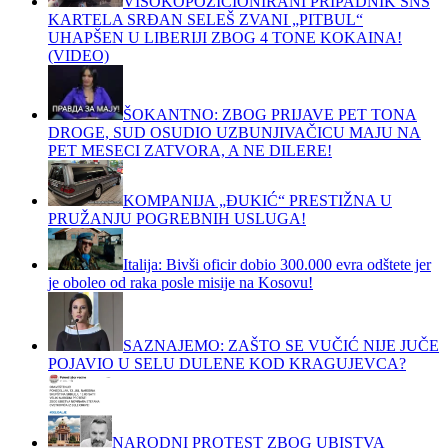
VISOKOPOZICIONIRANI PRIPADNIK SNS
KARTELA SRĐAN SELEŠ ZVANI „PITBUL“
UHAPŠEN U LIBERIJI ZBOG 4 TONE KOKAINA!
(VIDEO)
ŠOKANTNO: ZBOG PRIJAVE PET TONA
DROGE, SUD OSUDIO UZBUNJIVAČICU MAJU NA
PET MESECI ZATVORA, A NE DILERE!
KOMPANIJA „ĐUKIĆ“ PRESTIŽNA U
PRUŽANJU POGREBNIH USLUGA!
Italija: Bivši oficir dobio 300.000 evra odštete jer
je oboleo od raka posle misije na Kosovu!
SAZNAJEMO: ZAŠTO SE VUČIĆ NIJE JUČE
POJAVIO U SELU DULENE KOD KRAGUJEVCA?
NARODNI PROTEST ZBOG UBISTVA