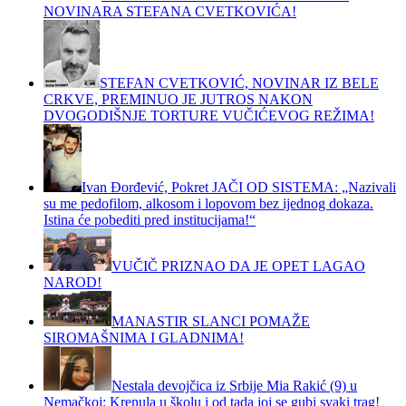
NOVINARA STEFANA CVETKOVIĆA!
STEFAN CVETKOVIĆ, NOVINAR IZ BELE
CRKVE, PREMINUO JE JUTROS NAKON
DVOGODIŠNJE TORTURE VUČIĆEVOG REŽIMA!
Ivan Đorđević, Pokret JAČI OD SISTEMA: „Nazivali
su me pedofilom, alkosom i lopovom bez ijednog dokaza.
Istina će pobediti pred institucijama!“
VUČIČ PRIZNAO DA JE OPET LAGAO
NAROD!
MANASTIR SLANCI POMAŽE
SIROMAŠNIMA I GLADNIMA!
Nestala devojčica iz Srbije Mia Rakić (9) u
Nemačkoj: Krenula u školu i od tada joj se gubi svaki trag!