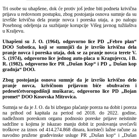
Tri osobe su uhapšene, dok će protiv još jedne biti podneta krivična
prijava u redovnom postupku, zbog postojanja osnova sumnje da su
izvršile krivična dela pranje novca i poreska utaja, a po nalogu
Posebnog odeljenja za suzbijanje korupcije Višeg javnog tužilaštva
u Kraljevu.
Uhapšeni su J. O. (1964), odgovorno lice PD „Febro plan“
DOO Subotica, koji se sumnjiči da je izvršio krivična dela
pranje novca i poreska utaja, dok se za pranje novca terete V.
S. (1974), odgovorno lice jednog auto-placa u Kragujevcu, i B.
R. (1982), odgovorno lice PR „Dušan Kop“ i PD „ Dušan kop
gradnja“ DOO.
Zbog postojanja osnova sumnje da je izvršio krivično delo
pranje novca, krivičnom prijavom biće obuhvaćen i
pedesetčetvorogodišnji muškarac, odgovorno lice PD „Bojan
promet“ DOO Kosovska Mitrovica.
Sumnja se da je J. O. da bi izbegao plaćanje poreza na dobit i poreza
na prihod od kapitala za period od 2018. do 2022. godine,
nadležnom poreskom organu podnosio poreske prijave neistinite
sadržine u kojima je iskazao manju dobit iz poslovanja uvećavši
troškove za iznos od 414.274.868 dinara, koristeći lažne račune za
navodno pružene građevinske usluge PR „Dušan kop“ i „Dušan