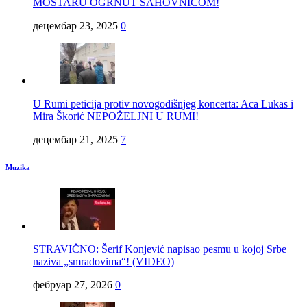
MOSTARU OGRNUT ŠAHOVNICOM!
децембар 23, 2025
0
U Rumi peticija protiv novogodišnjeg koncerta: Aca Lukas i
Mira Škorić NEPOŽELJNI U RUMI!
децембар 21, 2025
7
Muzika
STRAVIČNO: Šerif Konjević napisao pesmu u kojoj Srbe
naziva „smradovima“! (VIDEO)
фебруар 27, 2026
0