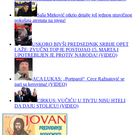
Saša Mirković otkrio detalje još jednog stravičnog
pokušaja atentata na njega!
USKORO BIVŠI PREDSEDNIK SRBIJE OPET
LAŽE: ZVUČNI TOP JE POSTOJAO 15. MARTA I
UPOTREBLJEN JE PROTIV NARODA! (VIDEO)
ACA LUKAS: „Portparol“ Cece Ražnatović se
pari sa kerovima! (VIDEO)
CIRKUS: VUČIĆU U TIVTU NISU HTELI
DA DAJU STOLICU! (VIDEO)