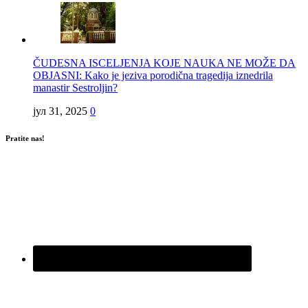
ČUDESNA ISCELJENJA KOJE NAUKA NE MOŽE DA
OBJASNI: Kako je jeziva porodična tragedija iznedrila
manastir Sestroljin?
јул 31, 2025
0
Pratite nas!