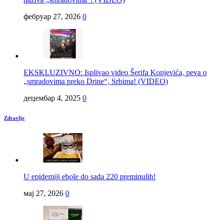
фебруар 27, 2026
0
EKSKLUZIVNO: Isplivao video Šerifa Konjevića, peva o
„smradovima preko Drine“, Srbima! (VIDEO)
децембар 4, 2025
0
Zdravlje
U epidemiji ebole do sada 220 preminulih!
мај 27, 2026
0