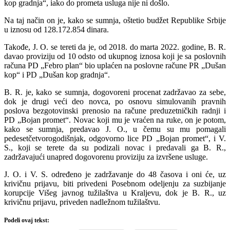
kop gradnja“, iako do prometa usluga nije ni došlo.
Na taj način on je, kako se sumnja, oštetio budžet Republike Srbije
u iznosu od 128.172.854 dinara.
Takođe, J. O. se tereti da je, od 2018. do marta 2022. godine, B. R.
davao proviziju od 10 odsto od ukupnog iznosa koji je sa poslovnih
računa PD „Febro plan“ bio uplaćen na poslovne račune PR „Dušan
kop“ i PD „Dušan kop gradnja“.
B. R. je, kako se sumnja, dogovoreni procenat zadržavao za sebe,
dok je drugi veći deo novca, po osnovu simulovanih pravnih
poslova bezgotovinski prenosio na račune preduzetničkih radnji i
PD „Bojan promet“. Novac koji mu je vraćen na ruke, on je potom,
kako se sumnja, predavao J. O., u čemu su mu pomagali
pedesetčetvorogodišnjak, odgovorno lice PD „Bojan promet“, i V.
S., koji se terete da su podizali novac i predavali ga B. R.,
zadržavajući unapred dogovorenu proviziju za izvršene usluge.
J. O. i V. S. određeno je zadržavanje do 48 časova i oni će, uz
krivičnu prijavu, biti privedeni Posebnom odeljenju za suzbijanje
korupcije Višeg javnog tužilaštva u Kraljevu, dok je B. R., uz
krivičnu prijavu, priveden nadležnom tužilaštvu.
Podeli ovaj tekst: