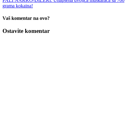
PALI NARKO-DILERI: Uhapšena dvojica muškaraca sa 700
grama kokaina!
Vaš komentar na ovo?
Ostavite komentar