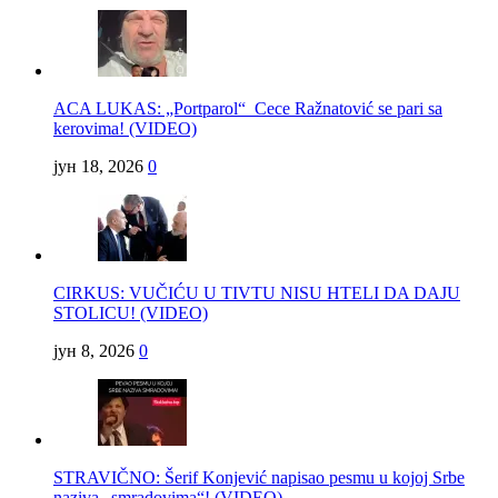
ACA LUKAS: „Portparol“ Cece Ražnatović se pari sa
kerovima! (VIDEO)
јун 18, 2026
0
CIRKUS: VUČIĆU U TIVTU NISU HTELI DA DAJU
STOLICU! (VIDEO)
јун 8, 2026
0
STRAVIČNO: Šerif Konjević napisao pesmu u kojoj Srbe
naziva „smradovima“! (VIDEO)