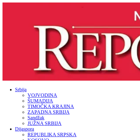
Srbija
VOJVODINA
ŠUMADIJA
TIMOČKA KRAJINA
ZAPADNA SRBIJA
Sandžak
JUŽNA SRBIJA
Dijaspora
REPUBLIKA SRPSKA