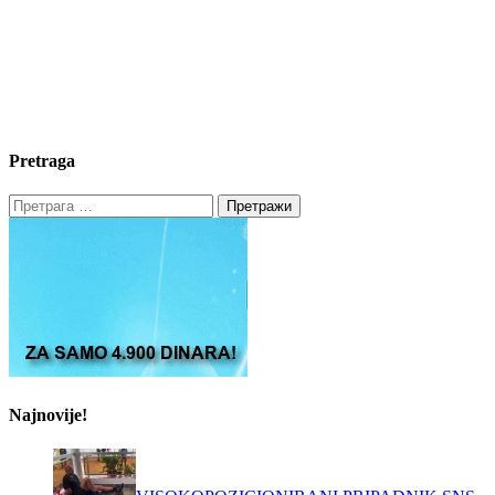
Pretraga
Претрага
за:
Najnovije!