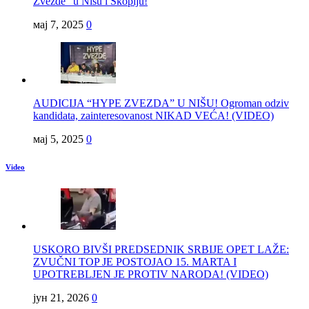
Zvezde” u Nišu i Skoplju!
мај 7, 2025
0
AUDICIJA “HYPE ZVEZDA” U NIŠU! Ogroman odziv
kandidata, zainteresovanost NIKAD VEĆA! (VIDEO)
мај 5, 2025
0
Video
USKORO BIVŠI PREDSEDNIK SRBIJE OPET LAŽE:
ZVUČNI TOP JE POSTOJAO 15. MARTA I
UPOTREBLJEN JE PROTIV NARODA! (VIDEO)
јун 21, 2026
0