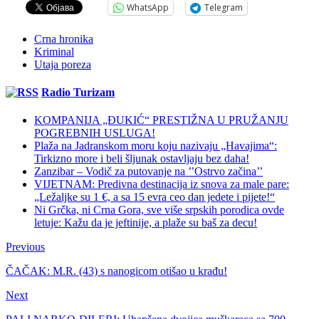
WhatsApp
Telegram
Crna hronika
Kriminal
Utaja poreza
Radio Turizam
KOMPANIJA „ĐUKIĆ“ PRESTIŽNA U PRUŽANJU
POGREBNIH USLUGA!
Plaža na Jadranskom moru koju nazivaju „Havajima“:
Tirkizno more i beli šljunak ostavljaju bez daha!
Zanzibar – Vodič za putovanje na ’’Ostrvo začina’’
VIJETNAM: Predivna destinacija iz snova za male pare:
„Ležaljke su 1 €, a sa 15 evra ceo dan jedete i pijete!“
Ni Grčka, ni Crna Gora, sve više srpskih porodica ovde
letuje: Kažu da je jeftinije, a plaže su baš za decu!
Previous
ČAČAK: M.R. (43) s nanogicom otišao u krađu!
Next