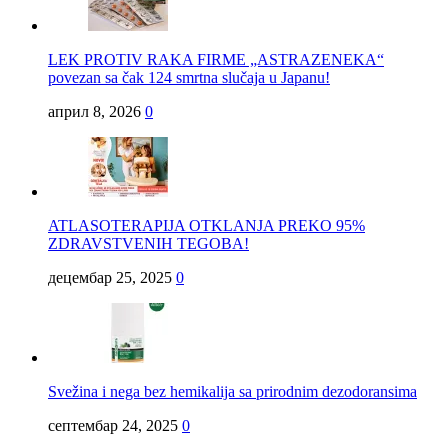
LEK PROTIV RAKA FIRME „ASTRAZENEKA“
povezan sa čak 124 smrtna slučaja u Japanu!
април 8, 2026
0
ATLASOTERAPIJA OTKLANJA PREKO 95%
ZDRAVSTVENIH TEGOBA!
децембар 25, 2025
0
Svežina i nega bez hemikalija sa prirodnim dezodoransima
септембар 24, 2025
0