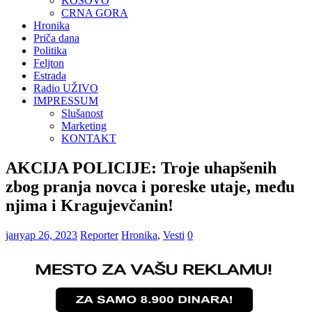
KOSOVO
CRNA GORA
Hronika
Priča dana
Politika
Feljton
Estrada
Radio UŽIVO
IMPRESSUM
Slušanost
Marketing
KONTAKT
AKCIJA POLICIJE: Troje uhapšenih
zbog pranja novca i poreske utaje, među
njima i Kragujevčanin!
јануар 26, 2023
Reporter
Hronika
,
Vesti
0