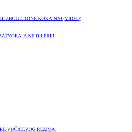
JI ZBOG 4 TONE KOKAINA! (VIDEO)
ATVORA, A NE DILERE!
URE VUČIĆEVOG REŽIMA!