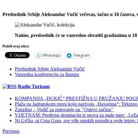
Predsednik Srbije Aleksandar Vučić večeras, tačno u 18 časova,
Naime, predsednik će se vanredno obratiti građanima u 18 
Podeli ovaj tekst:
WhatsApp
Telegram
Predsednik Srbije Aleksandar Vučić
Vanredna konferencija za štampu
Radio Turizam
KOMPANIJA „ĐUKIĆ“ PRESTIŽNA U PRUŽANJU POG
Plaža na Jadranskom moru koju nazivaju „Havajima“: Tirkizno m
Zanzibar – Vodič za putovanje na ’’Ostrvo začina’’
VIJETNAM: Predivna destinacija iz snova za male pare: „Ležaljk
Ni Grčka, ni Crna Gora, sve više srpskih porodica ovde letuje: K
Previous