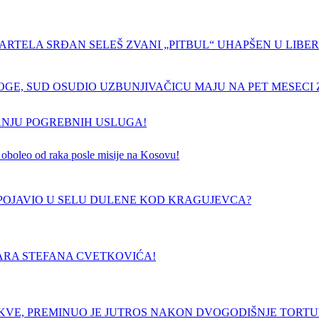
ARTELA SRĐAN SELEŠ ZVANI „PITBUL“ UHAPŠEN U LIBERI
GE, SUD OSUDIO UZBUNJIVAČICU MAJU NA PET MESECI Z
ANJU POGREBNIH USLUGA!
 je oboleo od raka posle misije na Kosovu!
E POJAVIO U SELU DULENE KOD KRAGUJEVCA?
ARA STEFANA CVETKOVIĆA!
RKVE, PREMINUO JE JUTROS NAKON DVOGODIŠNJE TORT