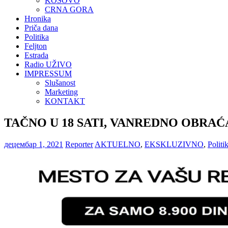
KOSOVO
CRNA GORA
Hronika
Priča dana
Politika
Feljton
Estrada
Radio UŽIVO
IMPRESSUM
Slušanost
Marketing
KONTAKT
TAČNO U 18 SATI, VANREDNO OBRAĆANJE
децембар 1, 2021
Reporter
AKTUELNO
,
EKSKLUZIVNO
,
Politi