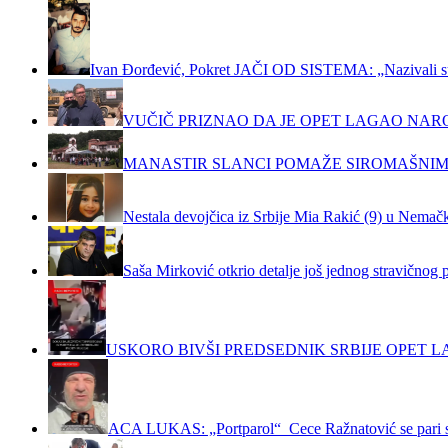
Ivan Đorđević, Pokret JAČI OD SISTEMA: „Nazivali su m
VUČIČ PRIZNAO DA JE OPET LAGAO NAR
MANASTIR SLANCI POMAŽE SIROMAŠNIM
Nestala devojčica iz Srbije Mia Rakić (9) u Nemačko
Saša Mirković otkrio detalje još jednog stravičnog 
USKORO BIVŠI PREDSEDNIK SRBIJE OPET LA
ACA LUKAS: „Portparol“ Cece Ražnatović se pari 