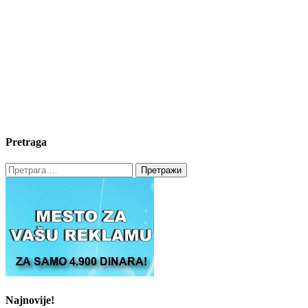
Pretraga
Претрага
за:
Najnovije!