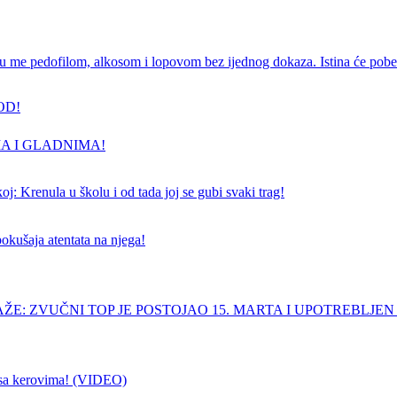
e pedofilom, alkosom i lopovom bez ijednog dokaza. Istina će pobedi
OD!
A I GLADNIMA!
j: Krenula u školu i od tada joj se gubi svaki trag!
pokušaja atentata na njega!
ŽE: ZVUČNI TOP JE POSTOJAO 15. MARTA I UPOTREBLJEN
sa kerovima! (VIDEO)