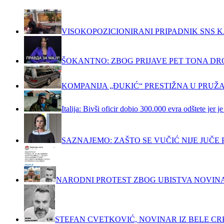
VISOKOPOZICIONIRANI PRIPADNIK SNS K
ŠOKANTNO: ZBOG PRIJAVE PET TONA DRO
KOMPANIJA „ĐUKIĆ“ PRESTIŽNA U PRUŽ
Italija: Bivši oficir dobio 300.000 evra odštete jer
SAZNAJEMO: ZAŠTO SE VUČIĆ NIJE JUČ
NARODNI PROTEST ZBOG UBISTVA NOVIN
STEFAN CVETKOVIĆ, NOVINAR IZ BELE C