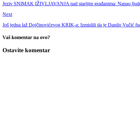
Jeziv SNIMAK IŽIVLJAVANJA nad starijim građanima: Napao ljude 
Next
Još jedna laž Dojčinovićevog KRIK-a: Izmislili da je Danilo Vučić f
Vaš komentar na ovo?
Ostavite komentar