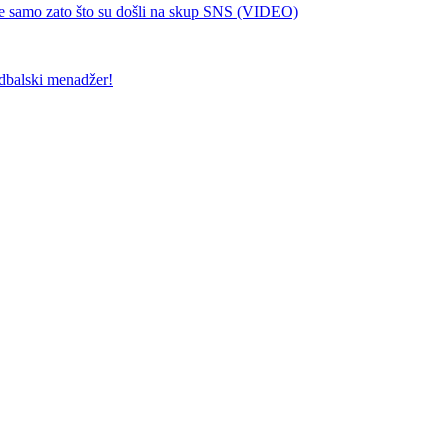
samo zato što su došli na skup SNS (VIDEO)
udbalski menadžer!