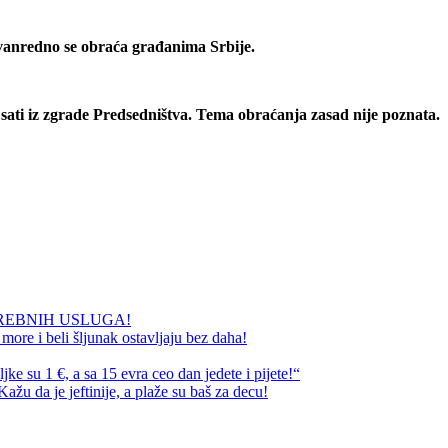
 vanredno se obraća građanima Srbije.
sati iz zgrade Predsedništva. Tema obraćanja zasad nije poznata.
REBNIH USLUGA!
ore i beli šljunak ostavljaju bez daha!
e su 1 €, a sa 15 evra ceo dan jedete i pijete!“
ažu da je jeftinije, a plaže su baš za decu!