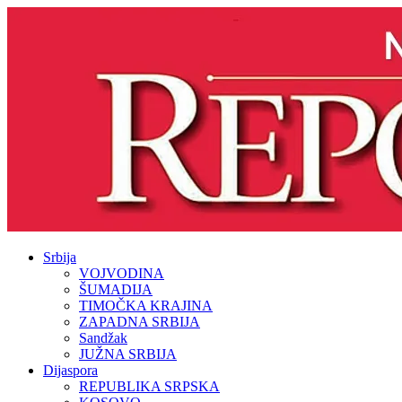
Srbija
VOJVODINA
ŠUMADIJA
TIMOČKA KRAJINA
ZAPADNA SRBIJA
Sandžak
JUŽNA SRBIJA
Dijaspora
REPUBLIKA SRPSKA