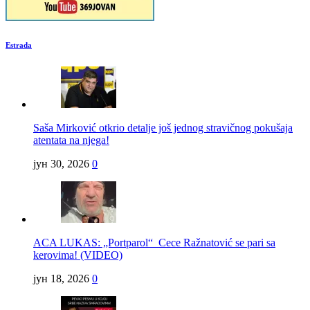
Estrada
Saša Mirković otkrio detalje još jednog stravičnog pokušaja
atentata na njega!
јун 30, 2026
0
ACA LUKAS: „Portparol“ Cece Ražnatović se pari sa
kerovima! (VIDEO)
јун 18, 2026
0