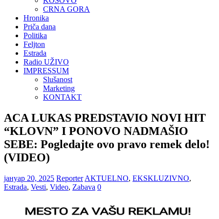
KOSOVO
CRNA GORA
Hronika
Priča dana
Politika
Feljton
Estrada
Radio UŽIVO
IMPRESSUM
Slušanost
Marketing
KONTAKT
ACA LUKAS PREDSTAVIO NOVI HIT
“KLOVN” I PONOVO NADMAŠIO
SEBE: Pogledajte ovo pravo remek delo!
(VIDEO)
јануар 20, 2025
Reporter
AKTUELNO
,
EKSKLUZIVNO
,
Estrada
,
Vesti
,
Video
,
Zabava
0