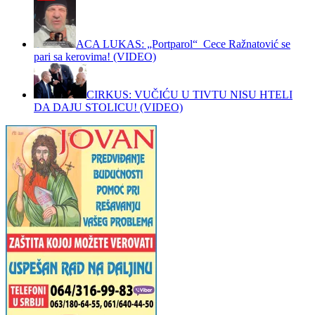
ACA LUKAS: „Portparol“ Cece Ražnatović se
pari sa kerovima! (VIDEO)
CIRKUS: VUČIĆU U TIVTU NISU HTELI
DA DAJU STOLICU! (VIDEO)