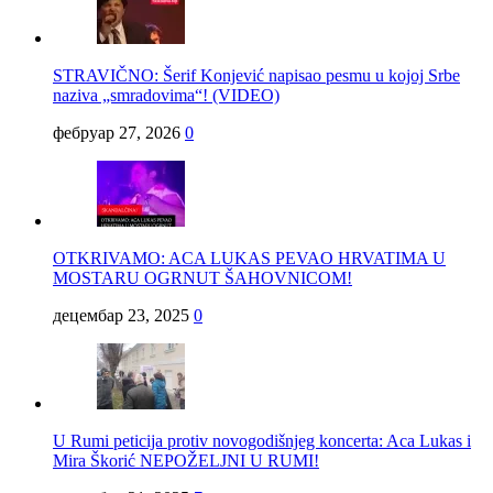
STRAVIČNO: Šerif Konjević napisao pesmu u kojoj Srbe
naziva „smradovima“! (VIDEO)
фебруар 27, 2026
0
OTKRIVAMO: ACA LUKAS PEVAO HRVATIMA U
MOSTARU OGRNUT ŠAHOVNICOM!
децембар 23, 2025
0
U Rumi peticija protiv novogodišnjeg koncerta: Aca Lukas i
Mira Škorić NEPOŽELJNI U RUMI!