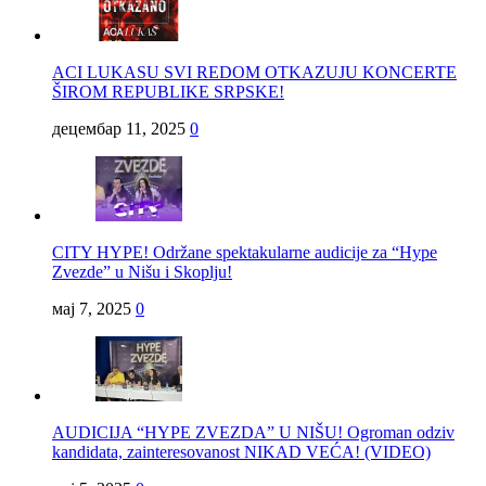
ACI LUKASU SVI REDOM OTKAZUJU KONCERTE
ŠIROM REPUBLIKE SRPSKE!
децембар 11, 2025
0
CITY HYPE! Održane spektakularne audicije za “Hype
Zvezde” u Nišu i Skoplju!
мај 7, 2025
0
AUDICIJA “HYPE ZVEZDA” U NIŠU! Ogroman odziv
kandidata, zainteresovanost NIKAD VEĆA! (VIDEO)