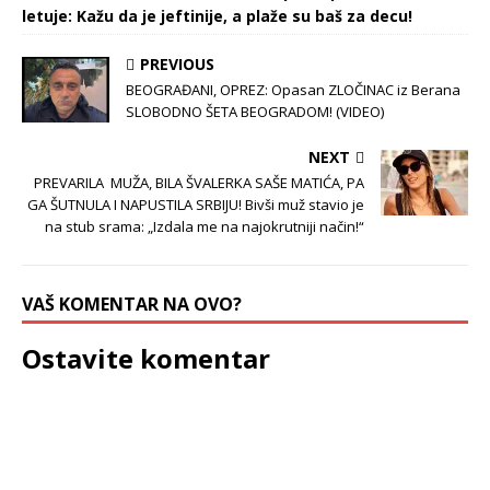
letuje: Kažu da je jeftinije, a plaže su baš za decu!
PREVIOUS
BEOGRAĐANI, OPREZ: Opasan ZLOČINAC iz Berana
SLOBODNO ŠETA BEOGRADOM! (VIDEO)
NEXT
PREVARILA MUŽA, BILA ŠVALERKA SAŠE MATIĆA, PA
GA ŠUTNULA I NAPUSTILA SRBIJU! Bivši muž stavio je
na stub srama: „Izdala me na najokrutniji način!“
VAŠ KOMENTAR NA OVO?
Ostavite komentar