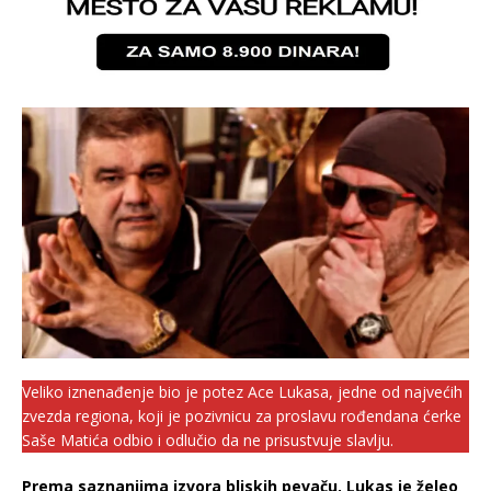
Veliko iznenađenje bio je potez Ace Lukasa, jedne od najvećih
zvezda regiona, koji je pozivnicu za proslavu rođendana ćerke
Saše Matića odbio i odlučio da ne prisustvuje slavlju.
Prema saznanjima izvora bliskih pevaču,
Lukas
je želeo