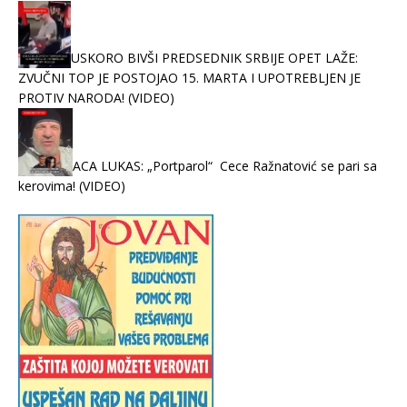
USKORO BIVŠI PREDSEDNIK SRBIJE OPET LAŽE:
ZVUČNI TOP JE POSTOJAO 15. MARTA I UPOTREBLJEN JE
PROTIV NARODA! (VIDEO)
ACA LUKAS: „Portparol“ Cece Ražnatović se pari sa
kerovima! (VIDEO)