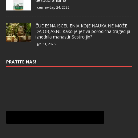
dezodoransima
септембар 24, 2025
ČUDESNA ISCELJENJA KOJE NAUKA NE MOŽE
DA OBJASNI: Kako je jeziva porodična tragedija
iznedrila manastir Sestroljin?
јул 31, 2025
PRATITE NAS!