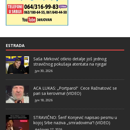
ESTRADA
Saša Mirković otkrio detalje još jednog
stravičnog pokušaja atentata na njega!
јун 30, 2026
ACA LUKAS: „Portparol“ Cece Ražnatović se
pari sa kerovima! (VIDEO)
јун 18, 2026
STRAVIČNO: Šerif Konjević napisao pesmu u
kojoj Srbe naziva „smradovima“! (VIDEO)
фебруар 27, 2026