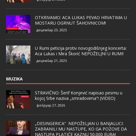
OTKRIVAMO: ACA LUKAS PEVAO HRVATIMA U
MOSTARU OGRNUT ŠAHOVNICOM!
децембар 23, 2025
U Rumi peticija protiv novogodišnjeg koncerta:
Aca Lukas i Mira Škorić NEPOŽELJNI U RUMI!
децембар 21, 2025
MUZIKA
STRAVIČNO: Šerif Konjević napisao pesmu u
kojoj Srbe naziva „smradovima“! (VIDEO)
фебруар 27, 2026
„DESINGERICA“ NEPOŽELJAN U BANJALUCI:
ZABRANILI MU NASTUPE, KO GA POZOVE DA
NASTUPA PLATIĆE KAZNU 50.000 EURA!