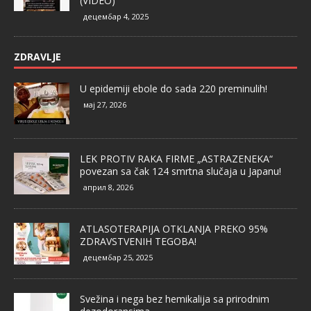
(VIDEO)
децембар 4, 2025
ZDRAVLJE
U epidemiji ebole do sada 220 preminulih!
мај 27, 2026
LEK PROTIV RAKA FIRME „ASTRAZENEKA“
povezan sa čak 124 smrtna slučaja u Japanu!
април 8, 2026
ATLASOTERAPIJA OTKLANJA PREKO 95%
ZDRAVSTVENIH TEGOBA!
децембар 25, 2025
Svežina i nega bez hemikalija sa prirodnim