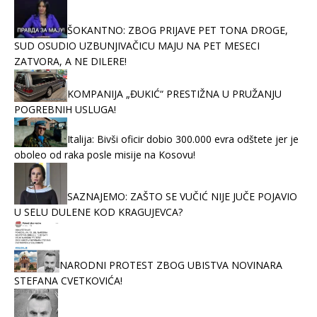
ŠOKANTNO: ZBOG PRIJAVE PET TONA DROGE,
SUD OSUDIO UZBUNJIVAČICU MAJU NA PET MESECI
ZATVORA, A NE DILERE!
KOMPANIJA „ĐUKIĆ“ PRESTIŽNA U PRUŽANJU
POGREBNIH USLUGA!
Italija: Bivši oficir dobio 300.000 evra odštete jer je
oboleo od raka posle misije na Kosovu!
SAZNAJEMO: ZAŠTO SE VUČIĆ NIJE JUČE POJAVIO
U SELU DULENE KOD KRAGUJEVCA?
NARODNI PROTEST ZBOG UBISTVA NOVINARA
STEFANA CVETKOVIĆA!