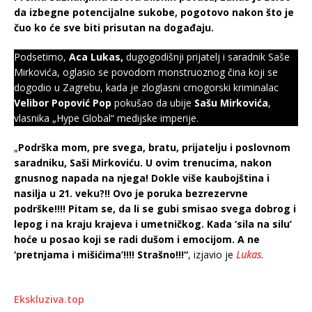
da izbegne potencijalne sukobe, pogotovo nakon što je
čuo ko će sve biti prisutan na događaju.
Podsetimo,
Aca Lukas,
dugogodišnji prijatelj i saradnik Saše
Mirkovića, oglasio se povodom monstruoznog čina koji se
dogodio u Zagrebu, kada je zloglasni crnogorski kriminalac
Velibor Popović Pop
pokušao da ubije
Sašu Mirkovića
,
vlasnika „Hype Global“ medijske imperije.
„
Podrška mom, pre svega, bratu, prijatelju i poslovnom
saradniku, Saši Mirkoviću. U ovim trenucima, nakon
gnusnog napada na njega! Dokle više kaubojština i
nasilja u 21. veku?!! Ovo je poruka bezrezervne
podrške!!!! Pitam se, da li se gubi smisao svega dobrog i
lepog i na kraju krajeva i umetničkog. Kada ‘sila na silu’
hoće u posao koji se radi dušom i emocijom. A ne
‘pretnjama i mišićima’!!!! Strašno!!!“
, izjavio je
Lukas
.
Ekskluziva.top