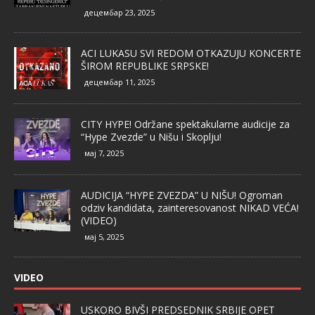
децембар 23, 2025
ACI LUKASU SVI REDOM OTKAZUJU KONCERTE
ŠIROM REPUBLIKE SRPSKE!
децембар 11, 2025
CITY HYPE! Održane spektakularne audicije za
“Hype Zvezde” u Nišu i Skoplju!
мај 7, 2025
AUDICIJA “HYPE ZVEZDA” U NIŠU! Ogroman
odziv kandidata, zainteresovanost NIKAD VEĆA!
(VIDEO)
мај 5, 2025
VIDEO
USKORO BIVŠI PREDSEDNIK SRBIJE OPET