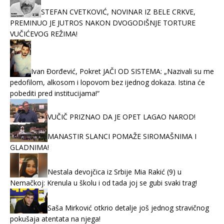
STEFAN CVETKOVIĆ, NOVINAR IZ BELE CRKVE,
PREMINUO JE JUTROS NAKON DVOGODIŠNJE TORTURE
VUČIĆEVOG REŽIMA!
Ivan Đorđević, Pokret JAČI OD SISTEMA: „Nazivali su me
pedofilom, alkosom i lopovom bez ijednog dokaza. Istina će
pobediti pred institucijama!“
VUČIČ PRIZNAO DA JE OPET LAGAO NAROD!
MANASTIR SLANCI POMAŽE SIROMAŠNIMA I
GLADNIMA!
Nestala devojčica iz Srbije Mia Rakić (9) u
Nemačkoj: Krenula u školu i od tada joj se gubi svaki trag!
Saša Mirković otkrio detalje još jednog stravičnog
pokušaja atentata na njega!