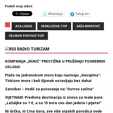
Podeli ovaj tekst:
WhatsApp
Telegram
ACA LUKAS
EKSKLUZIVA.TOP
SAŠA MIRKOVIĆ
VELIBOR POPOVIĆ POP
RADIO TURIZAM
KOMPANIJA „ĐUKIĆ“ PRESTIŽNA U PRUŽANJU POGREBNIH
USLUGA!
Plaža na Jadranskom moru koju nazivaju „Havajima“:
Tirkizno more i beli šljunak ostavljaju bez daha!
Zanzibar – Vodič za putovanje na ’’Ostrvo začina’’
VIJETNAM: Predivna destinacija iz snova za male pare:
„Ležaljke su 1 €, a sa 15 evra ceo dan jedete i pijete!“
Ni Grčka, ni Crna Gora, sve više srpskih porodica ovde