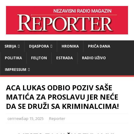
SRBIJA
DIJASPORA
HRONIKA
PRIČA DANA
POLITIKA
FELJTON
ESTRADA
RADIO UŽIVO
IMPRESSUM
ACA LUKAS ODBIO POZIV SAŠE
MATIĆA ZA PROSLAVU JER NEĆE
DA SE DRUŽI SA KRIMINALCIMA!
септембар 15, 2025
Reporter