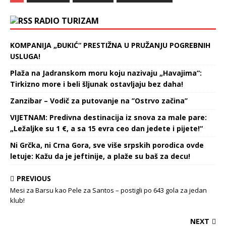
RADIO TURIZAM
KOMPANIJA „ĐUKIĆ“ PRESTIŽNA U PRUŽANJU POGREBNIH
USLUGA!
Plaža na Jadranskom moru koju nazivaju „Havajima“:
Tirkizno more i beli šljunak ostavljaju bez daha!
Zanzibar – Vodič za putovanje na ’’Ostrvo začina’’
VIJETNAM: Predivna destinacija iz snova za male pare:
„Ležaljke su 1 €, a sa 15 evra ceo dan jedete i pijete!“
Ni Grčka, ni Crna Gora, sve više srpskih porodica ovde
letuje: Kažu da je jeftinije, a plaže su baš za decu!
PREVIOUS
Mesi za Barsu kao Pele za Santos – postigli po 643 gola za jedan
klub!
NEXT