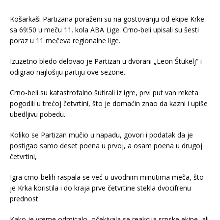
Košarkaši Partizana poraženi su na gostovanju od ekipe Krke
sa 69:50 u meču 11. kola ABA Lige. Crno-beli upisali su šesti
poraz u 11 mečeva regionalne lige.
Izuzetno bledo delovao je Partizan u dvorani „Leon Štukelj“ i
odigrao najlošiju partiju ove sezone.
Crno-beli su katastrofalno šutirali iz igre, prvi put van reketa
pogodili u trećoj četvrtini, što je domaćin znao da kazni i upiše
ubedljivu pobedu.
Koliko se Partizan mučio u napadu, govori i podatak da je
postigao samo deset poena u prvoj, a osam poena u drugoj
četvrtini,
Igra crno-belih raspala se već u uvodnim minutima meča, što
je Krka koristila i do kraja prve četvrtine stekla dvocifrenu
prednost.
Kako je vreme odmicalo, očekivala se reakcija srpske ekipe, ali