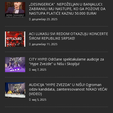
„DESINGERICA“ NEPOŽELJAN U BANJALUCI:
ZABRANILI MU NASTUPE, KO GA POZOVE DA
NASTUPA PLATIĆE KAZNU 50.000 EURA!
децембар 23, 2025
ACI LUKASU SVI REDOM OTKAZUJU KONCERTE
ŠIROM REPUBLIKE SRPSKE!
децембар 11, 2025
CITY HYPE! Održane spektakularne audicije za
“Hype Zvezde” u Nišu i Skoplju!
мај 7, 2025
AUDICIJA “HYPE ZVEZDA” U NIŠU! Ogroman
odziv kandidata, zainteresovanost NIKAD VEĆA!
(VIDEO)
мај 5, 2025