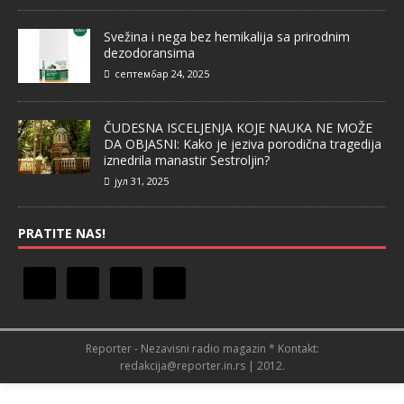
Svežina i nega bez hemikalija sa prirodnim
dezodoransima
септембар 24, 2025
ČUDESNA ISCELJENJA KOJE NAUKA NE MOŽE
DA OBJASNI: Kako je jeziva porodična tragedija
iznedrila manastir Sestroljin?
јул 31, 2025
PRATITE NAS!
Reporter - Nezavisni radio magazin * Kontakt:
redakcija@reporter.in.rs | 2012.