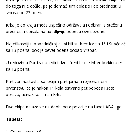
do toga nije došlo, pa je domaći tim dolazio i do prednosti u
iznosu od 22 poena.
Krka je do kraja meča uspešno održavala i odbranila stečenu
prednost i upisala najubedljiviju pobedu ove sezone.
Najefikasniji u pobedničkoj ekipi bili su Kemfor sa 16 i Stipčević
sa 13 poena, dok je devet poena dodao Vrabac.
U redovima Partizana jedini dvocifreni bio je Miler-Mekintajer
sa 12 poena.
Partizan nastavlja sa lošijim partijama u regionalnom
prvenstvu, te je nakon 11 kola ostvario pet pobeda i šest
poraza, učinak koji ima i Krka.
Dve ekipe nalaze se na deobi pete pozicije na tabeli ABA lige.
Tabela:
1. Crvena zvezda 9-1