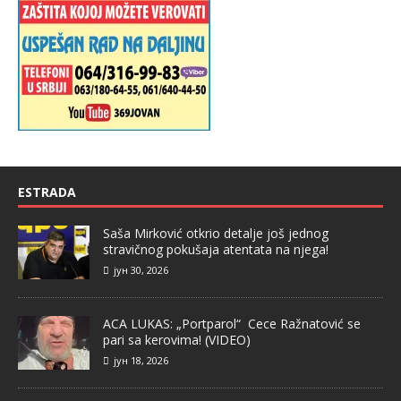
ESTRADA
Saša Mirković otkrio detalje još jednog
stravičnog pokušaja atentata na njega!
јун 30, 2026
ACA LUKAS: „Portparol“ Cece Ražnatović se
pari sa kerovima! (VIDEO)
јун 18, 2026