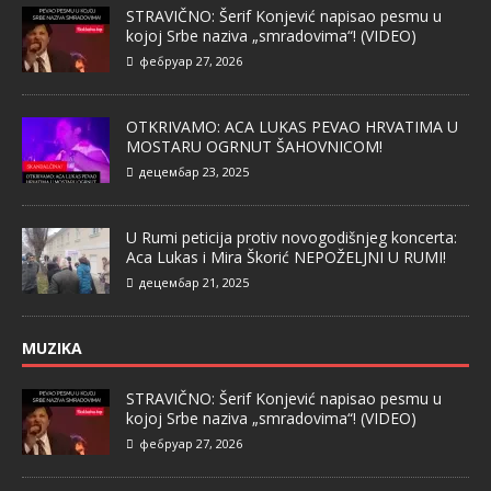
STRAVIČNO: Šerif Konjević napisao pesmu u
kojoj Srbe naziva „smradovima“! (VIDEO)
фебруар 27, 2026
OTKRIVAMO: ACA LUKAS PEVAO HRVATIMA U
MOSTARU OGRNUT ŠAHOVNICOM!
децембар 23, 2025
U Rumi peticija protiv novogodišnjeg koncerta:
Aca Lukas i Mira Škorić NEPOŽELJNI U RUMI!
децембар 21, 2025
MUZIKA
STRAVIČNO: Šerif Konjević napisao pesmu u
kojoj Srbe naziva „smradovima“! (VIDEO)
фебруар 27, 2026