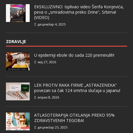
EKSKLUZIVNO: Isplivao video Šerifa Konjevića,
peva o „smradovima preko Drine“, Srbima!
(VIDEO)
децембар 4, 2025
ZDRAVLJE
U epidemiji ebole do sada 220 preminulih!
мај 27, 2026
LEK PROTIV RAKA FIRME „ASTRAZENEKA“
povezan sa čak 124 smrtna slučaja u Japanu!
април 8, 2026
ATLASOTERAPIJA OTKLANJA PREKO 95%
ZDRAVSTVENIH TEGOBA!
децембар 25, 2025