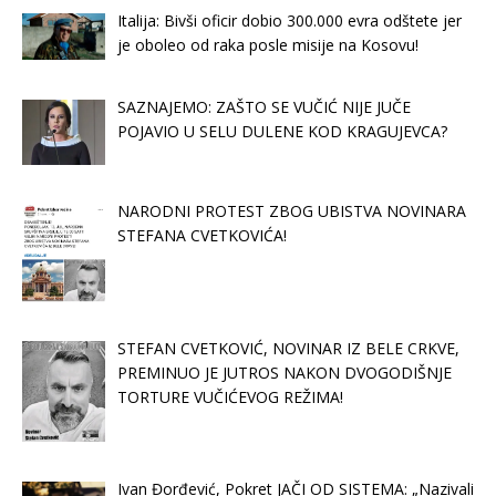
Italija: Bivši oficir dobio 300.000 evra odštete jer
je oboleo od raka posle misije na Kosovu!
SAZNAJEMO: ZAŠTO SE VUČIĆ NIJE JUČE
POJAVIO U SELU DULENE KOD KRAGUJEVCA?
NARODNI PROTEST ZBOG UBISTVA NOVINARA
STEFANA CVETKOVIĆA!
STEFAN CVETKOVIĆ, NOVINAR IZ BELE CRKVE,
PREMINUO JE JUTROS NAKON DVOGODIŠNJE
TORTURE VUČIĆEVOG REŽIMA!
Ivan Đorđević, Pokret JAČI OD SISTEMA: „Nazivali