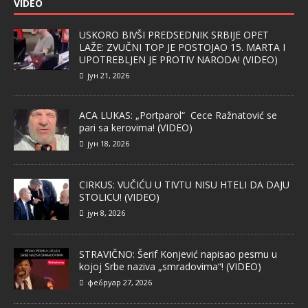
VIDEO
USKORO BIVŠI PREDSEDNIK SRBIJE OPET
LAŽE: ZVUČNI TOP JE POSTOJAO 15. MARTA I
UPOTREBLJEN JE PROTIV NARODA! (VIDEO)
јун 21, 2026
ACA LUKAS: „Portparol“ Cece Ražnatović se
pari sa kerovima! (VIDEO)
јун 18, 2026
CIRKUS: VUČIĆU U TIVTU NISU HTELI DA DAJU
STOLICU! (VIDEO)
јун 8, 2026
STRAVIČNO: Šerif Konjević napisao pesmu u
kojoj Srbe naziva „smradovima“! (VIDEO)
фебруар 27, 2026