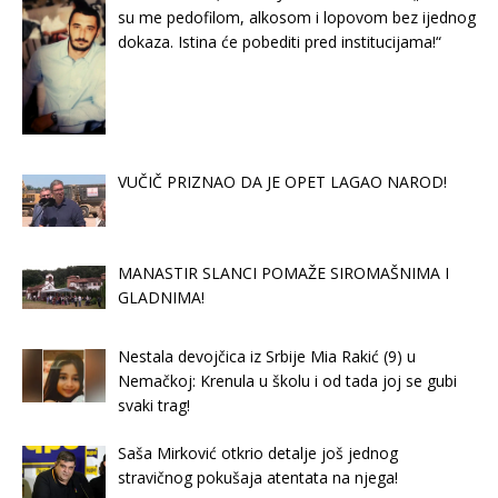
su me pedofilom, alkosom i lopovom bez ijednog
dokaza. Istina će pobediti pred institucijama!“
VUČIČ PRIZNAO DA JE OPET LAGAO NAROD!
MANASTIR SLANCI POMAŽE SIROMAŠNIMA I
GLADNIMA!
Nestala devojčica iz Srbije Mia Rakić (9) u
Nemačkoj: Krenula u školu i od tada joj se gubi
svaki trag!
Saša Mirković otkrio detalje još jednog
stravičnog pokušaja atentata na njega!