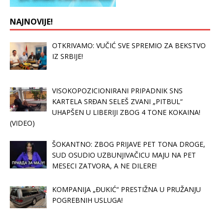
NAJNOVIJE!
OTKRIVAMO: VUČIĆ SVE SPREMIO ZA BEKSTVO
IZ SRBIJE!
VISOKOPOZICIONIRANI PRIPADNIK SNS
KARTELA SRĐAN SELEŠ ZVANI „PITBUL“
UHAPŠEN U LIBERIJI ZBOG 4 TONE KOKAINA!
(VIDEO)
ŠOKANTNO: ZBOG PRIJAVE PET TONA DROGE,
SUD OSUDIO UZBUNJIVAČICU MAJU NA PET
MESECI ZATVORA, A NE DILERE!
KOMPANIJA „ĐUKIĆ“ PRESTIŽNA U PRUŽANJU
POGREBNIH USLUGA!