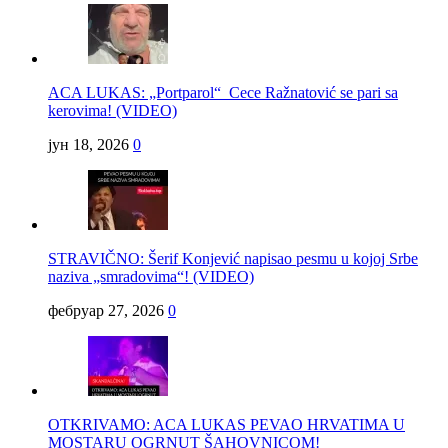
ACA LUKAS: „Portparol“ Cece Ražnatović se pari sa
kerovima! (VIDEO)
јун 18, 2026
0
STRAVIČNO: Šerif Konjević napisao pesmu u kojoj Srbe
naziva „smradovima“! (VIDEO)
фебруар 27, 2026
0
OTKRIVAMO: ACA LUKAS PEVAO HRVATIMA U
MOSTARU OGRNUT ŠAHOVNICOM!