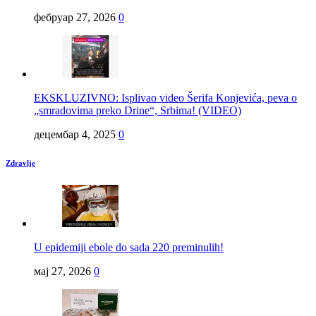
фебруар 27, 2026
0
EKSKLUZIVNO: Isplivao video Šerifa Konjevića, peva o
„smradovima preko Drine“, Srbima! (VIDEO)
децембар 4, 2025
0
Zdravlje
U epidemiji ebole do sada 220 preminulih!
мај 27, 2026
0