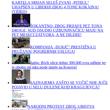
KARTELA SRĐAN SELEŠ ZVANI „PITBUL“
UHAPŠEN U LIBERIJI ZBOG 4 TONE KOKAINA!
(VIDEO)
ŠOKANTNO: ZBOG PRIJAVE PET TONA
DROGE, SUD OSUDIO UZBUNJIVAČICU MAJU NA
PET MESECI ZATVORA, A NE DILERE!
KOMPANIJA „ĐUKIĆ“ PRESTIŽNA U
PRUŽANJU POGREBNIH USLUGA!
Italija: Bivši oficir dobio 300.000 evra odštete jer
je oboleo od raka posle misije na Kosovu!
SAZNAJEMO: ZAŠTO SE VUČIĆ NIJE JUČE
POJAVIO U SELU DULENE KOD KRAGUJEVCA?
NARODNI PROTEST ZBOG UBISTVA