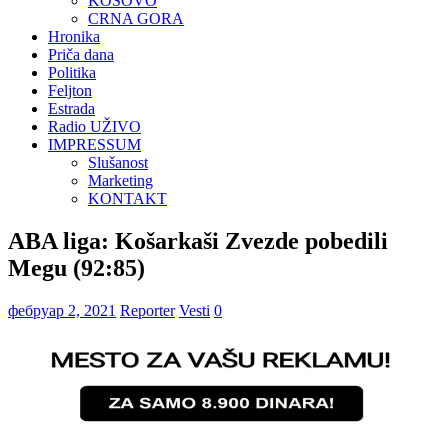
KOSOVO
CRNA GORA
Hronika
Priča dana
Politika
Feljton
Estrada
Radio UŽIVO
IMPRESSUM
Slušanost
Marketing
KONTAKT
ABA liga: Košarkaši Zvezde pobedili
Megu (92:85)
фебруар 2, 2021
Reporter
Vesti
0