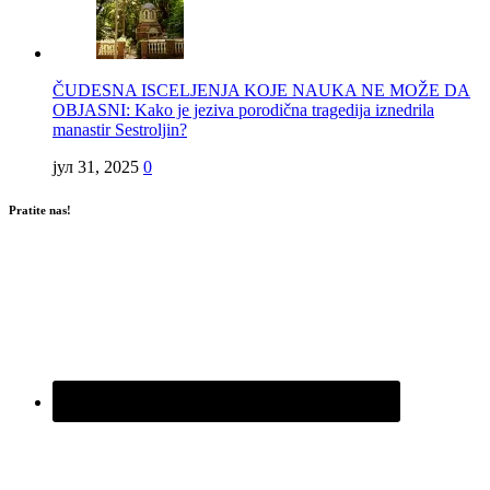
ČUDESNA ISCELJENJA KOJE NAUKA NE MOŽE DA
OBJASNI: Kako je jeziva porodična tragedija iznedrila
manastir Sestroljin?
јул 31, 2025
0
Pratite nas!