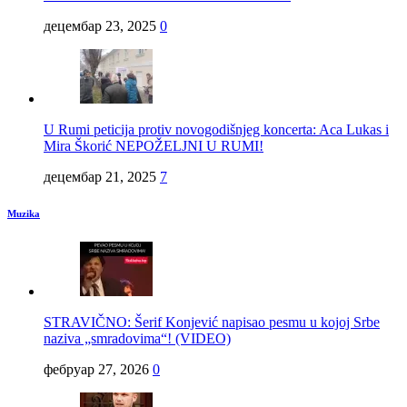
децембар 23, 2025
0
U Rumi peticija protiv novogodišnjeg koncerta: Aca Lukas i
Mira Škorić NEPOŽELJNI U RUMI!
децембар 21, 2025
7
Muzika
STRAVIČNO: Šerif Konjević napisao pesmu u kojoj Srbe
naziva „smradovima“! (VIDEO)
фебруар 27, 2026
0