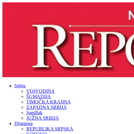
Srbija
VOJVODINA
ŠUMADIJA
TIMOČKA KRAJINA
ZAPADNA SRBIJA
Sandžak
JUŽNA SRBIJA
Dijaspora
REPUBLIKA SRPSKA