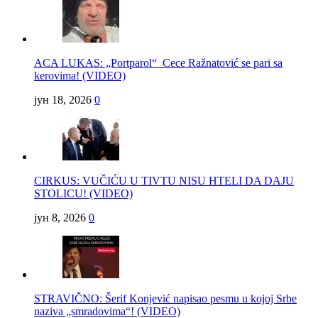
ACA LUKAS: „Portparol“ Cece Ražnatović se pari sa
kerovima! (VIDEO)
јун 18, 2026
0
CIRKUS: VUČIĆU U TIVTU NISU HTELI DA DAJU
STOLICU! (VIDEO)
јун 8, 2026
0
STRAVIČNO: Šerif Konjević napisao pesmu u kojoj Srbe
naziva „smradovima“! (VIDEO)