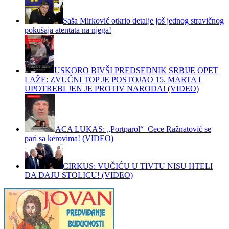
Saša Mirković otkrio detalje još jednog stravičnog
pokušaja atentata na njega!
USKORO BIVŠI PREDSEDNIK SRBIJE OPET
LAŽE: ZVUČNI TOP JE POSTOJAO 15. MARTA I
UPOTREBLJEN JE PROTIV NARODA! (VIDEO)
ACA LUKAS: „Portparol“ Cece Ražnatović se
pari sa kerovima! (VIDEO)
CIRKUS: VUČIĆU U TIVTU NISU HTELI
DA DAJU STOLICU! (VIDEO)