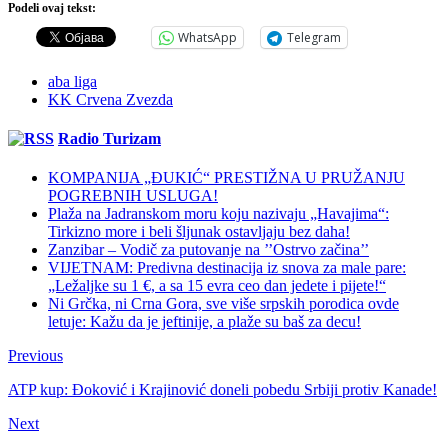
Podeli ovaj tekst:
WhatsApp
Telegram
aba liga
KK Crvena Zvezda
Radio Turizam
KOMPANIJA „ĐUKIĆ“ PRESTIŽNA U PRUŽANJU
POGREBNIH USLUGA!
Plaža na Jadranskom moru koju nazivaju „Havajima“:
Tirkizno more i beli šljunak ostavljaju bez daha!
Zanzibar – Vodič za putovanje na ’’Ostrvo začina’’
VIJETNAM: Predivna destinacija iz snova za male pare:
„Ležaljke su 1 €, a sa 15 evra ceo dan jedete i pijete!“
Ni Grčka, ni Crna Gora, sve više srpskih porodica ovde
letuje: Kažu da je jeftinije, a plaže su baš za decu!
Previous
ATP kup: Đoković i Krajinović doneli pobedu Srbiji protiv Kanade!
Next