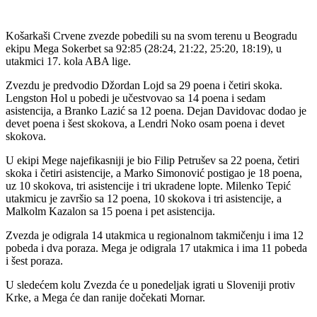
Košarkaši Crvene zvezde pobedili su na svom terenu u Beogradu
ekipu Mega Sokerbet sa 92:85 (28:24, 21:22, 25:20, 18:19), u
utakmici 17. kola ABA lige.
Zvezdu je predvodio Džordan Lojd sa 29 poena i četiri skoka.
Lengston Hol u pobedi je učestvovao sa 14 poena i sedam
asistencija, a Branko Lazić sa 12 poena. Dejan Davidovac dodao je
devet poena i šest skokova, a Lendri Noko osam poena i devet
skokova.
U ekipi Mege najefikasniji je bio Filip Petrušev sa 22 poena, četiri
skoka i četiri asistencije, a Marko Simonović postigao je 18 poena,
uz 10 skokova, tri asistencije i tri ukradene lopte. Milenko Tepić
utakmicu je završio sa 12 poena, 10 skokova i tri asistencije, a
Malkolm Kazalon sa 15 poena i pet asistencija.
Zvezda je odigrala 14 utakmica u regionalnom takmičenju i ima 12
pobeda i dva poraza. Mega je odigrala 17 utakmica i ima 11 pobeda
i šest poraza.
U sledećem kolu Zvezda će u ponedeljak igrati u Sloveniji protiv
Krke, a Mega će dan ranije dočekati Mornar.