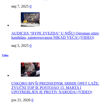
мај 7, 2025
0
AUDICIJA “HYPE ZVEZDA” U NIŠU! Ogroman odziv
kandidata, zainteresovanost NIKAD VEĆA! (VIDEO)
мај 5, 2025
0
Video
USKORO BIVŠI PREDSEDNIK SRBIJE OPET LAŽE:
ZVUČNI TOP JE POSTOJAO 15. MARTA I
UPOTREBLJEN JE PROTIV NARODA! (VIDEO)
јун 21, 2026
0