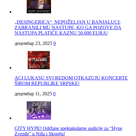
„DESINGERICA“ NEPOŽELJAN U BANJALUCI:
ZABRANILI MU NASTUPE, KO GA POZOVE DA
NASTUPA PLATIĆE KAZNU 50.000 EURA!
децембар 23, 2025
0
ACI LUKASU SVI REDOM OTKAZUJU KONCERTE
ŠIROM REPUBLIKE SRPSKE!
децембар 11, 2025
0
CITY HYPE! Održane spektakularne audicije za “Hype
Zvezde” u Nišu i Skoplju!