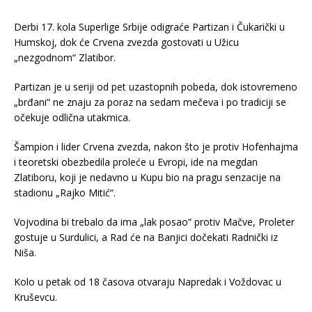
Derbi 17. kola Superlige Srbije odigraće Partizan i Čukarički u
Humskoj, dok će Crvena zvezda gostovati u Užicu
„nezgodnom“ Zlatibor.
Partizan je u seriji od pet uzastopnih pobeda, dok istovremeno
„brđani“ ne znaju za poraz na sedam mečeva i po tradiciji se
očekuje odlična utakmica.
Šampion i lider Crvena zvezda, nakon što je protiv Hofenhajma
i teoretski obezbedila proleće u Evropi, ide na megdan
Zlatiboru, koji je nedavno u Kupu bio na pragu senzacije na
stadionu „Rajko Mitić“.
Vojvodina bi trebalo da ima „lak posao“ protiv Mačve, Proleter
gostuje u Surdulici, a Rad će na Banjici dočekati Radnički iz
Niša.
Kolo u petak od 18 časova otvaraju Napredak i Voždovac u
Kruševcu.