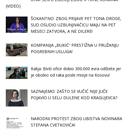
(VIDEO)
ŠOKANTNO: ZBOG PRIJAVE PET TONA DROGE,
SUD OSUDIO UZBUNJIVAČICU MAJU NA PET
MESECI ZATVORA, A NE DILERE!
KOMPANIJA „ĐUKIĆ“ PRESTIŽNA U PRUŽANJU
POGREBNIH USLUGA!
Italija: Bivši oficir dobio 300.000 evra odštete jer
je oboleo od raka posle misije na Kosovu!
SAZNAJEMO: ZAŠTO SE VUČIĆ NIJE JUČE
POJAVIO U SELU DULENE KOD KRAGUJEVCA?
NARODNI PROTEST ZBOG UBISTVA NOVINARA
STEFANA CVETKOVIĆA!