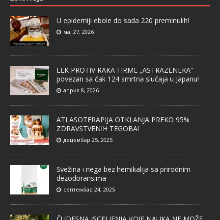
U epidemiji ebole do sada 220 preminulih!
мај 27, 2026
LEK PROTIV RAKA FIRME „ASTRAZENEKA“
povezan sa čak 124 smrtna slučaja u Japanu!
април 8, 2026
ATLASOTERAPIJA OTKLANJA PREKO 95%
ZDRAVSTVENIH TEGOBA!
децембар 25, 2025
Svežina i nega bez hemikalija sa prirodnim
dezodoransima
септембар 24, 2025
ČUDESNA ISCELJENJA KOJE NAUKA NE MOŽE