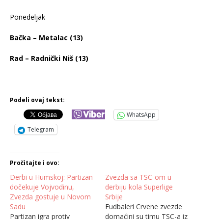
Ponedeljak
Bačka – Metalac (13)
Rad – Radnički Niš (13)
Podeli ovaj tekst:
WhatsApp
Telegram
Pročitajte i ovo:
Derbi u Humskoj: Partizan
Zvezda sa TSC-om u
dočekuje Vojvodinu,
derbiju kola Superlige
Zvezda gostuje u Novom
Srbije
Sadu
Fudbaleri Crvene zvezde
Partizan igra protiv
domaćini su timu TSC-a iz