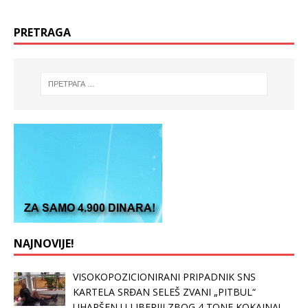
PRETRAGA
NAJNOVIJE!
VISOKOPOZICIONIRANI PRIPADNIK SNS
KARTELA SRĐAN SELEŠ ZVANI „PITBUL“
UHAPŠEN U LIBERIJI ZBOG 4 TONE KOKAINA!