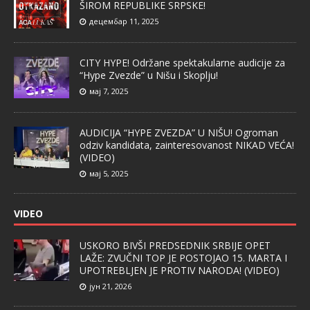
ŠIROM REPUBLIKE SRPSKE!
децембар 11, 2025
CITY HYPE! Održane spektakularne audicije za
“Hype Zvezde” u Nišu i Skoplju!
мај 7, 2025
AUDICIJA “HYPE ZVEZDA” U NIŠU! Ogroman
odziv kandidata, zainteresovanost NIKAD VEĆA!
(VIDEO)
мај 5, 2025
VIDEO
USKORO BIVŠI PREDSEDNIK SRBIJE OPET
LAŽE: ZVUČNI TOP JE POSTOJAO 15. MARTA I
UPOTREBLJEN JE PROTIV NARODA! (VIDEO)
јун 21, 2026