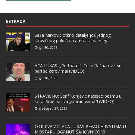
ESTRADA
Saša Mirković otkrio detalje još jednog
stravičnog pokušaja atentata na njega!
јун 30, 2026
ACA LUKAS: „Portparol“ Cece Ražnatović se
pari sa kerovima! (VIDEO)
јун 18, 2026
STRAVIČNO: Šerif Konjević napisao pesmu u
kojoj Srbe naziva „smradovima“! (VIDEO)
фебруар 27, 2026
OTKRIVAMO: ACA LUKAS PEVAO HRVATIMA U
MOSTARU OGRNUT ŠAHOVNICOM!