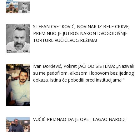
STEFAN CVETKOVIĆ, NOVINAR IZ BELE CRKVE,
PREMINUO JE JUTROS NAKON DVOGODIŠNJE
TORTURE VUČIĆEVOG REŽIMA!
Ivan Đorđević, Pokret JAČI OD SISTEMA: „Nazivali
su me pedofilom, alkosom i lopovom bez ijednog
dokaza. Istina će pobediti pred institucijama!“
VUČIČ PRIZNAO DA JE OPET LAGAO NAROD!