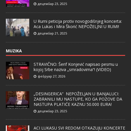
децембар 23, 2025
U Rumi peticija protiv novogodišnjeg koncerta:
Aca Lukas i Mira Škorić NEPOŽELJNI U RUMI!
децембар 21, 2025
MUZIKA
STRAVIČNO: Šerif Konjević napisao pesmu u
kojoj Srbe naziva „smradovima“! (VIDEO)
фебруар 27, 2026
„DESINGERICA“ NEPOŽELJAN U BANJALUCI:
ZABRANILI MU NASTUPE, KO GA POZOVE DA
NASTUPA PLATIĆE KAZNU 50.000 EURA!
децембар 23, 2025
ACI LUKASU SVI REDOM OTKAZUJU KONCERTE