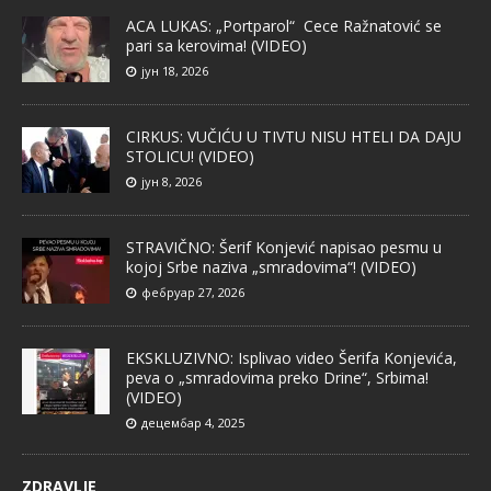
ACA LUKAS: „Portparol“ Cece Ražnatović se
pari sa kerovima! (VIDEO)
јун 18, 2026
CIRKUS: VUČIĆU U TIVTU NISU HTELI DA DAJU
STOLICU! (VIDEO)
јун 8, 2026
STRAVIČNO: Šerif Konjević napisao pesmu u
kojoj Srbe naziva „smradovima“! (VIDEO)
фебруар 27, 2026
EKSKLUZIVNO: Isplivao video Šerifa Konjevića,
peva o „smradovima preko Drine“, Srbima!
(VIDEO)
децембар 4, 2025
ZDRAVLJE