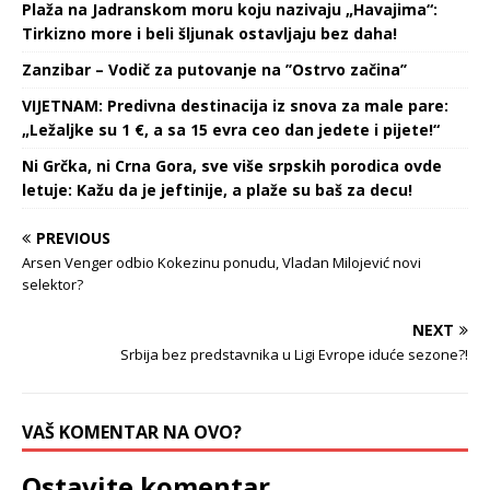
Plaža na Jadranskom moru koju nazivaju „Havajima“:
Tirkizno more i beli šljunak ostavljaju bez daha!
Zanzibar – Vodič za putovanje na ’’Ostrvo začina’’
VIJETNAM: Predivna destinacija iz snova za male pare:
„Ležaljke su 1 €, a sa 15 evra ceo dan jedete i pijete!“
Ni Grčka, ni Crna Gora, sve više srpskih porodica ovde
letuje: Kažu da je jeftinije, a plaže su baš za decu!
PREVIOUS
Arsen Venger odbio Kokezinu ponudu, Vladan Milojević novi
selektor?
NEXT
Srbija bez predstavnika u Ligi Evrope iduće sezone?!
VAŠ KOMENTAR NA OVO?
Ostavite komentar