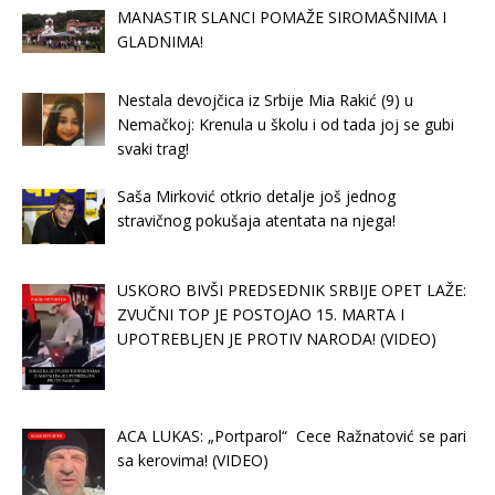
MANASTIR SLANCI POMAŽE SIROMAŠNIMA I
GLADNIMA!
Nestala devojčica iz Srbije Mia Rakić (9) u
Nemačkoj: Krenula u školu i od tada joj se gubi
svaki trag!
Saša Mirković otkrio detalje još jednog
stravičnog pokušaja atentata na njega!
USKORO BIVŠI PREDSEDNIK SRBIJE OPET LAŽE:
ZVUČNI TOP JE POSTOJAO 15. MARTA I
UPOTREBLJEN JE PROTIV NARODA! (VIDEO)
ACA LUKAS: „Portparol“ Cece Ražnatović se pari
sa kerovima! (VIDEO)