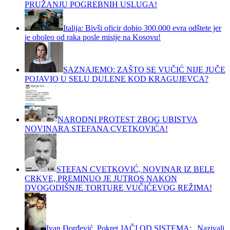
PRUŽANJU POGREBNIH USLUGA!
Italija: Bivši oficir dobio 300.000 evra odštete jer
je oboleo od raka posle misije na Kosovu!
SAZNAJEMO: ZAŠTO SE VUČIĆ NIJE JUČE
POJAVIO U SELU DULENE KOD KRAGUJEVCA?
NARODNI PROTEST ZBOG UBISTVA
NOVINARA STEFANA CVETKOVIĆA!
STEFAN CVETKOVIĆ, NOVINAR IZ BELE
CRKVE, PREMINUO JE JUTROS NAKON
DVOGODIŠNJE TORTURE VUČIĆEVOG REŽIMA!
Ivan Đorđević, Pokret JAČI OD SISTEMA: „Nazivali