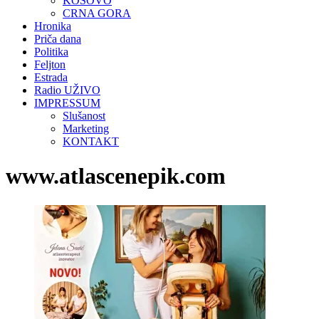
KOSOVO
CRNA GORA
Hronika
Priča dana
Politika
Feljton
Estrada
Radio UŽIVO
IMPRESSUM
Slušanost
Marketing
KONTAKT
www.atlascenepik.com