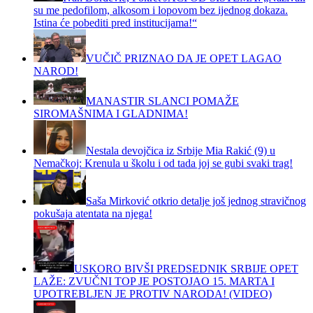
su me pedofilom, alkosom i lopovom bez ijednog dokaza.
Istina će pobediti pred institucijama!“
VUČIČ PRIZNAO DA JE OPET LAGAO
NAROD!
MANASTIR SLANCI POMAŽE
SIROMAŠNIMA I GLADNIMA!
Nestala devojčica iz Srbije Mia Rakić (9) u
Nemačkoj: Krenula u školu i od tada joj se gubi svaki trag!
Saša Mirković otkrio detalje još jednog stravičnog
pokušaja atentata na njega!
USKORO BIVŠI PREDSEDNIK SRBIJE OPET
LAŽE: ZVUČNI TOP JE POSTOJAO 15. MARTA I
UPOTREBLJEN JE PROTIV NARODA! (VIDEO)