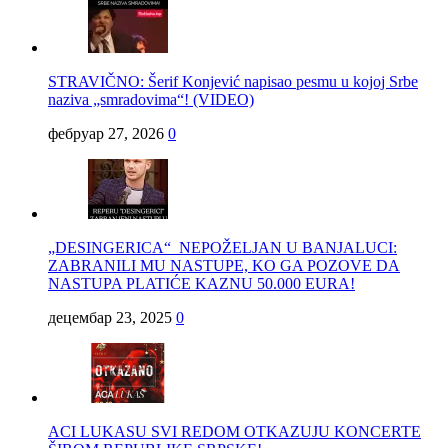
STRAVIČNO: Šerif Konjević napisao pesmu u kojoj Srbe
naziva „smradovima“! (VIDEO)
фебруар 27, 2026
0
„DESINGERICA“ NEPOŽELJAN U BANJALUCI:
ZABRANILI MU NASTUPE, KO GA POZOVE DA
NASTUPA PLATIĆE KAZNU 50.000 EURA!
децембар 23, 2025
0
ACI LUKASU SVI REDOM OTKAZUJU KONCERTE