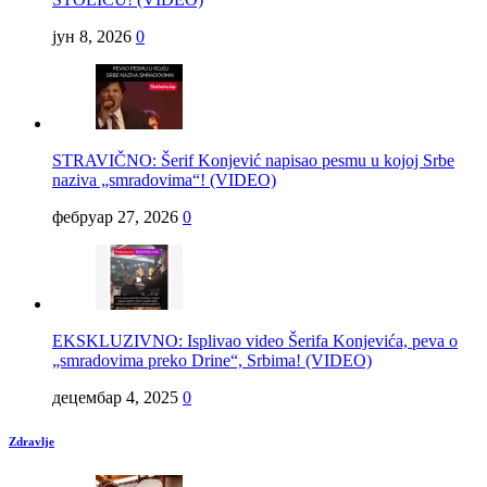
јун 8, 2026
0
STRAVIČNO: Šerif Konjević napisao pesmu u kojoj Srbe
naziva „smradovima“! (VIDEO)
фебруар 27, 2026
0
EKSKLUZIVNO: Isplivao video Šerifa Konjevića, peva o
„smradovima preko Drine“, Srbima! (VIDEO)
децембар 4, 2025
0
Zdravlje