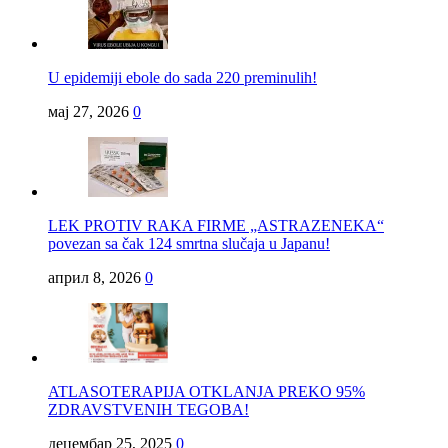
U epidemiji ebole do sada 220 preminulih!
мај 27, 2026
0
LEK PROTIV RAKA FIRME „ASTRAZENEKA“
povezan sa čak 124 smrtna slučaja u Japanu!
април 8, 2026
0
ATLASOTERAPIJA OTKLANJA PREKO 95%
ZDRAVSTVENIH TEGOBA!
децембар 25, 2025
0