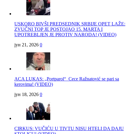
USKORO BIVŠI PREDSEDNIK SRBIJE OPET LAŽE:
ZVUČNI TOP JE POSTOJAO 15. MARTA I
UPOTREBLJEN JE PROTIV NARODA! (VIDEO)
јун 21, 2026
0
ACA LUKAS: „Portparol“ Cece Ražnatović se pari sa
kerovima! (VIDEO)
јун 18, 2026
0
CIRKUS: VUČIĆU U TIVTU NISU HTELI DA DAJU
STOLICU! (VIDEO)