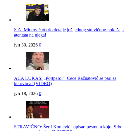
Saša Mirković otkrio detalje još jednog stravičnog pokušaja
atentata na njega!
јун 30, 2026
0
ACA LUKAS: „Portparol“ Cece Ražnatović se pari sa
kerovima! (VIDEO)
јун 18, 2026
0
STRAVIČNO: Šerif Konjević napisao pesmu u kojoj Srbe