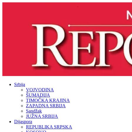
Srbija
VOJVODINA
ŠUMADIJA
TIMOČKA KRAJINA
ZAPADNA SRBIJA
Sandžak
JUŽNA SRBIJA
Dijaspora
REPUBLIKA SRPSKA