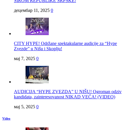
ŠIROM REPUBLIKE SRPSKE!
децембар 11, 2025
0
CITY HYPE! Održane spektakularne audicije za “Hype
Zvezde” u Nišu i Skoplju!
мај 7, 2025
0
AUDICIJA “HYPE ZVEZDA” U NIŠU! Ogroman odziv
kandidata, zainteresovanost NIKAD VEĆA! (VIDEO)
мај 5, 2025
0
Video