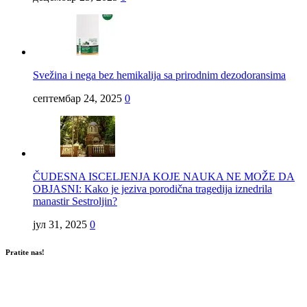
Svežina i nega bez hemikalija sa prirodnim dezodoransima
септембар 24, 2025
0
ČUDESNA ISCELJENJA KOJE NAUKA NE MOŽE DA
OBJASNI: Kako je jeziva porodična tragedija iznedrila
manastir Sestroljin?
јул 31, 2025
0
Pratite nas!