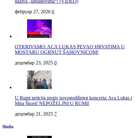
naziva „smradovima“! (VIDEO)
фебруар 27, 2026
0
OTKRIVAMO: ACA LUKAS PEVAO HRVATIMA U
MOSTARU OGRNUT ŠAHOVNICOM!
децембар 23, 2025
0
U Rumi peticija protiv novogodišnjeg koncerta: Aca Lukas i
Mira Škorić NEPOŽELJNI U RUMI!
децембар 21, 2025
7
Muzika