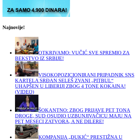
Najnovije!
OTKRIVAMO: VUČIĆ SVE SPREMIO ZA
BEKSTVO IZ SRBIJE!
VISOKOPOZICIONIRANI PRIPADNIK SNS
KARTELA SRĐAN SELEŠ ZVANI „PITBUL“
UHAPŠEN U LIBERIJI ZBOG 4 TONE KOKAINA!
(VIDEO)
ŠOKANTNO: ZBOG PRIJAVE PET TONA
DROGE, SUD OSUDIO UZBUNJIVAČICU MAJU NA
PET MESECI ZATVORA, A NE DILERE!
KOMPANIJA „ĐUKIĆ“ PRESTIŽNA U