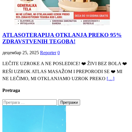
ATLASOTERAPIJA OTKLANJA PREKO 95%
ZDRAVSTVENIH TEGOBA!
децембар 25, 2025
Reporter
0
LEČITE UZROKE A NE POSLEDICE! ❤️ ŽIVI BEZ BOLA ❤️
REŠI UZROK ATLAS MASAŽOM I PREPORODI SE ❤️ MI
NE LEČIMO, MI OTKLANJAMO UZROK PREKO
[…]
Pretraga
Претрага
за: