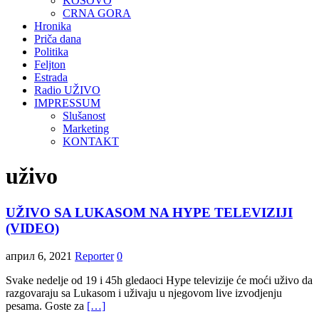
KOSOVO
CRNA GORA
Hronika
Priča dana
Politika
Feljton
Estrada
Radio UŽIVO
IMPRESSUM
Slušanost
Marketing
KONTAKT
uživo
UŽIVO SA LUKASOM NA HYPE TELEVIZIJI
(VIDEO)
април 6, 2021
Reporter
0
Svake nedelje od 19 i 45h gledaoci Hype televizije će moći uživo da
razgovaraju sa Lukasom i uživaju u njegovom live izvodjenju
pesama. Goste za
[…]