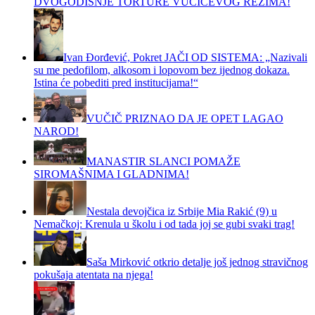
DVOGODIŠNJE TORTURE VUČIĆEVOG REŽIMA!
Ivan Đorđević, Pokret JAČI OD SISTEMA: „Nazivali
su me pedofilom, alkosom i lopovom bez ijednog dokaza.
Istina će pobediti pred institucijama!“
VUČIČ PRIZNAO DA JE OPET LAGAO
NAROD!
MANASTIR SLANCI POMAŽE
SIROMAŠNIMA I GLADNIMA!
Nestala devojčica iz Srbije Mia Rakić (9) u
Nemačkoj: Krenula u školu i od tada joj se gubi svaki trag!
Saša Mirković otkrio detalje još jednog stravičnog
pokušaja atentata na njega!