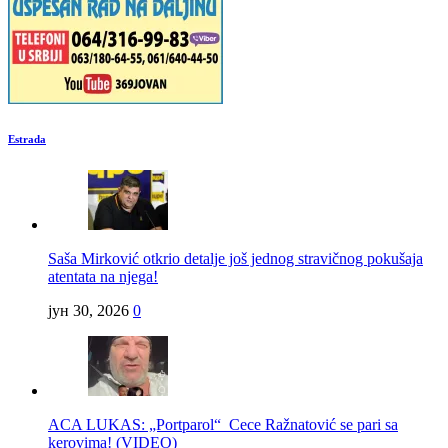
Estrada
Saša Mirković otkrio detalje još jednog stravičnog pokušaja
atentata na njega!
јун 30, 2026
0
ACA LUKAS: „Portparol“ Cece Ražnatović se pari sa
kerovima! (VIDEO)