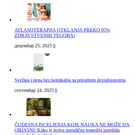
ATLASOTERAPIJA OTKLANJA PREKO 95%
ZDRAVSTVENIH TEGOBA!
децембар 25, 2025
0
Svežina i nega bez hemikalija sa prirodnim dezodoransima
септембар 24, 2025
0
ČUDESNA ISCELJENJA KOJE NAUKA NE MOŽE DA
OBJASNI: Kako je jeziva porodična tragedija iznedrila