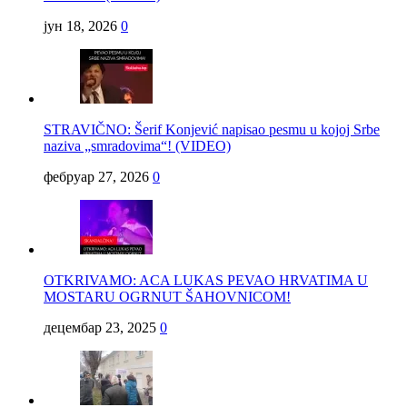
јун 18, 2026
0
STRAVIČNO: Šerif Konjević napisao pesmu u kojoj Srbe
naziva „smradovima“! (VIDEO)
фебруар 27, 2026
0
OTKRIVAMO: ACA LUKAS PEVAO HRVATIMA U
MOSTARU OGRNUT ŠAHOVNICOM!
децембар 23, 2025
0