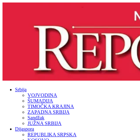
Srbija
VOJVODINA
ŠUMADIJA
TIMOČKA KRAJINA
ZAPADNA SRBIJA
Sandžak
JUŽNA SRBIJA
Dijaspora
REPUBLIKA SRPSKA