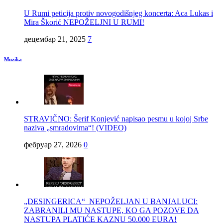
U Rumi peticija protiv novogodišnjeg koncerta: Aca Lukas i
Mira Škorić NEPOŽELJNI U RUMI!
децембар 21, 2025
7
Muzika
STRAVIČNO: Šerif Konjević napisao pesmu u kojoj Srbe
naziva „smradovima“! (VIDEO)
фебруар 27, 2026
0
„DESINGERICA“ NEPOŽELJAN U BANJALUCI:
ZABRANILI MU NASTUPE, KO GA POZOVE DA
NASTUPA PLATIĆE KAZNU 50.000 EURA!