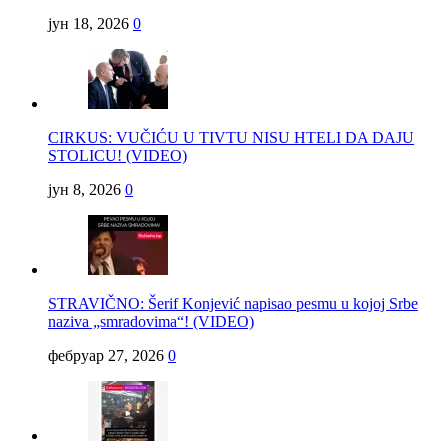
јун 18, 2026
0
CIRKUS: VUČIĆU U TIVTU NISU HTELI DA DAJU
STOLICU! (VIDEO)
јун 8, 2026
0
STRAVIČNO: Šerif Konjević napisao pesmu u kojoj Srbe
naziva „smradovima“! (VIDEO)
фебруар 27, 2026
0