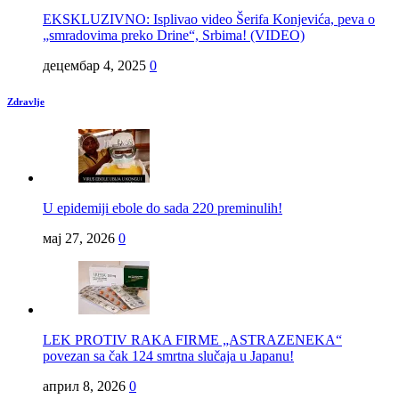
EKSKLUZIVNO: Isplivao video Šerifa Konjevića, peva o
„smradovima preko Drine“, Srbima! (VIDEO)
децембар 4, 2025
0
Zdravlje
U epidemiji ebole do sada 220 preminulih!
мај 27, 2026
0
LEK PROTIV RAKA FIRME „ASTRAZENEKA“
povezan sa čak 124 smrtna slučaja u Japanu!
април 8, 2026
0