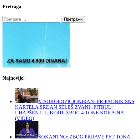
Pretraga
Претрага
за:
Najnovije!
VISOKOPOZICIONIRANI PRIPADNIK SNS
KARTELA SRĐAN SELEŠ ZVANI „PITBUL“
UHAPŠEN U LIBERIJI ZBOG 4 TONE KOKAINA!
(VIDEO)
ŠOKANTNO: ZBOG PRIJAVE PET TONA