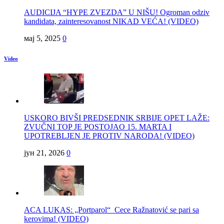
AUDICIJA “HYPE ZVEZDA” U NIŠU! Ogroman odziv
kandidata, zainteresovanost NIKAD VEĆA! (VIDEO)
мај 5, 2025
0
Video
USKORO BIVŠI PREDSEDNIK SRBIJE OPET LAŽE:
ZVUČNI TOP JE POSTOJAO 15. MARTA I
UPOTREBLJEN JE PROTIV NARODA! (VIDEO)
јун 21, 2026
0
ACA LUKAS: „Portparol“ Cece Ražnatović se pari sa
kerovima! (VIDEO)