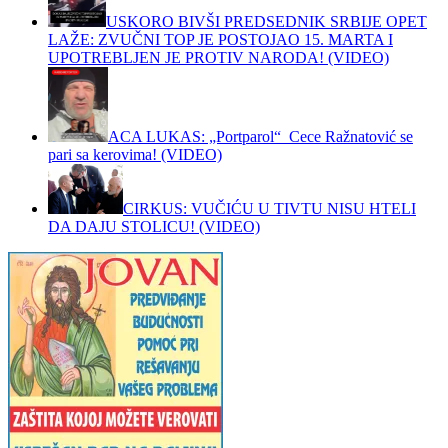
USKORO BIVŠI PREDSEDNIK SRBIJE OPET
LAŽE: ZVUČNI TOP JE POSTOJAO 15. MARTA I
UPOTREBLJEN JE PROTIV NARODA! (VIDEO)
ACA LUKAS: „Portparol“ Cece Ražnatović se
pari sa kerovima! (VIDEO)
CIRKUS: VUČIĆU U TIVTU NISU HTELI
DA DAJU STOLICU! (VIDEO)