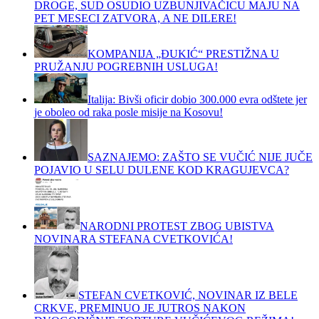
DROGE, SUD OSUDIO UZBUNJIVAČICU MAJU NA
PET MESECI ZATVORA, A NE DILERE!
KOMPANIJA „ĐUKIĆ“ PRESTIŽNA U
PRUŽANJU POGREBNIH USLUGA!
Italija: Bivši oficir dobio 300.000 evra odštete jer
je oboleo od raka posle misije na Kosovu!
SAZNAJEMO: ZAŠTO SE VUČIĆ NIJE JUČE
POJAVIO U SELU DULENE KOD KRAGUJEVCA?
NARODNI PROTEST ZBOG UBISTVA
NOVINARA STEFANA CVETKOVIĆA!
STEFAN CVETKOVIĆ, NOVINAR IZ BELE
CRKVE, PREMINUO JE JUTROS NAKON