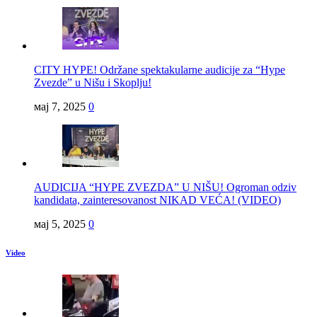
CITY HYPE! Održane spektakularne audicije za “Hype
Zvezde” u Nišu i Skoplju!
мај 7, 2025
0
AUDICIJA “HYPE ZVEZDA” U NIŠU! Ogroman odziv
kandidata, zainteresovanost NIKAD VEĆA! (VIDEO)
мај 5, 2025
0
Video