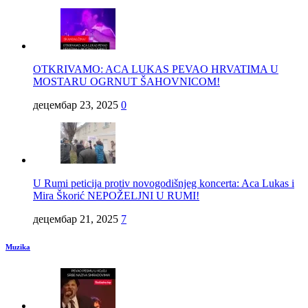
OTKRIVAMO: ACA LUKAS PEVAO HRVATIMA U
MOSTARU OGRNUT ŠAHOVNICOM!
децембар 23, 2025
0
U Rumi peticija protiv novogodišnjeg koncerta: Aca Lukas i
Mira Škorić NEPOŽELJNI U RUMI!
децембар 21, 2025
7
Muzika