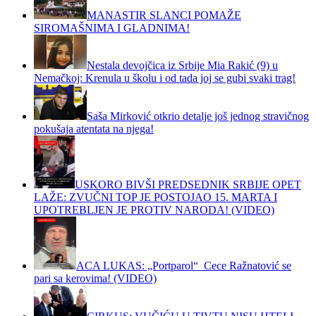
MANASTIR SLANCI POMAŽE
SIROMAŠNIMA I GLADNIMA!
Nestala devojčica iz Srbije Mia Rakić (9) u
Nemačkoj: Krenula u školu i od tada joj se gubi svaki trag!
Saša Mirković otkrio detalje još jednog stravičnog
pokušaja atentata na njega!
USKORO BIVŠI PREDSEDNIK SRBIJE OPET
LAŽE: ZVUČNI TOP JE POSTOJAO 15. MARTA I
UPOTREBLJEN JE PROTIV NARODA! (VIDEO)
ACA LUKAS: „Portparol“ Cece Ražnatović se
pari sa kerovima! (VIDEO)