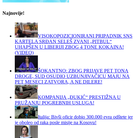
Najnovije!
VISOKOPOZICIONIRANI PRIPADNIK SNS
KARTELA SRĐAN SELEŠ ZVANI „PITBUL“
UHAPŠEN U LIBERIJI ZBOG 4 TONE KOKAINA!
(VIDEO)
ŠOKANTNO: ZBOG PRIJAVE PET TONA
DROGE, SUD OSUDIO UZBUNJIVAČICU MAJU NA
PET MESECI ZATVORA, A NE DILERE!
KOMPANIJA „ĐUKIĆ“ PRESTIŽNA U
PRUŽANJU POGREBNIH USLUGA!
Italija: Bivši oficir dobio 300.000 evra odštete jer
je oboleo od raka posle misije na Kosovu!