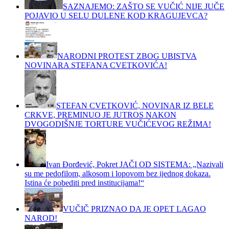
SAZNAJEMO: ZAŠTO SE VUČIĆ NIJE JUČE
POJAVIO U SELU DULENE KOD KRAGUJEVCA?
NARODNI PROTEST ZBOG UBISTVA
NOVINARA STEFANA CVETKOVIĆA!
STEFAN CVETKOVIĆ, NOVINAR IZ BELE
CRKVE, PREMINUO JE JUTROS NAKON
DVOGODIŠNJE TORTURE VUČIĆEVOG REŽIMA!
Ivan Đorđević, Pokret JAČI OD SISTEMA: „Nazivali
su me pedofilom, alkosom i lopovom bez ijednog dokaza.
Istina će pobediti pred institucijama!“
VUČIČ PRIZNAO DA JE OPET LAGAO
NAROD!