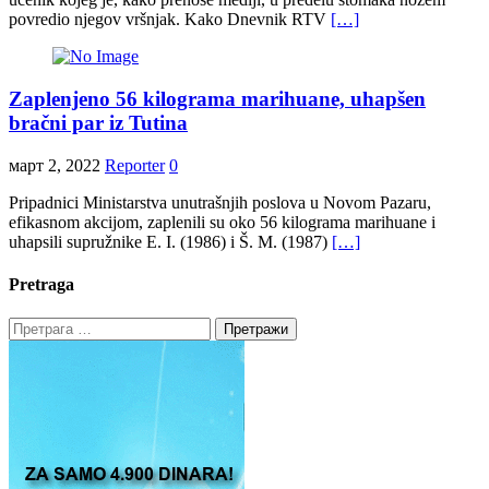
povredio njegov vršnjak. Kako Dnevnik RTV
[…]
Zaplenjeno 56 kilograma marihuane, uhapšen
bračni par iz Tutina
март 2, 2022
Reporter
0
Pripadnici Ministarstva unutrašnjih poslova u Novom Pazaru,
efikasnom akcijom, zaplenili su oko 56 kilograma marihuane i
uhapsili supružnike E. I. (1986) i Š. M. (1987)
[…]
Pretraga
Претрага
за: