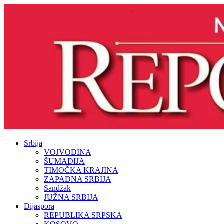
Srbija
VOJVODINA
ŠUMADIJA
TIMOČKA KRAJINA
ZAPADNA SRBIJA
Sandžak
JUŽNA SRBIJA
Dijaspora
REPUBLIKA SRPSKA