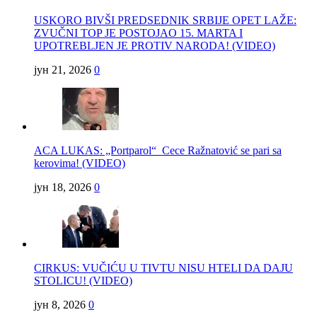
USKORO BIVŠI PREDSEDNIK SRBIJE OPET LAŽE:
ZVUČNI TOP JE POSTOJAO 15. MARTA I
UPOTREBLJEN JE PROTIV NARODA! (VIDEO)
јун 21, 2026
0
ACA LUKAS: „Portparol“ Cece Ražnatović se pari sa
kerovima! (VIDEO)
јун 18, 2026
0
CIRKUS: VUČIĆU U TIVTU NISU HTELI DA DAJU
STOLICU! (VIDEO)
јун 8, 2026
0