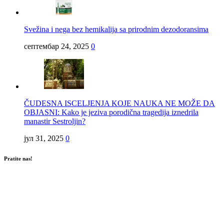
Svežina i nega bez hemikalija sa prirodnim dezodoransima
септембар 24, 2025
0
ČUDESNA ISCELJENJA KOJE NAUKA NE MOŽE DA
OBJASNI: Kako je jeziva porodična tragedija iznedrila
manastir Sestroljin?
јул 31, 2025
0
Pratite nas!