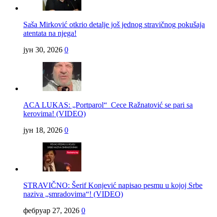
Saša Mirković otkrio detalje još jednog stravičnog pokušaja
atentata na njega!
јун 30, 2026
0
ACA LUKAS: „Portparol“ Cece Ražnatović se pari sa
kerovima! (VIDEO)
јун 18, 2026
0
STRAVIČNO: Šerif Konjević napisao pesmu u kojoj Srbe
naziva „smradovima“! (VIDEO)
фебруар 27, 2026
0