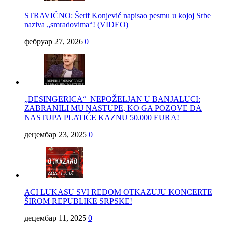
STRAVIČNO: Šerif Konjević napisao pesmu u kojoj Srbe
naziva „smradovima“! (VIDEO)
фебруар 27, 2026
0
„DESINGERICA“ NEPOŽELJAN U BANJALUCI:
ZABRANILI MU NASTUPE, KO GA POZOVE DA
NASTUPA PLATIĆE KAZNU 50.000 EURA!
децембар 23, 2025
0
ACI LUKASU SVI REDOM OTKAZUJU KONCERTE
ŠIROM REPUBLIKE SRPSKE!
децембар 11, 2025
0