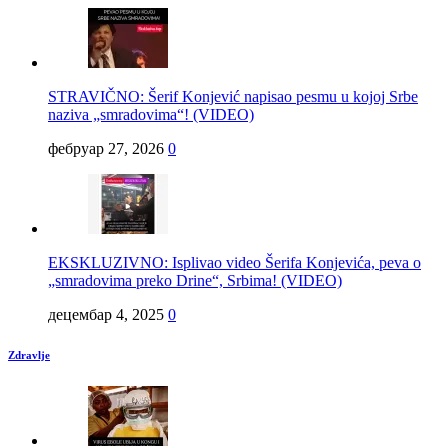
STRAVIČNO: Šerif Konjević napisao pesmu u kojoj Srbe
naziva „smradovima“! (VIDEO)
фебруар 27, 2026
0
EKSKLUZIVNO: Isplivao video Šerifa Konjevića, peva o
„smradovima preko Drine“, Srbima! (VIDEO)
децембар 4, 2025
0
Zdravlje