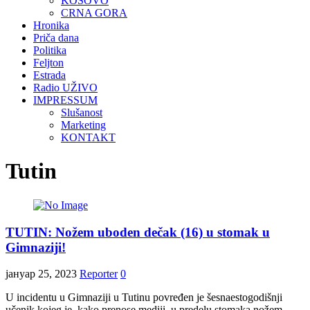
KOSOVO
CRNA GORA
Hronika
Priča dana
Politika
Feljton
Estrada
Radio UŽIVO
IMPRESSUM
Slušanost
Marketing
KONTAKT
Tutin
TUTIN: Nožem uboden dečak (16) u stomak u
Gimnaziji!
јануар 25, 2023
Reporter
0
U incidentu u Gimnaziji u Tutinu povređen je šesnaestogodišnji
učenik kojeg je, kako prenose mediji, u predelu stomaka nožem