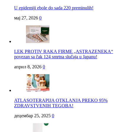
U epidemiji ebole do sada 220 preminulih!
мај 27, 2026
0
LEK PROTIV RAKA FIRME „ASTRAZENEKA“
povezan sa čak 124 smrtna slučaja u Japanu!
април 8, 2026
0
ATLASOTERAPIJA OTKLANJA PREKO 95%
ZDRAVSTVENIH TEGOBA!
децембар 25, 2025
0