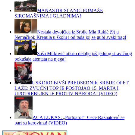
MANASTIR SLANCI POMAŽE
SIROMAŠNIMA I GLADNIMA!
Nestala devojčica iz Srbije Mia Rakić (9) u
Nemačkoj: Krenula u školu i od tada joj se gubi svaki trag!
Saša Mirković otkrio detalje još jednog stravičnog
pokušaja atentata na njega!
USKORO BIVŠI PREDSEDNIK SRBIJE OPET
LAŽE: ZVUČNI TOP JE POSTOJAO 15. MARTA I
UPOTREBLJEN JE PROTIV NARODA! (VIDEO)
ACA LUKAS: „Portparol“ Cece Ražnatović se
pari sa kerovima! (VIDEO)