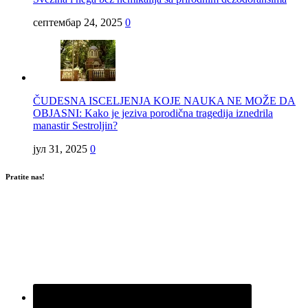
септембар 24, 2025
0
ČUDESNA ISCELJENJA KOJE NAUKA NE MOŽE DA
OBJASNI: Kako je jeziva porodična tragedija iznedrila
manastir Sestroljin?
јул 31, 2025
0
Pratite nas!