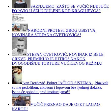
SAZNAJEMO: ZAŠTO SE VUČIĆ NIJE JUČE
POJAVIO U SELU DULENE KOD KRAGUJEVCA?
NARODNI PROTEST ZBOG UBISTVA
NOVINARA STEFANA CVETKOVIĆA!
STEFAN CVETKOVIĆ, NOVINAR IZ BELE
CRKVE, PREMINUO JE JUTROS NAKON
DVOGODIŠNJE TORTURE VUČIĆEVOG REŽIMA!
Ivan Đorđević, Pokret JAČI OD SISTEMA: „Nazivali
su me pedofilom, alkosom i lopovom bez ijednog dokaza.
Istina će pobediti pred institucijama!“
VUČIČ PRIZNAO DA JE OPET LAGAO
NAROD!