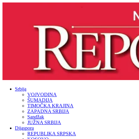
Srbija
VOJVODINA
ŠUMADIJA
TIMOČKA KRAJINA
ZAPADNA SRBIJA
Sandžak
JUŽNA SRBIJA
Dijaspora
REPUBLIKA SRPSKA