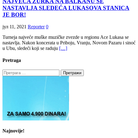
NAJVEĆA ŽURKA NA BALKANU SE
NASTAVLJA SLEDEĆA LUKASOVA STANICA
JE BOR!
јул 11, 2021
Reporter
0
Turneja najveće muške muzičke zvezde u regionu Ace Lukasa se
nastavlja. Nakon koncerata u Priboju, Vranju, Novom Pazaru i sinoć
u Ubu, sledeći koji se raduju
[…]
Pretraga
Претрага
за:
Najnovije!