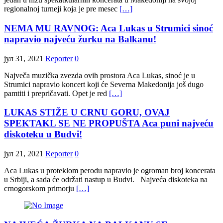
regionalnoj turneji koja je pre mesec
[…]
NEMA MU RAVNOG: Aca Lukas u Strumici sinoć
napravio najveću žurku na Balkanu!
јул 31, 2021
Reporter
0
Največa muzička zvezda ovih prostora Aca Lukas, sinoć je u
Strumici napravio koncert koji će Severna Makedonija još dugo
pamtiti i prepričavati. Opet je red
[…]
LUKAS STIŽE U CRNU GORU, OVAJ
SPEKTAKL SE NE PROPUŠTA Aca puni najveću
diskoteku u Budvi!
јул 21, 2021
Reporter
0
Aca Lukas u proteklom perodu napravio je ogroman broj koncerata
u Srbiji, a sada će održati nastup u Budvi. Najveća diskoteka na
crnogorskom primorju
[…]