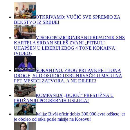
OTKRIVAMO: VUČIĆ SVE SPREMIO ZA
BEKSTVO IZ SRBIJE!
VISOKOPOZICIONIRANI PRIPADNIK SNS
KARTELA SRĐAN SELEŠ ZVANI „PITBUL“
UHAPŠEN U LIBERIJI ZBOG 4 TONE KOKAINA!
(VIDEO)
ŠOKANTNO: ZBOG PRIJAVE PET TONA
DROGE, SUD OSUDIO UZBUNJIVAČICU MAJU NA
PET MESECI ZATVORA, A NE DILERE!
KOMPANIJA „ĐUKIĆ“ PRESTIŽNA U
PRUŽANJU POGREBNIH USLUGA!
Italija: Bivši oficir dobio 300.000 evra odštete jer
je oboleo od raka posle misije na Kosovu!