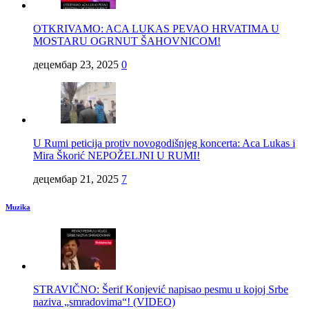
OTKRIVAMO: ACA LUKAS PEVAO HRVATIMA U
MOSTARU OGRNUT ŠAHOVNICOM!
децембар 23, 2025
0
U Rumi peticija protiv novogodišnjeg koncerta: Aca Lukas i
Mira Škorić NEPOŽELJNI U RUMI!
децембар 21, 2025
7
Muzika
STRAVIČNO: Šerif Konjević napisao pesmu u kojoj Srbe
naziva „smradovima“! (VIDEO)