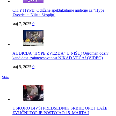
CITY HYPE! Održane spektakularne audicije za “Hype
Zvezde” u Nišu i Skoplju!
мај 7, 2025
0
AUDICIJA “HYPE ZVEZDA” U NIŠU! Ogroman odziv
kandidata, zainteresovanost NIKAD VEĆA! (VIDEO)
мај 5, 2025
0
Video
USKORO BIVŠI PREDSEDNIK SRBIJE OPET LAŽE:
ZVUČNI TOP JE POSTOJAO 15. MARTA I