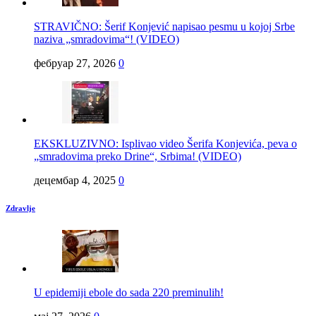
STRAVIČNO: Šerif Konjević napisao pesmu u kojoj Srbe
naziva „smradovima“! (VIDEO)
фебруар 27, 2026
0
EKSKLUZIVNO: Isplivao video Šerifa Konjevića, peva o
„smradovima preko Drine“, Srbima! (VIDEO)
децембар 4, 2025
0
Zdravlje
U epidemiji ebole do sada 220 preminulih!