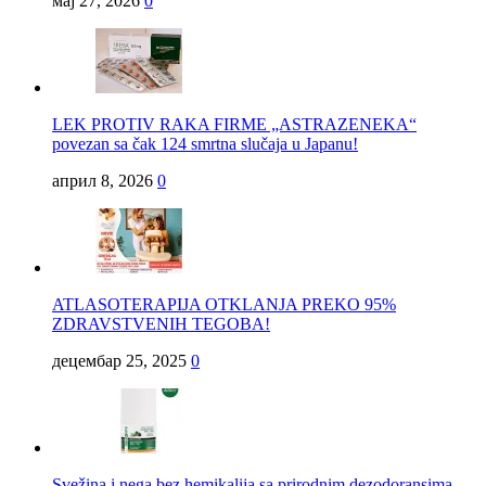
мај 27, 2026
0
LEK PROTIV RAKA FIRME „ASTRAZENEKA“
povezan sa čak 124 smrtna slučaja u Japanu!
април 8, 2026
0
ATLASOTERAPIJA OTKLANJA PREKO 95%
ZDRAVSTVENIH TEGOBA!
децембар 25, 2025
0
Svežina i nega bez hemikalija sa prirodnim dezodoransima