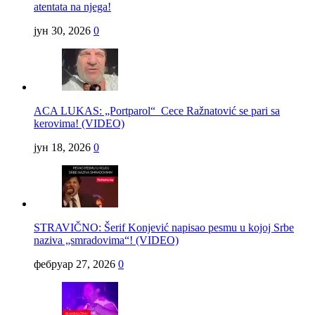
atentata na njega!
јун 30, 2026
0
ACA LUKAS: „Portparol“ Cece Ražnatović se pari sa
kerovima! (VIDEO)
јун 18, 2026
0
STRAVIČNO: Šerif Konjević napisao pesmu u kojoj Srbe
naziva „smradovima“! (VIDEO)
фебруар 27, 2026
0