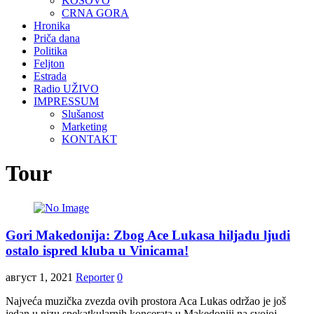
KOSOVO
CRNA GORA
Hronika
Priča dana
Politika
Feljton
Estrada
Radio UŽIVO
IMPRESSUM
Slušanost
Marketing
KONTAKT
Tour
Gori Makedonija: Zbog Ace Lukasa hiljadu ljudi
ostalo ispred kluba u Vinicama!
август 1, 2021
Reporter
0
Najveća muzička zvezda ovih prostora Aca Lukas održao je još
jedan u nizu spekatkularnih koncerata u Makedoniji na svojoj