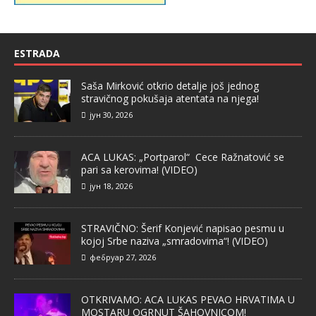
ESTRADA
Saša Mirković otkrio detalje još jednog
stravičnog pokušaja atentata na njega!
јун 30, 2026
ACA LUKAS: „Portparol“ Cece Ražnatović se
pari sa kerovima! (VIDEO)
јун 18, 2026
STRAVIČNO: Šerif Konjević napisao pesmu u
kojoj Srbe naziva „smradovima“! (VIDEO)
фебруар 27, 2026
OTKRIVAMO: ACA LUKAS PEVAO HRVATIMA U
MOSTARU OGRNUT ŠAHOVNICOM!