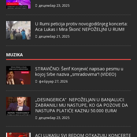
децембар 23, 2025
U Rumi peticija protiv novogodišnjeg koncerta:
Aca Lukas i Mira Škorić NEPOŽELJNI U RUMI!
децембар 21, 2025
MUZIKA
STRAVIČNO: Šerif Konjević napisao pesmu u
kojoj Srbe naziva „smradovima“! (VIDEO)
фебруар 27, 2026
„DESINGERICA“ NEPOŽELJAN U BANJALUCI:
ZABRANILI MU NASTUPE, KO GA POZOVE DA
NASTUPA PLATIĆE KAZNU 50.000 EURA!
децембар 23, 2025
ACI LUKASU SVI REDOM OTKAZUJU KONCERTE