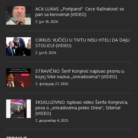
ACA LUKAS: „Portparol“ Cece Ražnatović se
pari sa kerovima! (VIDEO)
јун 18, 2026
CIRKUS: VUČIĆU U TIVTU NISU HTELI DA DAJU
STOLICU! (VIDEO)
јун 8, 2026
STRAVIČNO: Šerif Konjević napisao pesmu u
kojoj Srbe naziva „smradovima“! (VIDEO)
фебруар 27, 2026
EKSKLUZIVNO: Isplivao video Šerifa Konjevića,
peva o „smradovima preko Drine“, Srbima!
(VIDEO)
децембар 4, 2025