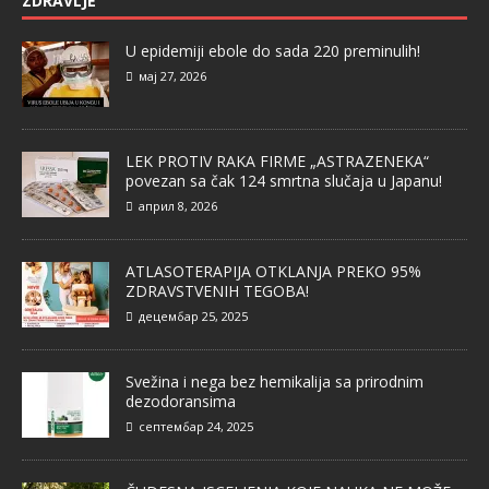
ZDRAVLJE
U epidemiji ebole do sada 220 preminulih!
мај 27, 2026
LEK PROTIV RAKA FIRME „ASTRAZENEKA“
povezan sa čak 124 smrtna slučaja u Japanu!
април 8, 2026
ATLASOTERAPIJA OTKLANJA PREKO 95%
ZDRAVSTVENIH TEGOBA!
децембар 25, 2025
Svežina i nega bez hemikalija sa prirodnim
dezodoransima
септембар 24, 2025