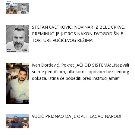
STEFAN CVETKOVIĆ, NOVINAR IZ BELE CRKVE,
PREMINUO JE JUTROS NAKON DVOGODIŠNJE
TORTURE VUČIĆEVOG REŽIMA!
Ivan Đorđević, Pokret JAČI OD SISTEMA: „Nazivali
su me pedofilom, alkosom i lopovom bez ijednog
dokaza. Istina će pobediti pred institucijama!“
VUČIČ PRIZNAO DA JE OPET LAGAO NAROD!