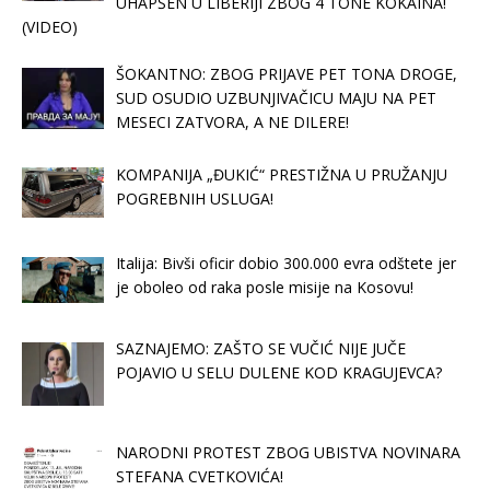
UHAPŠEN U LIBERIJI ZBOG 4 TONE KOKAINA!
(VIDEO)
ŠOKANTNO: ZBOG PRIJAVE PET TONA DROGE,
SUD OSUDIO UZBUNJIVAČICU MAJU NA PET
MESECI ZATVORA, A NE DILERE!
KOMPANIJA „ĐUKIĆ“ PRESTIŽNA U PRUŽANJU
POGREBNIH USLUGA!
Italija: Bivši oficir dobio 300.000 evra odštete jer
je oboleo od raka posle misije na Kosovu!
SAZNAJEMO: ZAŠTO SE VUČIĆ NIJE JUČE
POJAVIO U SELU DULENE KOD KRAGUJEVCA?
NARODNI PROTEST ZBOG UBISTVA NOVINARA
STEFANA CVETKOVIĆA!