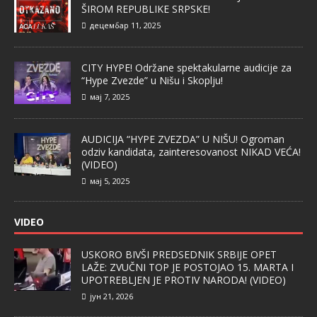
ŠIROM REPUBLIKE SRPSKE!
децембар 11, 2025
CITY HYPE! Održane spektakularne audicije za
“Hype Zvezde” u Nišu i Skoplju!
мај 7, 2025
AUDICIJA “HYPE ZVEZDA” U NIŠU! Ogroman
odziv kandidata, zainteresovanost NIKAD VEĆA!
(VIDEO)
мај 5, 2025
VIDEO
USKORO BIVŠI PREDSEDNIK SRBIJE OPET
LAŽE: ZVUČNI TOP JE POSTOJAO 15. MARTA I
UPOTREBLJEN JE PROTIV NARODA! (VIDEO)
јун 21, 2026