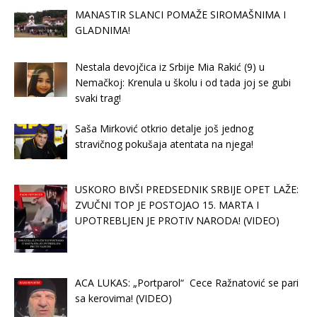
MANASTIR SLANCI POMAŽE SIROMAŠNIMA I
GLADNIMA!
Nestala devojčica iz Srbije Mia Rakić (9) u
Nemačkoj: Krenula u školu i od tada joj se gubi
svaki trag!
Saša Mirković otkrio detalje još jednog
stravičnog pokušaja atentata na njega!
USKORO BIVŠI PREDSEDNIK SRBIJE OPET LAŽE:
ZVUČNI TOP JE POSTOJAO 15. MARTA I
UPOTREBLJEN JE PROTIV NARODA! (VIDEO)
ACA LUKAS: „Portparol“ Cece Ražnatović se pari
sa kerovima! (VIDEO)