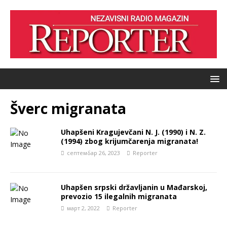
Šverc migranata
Uhapšeni Kragujevčani N. J. (1990) i N. Z.
(1994) zbog krijumčarenja migranata!
септембар 26, 2023
Reporter
Uhapšen srpski državljanin u Mađarskoj,
prevozio 15 ilegalnih migranata
март 2, 2022
Reporter