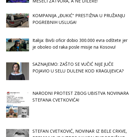
MESECI ZATVORA, A NE DILERE!
KOMPANIJA „ĐUKIĆ“ PRESTIŽNA U PRUŽANJU
POGREBNIH USLUGA!
Italija: Bivši oficir dobio 300.000 evra odštete jer
je oboleo od raka posle misije na Kosovu!
SAZNAJEMO: ZAŠTO SE VUČIĆ NIJE JUČE
POJAVIO U SELU DULENE KOD KRAGUJEVCA?
NARODNI PROTEST ZBOG UBISTVA NOVINARA
STEFANA CVETKOVIĆA!
STEFAN CVETKOVIĆ, NOVINAR IZ BELE CRKVE,