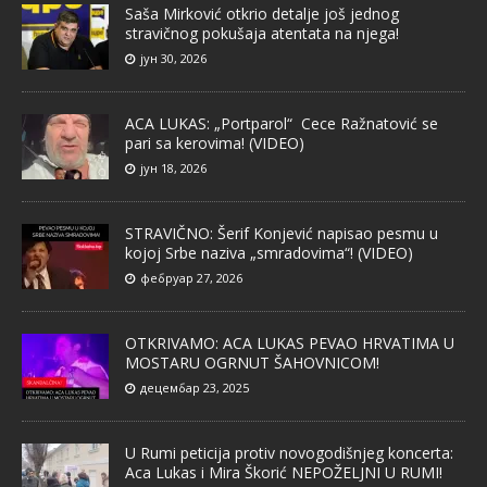
Saša Mirković otkrio detalje još jednog
stravičnog pokušaja atentata na njega!
јун 30, 2026
ACA LUKAS: „Portparol“ Cece Ražnatović se
pari sa kerovima! (VIDEO)
јун 18, 2026
STRAVIČNO: Šerif Konjević napisao pesmu u
kojoj Srbe naziva „smradovima“! (VIDEO)
фебруар 27, 2026
OTKRIVAMO: ACA LUKAS PEVAO HRVATIMA U
MOSTARU OGRNUT ŠAHOVNICOM!
децембар 23, 2025
U Rumi peticija protiv novogodišnjeg koncerta:
Aca Lukas i Mira Škorić NEPOŽELJNI U RUMI!