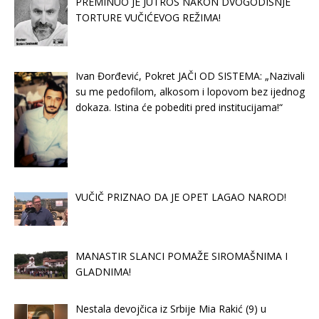
PREMINUO JE JUTROS NAKON DVOGODIŠNJE
TORTURE VUČIĆEVOG REŽIMA!
Ivan Đorđević, Pokret JAČI OD SISTEMA: „Nazivali
su me pedofilom, alkosom i lopovom bez ijednog
dokaza. Istina će pobediti pred institucijama!“
VUČIČ PRIZNAO DA JE OPET LAGAO NAROD!
MANASTIR SLANCI POMAŽE SIROMAŠNIMA I
GLADNIMA!
Nestala devojčica iz Srbije Mia Rakić (9) u