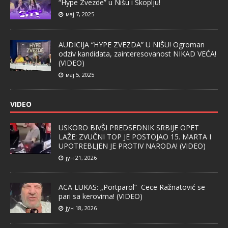
“Hype Zvezde” u Nišu i Skoplju!
мај 7, 2025
AUDICIJA “HYPE ZVEZDA” U NIŠU! Ogroman
odziv kandidata, zainteresovanost NIKAD VEĆA!
(VIDEO)
мај 5, 2025
VIDEO
USKORO BIVŠI PREDSEDNIK SRBIJE OPET
LAŽE: ZVUČNI TOP JE POSTOJAO 15. MARTA I
UPOTREBLJEN JE PROTIV NARODA! (VIDEO)
јун 21, 2026
ACA LUKAS: „Portparol“ Cece Ražnatović se
pari sa kerovima! (VIDEO)
јун 18, 2026