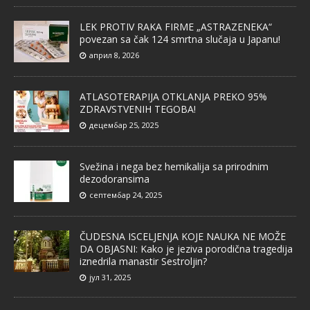
LEK PROTIV RAKA FIRME „ASTRAZENEKA“
povezan sa čak 124 smrtna slučaja u Japanu!
април 8, 2026
ATLASOTERAPIJA OTKLANJA PREKO 95%
ZDRAVSTVENIH TEGOBA!
децембар 25, 2025
Svežina i nega bez hemikalija sa prirodnim
dezodoransima
септембар 24, 2025
ČUDESNA ISCELJENJA KOJE NAUKA NE MOŽE
DA OBJASNI: Kako je jeziva porodična tragedija
iznedrila manastir Sestroljin?
јул 31, 2025