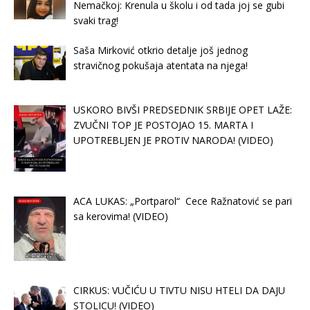
Nemačkoj: Krenula u školu i od tada joj se gubi
svaki trag!
Saša Mirković otkrio detalje još jednog
stravičnog pokušaja atentata na njega!
USKORO BIVŠI PREDSEDNIK SRBIJE OPET LAŽE:
ZVUČNI TOP JE POSTOJAO 15. MARTA I
UPOTREBLJEN JE PROTIV NARODA! (VIDEO)
ACA LUKAS: „Portparol“ Cece Ražnatović se pari
sa kerovima! (VIDEO)
CIRKUS: VUČIĆU U TIVTU NISU HTELI DA DAJU
STOLICU! (VIDEO)