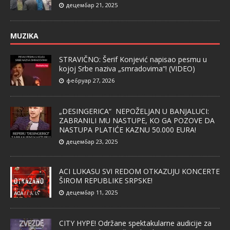
децембар 21, 2025
MUZIKA
STRAVIČNO: Šerif Konjević napisao pesmu u
kojoj Srbe naziva „smradovima“! (VIDEO)
фебруар 27, 2026
„DESINGERICA“ NEPOŽELJAN U BANJALUCI:
ZABRANILI MU NASTUPE, KO GA POZOVE DA
NASTUPA PLATIĆE KAZNU 50.000 EURA!
децембар 23, 2025
ACI LUKASU SVI REDOM OTKAZUJU KONCERTE
ŠIROM REPUBLIKE SRPSKE!
децембар 11, 2025
CITY HYPE! Održane spektakularne audicije za