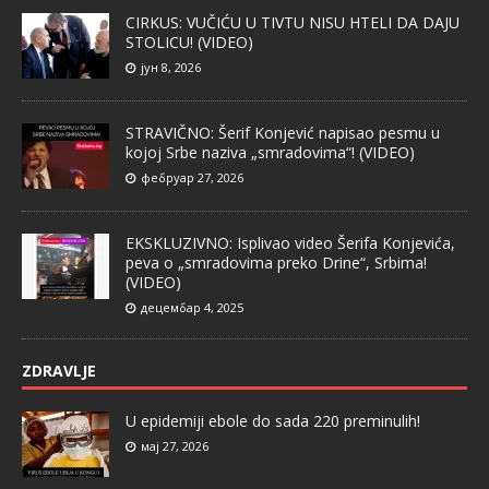
CIRKUS: VUČIĆU U TIVTU NISU HTELI DA DAJU
STOLICU! (VIDEO)
јун 8, 2026
STRAVIČNO: Šerif Konjević napisao pesmu u
kojoj Srbe naziva „smradovima“! (VIDEO)
фебруар 27, 2026
EKSKLUZIVNO: Isplivao video Šerifa Konjevića,
peva o „smradovima preko Drine“, Srbima!
(VIDEO)
децембар 4, 2025
ZDRAVLJE
U epidemiji ebole do sada 220 preminulih!
мај 27, 2026