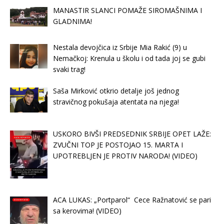
MANASTIR SLANCI POMAŽE SIROMAŠNIMA I
GLADNIMA!
Nestala devojčica iz Srbije Mia Rakić (9) u
Nemačkoj: Krenula u školu i od tada joj se gubi
svaki trag!
Saša Mirković otkrio detalje još jednog
stravičnog pokušaja atentata na njega!
USKORO BIVŠI PREDSEDNIK SRBIJE OPET LAŽE:
ZVUČNI TOP JE POSTOJAO 15. MARTA I
UPOTREBLJEN JE PROTIV NARODA! (VIDEO)
ACA LUKAS: „Portparol“ Cece Ražnatović se pari
sa kerovima! (VIDEO)