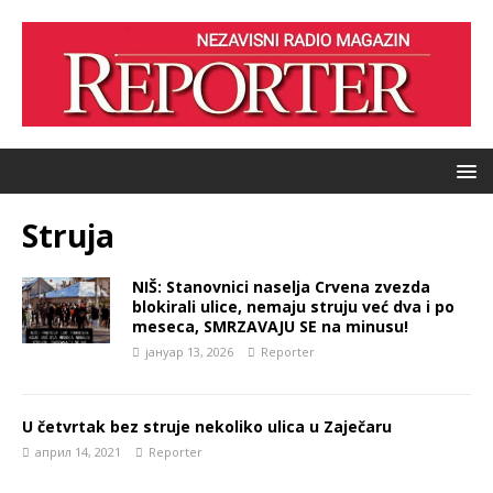
Struja
NIŠ: Stanovnici naselja Crvena zvezda
blokirali ulice, nemaju struju već dva i po
meseca, SMRZAVAJU SE na minusu!
јануар 13, 2026
Reporter
U četvrtak bez struje nekoliko ulica u Zaječaru
април 14, 2021
Reporter