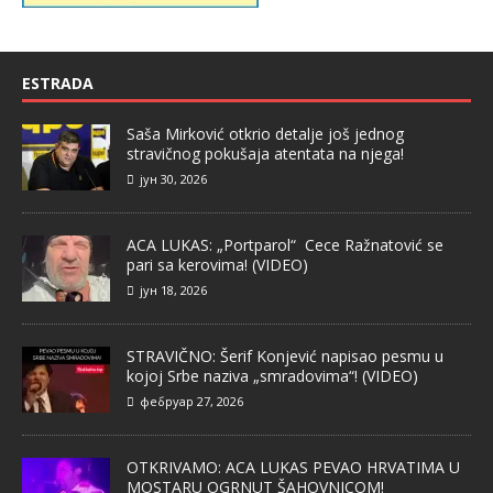
ESTRADA
Saša Mirković otkrio detalje još jednog
stravičnog pokušaja atentata na njega!
јун 30, 2026
ACA LUKAS: „Portparol“ Cece Ražnatović se
pari sa kerovima! (VIDEO)
јун 18, 2026
STRAVIČNO: Šerif Konjević napisao pesmu u
kojoj Srbe naziva „smradovima“! (VIDEO)
фебруар 27, 2026
OTKRIVAMO: ACA LUKAS PEVAO HRVATIMA U
MOSTARU OGRNUT ŠAHOVNICOM!