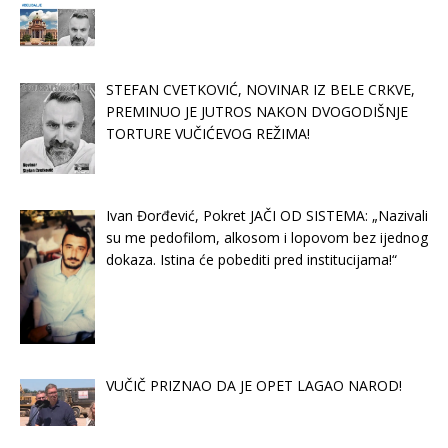
STEFAN CVETKOVIĆ, NOVINAR IZ BELE CRKVE,
PREMINUO JE JUTROS NAKON DVOGODIŠNJE
TORTURE VUČIĆEVOG REŽIMA!
Ivan Đorđević, Pokret JAČI OD SISTEMA: „Nazivali
su me pedofilom, alkosom i lopovom bez ijednog
dokaza. Istina će pobediti pred institucijama!“
VUČIČ PRIZNAO DA JE OPET LAGAO NAROD!