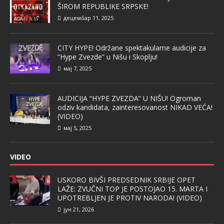
ŠIROM REPUBLIKE SRPSKE!
децембар 11, 2025
CITY HYPE! Održane spektakularne audicije za
“Hype Zvezde” u Nišu i Skoplju!
мај 7, 2025
AUDICIJA “HYPE ZVEZDA” U NIŠU! Ogroman
odziv kandidata, zainteresovanost NIKAD VEĆA!
(VIDEO)
мај 5, 2025
VIDEO
USKORO BIVŠI PREDSEDNIK SRBIJE OPET
LAŽE: ZVUČNI TOP JE POSTOJAO 15. MARTA I
UPOTREBLJEN JE PROTIV NARODA! (VIDEO)
јун 21, 2026