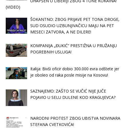
UHAPŠEN U LIBERIJI ZBOG 4 TONE KOKAINA!
(VIDEO)
ŠOKANTNO: ZBOG PRIJAVE PET TONA DROGE,
SUD OSUDIO UZBUNJIVAČICU MAJU NA PET
MESECI ZATVORA, A NE DILERE!
KOMPANIJA „ĐUKIĆ“ PRESTIŽNA U PRUŽANJU
POGREBNIH USLUGA!
Italija: Bivši oficir dobio 300.000 evra odštete jer
je oboleo od raka posle misije na Kosovu!
SAZNAJEMO: ZAŠTO SE VUČIĆ NIJE JUČE
POJAVIO U SELU DULENE KOD KRAGUJEVCA?
NARODNI PROTEST ZBOG UBISTVA NOVINARA
STEFANA CVETKOVIĆA!