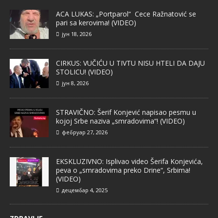
ACA LUKAS: „Portparol“ Cece Ražnatović se
pari sa kerovima! (VIDEO)
јун 18, 2026
CIRKUS: VUČIĆU U TIVTU NISU HTELI DA DAJU
STOLICU! (VIDEO)
јун 8, 2026
STRAVIČNO: Šerif Konjević napisao pesmu u
kojoj Srbe naziva „smradovima“! (VIDEO)
фебруар 27, 2026
EKSKLUZIVNO: Isplivao video Šerifa Konjevića,
peva o „smradovima preko Drine“, Srbima!
(VIDEO)
децембар 4, 2025