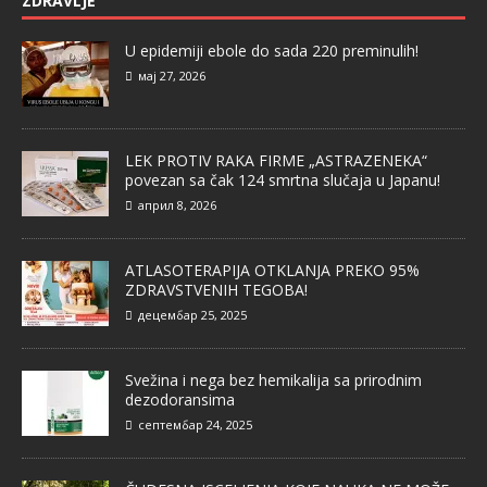
ZDRAVLJE
U epidemiji ebole do sada 220 preminulih!
мај 27, 2026
LEK PROTIV RAKA FIRME „ASTRAZENEKA“
povezan sa čak 124 smrtna slučaja u Japanu!
април 8, 2026
ATLASOTERAPIJA OTKLANJA PREKO 95%
ZDRAVSTVENIH TEGOBA!
децембар 25, 2025
Svežina i nega bez hemikalija sa prirodnim
dezodoransima
септембар 24, 2025