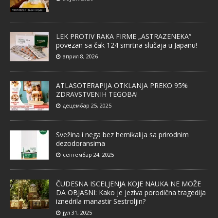
LEK PROTIV RAKA FIRME „ASTRAZENEKA“
povezan sa čak 124 smrtna slučaja u Japanu!
април 8, 2026
ATLASOTERAPIJA OTKLANJA PREKO 95%
ZDRAVSTVENIH TEGOBA!
децембар 25, 2025
Svežina i nega bez hemikalija sa prirodnim
dezodoransima
септембар 24, 2025
ČUDESNA ISCELJENJA KOJE NAUKA NE MOŽE
DA OBJASNI: Kako je jeziva porodična tragedija
iznedrila manastir Sestroljin?
јул 31, 2025