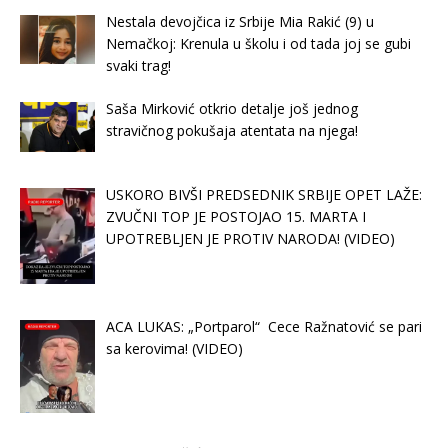
Nestala devojčica iz Srbije Mia Rakić (9) u
Nemačkoj: Krenula u školu i od tada joj se gubi
svaki trag!
Saša Mirković otkrio detalje još jednog
stravičnog pokušaja atentata na njega!
USKORO BIVŠI PREDSEDNIK SRBIJE OPET LAŽE:
ZVUČNI TOP JE POSTOJAO 15. MARTA I
UPOTREBLJEN JE PROTIV NARODA! (VIDEO)
ACA LUKAS: „Portparol“ Cece Ražnatović se pari
sa kerovima! (VIDEO)