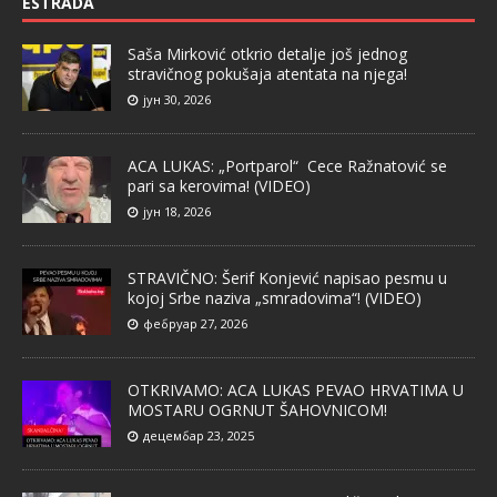
ESTRADA
Saša Mirković otkrio detalje još jednog
stravičnog pokušaja atentata na njega!
јун 30, 2026
ACA LUKAS: „Portparol“ Cece Ražnatović se
pari sa kerovima! (VIDEO)
јун 18, 2026
STRAVIČNO: Šerif Konjević napisao pesmu u
kojoj Srbe naziva „smradovima“! (VIDEO)
фебруар 27, 2026
OTKRIVAMO: ACA LUKAS PEVAO HRVATIMA U
MOSTARU OGRNUT ŠAHOVNICOM!
децембар 23, 2025