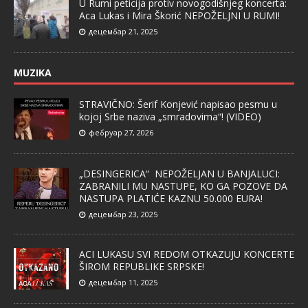
U Rumi peticija protiv novogodišnjeg koncerta:
Aca Lukas i Mira Škorić NEPOŽELJNI U RUMI!
децембар 21, 2025
MUZIKA
STRAVIČNO: Šerif Konjević napisao pesmu u
kojoj Srbe naziva „smradovima“! (VIDEO)
фебруар 27, 2026
„DESINGERICA“ NEPOŽELJAN U BANJALUCI:
ZABRANILI MU NASTUPE, KO GA POZOVE DA
NASTUPA PLATIĆE KAZNU 50.000 EURA!
децембар 23, 2025
ACI LUKASU SVI REDOM OTKAZUJU KONCERTE
ŠIROM REPUBLIKE SRPSKE!
децембар 11, 2025