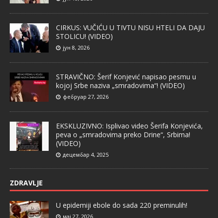
CIRKUS: VUČIĆU U TIVTU NISU HTELI DA DAJU
STOLICU! (VIDEO)
јун 8, 2026
STRAVIČNO: Šerif Konjević napisao pesmu u
kojoj Srbe naziva „smradovima“! (VIDEO)
фебруар 27, 2026
EKSKLUZIVNO: Isplivao video Šerifa Konjevića,
peva o „smradovima preko Drine“, Srbima!
(VIDEO)
децембар 4, 2025
ZDRAVLJE
U epidemiji ebole do sada 220 preminulih!
мај 27, 2026