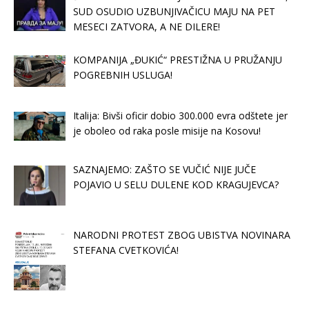
SUD OSUDIO UZBUNJIVAČICU MAJU NA PET
MESECI ZATVORA, A NE DILERE!
KOMPANIJA „ĐUKIĆ“ PRESTIŽNA U PRUŽANJU
POGREBNIH USLUGA!
Italija: Bivši oficir dobio 300.000 evra odštete jer
je oboleo od raka posle misije na Kosovu!
SAZNAJEMO: ZAŠTO SE VUČIĆ NIJE JUČE
POJAVIO U SELU DULENE KOD KRAGUJEVCA?
NARODNI PROTEST ZBOG UBISTVA NOVINARA
STEFANA CVETKOVIĆA!