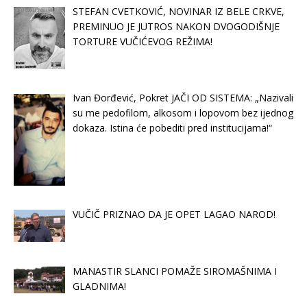
STEFAN CVETKOVIĆ, NOVINAR IZ BELE CRKVE,
PREMINUO JE JUTROS NAKON DVOGODIŠNJE
TORTURE VUČIĆEVOG REŽIMA!
Ivan Đorđević, Pokret JAČI OD SISTEMA: „Nazivali
su me pedofilom, alkosom i lopovom bez ijednog
dokaza. Istina će pobediti pred institucijama!“
VUČIČ PRIZNAO DA JE OPET LAGAO NAROD!
MANASTIR SLANCI POMAŽE SIROMAŠNIMA I
GLADNIMA!