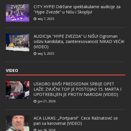
CITY HYPE! Održane spektakularne audicije za
“Hype Zvezde” u Nišu i Skoplju!
мај 7, 2025
AUDICIJA “HYPE ZVEZDA” U NIŠU! Ogroman
odziv kandidata, zainteresovanost NIKAD VEĆA!
(VIDEO)
мај 5, 2025
VIDEO
USKORO BIVŠI PREDSEDNIK SRBIJE OPET
LAŽE: ZVUČNI TOP JE POSTOJAO 15. MARTA I
UPOTREBLJEN JE PROTIV NARODA! (VIDEO)
јун 21, 2026
ACA LUKAS: „Portparol“ Cece Ražnatović se
pari sa kerovima! (VIDEO)
јун 18, 2026