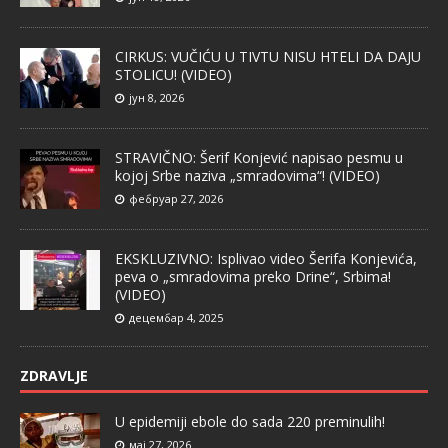
CIRKUS: VUČIĆU U TIVTU NISU HTELI DA DAJU
STOLICU! (VIDEO)
јун 8, 2026
STRAVIČNO: Šerif Konjević napisao pesmu u
kojoj Srbe naziva „smradovima“! (VIDEO)
фебруар 27, 2026
EKSKLUZIVNO: Isplivao video Šerifa Konjevića,
peva o „smradovima preko Drine“, Srbima!
(VIDEO)
децембар 4, 2025
ZDRAVLJE
U epidemiji ebole do sada 220 preminulih!
мај 27, 2026