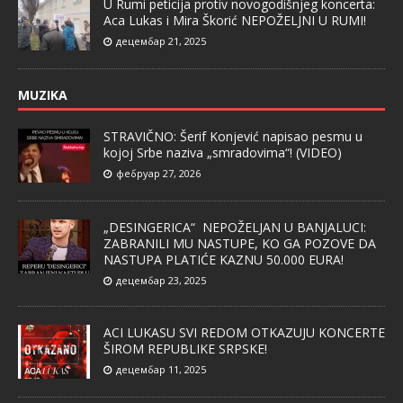
U Rumi peticija protiv novogodišnjeg koncerta:
Aca Lukas i Mira Škorić NEPOŽELJNI U RUMI!
децембар 21, 2025
MUZIKA
STRAVIČNO: Šerif Konjević napisao pesmu u
kojoj Srbe naziva „smradovima“! (VIDEO)
фебруар 27, 2026
„DESINGERICA“ NEPOŽELJAN U BANJALUCI:
ZABRANILI MU NASTUPE, KO GA POZOVE DA
NASTUPA PLATIĆE KAZNU 50.000 EURA!
децембар 23, 2025
ACI LUKASU SVI REDOM OTKAZUJU KONCERTE
ŠIROM REPUBLIKE SRPSKE!
децембар 11, 2025