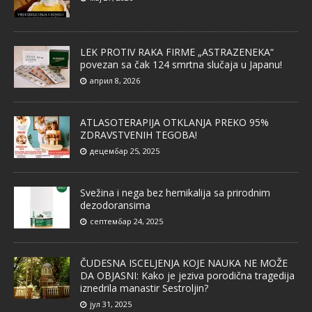
LEK PROTIV RAKA FIRME „ASTRAZENEKA“
povezan sa čak 124 smrtna slučaja u Japanu!
април 8, 2026
ATLASOTERAPIJA OTKLANJA PREKO 95%
ZDRAVSTVENIH TEGOBA!
децембар 25, 2025
Svežina i nega bez hemikalija sa prirodnim
dezodoransima
септембар 24, 2025
ČUDESNA ISCELJENJA KOJE NAUKA NE MOŽE
DA OBJASNI: Kako je jeziva porodična tragedija
iznedrila manastir Sestroljin?
јул 31, 2025