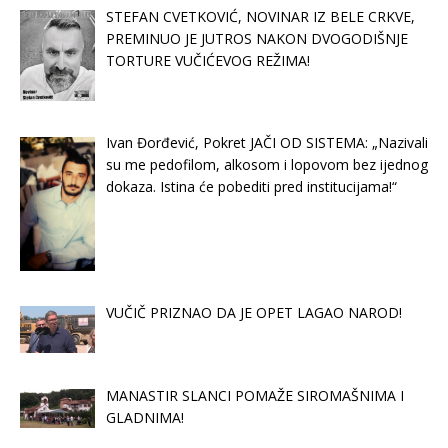
STEFAN CVETKOVIĆ, NOVINAR IZ BELE CRKVE,
PREMINUO JE JUTROS NAKON DVOGODIŠNJE
TORTURE VUČIĆEVOG REŽIMA!
Ivan Đorđević, Pokret JAČI OD SISTEMA: „Nazivali
su me pedofilom, alkosom i lopovom bez ijednog
dokaza. Istina će pobediti pred institucijama!“
VUČIČ PRIZNAO DA JE OPET LAGAO NAROD!
MANASTIR SLANCI POMAŽE SIROMAŠNIMA I
GLADNIMA!