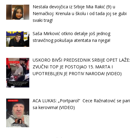
Nestala devojčica iz Srbije Mia Rakić (9) u
Nemačkoj: Krenula u školu i od tada joj se gubi
svaki trag!
Saša Mirković otkrio detalje još jednog
stravičnog pokušaja atentata na njega!
USKORO BIVŠI PREDSEDNIK SRBIJE OPET LAŽE:
ZVUČNI TOP JE POSTOJAO 15. MARTA I
UPOTREBLJEN JE PROTIV NARODA! (VIDEO)
ACA LUKAS: „Portparol“ Cece Ražnatović se pari
sa kerovima! (VIDEO)