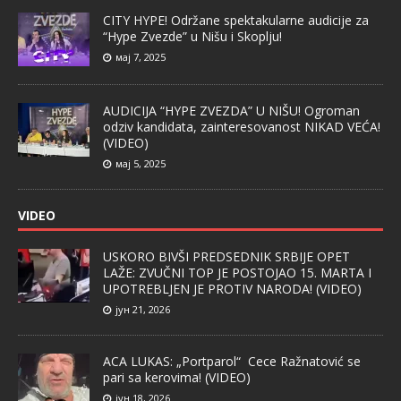
CITY HYPE! Održane spektakularne audicije za
“Hype Zvezde” u Nišu i Skoplju!
мај 7, 2025
AUDICIJA “HYPE ZVEZDA” U NIŠU! Ogroman
odziv kandidata, zainteresovanost NIKAD VEĆA!
(VIDEO)
мај 5, 2025
VIDEO
USKORO BIVŠI PREDSEDNIK SRBIJE OPET
LAŽE: ZVUČNI TOP JE POSTOJAO 15. MARTA I
UPOTREBLJEN JE PROTIV NARODA! (VIDEO)
јун 21, 2026
ACA LUKAS: „Portparol“ Cece Ražnatović se
pari sa kerovima! (VIDEO)
јун 18, 2026