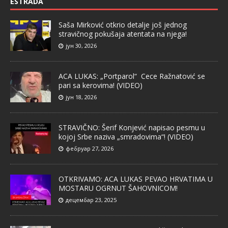
ESTRADA
Saša Mirković otkrio detalje još jednog
stravičnog pokušaja atentata na njega!
јун 30, 2026
ACA LUKAS: „Portparol“ Cece Ražnatović se
pari sa kerovima! (VIDEO)
јун 18, 2026
STRAVIČNO: Šerif Konjević napisao pesmu u
kojoj Srbe naziva „smradovima“! (VIDEO)
фебруар 27, 2026
OTKRIVAMO: ACA LUKAS PEVAO HRVATIMA U
MOSTARU OGRNUT ŠAHOVNICOM!
децембар 23, 2025