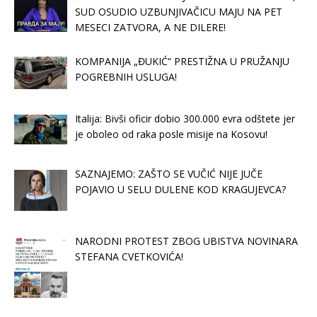
SUD OSUDIO UZBUNJIVAČICU MAJU NA PET
MESECI ZATVORA, A NE DILERE!
KOMPANIJA „ĐUKIĆ“ PRESTIŽNA U PRUŽANJU
POGREBNIH USLUGA!
Italija: Bivši oficir dobio 300.000 evra odštete jer
je oboleo od raka posle misije na Kosovu!
SAZNAJEMO: ZAŠTO SE VUČIĆ NIJE JUČE
POJAVIO U SELU DULENE KOD KRAGUJEVCA?
NARODNI PROTEST ZBOG UBISTVA NOVINARA
STEFANA CVETKOVIĆA!